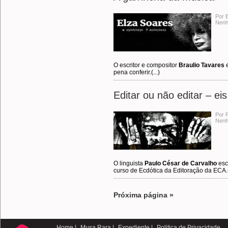
Por 
Nenh
O escritor e compositor
Braulio Tavares
e
pena conferir.(...)
Editar ou não editar – ei
Por 
Nenh
O linguista
Paulo César de Carvalho
esc
curso de Ecdótica da Editoração da ECA.(.
Próxima página »
Home |
Musa Rara |
Expediente |
Politica de Privacidade