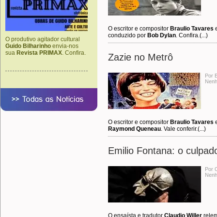
O escritor e compositor
Braulio Tavares
e
conduzido por
Bob Dylan
. Confira.(...)
O produtivo agitador cultural
Guido Bilharinho
envia-nos
sua
Revista PRIMAX
. Confira.
Zazie no Metrô
Por 
Nenh
O escritor e compositor
Braulio Tavares
e
Raymond Queneau
. Vale conferir.(...)
Emilio Fontana: o culpad
Por C
Nenh
O ensaísta e tradutor
Claudio Willer
relem