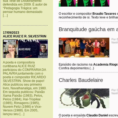
sua Tese de Doutoramento
defendida em 2009. É autor de
“Pedagogia Trágica: um
pensar humano demasiado
O escritor e compositor
Braulio Tavares
e
[…]
reconhecimento de si. Texto leve e brilhant
Branquitude gaúcha em 
17/09/2023
ALICE RUIZ E R. SILVESTRIN
Por 
Nenh
A poeta e compositora
Episódio de racismo na
Academia Riogr
curitibana ALICE RUIZ
Confira depoimentos.(...)
participou do CONFRARIA DA
PALAVRA juntamente com o
poeta e compositor RICARDO
Charles Baudelaire
SILVESTRIN. Show de papo!
Alice publicou seu primeiro
livro, Navalhanaliga, em 1980.
Por C
Em seguida publicou: Paixão
Nenh
Xama Paixão (1983), Pelos,
Pelos (1984), Hai-Tropikai
(1985), Rimagens (1985),
Nuvem Feliz (1986) e Vice-
Versos (1988). Em 2005,
lançou seu […]
O poeta e ensaísta
Claudio Daniel
escrev