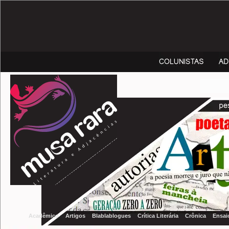
Acadêmico
Artigos
Blablablogues
Crítica Literária
Crônica
Ensai