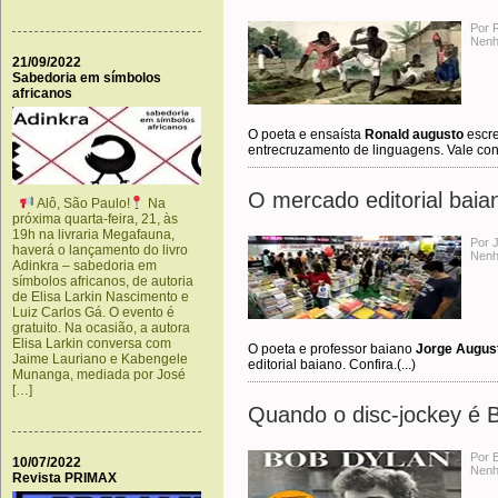
Por 
Nenh
21/09/2022
Sabedoria em símbolos
africanos
O poeta e ensaísta
Ronald augusto
escre
entrecruzamento de linguagens. Vale confer
O mercado editorial baia
Alô, São Paulo!
Na
próxima quarta-feira, 21, às
19h na livraria Megafauna,
Por 
haverá o lançamento do livro
Nenh
Adinkra – sabedoria em
símbolos africanos, de autoria
de Elisa Larkin Nascimento e
Luiz Carlos Gá. O evento é
gratuito. Na ocasião, a autora
Elisa Larkin conversa com
O poeta e professor baiano
Jorge Augus
Jaime Lauriano e Kabengele
editorial baiano. Confira.(...)
Munanga, mediada por José
[…]
Quando o disc-jockey é 
Por 
10/07/2022
Nenh
Revista PRIMAX