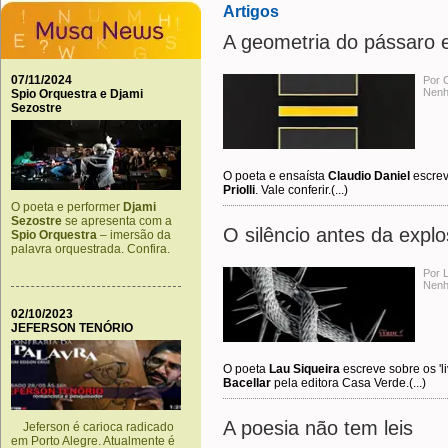
Artigos
A geometria do pássaro e
07/11/2024
Por C
Nenh
Spio Orquestra e Djami
Sezostre
O poeta e ensaísta
Claudio Daniel
escrev
Priolli
. Vale conferir.(...)
O poeta e performer
Djami
Sezostre
se apresenta com a
O silêncio antes da expl
Spio Orquestra
– imersão da
palavra orquestrada. Confira.
Por L
Nenh
02/10/2023
JEFERSON TENÓRIO
O poeta
Lau Siqueira
escreve sobre os 'l
Bacellar
pela editora Casa Verde.(...)
A poesia não tem leis
Jeferson é carioca radicado
em Porto Alegre. Atualmente é