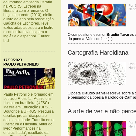
doutorando em teoria literária
Por 
na PUCRS. Estreou na
Nenh
literatura com o romance O
beijo na parede (2013), eleito
o livro do ano pela Associação
Gaúcha de Escritores. Teve
textos adaptados para o teatro
e contos traduzidos para o
O compositor e escritor
Braulio Tavares
e
inglês e o espanhol. É autor
do poema. Vale conferir.(...)
[…]
Cartografia Haroldiana
17/09/2023
PAULO PETRONILIO
Por C
Nenh
O poeta
Claudio Daniel
escreve sobre a ob
Paulo Petronilio é formado em
e pensador da poesia
Haroldo de Camp
Letras e Filosofia. Mestre em
Literatura brasileira (UFSC).
Mestre em Educação (UFSC).
A arte de ver e não perc
Doutor pela UFRGS. Pesquisa
escritas pretas, diáspora e
decolonialidade. Transita entre
Por 
Literatura e Filosofia. Autor do
Nenh
livro “Performances na
encruzilhada”, resultado da