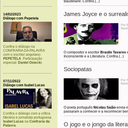
Baudelaire. Confira.(...)
James Joyce e o surreal
14/02/2023
Diálogo com Pepetela
Por 
Nenh
Confira o diálogo na
CONFRARIA DA PALAVRA
O compositor e escritor
Braulio Tavares
e
com o escritor angolano
Inconsciente e a Literatura. Confira.(...)
PEPETELA
. Participação
especial:
Daniel Osiecki
.
Sociopatas
Por 
07/11/2022
Nenh
Diálogo com Isabel Lucas
O poeta português
Nicolau Saião
envia-n
passaram a conhecer e a reconhecer bem.
Confira o diálogo com a crítica
literária e jornalista portuguesa
Isabel Lucas
na
Confraria da
O jogo e o jongo da liter
Palavra
.