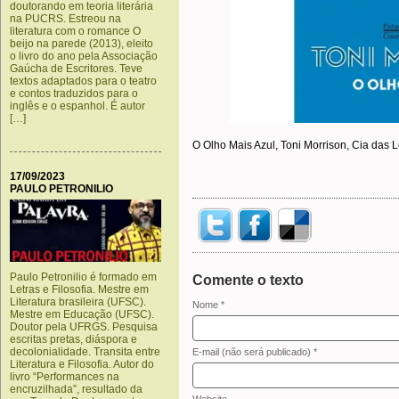
doutorando em teoria literária
na PUCRS. Estreou na
literatura com o romance O
beijo na parede (2013), eleito
o livro do ano pela Associação
Gaúcha de Escritores. Teve
textos adaptados para o teatro
e contos traduzidos para o
inglês e o espanhol. É autor
[…]
O Olho Mais Azul, Toni Morrison, Cia das L
17/09/2023
PAULO PETRONILIO
Paulo Petronilio é formado em
Comente o texto
Letras e Filosofia. Mestre em
Literatura brasileira (UFSC).
Nome *
Mestre em Educação (UFSC).
Doutor pela UFRGS. Pesquisa
escritas pretas, diáspora e
decolonialidade. Transita entre
E-mail (não será publicado) *
Literatura e Filosofia. Autor do
livro “Performances na
encruzilhada”, resultado da