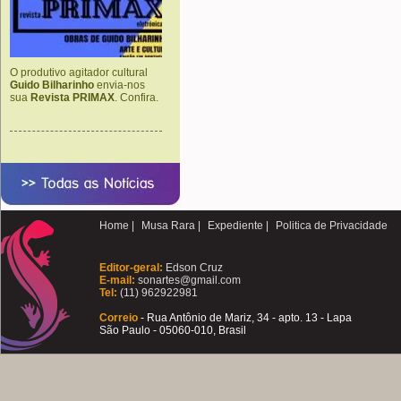
O produtivo agitador cultural
Guido Bilharinho
envia-nos
sua
Revista PRIMAX
. Confira.
Home |
Musa Rara |
Expediente |
Politica de Privacidade
Editor-geral:
Edson Cruz
E-mail:
sonartes@gmail.com
Tel:
(11) 962922981
Correio
- Rua Antônio de Mariz, 34 - apto. 13 - Lapa
São Paulo - 05060-010, Brasil