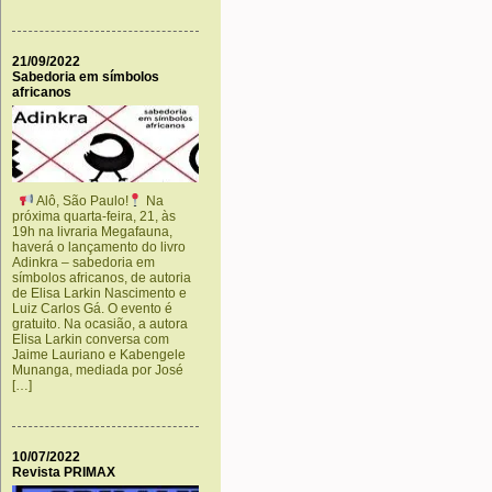
21/09/2022
Sabedoria em símbolos
africanos
Alô, São Paulo!
Na
próxima quarta-feira, 21, às
19h na livraria Megafauna,
haverá o lançamento do livro
Adinkra – sabedoria em
símbolos africanos, de autoria
de Elisa Larkin Nascimento e
Luiz Carlos Gá. O evento é
gratuito. Na ocasião, a autora
Elisa Larkin conversa com
Jaime Lauriano e Kabengele
Munanga, mediada por José
[…]
10/07/2022
Revista PRIMAX