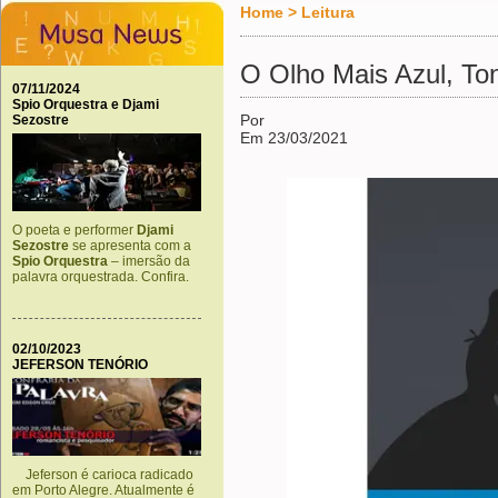
Home
>
Leitura
O Olho Mais Azul, Ton
07/11/2024
Spio Orquestra e Djami
Por
Sezostre
Em 23/03/2021
O poeta e performer
Djami
Sezostre
se apresenta com a
Spio Orquestra
– imersão da
palavra orquestrada. Confira.
02/10/2023
JEFERSON TENÓRIO
Jeferson é carioca radicado
em Porto Alegre. Atualmente é