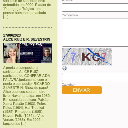
Website
sua Tese de Doutoramento
defendida em 2009. É autor de
“Pedagogia Trágica: um
pensar humano demasiado
Comentário
[…]
17/09/2023
ALICE RUIZ E R. SILVESTRIN
A poeta e compositora
curitibana ALICE RUIZ
participou do CONFRARIA DA
PALAVRA juntamente com o
poeta e compositor RICARDO
Captcha
*
SILVESTRIN. Show de papo!
Alice publicou seu primeiro
livro, Navalhanaliga, em 1980.
Em seguida publicou: Paixão
Xama Paixão (1983), Pelos,
Pelos (1984), Hai-Tropikai
(1985), Rimagens (1985),
Nuvem Feliz (1986) e Vice-
Versos (1988). Em 2005,
lançou seu […]