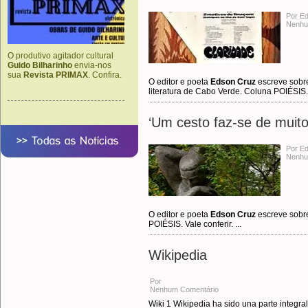
Por E
Nenhu
O produtivo agitador cultural
Guido Bilharinho
envia-nos
sua
Revista PRIMAX
. Confira.
O editor e poeta
Edson Cruz
escreve sobre
literatura de Cabo Verde. Coluna POIÉSIS..
‘Um cesto faz-se de muitos
Por E
Nenhu
O editor e poeta
Edson Cruz
escreve sobr
POIÉSIS. Vale conferir. ...
Wikipedia
Por
Nenhum Comentário
Wiki 1 Wikipedia ha sido una parte integral