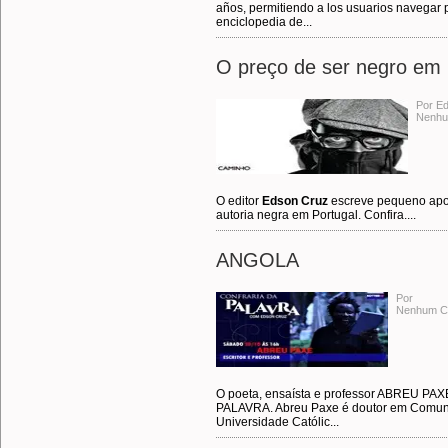
años, permitiendo a los usuarios navegar 
enciclopedia de...
O preço de ser negro em 
Por E
Nenhu
O editor
Edson Cruz
escreve pequeno apon
autoria negra em Portugal. Confira....
ANGOLA
Por
Nenhum C
O poeta, ensaísta e professor ABREU PA
PALAVRA. Abreu Paxe é doutor em Comunic
Universidade Católic...