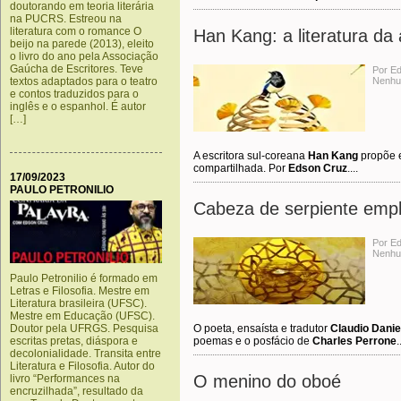
doutorando em teoria literária
na PUCRS. Estreou na
literatura com o romance O
Han Kang: a literatura da 
beijo na parede (2013), eleito
o livro do ano pela Associação
Gaúcha de Escritores. Teve
Por E
textos adaptados para o teatro
Nenhu
e contos traduzidos para o
inglês e o espanhol. É autor
[…]
A escritora sul-coreana
Han Kang
propõe e
compartilhada. Por
Edson Cruz
....
17/09/2023
PAULO PETRONILIO
Cabeza de serpiente em
Por Ed
Nenhu
Paulo Petronilio é formado em
Letras e Filosofia. Mestre em
Literatura brasileira (UFSC).
Mestre em Educação (UFSC).
Doutor pela UFRGS. Pesquisa
O poeta, ensaísta e tradutor
Claudio Danie
escritas pretas, diáspora e
poemas e o posfácio de
Charles Perrone
.
decolonialidade. Transita entre
Literatura e Filosofia. Autor do
O menino do oboé
livro “Performances na
encruzilhada”, resultado da