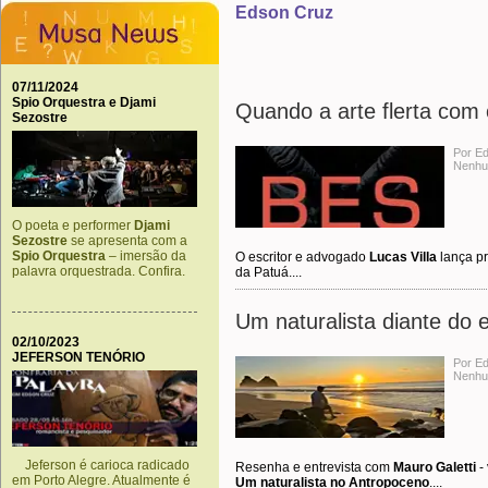
Edson Cruz
07/11/2024
Spio Orquestra e Djami
Quando a arte flerta com
Sezostre
Por E
Nenhu
O poeta e performer
Djami
Sezostre
se apresenta com a
Spio Orquestra
– imersão da
O escritor e advogado
Lucas Villa
lança p
palavra orquestrada. Confira.
da Patuá....
Um naturalista diante do 
02/10/2023
JEFERSON TENÓRIO
Por E
Nenhu
Jeferson é carioca radicado
Resenha e entrevista com
Mauro Galetti
-
em Porto Alegre. Atualmente é
Um naturalista no Antropoceno
....