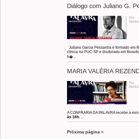
Diálogo com Juliano G. P
Por
Nenhu
Juliano Garcia Pessanha é formado em fil
clínica na PUC-SP e doutorado em filosofi
h�...
MARIA VALÉRIA REZEN
Por
Nenhu
A CONFRARIA DA PALAVRA recebe a escr
às 16h.
...
Próxima página »