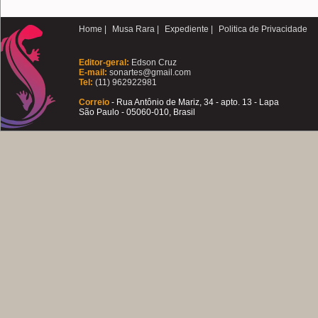
Home |
Musa Rara |
Expediente |
Politica de Privacidade
Editor-geral:
Edson Cruz
E-mail:
sonartes@gmail.com
Tel:
(11) 962922981
Correio
- Rua Antônio de Mariz, 34 - apto. 13 - Lapa
São Paulo - 05060-010, Brasil