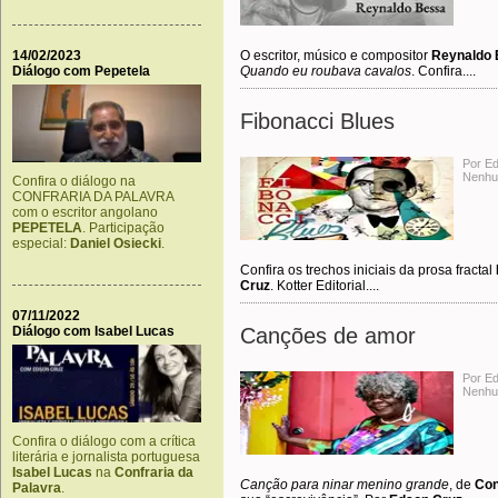
14/02/2023
O escritor, músico e compositor
Reynaldo
Diálogo com Pepetela
Quando eu roubava cavalos
. Confira....
Fibonacci Blues
Por E
Nenhu
Confira o diálogo na
CONFRARIA DA PALAVRA
com o escritor angolano
PEPETELA
. Participação
especial:
Daniel Osiecki
.
Confira os trechos iniciais da prosa fractal
Cruz
. Kotter Editorial....
07/11/2022
Diálogo com Isabel Lucas
Canções de amor
Por E
Nenhu
Confira o diálogo com a crítica
literária e jornalista portuguesa
Isabel Lucas
na
Confraria da
Canção para ninar menino grande
, de
Con
Palavra
.