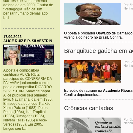
sua Tese de Doutoramento
defendida em 2009. É autor de
Por E
Nenhu
“Pedagogia Trágica: um
pensar humano demasiado
[…]
O poeta e prosador
Oswaldo de Camargo
17/09/2023
vivência do negro no Brasil. Confira....
ALICE RUIZ E R. SILVESTRIN
Branquitude gaúcha em a
Por E
Nenhu
A poeta e compositora
curitibana ALICE RUIZ
participou do CONFRARIA DA
PALAVRA juntamente com o
poeta e compositor RICARDO
Episódio de racismo na
Academia Riogra
SILVESTRIN. Show de papo!
Confira depoimentos....
Alice publicou seu primeiro
livro, Navalhanaliga, em 1980.
Em seguida publicou: Paixão
Crônicas cantadas
Xama Paixão (1983), Pelos,
Pelos (1984), Hai-Tropikai
(1985), Rimagens (1985),
Por Ed
Nuvem Feliz (1986) e Vice-
Nenhu
Versos (1988). Em 2005,
lançou seu […]