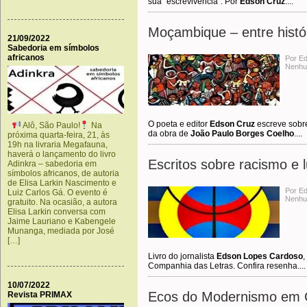
sua “escrevivência”. Por
Edson Cruz
....
Moçambique – entre históri
21/09/2022
Sabedoria em símbolos
africanos
Por E
Nenhu
O poeta e editor
Edson Cruz
escreve sobre
Alô, São Paulo!
Na
da obra de
João Paulo Borges Coelho
....
próxima quarta-feira, 21, às
19h na livraria Megafauna,
haverá o lançamento do livro
Escritos sobre racismo e l
Adinkra – sabedoria em
símbolos africanos, de autoria
de Elisa Larkin Nascimento e
Por E
Luiz Carlos Gá. O evento é
Nenhu
gratuito. Na ocasião, a autora
Elisa Larkin conversa com
Jaime Lauriano e Kabengele
Munanga, mediada por José
[…]
Livro do jornalista
Edson Lopes Cardoso
,
Companhia das Letras. Confira resenha....
10/07/2022
Ecos do Modernismo em 
Revista PRIMAX