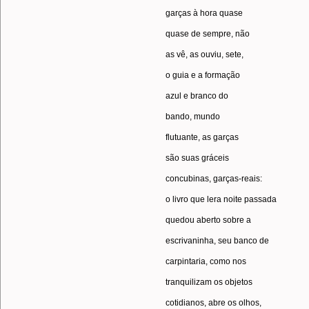
garças à hora quase
quase de sempre, não
as vê, as ouviu, sete,
o guia e a formação
azul e branco do
bando, mundo
flutuante, as garças
são suas gráceis
concubinas, garças-reais:
o livro que lera noite passada
quedou aberto sobre a
escrivaninha, seu banco de
carpintaria, como nos
tranquilizam os objetos
cotidianos, abre os olhos,