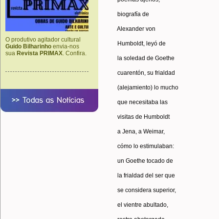
biografía de
Alexander von
O produtivo agitador cultural
Humboldt, leyó de
Guido Bilharinho
envia-nos
sua
Revista PRIMAX
. Confira.
la soledad de Goethe
cuarentón, su frialdad
(alejamiento) lo mucho
que necesitaba las
visitas de Humboldt
a Jena, a Weimar,
cómo lo estimulaban:
un Goethe tocado de
la frialdad del ser que
se considera superior,
el vientre abultado,