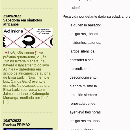
titubeó.
21/09/2022
Poca vida por delante dada su edad, ahora
Sabedoria em símbolos
africanos
le quiten lo bailado:
las garzas, ciertos
incidentes, aciertos,
largos silencios,
Alô, São Paulo!
Na
próxima quarta-feira, 21, às
aprender a ser
19h na livraria Megafauna,
haverá o lançamento do livro
aprendiz del
Adinkra – sabedoria em
símbolos africanos, de autoria
desconocimiento,
de Elisa Larkin Nascimento e
Luiz Carlos Gá. O evento é
gratuito. Na ocasião, a autora
o ahora mismo la
Elisa Larkin conversa com
Jaime Lauriano e Kabengele
emoción siempre
Munanga, mediada por José
[…]
renovada de leer,
ayer leyó tres horas
10/07/2022
las garzas en unos
Revista PRIMAX
poemas ajenos,