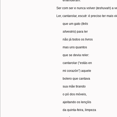
entenderam.
Ser com ser e nunca volver (
teshuvah
) a ve
Ler, cantarolar, escutr: é preciso ter mais v
que um gato (
felis
silvestris
) para ler
não já todos os livros
mas uns quantos
que se devia reler:
cantarolar (“estás en
mi corazón”) aquele
bolero que cantava
sua mãe tirando
o pó dos móveis,
ajeitando os lençóis
da quinta-feira, limpeza