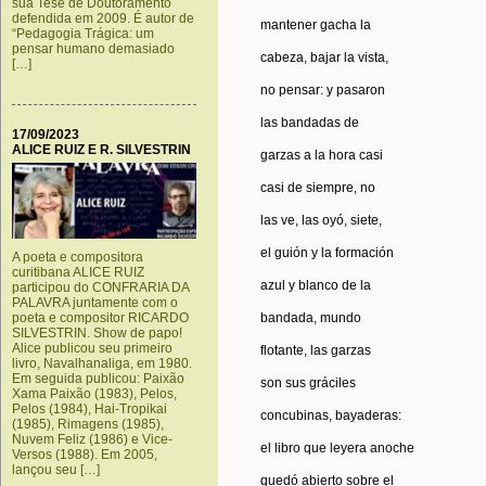
sua Tese de Doutoramento
defendida em 2009. É autor de
mantener gacha la
“Pedagogia Trágica: um
pensar humano demasiado
cabeza, bajar la vista,
[…]
no pensar: y pasaron
las bandadas de
17/09/2023
ALICE RUIZ E R. SILVESTRIN
garzas a la hora casi
casi de siempre, no
las ve, las oyó, siete,
el guión y la formación
A poeta e compositora
curitibana ALICE RUIZ
azul y blanco de la
participou do CONFRARIA DA
PALAVRA juntamente com o
bandada, mundo
poeta e compositor RICARDO
SILVESTRIN. Show de papo!
Alice publicou seu primeiro
flotante, las garzas
livro, Navalhanaliga, em 1980.
Em seguida publicou: Paixão
son sus gráciles
Xama Paixão (1983), Pelos,
Pelos (1984), Hai-Tropikai
concubinas, bayaderas:
(1985), Rimagens (1985),
Nuvem Feliz (1986) e Vice-
el libro que leyera anoche
Versos (1988). Em 2005,
lançou seu […]
quedó abierto sobre el