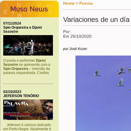
Home
>
Poesia
Variaciones de un día
07/11/2024
Spio Orquestra e Djami
Por:
Sezostre
Em 25/10/2020
por José Kozer
O poeta e performer
Djami
Sezostre
se apresenta com a
Spio Orquestra
– imersão da
palavra orquestrada. Confira.
02/10/2023
JEFERSON TENÓRIO
Jeferson é carioca radicado
em Porto Alegre. Atualmente é