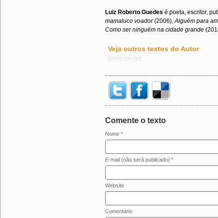
Luiz Roberto Guedes
é poeta, escritor, pu
mamaluco voador
(2006),
Alguém para am
Como ser ninguém na cidade grande
(201
Veja outros textos do Autor
[seriesposts]
Comente o texto
Nome *
E-mail (não será publicado) *
Website
Comentário