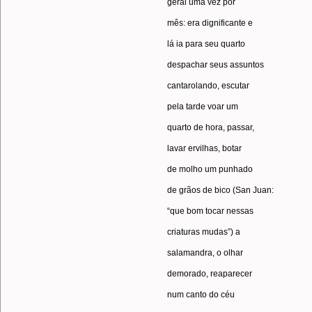
geral uma vez por
mês: era dignificante e
lá ia para seu quarto
despachar seus assuntos
cantarolando, escutar
pela tarde voar um
quarto de hora, passar,
lavar ervilhas, botar
de molho um punhado
de grãos de bico (San Juan:
“que bom tocar nessas
criaturas mudas”) a
salamandra, o olhar
demorado, reaparecer
num canto do céu