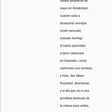
ciertos amanecer de
mayo en Ámsterdam
cuando salía a
desayunar arenque
recién pescado
(
nieuwe
herring
)
él había aprendido
a decir carbonara
en holandés, comió
carbonara una semana,
y Hals, Jan Steen,
Ruysdael, deambular,
y el día que vio a una
prostituta desnuda de
la cintura para arriba,