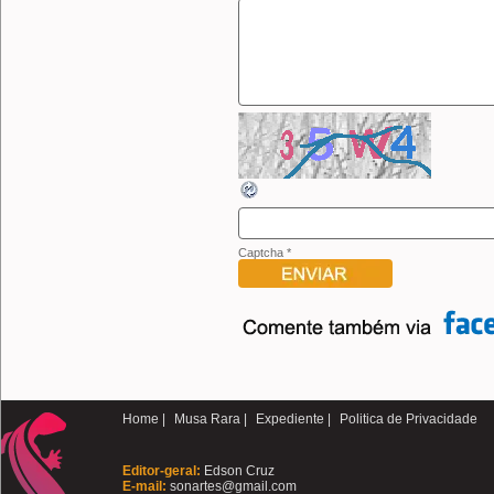
Captcha
*
Home |
Musa Rara |
Expediente |
Politica de Privacidade
Editor-geral:
Edson Cruz
E-mail:
sonartes@gmail.com