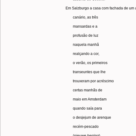
Em Salzburgo a casa com fachada de um 
canário, as três
mansardas e a
profusão de luz
naquela manhã
realçando a cor,
o verão, os primeiros
transeuntes que lhe
trouxeram por acréscimo
certas manhãs de
maio em Amsterdam
quando saía para
o desjejum de arenque
recém-pescado
(
nieuwe
herring
)