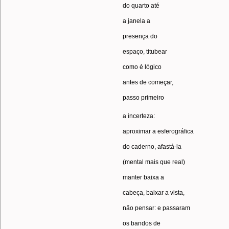
do quarto até
a janela a
presença do
espaço, titubear
como é lógico
antes de começar,
passo primeiro
a incerteza:
aproximar a esferográfica
do caderno, afastá-la
(mental mais que real)
manter baixa a
cabeça, baixar a vista,
não pensar: e passaram
os bandos de