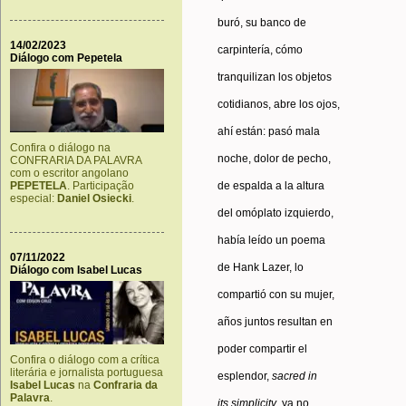
buró, su banco de
14/02/2023
carpintería, cómo
Diálogo com Pepetela
tranquilizan los objetos
cotidianos, abre los ojos,
ahí están: pasó mala
Confira o diálogo na
noche, dolor de pecho,
CONFRARIA DA PALAVRA
com o escritor angolano
de espalda a la altura
PEPETELA
. Participação
especial:
Daniel Osiecki
.
del omóplato izquierdo,
había leído un poema
07/11/2022
de Hank Lazer, lo
Diálogo com Isabel Lucas
compartió con su mujer,
años juntos resultan en
poder compartir el
Confira o diálogo com a crítica
literária e jornalista portuguesa
esplendor,
sacred
in
Isabel Lucas
na
Confraria da
Palavra
.
its
simplicity
, ya no