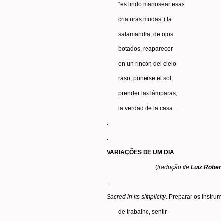
“es lindo manosear esas
criaturas mudas”) la
salamandra, de ojos
botados, reaparecer
en un rincón del cielo
raso, ponerse el sol,
prender las lámparas,
la verdad de la casa.
.
.
VARIAÇÕES DE UM DIA
(
tradução de
Luiz Robe
.
Sacred
in
its
simplicity
. Preparar os instru
de trabalho, sentir