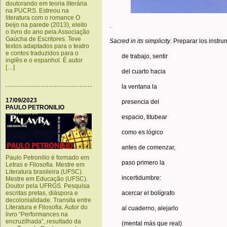
doutorando em teoria literária
na PUCRS. Estreou na
literatura com o romance O
beijo na parede (2013), eleito
.
o livro do ano pela Associação
Gaúcha de Escritores. Teve
Sacred
in
its
simplicity
. Preparar los instr
textos adaptados para o teatro
e contos traduzidos para o
de trabajo, sentir
inglês e o espanhol. É autor
[…]
del cuarto hacia
la ventana la
17/09/2023
presencia del
PAULO PETRONILIO
espacio, titubear
como es lógico
antes de comenzar,
Paulo Petronilio é formado em
paso primero la
Letras e Filosofia. Mestre em
Literatura brasileira (UFSC).
incertidumbre:
Mestre em Educação (UFSC).
Doutor pela UFRGS. Pesquisa
acercar el bolígrafo
escritas pretas, diáspora e
decolonialidade. Transita entre
Literatura e Filosofia. Autor do
al cuaderno, alejarlo
livro “Performances na
encruzilhada”, resultado da
(mental más que real)