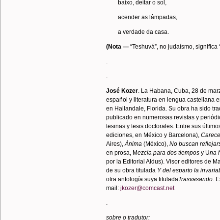
baixo, deitar o sol,
acender as lâmpadas,
a verdade da casa.
(Nota —
“Teshuvá”, no judaísmo, significa
.
.
José Kozer
. La Habana, Cuba, 28 de mar
español y literatura en lengua castellan
en Hallandale, Florida. Su obra ha sido tr
publicado en numerosas revistas y periódic
tesinas y tesis doctorales. Entre sus últim
ediciones, en México y Barcelona),
Carece
Aires),
Ánima
(México),
No buscan refleja
en prosa, M
ezcla para dos tiempos
y U
na 
por la Editorial Aldus). Visor editores de
de su obra titulada
Y del esparto la invaria
otra antología suya titulada
Trasvasando
. 
mail:
jkozer@comcast.net
.
sobre o tradutor: