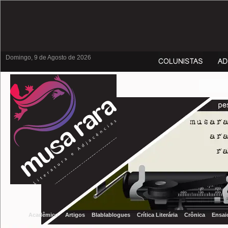
Domingo, 9 de Agosto de 2026
Acadêmico
Artigos
Blablablogues
Crítica Literária
Crônica
Ensai