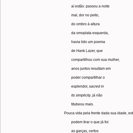
aí estão: passou a noite
mal, dor no peito,
do ombro à altura
da omoplata esquerda,
havia lido um poema
de Hank Lazer, que
compartilhou com sua mulher,
anos juntos resultam em
poder compartilhar o
esplendor,
sacred
in
its
simplicity
, já não
titubeou mais.
Pouca vida pela frente dada sua idade, es
podem tirar o que já foi:
as garças, certos