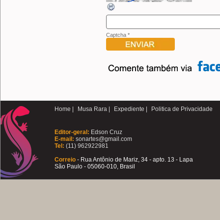
Captcha
*
Home |
Musa Rara |
Expediente |
Politica de Privacidade
Editor-geral:
Edson Cruz
E-mail:
sonartes@gmail.com
Tel:
(11) 962922981
Correio
- Rua Antônio de Mariz, 34 - apto. 13 - Lapa
São Paulo - 05060-010, Brasil