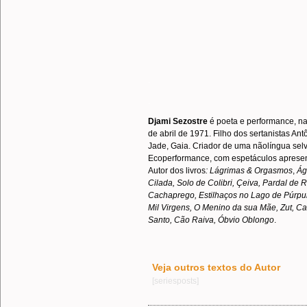
.
.
Djami Sezostre
é poeta e performance, nat
de abril de 1971. Filho dos sertanistas Ant
Jade, Gaia. Criador de uma nãolíngua sel
Ecoperformance, com espetáculos apresent
Autor dos livros
: Lágrimas & Orgasmos
,
Ág
Cilada, Solo de Colibri, Çeiva, Pardal de 
Cachaprego, Estilhaços no Lago de Púrpur
Mil Virgens, O Menino da sua Mãe, Zut, Ca
Santo, Cão Raiva, Óbvio Oblongo
.
Veja outros textos do Autor
[seriesposts]