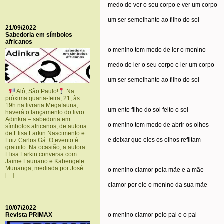
medo de ver o seu corpo e ver um corpo
um ser semelhante ao filho do sol
21/09/2022
Sabedoria em símbolos
africanos
o menino tem medo de ler o menino
medo de ler o seu corpo e ler um corpo
um ser semelhante ao filho do sol
Alô, São Paulo!
Na
próxima quarta-feira, 21, às
19h na livraria Megafauna,
um ente filho do sol feito o sol
haverá o lançamento do livro
Adinkra – sabedoria em
o menino tem medo de abrir os olhos
símbolos africanos, de autoria
de Elisa Larkin Nascimento e
e deixar que eles os olhos reflitam
Luiz Carlos Gá. O evento é
gratuito. Na ocasião, a autora
Elisa Larkin conversa com
Jaime Lauriano e Kabengele
Munanga, mediada por José
o menino clamor pela mãe e a mãe
[…]
clamor por ele o menino da sua mãe
10/07/2022
Revista PRIMAX
o menino clamor pelo pai e o pai