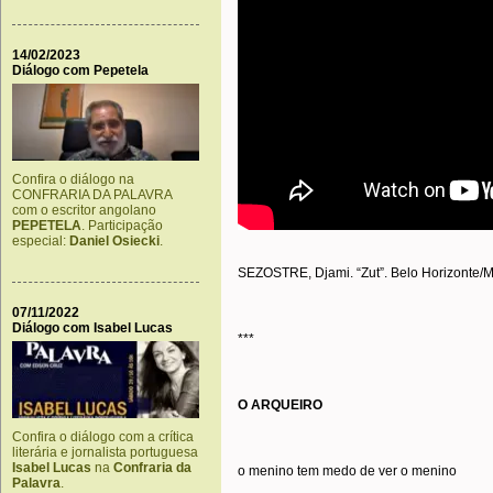
14/02/2023
Diálogo com Pepetela
Confira o diálogo na
CONFRARIA DA PALAVRA
com o escritor angolano
PEPETELA
. Participação
especial:
Daniel Osiecki
.
SEZOSTRE, Djami. “Zut”. Belo Horizonte/MG
07/11/2022
Diálogo com Isabel Lucas
***
O ARQUEIRO
Confira o diálogo com a crítica
literária e jornalista portuguesa
Isabel Lucas
na
Confraria da
o menino tem medo de ver o menino
Palavra
.