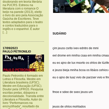
doutorando em teoria literária
na PUCRS. Estreou na
literatura com o romance O
beijo na parede (2013), eleito
o livro do ano pela Associação
Gaúcha de Escritores. Teve
textos adaptados para o teatro
e contos traduzidos para o
inglês e o espanhol. É autor
[…]
SUDÁRIO
17/09/2023
çim jeuss csrito ivev edntro de mmi
PAULO PETRONILIO
eel drome em mniha csaa em mniha cmaa
eu eo ajno de lux msorto os ohlos de lúzife
e jeuss bieja mniha bcoa os libáos cehios 
Paulo Petronilio é formado em
eu o ajno de luaz vvio de parzser vvio e f
Letras e Filosofia. Mestre em
Literatura brasileira (UFSC).
Mestre em Educação (UFSC).
Doutor pela UFRGS. Pesquisa
fmoe e sdee de sxeo jeuss um
escritas pretas, diáspora e
decolonialidade. Transita entre
Literatura e Filosofia. Autor do
livro “Performances na
encruzilhada”, resultado da
jeuss de ohlos mohlados