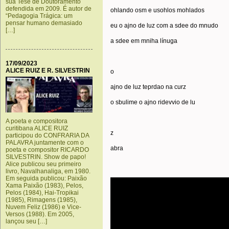
sua Tese de Doutoramento
defendida em 2009. É autor de
ohlando osm e usohlos mohlados
“Pedagogia Trágica: um
pensar humano demasiado
eu o ajno de luz com a sdee do mnudo
[…]
a sdee em mniha línuga
17/09/2023
ALICE RUIZ E R. SILVESTRIN
o
ajno de luz teprdao na curz
o sbulime o ajno ridevvio de lu
A poeta e compositora
curitibana ALICE RUIZ
z
participou do CONFRARIA DA
PALAVRA juntamente com o
abra
poeta e compositor RICARDO
SILVESTRIN. Show de papo!
Alice publicou seu primeiro
livro, Navalhanaliga, em 1980.
Em seguida publicou: Paixão
Xama Paixão (1983), Pelos,
Pelos (1984), Hai-Tropikai
(1985), Rimagens (1985),
Nuvem Feliz (1986) e Vice-
Versos (1988). Em 2005,
lançou seu […]