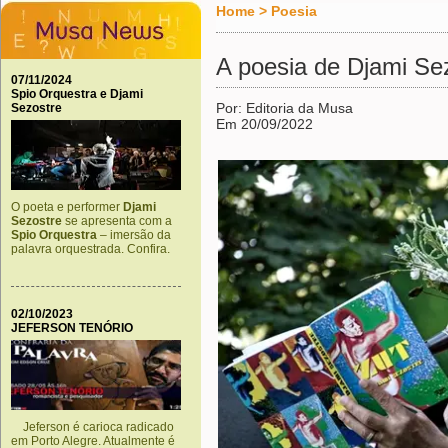
Home
>
Poesia
A poesia de Djami Se
07/11/2024
Spio Orquestra e Djami
Por: Editoria da Musa
Sezostre
Em 20/09/2022
O poeta e performer
Djami
Sezostre
se apresenta com a
Spio Orquestra
– imersão da
palavra orquestrada. Confira.
02/10/2023
JEFERSON TENÓRIO
Jeferson é carioca radicado
em Porto Alegre. Atualmente é