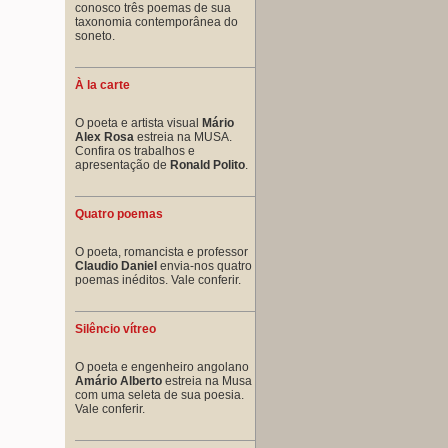
conosco três poemas de sua
taxonomia contemporânea do
soneto.
À la carte
O poeta e artista visual
Mário
Alex Rosa
estreia na MUSA.
Confira os trabalhos e
apresentação de
Ronald Polito
.
Quatro poemas
O poeta, romancista e professor
Claudio Daniel
envia-nos quatro
poemas inéditos. Vale conferir.
Silêncio vítreo
O poeta e engenheiro angolano
Amário Alberto
estreia na Musa
com uma seleta de sua poesia.
Vale conferir.