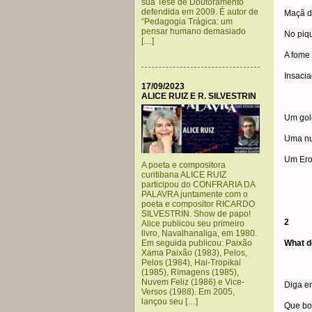
sua Tese de Doutoramento
defendida em 2009. É autor de
Maçã d
“Pedagogia Trágica: um
pensar humano demasiado
No piq
[…]
A fome
Insacia
17/09/2023
ALICE RUIZ E R. SILVESTRIN
Um gol
Uma n
Um Ero
A poeta e compositora
curitibana ALICE RUIZ
participou do CONFRARIA DA
PALAVRA juntamente com o
poeta e compositor RICARDO
SILVESTRIN. Show de papo!
2
Alice publicou seu primeiro
livro, Navalhanaliga, em 1980.
Em seguida publicou: Paixão
What d
Xama Paixão (1983), Pelos,
Pelos (1984), Hai-Tropikai
(1985), Rimagens (1985),
Nuvem Feliz (1986) e Vice-
Diga en
Versos (1988). Em 2005,
lançou seu […]
Que bo