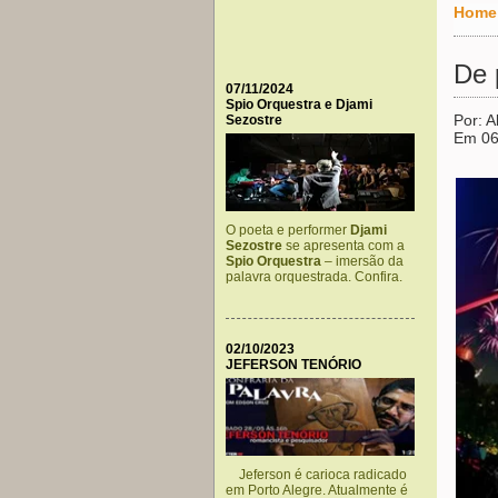
Home
De 
07/11/2024
Spio Orquestra e Djami
Por: A
Sezostre
Em 06
O poeta e performer
Djami
Sezostre
se apresenta com a
Spio Orquestra
– imersão da
palavra orquestrada. Confira.
02/10/2023
JEFERSON TENÓRIO
Jeferson é carioca radicado
em Porto Alegre. Atualmente é