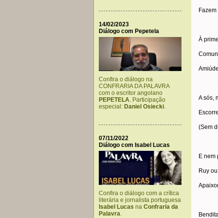
Fazem 
14/02/2023
Diálogo com Pepetela
À prime
Comuns,
Amiúde
Confira o diálogo na
CONFRARIA DA PALAVRA
com o escritor angolano
A sós,
PEPETELA
. Participação
especial:
Daniel Osiecki
.
Escorr
(Sem du
07/11/2022
Diálogo com Isabel Lucas
E nem 
Ruy ou 
Apaixo
Confira o diálogo com a crítica
literária e jornalista portuguesa
Isabel Lucas
na
Confraria da
Palavra
.
Bendita