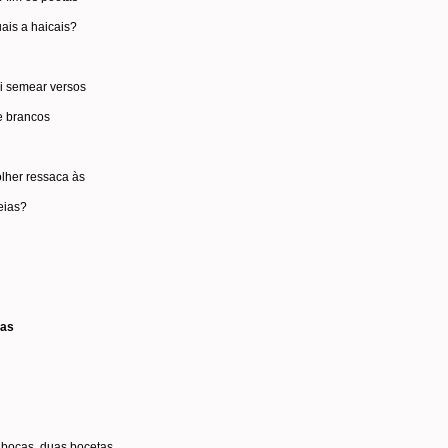
ais a haicais?
i semear versos
e brancos
lher ressaca às
eias?
cas
bocas, duas bocetas