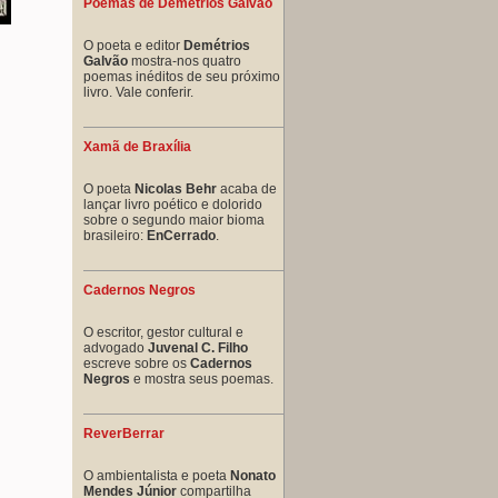
Poemas de Demétrios Galvão
O poeta e editor
Demétrios
Galvão
mostra-nos quatro
poemas inéditos de seu próximo
livro. Vale conferir.
Xamã de Braxília
O poeta
Nicolas Behr
acaba de
lançar livro poético e dolorido
sobre o segundo maior bioma
brasileiro:
EnCerrado
.
Cadernos Negros
O escritor, gestor cultural e
advogado
Juvenal C. Filho
escreve sobre os
Cadernos
Negros
e mostra seus poemas.
ReverBerrar
O ambientalista e poeta
Nonato
Mendes Júnior
compartilha