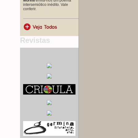
Morelli
envia-nos um poema
intersemiótico inédito. Vale
conferir.
Revistas