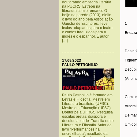
doutorando em teoria literária
na PUCRS. Estreou na
literatura com o romance O
beijo na parede (2013), eleito
o livro do ano pela Associação
Gaúcha de Escritores. Teve
1
textos adaptados para o teatro
e contos traduzidos para o
Encara
inglês e o espanhol. É autor
[…]
Das n 
Fiquem
17/09/2023
PAULO PETRONILIO
Decúbit
(Ano n
Paulo Petronilio é formado em
Com um
Letras e Filosofia. Mestre em
Literatura brasileira (UFSC).
Autoral
Mestre em Educação (UFSC).
Doutor pela UFRGS. Pesquisa
De man
escritas pretas, diáspora e
decolonialidade. Transita entre
Um gol
Literatura e Filosofia. Autor do
livro “Performances na
encruzilhada”, resultado da