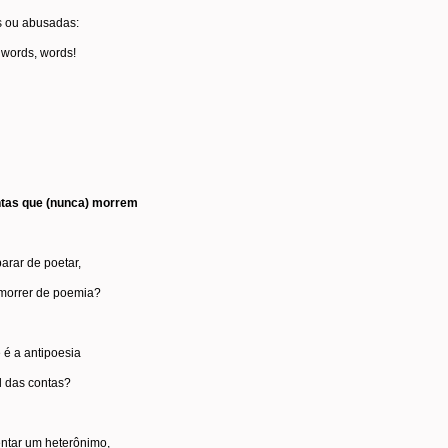
 ou abusadas:
 words, words!
tas que (nunca) morrem
arar de poetar,
morrer de poemia?
 é a antipoesia
l das contas?
entar um heterônimo,