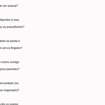
e ser autoral?
e Itanhém é meu
ego ou pseudônimo?
, todo ex-poeta é
 um ex-fingidor?
co morre comigo
 pros parentes?
 encantado (ou
tar enganado)?
-fim os poetas