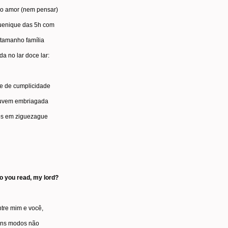
o amor (nem pensar)
uenique das 5h com
 tamanho família
da no lar doce lar:
e de cumplicidade
uvem embriagada
s em ziguezague
o you read, my lord?
tre mim e você,
ns modos não