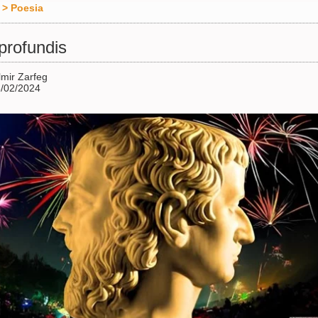
>
Poesia
profundis
lmir Zarfeg
/02/2024