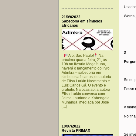
Usadas
Words,
21/09/2022
Sabedoria em símbolos
africanos
3
Alô, São Paulo!
Na
próxima quarta-feira, 21, às
Pergun
19h na livraria Megafauna,
haverá o lançamento do livro
Adinkra – sabedoria em
símbolos africanos, de autoria
Se eu p
de Elisa Larkin Nascimento e
Luiz Carlos Gá. O evento é
Posso 
gratuito. Na ocasião, a autora
Elisa Larkin conversa com
Jaime Lauriano e Kabengele
Munanga, mediada por José
[…]
A morte
No fina
10/07/2022
Revista PRIMAX
Se inv