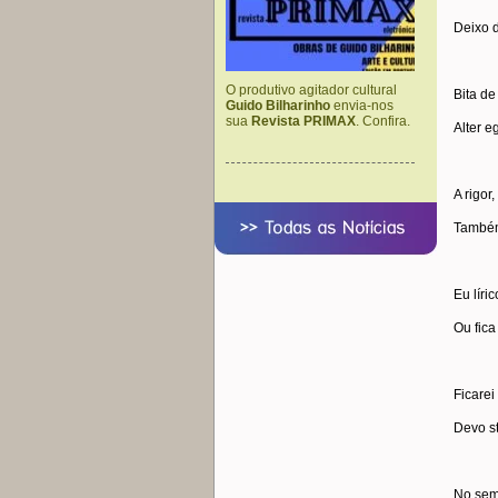
Deixo d
O produtivo agitador cultural
Bita d
Guido Bilharinho
envia-nos
sua
Revista PRIMAX
. Confira.
Alter 
A rigor
Também
Eu líri
Ou fica
Ficarei
Devo s
No sem