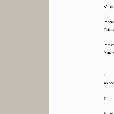
São igu
Podere
Tintos 
Para co
Manch
4
As bo
1
Somos 