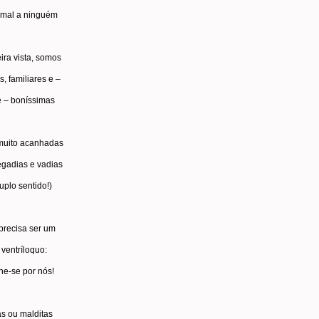
mal a ninguém
ira vista, somos
 familiares e –
 – boníssimas
 muito acanhadas
egadias e vadias
plo sentido!)
precisa ser um
ventríloquo:
ne-se por nós!
s ou malditas