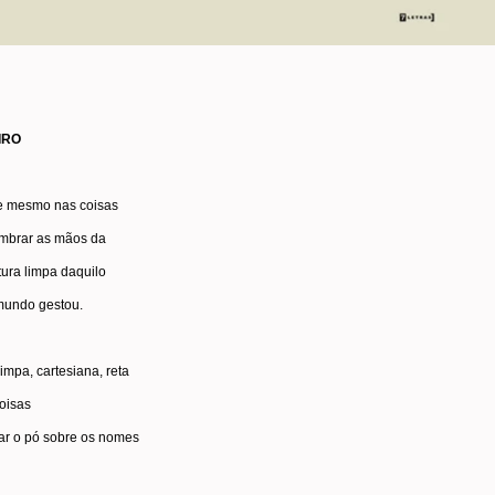
IRO
e mesmo nas coisas
embrar as mãos da
tura limpa daquilo
mundo gestou.
impa, cartesiana, reta
oisas
rar o pó sobre os nomes