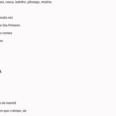
cara, casca, ladrilho, pêssego, miséria
 outra vez
o Dia Primeiro
os nomes
re.
Ã
as da manhã
am que o tempo, de