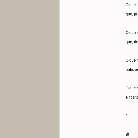
O que 
que, já
O que s
que, de
O que r
entrevi
O que r
e fican
*
说