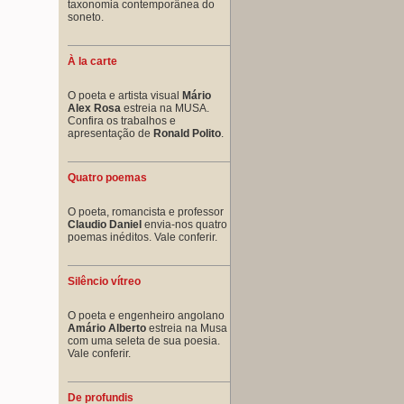
taxonomia contemporânea do
soneto.
À la carte
O poeta e artista visual
Mário
Alex Rosa
estreia na MUSA.
Confira os trabalhos e
apresentação de
Ronald Polito
.
Quatro poemas
O poeta, romancista e professor
Claudio Daniel
envia-nos quatro
poemas inéditos. Vale conferir.
Silêncio vítreo
O poeta e engenheiro angolano
Amário Alberto
estreia na Musa
com uma seleta de sua poesia.
Vale conferir.
De profundis