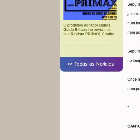
Sepult
jazem 
num te
O produtivo agitador cultural
Guido Bilharinho
envia-nos
nem go
sua
Revista PRIMAX
. Confira.
Sepulta
no temp
Onde n
nem pe
*
CANTO