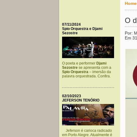
Home
O d
07/11/2024
Spio Orquestra e Djami
Por: 
Sezostre
Em 31
O poeta e performer
Djami
Sezostre
se apresenta com a
Spio Orquestra
– imersão da
palavra orquestrada. Confira.
02/10/2023
JEFERSON TENÓRIO
Jeferson é carioca radicado
em Porto Alegre. Atualmente é