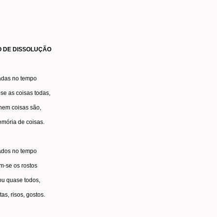
 DE DISSOLUÇÃO
adas no tempo
se as coisas todas,
nem coisas são,
mória de coisas.
ados no tempo
m-se os rostos
ou quase todos,
tas, risos, gostos.