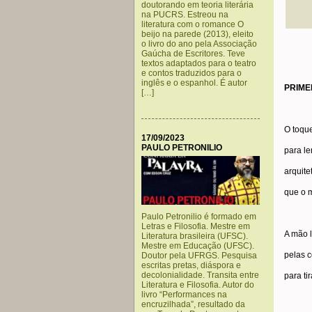
doutorando em teoria literária
na PUCRS. Estreou na
literatura com o romance O
beijo na parede (2013), eleito
o livro do ano pela Associação
Gaúcha de Escritores. Teve
textos adaptados para o teatro
e contos traduzidos para o
inglês e o espanhol. É autor
PRIME
[…]
O toqu
17/09/2023
PAULO PETRONILIO
para l
arquite
que o 
Paulo Petronilio é formado em
Letras e Filosofia. Mestre em
A mão l
Literatura brasileira (UFSC).
Mestre em Educação (UFSC).
pelas c
Doutor pela UFRGS. Pesquisa
escritas pretas, diáspora e
decolonialidade. Transita entre
para ti
Literatura e Filosofia. Autor do
livro “Performances na
encruzilhada”, resultado da