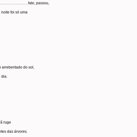
…………………fato, passou,
 noite foi só uma
 arrebentado do sol,
 dia.
ã ruge
tes das árvores.