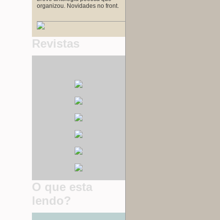
organizou. Novidades no front.
Revistas
O que esta
lendo?