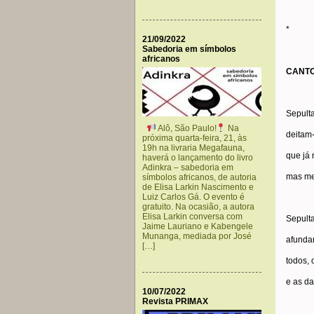
*
21/09/2022
Sabedoria em símbolos
africanos
CANTO
Sepult
Alô, São Paulo!
Na
deitam-
próxima quarta-feira, 21, às
19h na livraria Megafauna,
que já 
haverá o lançamento do livro
Adinkra – sabedoria em
mas me
símbolos africanos, de autoria
de Elisa Larkin Nascimento e
Luiz Carlos Gá. O evento é
gratuito. Na ocasião, a autora
Elisa Larkin conversa com
Sepult
Jaime Lauriano e Kabengele
Munanga, mediada por José
afunda
[…]
todos, 
e as da
10/07/2022
Revista PRIMAX