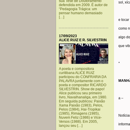
sua Tese de Doutoramento
sol, xí
defendida em 2009. É autor de
“Pedagogia Trágica: um
pensar humano demasiado
[…]
e tocar
como n
17/09/2023
algo d
ALICE RUIZ E R. SILVESTRIN
que vib
*
A poeta e compositora
curitibana ALICE RUIZ
participou do CONFRARIA DA
MANH
PALAVRA juntamente com o
poeta e compositor RICARDO
SILVESTRIN. Show de papo!
Alice publicou seu primeiro
livro, Navalhanaliga, em 1980.
a –
Em seguida publicou: Paixão
Xama Paixão (1983), Pelos,
Pelos (1984), Hai-Tropikai
(1985), Rimagens (1985),
Notíci
Nuvem Feliz (1986) e Vice-
Versos (1988). Em 2005,
inform
lançou seu […]