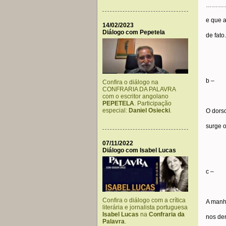
…………
e que a
14/02/2023
Diálogo com Pepetela
de fato.
b –
Confira o diálogo na
CONFRARIA DA PALAVRA
com o escritor angolano
PEPETELA
. Participação
especial:
Daniel Osiecki
.
O dorso
surge o
07/11/2022
Diálogo com Isabel Lucas
c –
Confira o diálogo com a crítica
A manh
literária e jornalista portuguesa
Isabel Lucas
na
Confraria da
nos den
Palavra
.