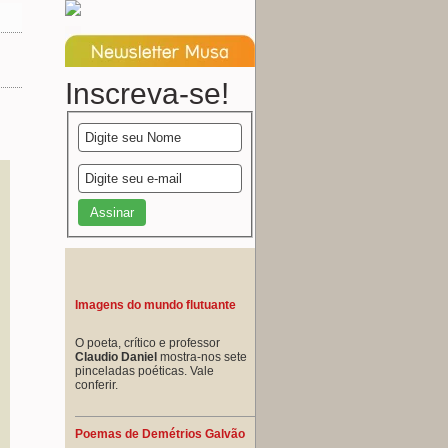
Inscreva-se!
Imagens do mundo flutuante
O poeta, crítico e professor
Claudio Daniel
mostra-nos sete
pinceladas poéticas. Vale
conferir.
Poemas de Demétrios Galvão