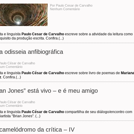
Por Paulo Cesar de Carvalho
Nenhum Comentário
ta e linguista
Paulo Cesar de Carvalho
escreve sobre a atividade da leitura como
quisito da produção escrita. Confira.(...)
 odisseia anfibiográfica
Paulo César de Carvalho
um Comentário
ta e linguista
Paulo César de Carvalho
escreve sobre livro de poemas de
Marian
z
. Confira.(...)
ian Jones” está vivo – e é meu amigo
Paulo César de Carvalho
um Comentário
ta e linguista
Paulo César de Carvalho
compartilha de seu diálogo/encontro com
iartista "Brian Jones". (...)
camelódromo da crítica – IV