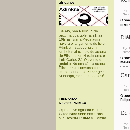
africanos
Por 
Nenh
O poe
infern
📢 Alô, São Paulo!📍 Na
próxima quarta-feira, 21, às
Diá
19h na livraria Megafauna,
haverá o lançamento do livro
Adinkra – sabedoria em
Por 
símbolos africanos, de autoria
Nenh
de Elisa Larkin Nascimento e
O poet
Luiz Carlos Gá. O evento é
Maiak
gratuito. Na ocasião, a autora
Elisa Larkin conversa com
Jaime Lauriano e Kabengele
Car
Munanga, mediada por José
[…]
Por 
Nenh
O poe
10/07/2022
Felip
Revista PRIMAX
O produtivo agitador cultural
De 
Guido Bilharinho
envia-nos
sua
Revista PRIMAX
. Confira.
Por 
Nenh