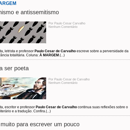
MARGEM
nismo e antissemitismo
Por Paulo Cesar Carvalho
Nenhum Comentário
a, letrista e professor
Paulo Cesar de Carvalho
escreve sobre a perversidade da
rância totalitária. Coluna:
À MARGEM
.(...)
a ser poeta
Por Paulo Cesar de Carvalho
Nenhum Comentário
a, escritor e professor
Paulo Cesar de Carvalho
continua suas reflexões sobre o
literário e a tradução. Confira.(...)
 muito para escrever um pouco