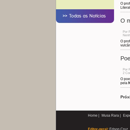
O pro
Litera
O m
Por 
Nenh
O pro
vulcâ
Poe
Por 
2 Co
O poe
pela
Próx
Home |
Musa Rara |
Expe
Editor-geral:
Edson Cruz