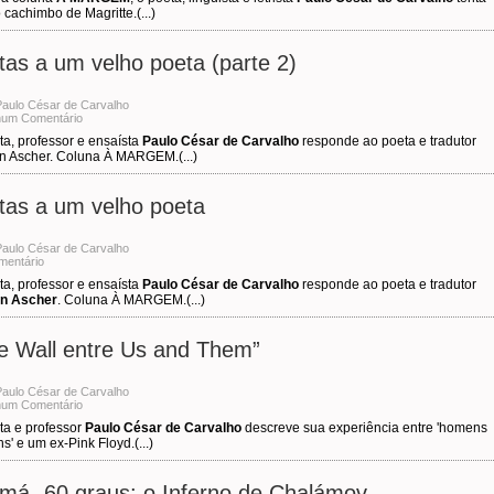
o cachimbo de Magritte.(...)
tas a um velho poeta (parte 2)
Paulo César de Carvalho
um Comentário
ta, professor e ensaísta
Paulo César de Carvalho
responde ao poeta e tradutor
n Ascher. Coluna À MARGEM.(...)
tas a um velho poeta
Paulo César de Carvalho
mentário
ta, professor e ensaísta
Paulo César de Carvalho
responde ao poeta e tradutor
n Ascher
. Coluna À MARGEM.(...)
e Wall entre Us and Them”
Paulo César de Carvalho
um Comentário
ta e professor
Paulo César de Carvalho
descreve sua experiência entre 'homens
' e um ex-Pink Floyd.(...)
imá -60 graus: o Inferno de Chalámov