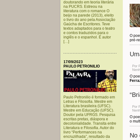
doutorando em teoria literária
na PUCRS. Estreou na
literatura com o romance O
beijo na parede (2013), eleito
o livro do ano pela Associação
Gaúcha de Escritores. Teve
textos adaptados para o teatro
e contos traduzidos para o
O poe
inglês e o espanhol. É autor
pré-re
[…]
Uma
17/09/2023
PAULO PETRONILIO
Por 
Nenh
O poe
Ferra
“Br
Paulo Petronilio é formado em
Letras e Filosofia. Mestre em
Literatura brasileira (UFSC).
Por 
Mestre em Educação (UFSC).
Nenh
Doutor pela UFRGS. Pesquisa
O poe
escritas pretas, diáspora e
o mult
decolonialidade. Transita entre
Literatura e Filosofia. Autor do
livro “Performances na
No 
encruzilhada”, resultado da