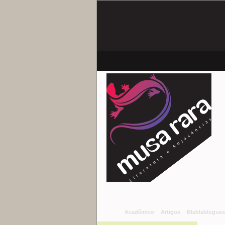
Acadêmico
Artigos
Blablablogues