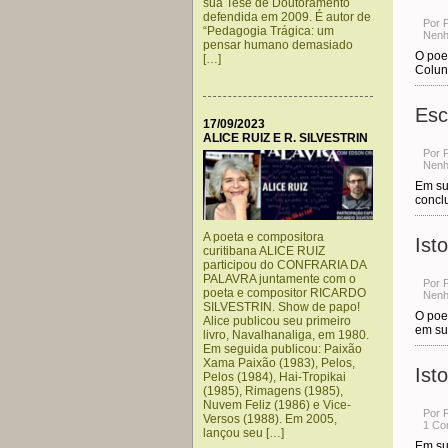
sua Tese de Doutoramento
defendida em 2009. É autor de
Por 
“Pedagogia Trágica: um
Nenh
pensar humano demasiado
O poe
[…]
Colu
Esc
17/09/2023
ALICE RUIZ E R. SILVESTRIN
Por 
Nenh
Em su
conclui
A poeta e compositora
Ist
curitibana ALICE RUIZ
participou do CONFRARIA DA
PALAVRA juntamente com o
Por 
poeta e compositor RICARDO
Nenh
SILVESTRIN. Show de papo!
O poet
Alice publicou seu primeiro
em su
livro, Navalhanaliga, em 1980.
Em seguida publicou: Paixão
Xama Paixão (1983), Pelos,
Ist
Pelos (1984), Hai-Tropikai
(1985), Rimagens (1985),
Nuvem Feliz (1986) e Vice-
Por 
Versos (1988). Em 2005,
1 Co
lançou seu […]
Em su