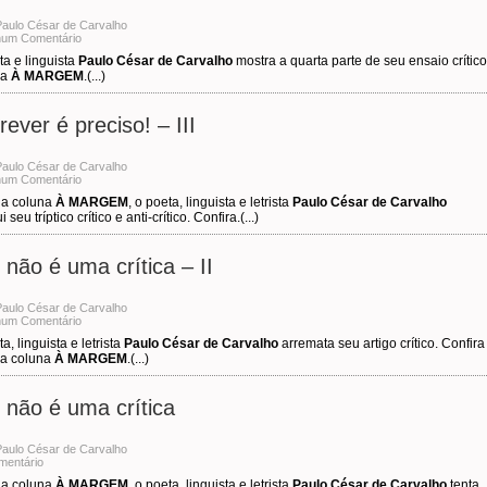
Paulo César de Carvalho
um Comentário
ta e linguista
Paulo César de Carvalho
mostra a quarta parte de seu ensaio crítico
na
À MARGEM
.(...)
rever é preciso! – III
Paulo César de Carvalho
um Comentário
a coluna
À MARGEM
, o poeta, linguista e letrista
Paulo César de Carvalho
 seu tríptico crítico e anti-crítico. Confira.(...)
o não é uma crítica – II
Paulo César de Carvalho
um Comentário
a, linguista e letrista
Paulo César de Carvalho
arremata seu artigo crítico. Confira
a coluna
À MARGEM
.(...)
o não é uma crítica
Paulo César de Carvalho
mentário
a coluna
À MARGEM
, o poeta, linguista e letrista
Paulo César de Carvalho
tenta