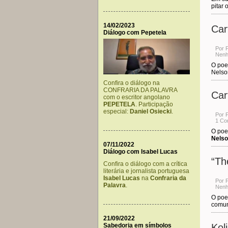
pitar 
14/02/2023
Car
Diálogo com Pepetela
Por 
Nenh
O poe
Nelso
Confira o diálogo na
CONFRARIA DA PALAVRA
Car
com o escritor angolano
PEPETELA
. Participação
especial:
Daniel Osiecki
.
Por 
1 Co
O poe
Nelso
07/11/2022
Diálogo com Isabel Lucas
“Th
Confira o diálogo com a crítica
literária e jornalista portuguesa
Isabel Lucas
na
Confraria da
Por 
Palavra
.
Nenh
O poe
comuns
21/09/2022
Sabedoria em símbolos
Kol