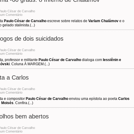
Paulo César de Carvalho
um Comentário
ta
Paulo César de Carvalho
escreve sobre relatos de
Varlam Chalámov
e o
o gelado stalinista.(...)
logos de dois suicidados
Paulo César de Carvalho
um Comentário
a, professor e militante
Paulo César de Carvalho
dialoga com
Iessiênin e
óvski
. Coluna À MARGEM.(...)
ta a Carlos
Paulo César de Carvalho
um Comentário
ta e compositor
Paulo César de Carvalho
enviou uma epístola ao poeta
Carlos
e Moisés
. Confira.(...)
olhos bem abertos
Paulo César de Carvalho
um Comentário