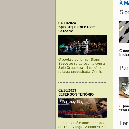
À 
Sio
07/11/2024
Spio Orquestra e Djami
Sezostre
O poet
intole
O poeta e performer
Djami
Sezostre
se apresenta com a
Par
Spio Orquestra
– imersão da
palavra orquestrada. Confira.
02/10/2023
JEFERSON TENÓRIO
O poet
fazer 
Ler
Jeferson é carioca radicado
em Porto Alegre. Atualmente é