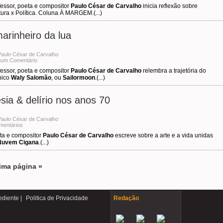
fessor, poeta e compositor
Paulo César de Carvalho
inicia reflexão sobre
tura x Política. Coluna À MARGEM.(...)
arinheiro da lua
Paulo César de Carvalho
um Comentário
fessor, poeta e compositor
Paulo César de Carvalho
relembra a trajetória do
nico
Waly Salomão
, ou
Sailormoon
.(...)
sia & delírio nos anos 70
Paulo César de Carvalho
mentários
ta e compositor
Paulo César de Carvalho
escreve sobre a arte e a vida unidas
Nuvem Cigana
.(...)
ima página »
diente |
Politica de Privacidade
Redação