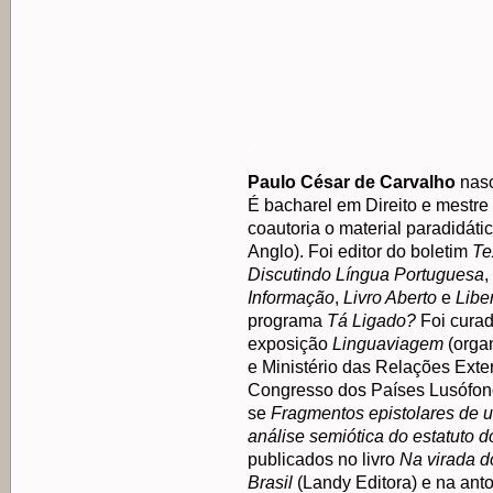
.
.
Paulo César de Carvalho
nasc
É bacharel em Direito e mestre
coautoria o material paradidáti
Anglo). Foi editor do boletim
Te
Discutindo Língua Portuguesa
,
Informação
,
Livro Aberto
e
Libe
programa
Tá Ligado?
Foi curad
exposição
Linguaviagem
(orga
e Ministério das Relações Exter
Congresso dos Países Lusófonos
se
Fragmentos epistolares de 
análise semiótica do estatuto d
publicados no livro
Na virada d
Brasil
(Landy Editora) e na ant