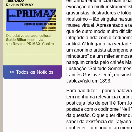
estranhamento inicial diante da
10/07/2022
Revista PRIMAX
evocação do multi-instrumentist
gravuristas, ilustradores e fotó
riquíssimo – tão singular na su
museu virtual. Apresentado a ta
que de outro modo muito difici
O produtivo agitador cultural
intrigado ainda com o codinom
Guido Bilharinho
envia-nos
anfitrião? Intrigado, na verdad
sua
Revista PRIMAX
. Confira.
um anônimo artista aborígene au
minotauro” de um milenar mosa
nanquim criada pelo chinês Ma
ilustração “Solitude Sometimes
francês Gustave Doré, do sinist
Jabłczyński em 1893.
Para não dizer – pondo palavra
tem nenhuma relevância curtir
post cuja foto de perfil é Tom 
postada com o codinome “Neil Y
da questão. O que quer dizer qu
saber da existência de Tatyan
conhecer – um pouco, ao menos 