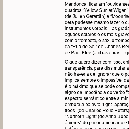
Mendonça, ficariam “ouvidentes
quadros “Yellow Sun at Wigan” 
(de Julien Gérardin) e “Moonri
dera pudesse mesmo fazer o cur
instrumentos verbais – as grada
agudos solares e os mais grav
com o trompete, o sax, o tromb
da “Rua do Sol” de Charles Re
de Paul Klee (ambas obras – qu
O que quero dizer com isso, en
transparência para dissimular a 
não haveria de ignorar que o p
implica sempre o impossível da
é o máximo que se pode compart
signo da impotência do verbo “d
espectro semântico entre a míni
embora a palavra “light” apareça
trees” (de Charles Rollo Peters
“Northern Light” (de Anna Bobe
árvores” do pintor americano é 
britânico, e que uma e outra e