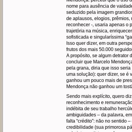
nome para ausência de vaidade.
seduzido pela imagem grandiosa
de aplausos, elogios, prêmios,
reconhecer -, usaria apenas o 
trajetória na música, enriquece
sofisticada e singularíssima “ga
Isso quer dizer, em outra persp
frutos dos mais 50.000 seguidor
A propósito, se algum detrator 
concluir que Marcelo Mendonça
pela grana, diria que isso seri
uma solução): quer dizer, se é
ganhou um pouco mais de prest
Mendonça não ganhou um tostã
Sendo mais explícito, quero diz
reconhecimento e remuneração,
indébita de seu trabalho hercúl
ambiguidades – da palavra, em s
falta “crédito”: não no sentido
credibilidade (sua primorosa p