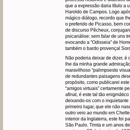
que a expressão daria título a 
Haroldo de Campos. Logo após
mágico diálogo, recordo que l
o preferido de Picasso, bem co
de discurso Pêcheux, conjugan
psicanálise: sem falar de uns 
evocando a “Odisseia” de Home
também o bardo provençal Sordel
Não poderia deixar de dizer, é c
lhe da minha grande admiração p
maravilhoso “palimpsesto visual”
de redundantes paisagens desért
propósito, como publicarei est
“amigos virtuais” certamente pe
afinal, é este tal tão enigmátic
deixando-os com o inquietante 
primeiro lugar, que ele não na
outro veio ao mundo em Chelten
interior da Inglaterra, este foi 
São Paulo. Trinta e um anos de