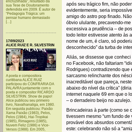
encruzilhada”, resultado da
após seu trágico fim, não pode
sua Tese de Doutoramento
defendida em 2009. É autor de
evidentemente, seria impossíve
“Pedagogia Trágica: um
amigo do astro pop finado. Não 
pensar humano demasiado
[…]
óbvio ululante, precavendo-m
excessiva a prudência – de poss
todo leitor estivesse atento à
nome de um, é claro, só poderi
17/09/2023
ALICE RUIZ E R. SILVESTRIN
desconhecido” da turba de inte
Aliás, se dissesse que conheci
no Facebook, não faltariam “idi
Rodrigues) contradizendo que 
sarcasmo relinchante dos nésci
A poeta e compositora
curitibana ALICE RUIZ
inacreditável que pareça, neste 
participou do CONFRARIA DA
abaixo do nível da crítica” (di
PALAVRA juntamente com o
poeta e compositor RICARDO
internet naquele 69 em que o lo
SILVESTRIN. Show de papo!
– o derradeiro beijo no azulejo.
Alice publicou seu primeiro
livro, Navalhanaliga, em 1980.
Em seguida publicou: Paixão
Brincadeiras à parte (como se o
Xama Paixão (1983), Pelos,
tivessem mesmo “um fundo de v
Pelos (1984), Hai-Tropikai
(1985), Rimagens (1985),
provável dos absurdos comentá
Nuvem Feliz (1986) e Vice-
este: celebrando não só a “ami
Versos (1988). Em 2005,