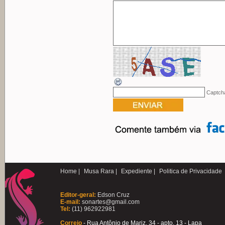
Captch
Home |
Musa Rara |
Expediente |
Politica de Privacidade
Editor-geral:
Edson Cruz
E-mail:
sonartes@gmail.com
Tel:
(11) 962922981
Correio
- Rua Antônio de Mariz, 34 - apto. 13 - Lapa