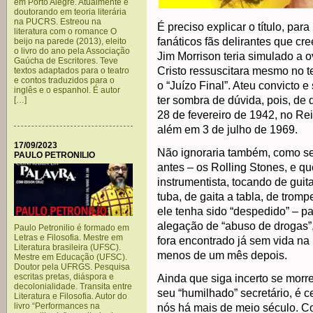
em Porto Alegre. Atualmente é
doutorando em teoria literária
na PUCRS. Estreou na
É preciso explicar o título, pa
literatura com o romance O
fanáticos fãs delirantes que c
beijo na parede (2013), eleito
o livro do ano pela Associação
Jim Morrison teria simulado a o
Gaúcha de Escritores. Teve
Cristo ressuscitara mesmo no te
textos adaptados para o teatro
e contos traduzidos para o
o “Juízo Final”. Ateu convicto 
inglês e o espanhol. É autor
ter sombra de dúvida, pois, de
[…]
28 de fevereiro de 1942, no Rei
além em 3 de julho de 1969.
17/09/2023
Não ignoraria também, como se
PAULO PETRONILIO
antes – os Rolling Stones, e qu
instrumentista, tocando de guita
tuba, de gaita a tabla, de tro
ele tenha sido “despedido” – p
alegação de “abuso de drogas”
Paulo Petronilio é formado em
Letras e Filosofia. Mestre em
fora encontrado já sem vida na
Literatura brasileira (UFSC).
menos de um mês depois.
Mestre em Educação (UFSC).
Doutor pela UFRGS. Pesquisa
escritas pretas, diáspora e
Ainda que siga incerto se morr
decolonialidade. Transita entre
seu “humilhado” secretário, é ce
Literatura e Filosofia. Autor do
livro “Performances na
nós há mais de meio século. C