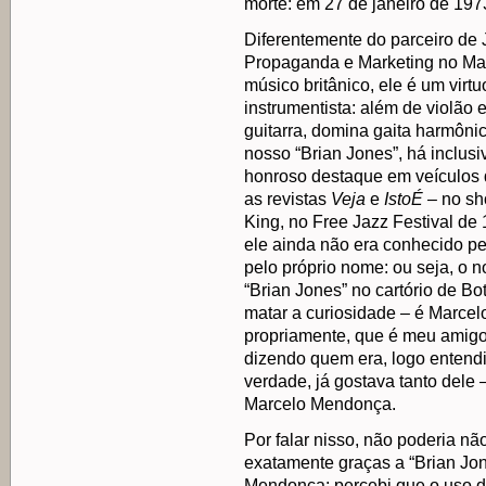
morte: em 27 de janeiro de 197
Diferentemente do parceiro de 
Propaganda e Marketing no Ma
músico britânico, ele é um virt
instrumentista: além de violão er
guitarra, domina gaita harmônic
nosso “Brian Jones”, há inclu
honroso destaque em veículos 
as revistas
Veja
e
IstoÉ
– no sh
King, no Free Jazz Festival de 
ele ainda não era conhecido p
pelo próprio nome: ou seja, o n
“Brian Jones” no cartório de B
matar a curiosidade – é Marce
propriamente, que é meu amigo
dizendo quem era, logo entendi
verdade, já gostava tanto dele –
Marcelo Mendonça.
Por falar nisso, não poderia nã
exatamente graças a “Brian Jon
Mendonça: percebi que o uso do