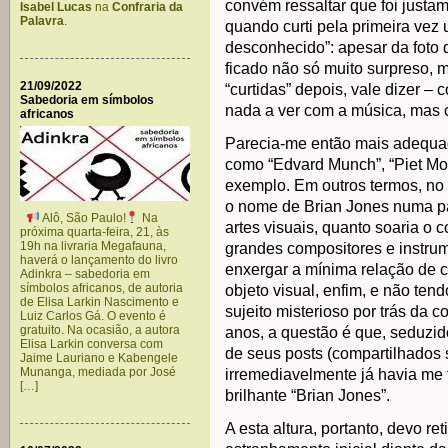
convém ressaltar que foi just
Isabel Lucas
na
Confraria da
Palavra
.
quando curti pela primeira vez u
desconhecido”: apesar da foto d
ficado não só muito surpreso, 
21/09/2022
“curtidas” depois, vale dizer –
Sabedoria em símbolos
nada a ver com a música, mas c
africanos
Parecia-me então mais adequa
como “Edvard Munch”, “Piet Mon
exemplo. Em outros termos, no 
o nome de Brian Jones numa p
Alô, São Paulo!
Na
artes visuais, quanto soaria o
próxima quarta-feira, 21, às
19h na livraria Megafauna,
grandes compositores e instru
haverá o lançamento do livro
enxergar a mínima relação de c
Adinkra – sabedoria em
símbolos africanos, de autoria
objeto visual, enfim, e não ten
de Elisa Larkin Nascimento e
sujeito misterioso por trás da 
Luiz Carlos Gá. O evento é
gratuito. Na ocasião, a autora
anos, a questão é que, seduzido
Elisa Larkin conversa com
de seus posts (compartilhados
Jaime Lauriano e Kabengele
Munanga, mediada por José
irremediavelmente já havia me 
[…]
brilhante “Brian Jones”.
A esta altura, portanto, devo re