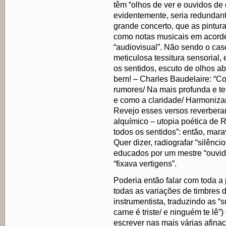
têm “olhos de ver e ouvidos de o
evidentemente, seria redundante
grande concerto, que as pintura
como notas musicais em acordes
“audiovisual”. Não sendo o caso
meticulosa tessitura sensorial,
os sentidos, escuto de olhos abe
bem! – Charles Baudelaire: “
rumores/ Na mais profunda e te
e como a claridade/ Harmonizam
Revejo esses versos reverbera
alquímico – utopia poética de R
todos os sentidos”: então, mara
Quer dizer, radiografar “silênci
educados por um mestre “ouvide
“fixava vertigens”.
Poderia então falar com toda a
todas as variações de timbres 
instrumentista, traduzindo as “
carne é triste/ e ninguém te lê”
escrever nas mais várias afina