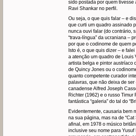
sido postada por quem tivesse a
Ravi Shankar no perfil.
Ou seja, o que quis falar – e di
que curti um quadro assinado po
nunca ouvi falar (do contrári
“trava-língua” da ucraniana – p
por que o codinome de quem pos
Isto é, o que quis dizer – e fal
a atenção um quadro de Louis V
artista belga e pintor austríac
de Quincy Jones ou o codinome “
quanto competente curador inte
palavras, que não deixa de ser 
canadense Alfred Joseph Casso
Richter (1962) e o russo Timur
fantástica “galeria” do tal do “B
Evidentemente, causaria bem m
na sua página, mas na de “Cat S
afinal, em 1978 o músico britâ
inclusive seu nome para Yusuf 