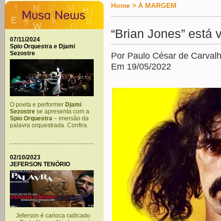
Home
>
À MARGEM
“Brian Jones” está 
07/11/2024
Spio Orquestra e Djami
Sezostre
Por Paulo César de Carval
Em 19/05/2022
O poeta e performer
Djami
Sezostre
se apresenta com a
Spio Orquestra
– imersão da
palavra orquestrada. Confira.
02/10/2023
JEFERSON TENÓRIO
Jeferson é carioca radicado