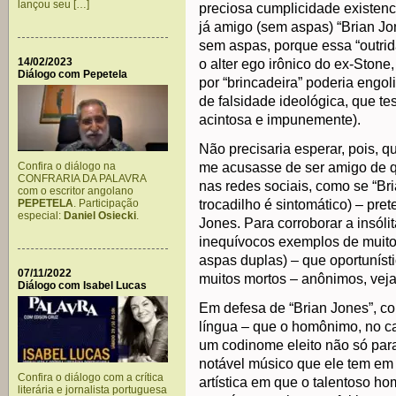
lançou seu […]
preciosa cumplicidade existenci
já amigo (sem aspas) “Brian Jo
sem aspas, porque essa “outri
14/02/2023
o alter ego irônico do ex-Stone
Diálogo com Pepetela
por “brincadeira” poderia engo
de falsidade ideológica, que t
acintosa e impunemente).
Não precisaria esperar, pois, 
Confira o diálogo na
me acusasse de ser amigo de q
CONFRARIA DA PALAVRA
nas redes sociais, como se “Bri
com o escritor angolano
PEPETELA
. Participação
trocadilho é sintomático) – pr
especial:
Daniel Osiecki
.
Jones. Para corroborar a insólit
inequívocos exemplos de muitos
aspas duplas) – que oportunís
07/11/2022
muitos mortos – anônimos, veja
Diálogo com Isabel Lucas
Em defesa de “Brian Jones”, co
língua – que o homônimo, no ca
um codinome eleito não só pa
notável músico que ele tem e
Confira o diálogo com a crítica
artística em que o talentoso h
literária e jornalista portuguesa