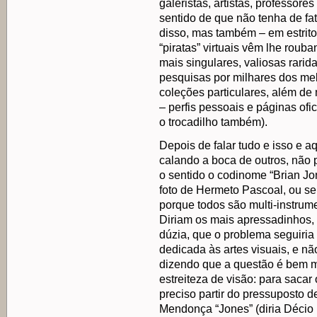
galeristas, artistas, professores
sentido de que não tenha de fat
disso, mas também – em estrito 
“piratas” virtuais vêm lhe rou
mais singulares, valiosas rari
pesquisas por milhares dos melh
coleções particulares, além de
– perfis pessoais e páginas ofic
o trocadilho também).
Depois de falar tudo e isso e a
calando a boca de outros, não p
o sentido o codinome “Brian Jon
foto de Hermeto Pascoal, ou se
porque todos são multi-instru
Diriam os mais apressadinhos, a
dúzia, que o problema seguiri
dedicada às artes visuais, e nã
dizendo que a questão é bem ma
estreiteza de visão: para sacar
preciso partir do pressuposto d
Mendonça “Jones” (diria Décio 