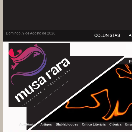
Domingo, 9 de Agosto de 2026
Acadêmico
Artigos
Blablablogues
Crítica Literária
Crônica
Ens