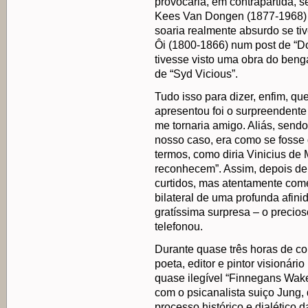
provocaria, em contrapartida, 
Kees Van Dongen (1877-1968) po
soaria realmente absurdo se tiv
Ôi (1800-1866) num post de “
tivesse visto uma obra do beng
de “Syd Vicious”.
Tudo isso para dizer, enfim, q
apresentou foi o surpreendente
me tornaria amigo. Aliás, send
nosso caso, era como se fosse 
termos, como diria Vinicius de
reconhecem”. Assim, depois de
curtidos, mas atentamente com
bilateral de uma profunda afinid
gratíssima surpresa – o precioso
telefonou.
Durante quase três horas de co
poeta, editor e pintor visionári
quase ilegível “Finnegans Wake
com o psicanalista suiço Jung,
processo histórico e dialético 