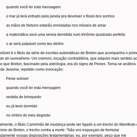
quando você ler esta mensagem
o mar já terá entrado pela janela pra devolver o fóssil dos sonhos
as mãos de Netuno estarão enredadas nos mísseis de amar
a matemática será uma sereia derretida num trinômio quadrado perfeito
o ar será palpável como teu delírio
olúvel
é o título da série de escritas automáticas de Breton que acompanha o prim
to do surrealismo
. Um oximoro, locução contraditória, que adquire mais sentido a
e que Breton, fascinado pela astrologia, era do signo de Peixes. Torna-se anáfora
de Jeanine, repetido como invocação:
Peixe solúvel
quando você ler esta mensagem
vestida de brinquedo
eu já terei dormido
no ombro do meu degredo
almente, o título
Caminhão de mudança
pode ser ligado a um trecho do
Manifesto
lismo
de Breton, o trecho contra a morte: “Não vos esqueçais de formular
damente vossas disposições testamentárias: eu, por exemplo, peço que me