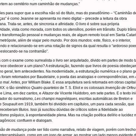
ortem ao cemitério num caminhão de mudanças.”
ões para supor que a escolha não só do título, mas do pseudônimo – “Caminhão d
s” é como Jeanine se apresenta no meio digital – precede a leitura da obra
ana. Trata-se, antes, de sincronia e afinidade. O livro é sobre sua própria
vidade, vista como morada, com todos os utensílios, porém em trânsito. Duplo trânsi
de transformação pessoal e mudanças reais, de algum remoto local em Santa Catar
metrópole, além de viajar pelo mundo. Por dois mundos: este, físico, e o interior,
indo e relacionando-se em uma rotação de signos da qual resulta o “ardoroso po
eslocando-se na contramão”.
a com o exame como surrealista o livro ser arquitetado, divido em partes de modo t
rece obedecer a um plano? A estruturação, fazendo que livros de poesia obedeça
o geral, tem antecedentes. Na modernidade, a estruturação numérica e o plano g
a foram retomados por Baudelaire, o poeta das analogias e correspondências, em
do mal
. Antes, por William Blake. E essa arquitetura será retomada em obras capita
XX: o tão simétrico
Quatro quartetos
de T. S. Eliot e os colossais
Invenção de Orfeu
de Lima, em dez cantos, e
Altazor
de Vicente Huidobro, em sete partes. E o texto ini
iador do surrealismo,
Les champs magnétiques
, escritas automáticas de Breton e
e Soupault em 1919, também foi dividido em capítulos, um para cada sessão, que
receberam títulos. Isso já suscitou dúvidas de críticos sobre a fidelidade ao
ismo psíquico, à espontaneidade plena. Mas na criação poética delírio e lucidez 
tagônicos: confluem e dialogam.
hão de mudança
pode ser lido como narrativa, relato de viagem, porém com trecho
 intercambiáveis, como em um jogo de armar, ao mostrar um lado menos evidente 