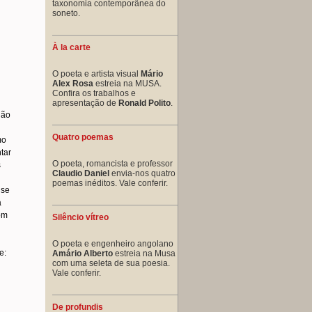
taxonomia contemporânea do
soneto.
À la carte
O poeta e artista visual
Mário
Alex Rosa
estreia na MUSA.
Confira os trabalhos e
apresentação de
Ronald Polito
.
Não
Quatro poemas
mo
ntar
O poeta, romancista e professor
s
Claudio Daniel
envia-nos quatro
poemas inéditos. Vale conferir.
 se
a
om
Silêncio vítreo
O poeta e engenheiro angolano
e:
Amário Alberto
estreia na Musa
com uma seleta de sua poesia.
Vale conferir.
De profundis