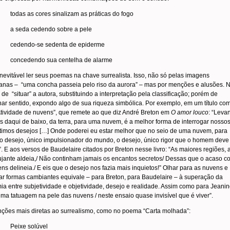
todas as cores sinalizam as práticas do fogo
a seda cedendo sobre a pele
cedendo-se sedenta de epiderme
concedendo sua centelha de alarme
nevitável ler seus poemas na chave surrealista. Isso, não só pelas imagens
ianas – “uma concha passeia pelo riso da aurora” – mas por menções e alusões. 
a de “situar” a autora, substituindo a interpretação pela classificação; porém de
ar sentido, expondo algo de sua riqueza simbólica. Por exemplo, em um título co
Atividade de nuvens”, que remete ao que diz André Breton em
O amor louco
: “Leva
s daqui de baixo, da terra, para uma nuvem, é a melhor forma de interrogar nosso
timos desejo
s
[…] Onde poderei eu estar melhor que no seio de uma nuvem, para
o desejo, único impulsionador do mundo, o desejo, único rigor que o homem deve
. E aos versos de Baudelaire citados por Breton nesse livro: “As maiores regiões, 
ujante aldeia,/ Não continham jamais os encantos secretos/ Dessas que o acaso c
ns delineia./ E eis que o desejo nos fazia mais inquietos!” Olhar para as nuvens e
r formas cambiantes equivale – para Breton, para Baudelaire – à superação da
ia entre subjetividade e objetividade, desejo e realidade. Assim como para Jeanin
uma tatuagem na pele das nuvens / neste ensaio quase invisível que é viver”.
ções mais diretas ao surrealismo, como no poema “Carta molhada”:
Peixe solúvel