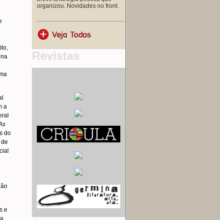
organizou. Novidades no front.
e
to,
Revistas
ina
ema
al
m a
eral
As
is do
de
cial
não
s e
da