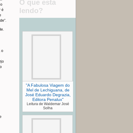
O que esta
do
lendo?
r é
e
de”.
de.
 o
rjo
do
"A Fabulosa Viagem do
Mel de Lechiguana, de
José Eduardo Degrazia,
Editora Penalux"
Leitura de Waldemar José
Solha
e