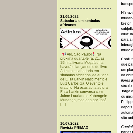
transp
Há raz
21/09/2022
mudança
Sabedoria em símbolos
bretoni
africanos
subjeti
diria: 
para a 
interag
mudo d
Alô, São Paulo!
Na
próxima quarta-feira, 21, às
Conflit
19h na livraria Megafauna,
que pa
haverá o lançamento do livro
um plan
Adinkra – sabedoria em
símbolos africanos, de autoria
da obr
de Elisa Larkin Nascimento e
flores 
Luiz Carlos Gá. O evento é
século 
gratuito. Na ocasião, a autora
Jorge 
Elisa Larkin conversa com
Jaime Lauriano e Kabengele
ou inic
Munanga, mediada por José
Philipp
[…]
depois 
automat
são an
10/07/2022
Camin
Revista PRIMAX
partes