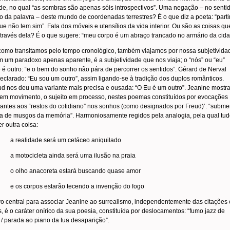
de, no qual “as sombras são apenas sóis introspectivos”. Uma negação – no senti
co da palavra – deste mundo de coordenadas terrestres? É o que diz a poeta: “parti
ue não tem sim”. Fala dos móveis e utensílios da vida interior. Ou são as coisas qu
través dela? É o que sugere: “meu corpo é um abraço trancado no armário da cida
como transitamos pelo tempo cronológico, também viajamos por nossa subjetivida
 um paradoxo apenas aparente, é a subjetividade que nos viaja; o “nós” ou “eu”
é outro: “e o trem do sonho não pára de percorrer os sentidos”. Gérard de Nerval
eclarado: “Eu sou um outro”, assim ligando-se à tradição dos duplos românticos.
d nos deu uma variante mais precisa e ousada: “O Eu é um outro”. Jeanine mostra
 em movimento, o sujeito em processo, nestes poemas constituídos por evocações
ntes aos “restos do cotidiano” nos sonhos (como designados por Freud)’: “subme
xa de musgos da memória”. Harmoniosamente regidos pela analogia, pela qual tu
r outra coisa:
a realidade será um cetáceo aniquilado
a motocicleta ainda será uma ilusão na praia
o olho anacoreta estará buscando quase amor
e os corpos estarão tecendo a invenção do fogo
o central para associar Jeanine ao surrealismo, independentemente das citações 
, é o caráter onírico da sua poesia, constituída por deslocamentos: “fumo jazz de
 / parada ao piano da tua desaparição”.