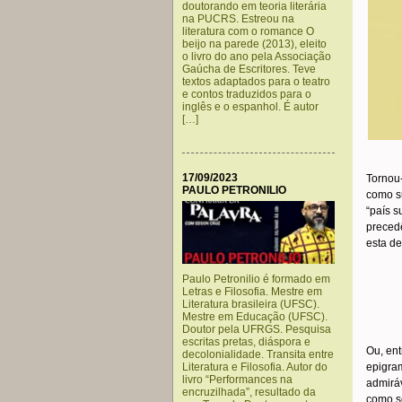
doutorando em teoria literária
na PUCRS. Estreou na
literatura com o romance O
beijo na parede (2013), eleito
o livro do ano pela Associação
Gaúcha de Escritores. Teve
textos adaptados para o teatro
e contos traduzidos para o
inglês e o espanhol. É autor
[…]
.
17/09/2023
Tornou-
PAULO PETRONILIO
como su
“país s
precedê
esta d
Paulo Petronilio é formado em
Letras e Filosofia. Mestre em
Literatura brasileira (UFSC).
Mestre em Educação (UFSC).
Doutor pela UFRGS. Pesquisa
escritas pretas, diáspora e
Ou, ent
decolonialidade. Transita entre
Literatura e Filosofia. Autor do
epigra
livro “Performances na
admiráv
encruzilhada”, resultado da
como s