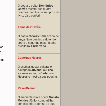
O poeta e editor
Demétrios
Galvão
mostra-nos quatro
poemas inéditos de seu próximo
livro. Vale conferir.
Xamã de Braxília
O poeta
Nicolas Behr
acaba de
lançar livro poético e dolorido
sobre o segundo maior bioma
brasileiro:
EnCerrado
.
cas
de
Cadernos Negros
como
O escritor, gestor cultural e
advogado
Juvenal C. Filho
escreve sobre os
Cadernos
Negros
e mostra seus poemas.
ReverBerrar
O ambientalista e poeta
Nonato
Mendes Júnior
compartilha
o
conosco três poemas de sua