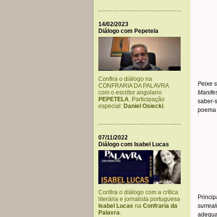
14/02/2023
Diálogo com Pepetela
Confira o diálogo na
Peixe s
CONFRARIA DA PALAVRA
com o escritor angolano
Manifes
PEPETELA
. Participação
saber-s
especial:
Daniel Osiecki
.
poema 
07/11/2022
Diálogo com Isabel Lucas
Confira o diálogo com a crítica
Princip
literária e jornalista portuguesa
Isabel Lucas
na
Confraria da
surrea
Palavra
.
adequa