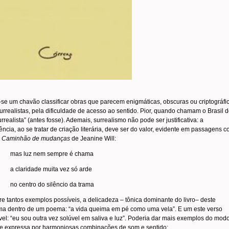
se um chavão classificar obras que parecem enigmáticas, obscuras ou criptográfi
rrealistas, pela dificuldade de acesso ao sentido. Pior, quando chamam o Brasil 
urrealista” (antes fosse). Ademais, surrealismo não pode ser justificativa: a
ncia, ao se tratar de criação literária, deve ser do valor, evidente em passagens 
e
Caminhão de mudanças
de Jeanine Will:
mas luz nem sempre é chama
a claridade muita vez só arde
no centro do silêncio da trama
re tantos exemplos possíveis, a delicadeza – tônica dominante do livro– deste
ma dentro de um poema: “a vida queima em pé como uma vela”. E um este verso
el: “eu sou outra vez solúvel em saliva e luz”. Poderia dar mais exemplos do mod
e expressa por harmoniosas combinações de som e sentido: