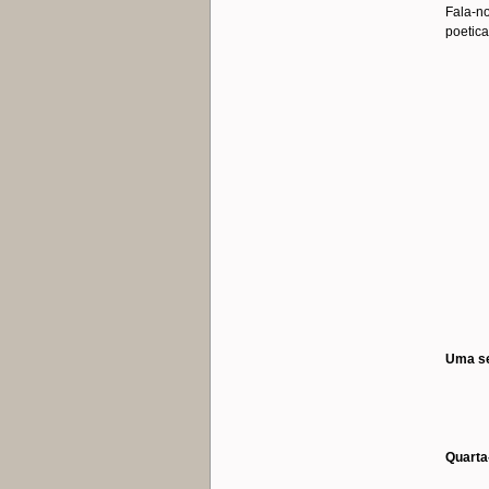
Fala-n
poetica
Uma se
Quarta-