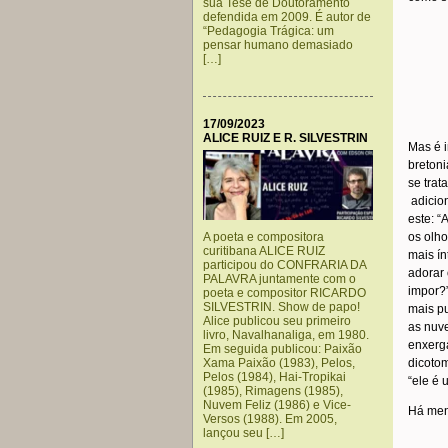
sua Tese de Doutoramento
defendida em 2009. É autor de
“Pedagogia Trágica: um
pensar humano demasiado
[…]
17/09/2023
ALICE RUIZ E R. SILVESTRIN
Mas é i
breton
se trat
adicion
este: “
A poeta e compositora
os olho
curitibana ALICE RUIZ
mais ín
participou do CONFRARIA DA
adorar 
PALAVRA juntamente com o
impor?”
poeta e compositor RICARDO
SILVESTRIN. Show de papo!
mais p
Alice publicou seu primeiro
as nuve
livro, Navalhanaliga, em 1980.
enxerga
Em seguida publicou: Paixão
Xama Paixão (1983), Pelos,
dicotom
Pelos (1984), Hai-Tropikai
“ele é 
(1985), Rimagens (1985),
Nuvem Feliz (1986) e Vice-
Há men
Versos (1988). Em 2005,
lançou seu […]