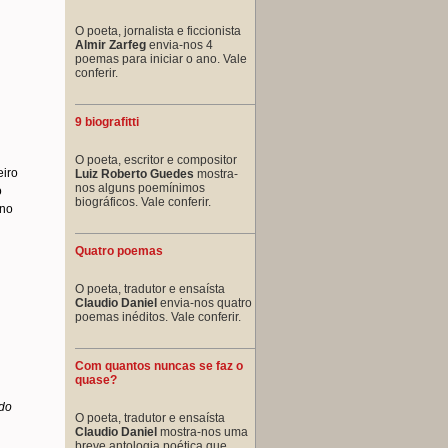
O poeta, jornalista e ficcionista
Almir Zarfeg
envia-nos 4
poemas para iniciar o ano. Vale
conferir.
9 biografitti
O poeta, escritor e compositor
eiro
Luiz Roberto Guedes
mostra-
nos alguns poemínimos
o
biográficos. Vale conferir.
 no
Quatro poemas
O poeta, tradutor e ensaísta
Claudio Daniel
envia-nos quatro
poemas inéditos. Vale conferir.
Com quantos nuncas se faz o
quase?
 do
O poeta, tradutor e ensaísta
Claudio Daniel
mostra-nos uma
breve antologia poética que