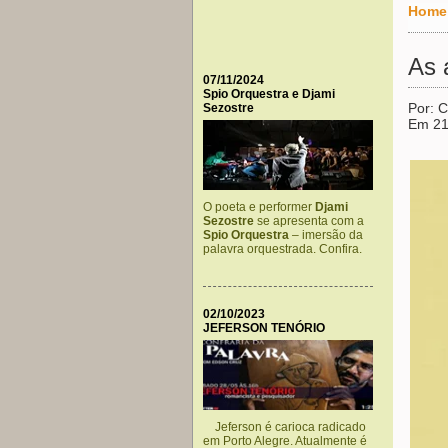
Home
As 
07/11/2024
Spio Orquestra e Djami
Por: C
Sezostre
Em 21
O poeta e performer
Djami
Sezostre
se apresenta com a
Spio Orquestra
– imersão da
palavra orquestrada. Confira.
02/10/2023
JEFERSON TENÓRIO
Jeferson é carioca radicado
em Porto Alegre. Atualmente é