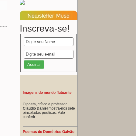
Inscreva-se!
Imagens do mundo flutuante
O poeta, crítico e professor
Claudio Daniel
mostra-nos sete
pinceladas poéticas. Vale
conferir.
Poemas de Demétrios Galvão