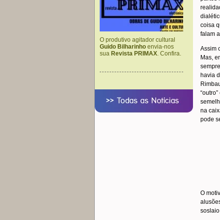
realida
dialéti
coisa q
falam a
O produtivo agitador cultural
Guido Bilharinho
envia-nos
Assim 
sua
Revista PRIMAX
. Confira.
Mas, em
sempre 
havia d
Rimbau
“outro”
semelha
na cai
pode se
O motiv
alusões
soslaio