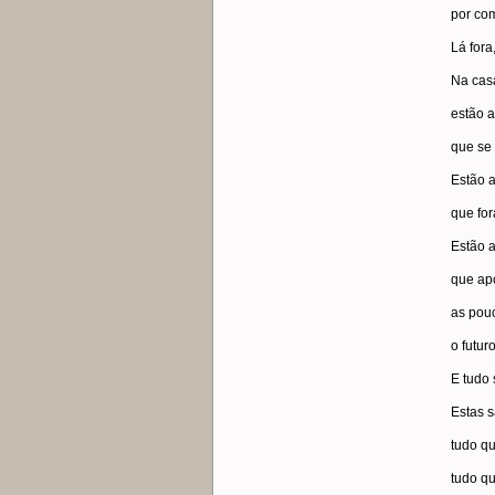
por co
Lá fora
Na cas
estão 
que se
Estão 
que for
Estão 
que ap
as pou
o futur
E tudo
Estas 
tudo qu
tudo qu