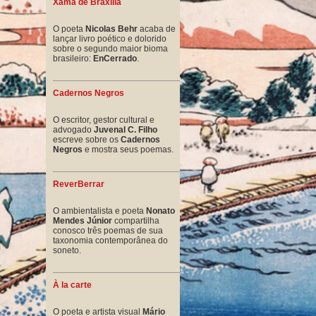
Xamã de Braxília
O poeta
Nicolas Behr
acaba de
lançar livro poético e dolorido
sobre o segundo maior bioma
brasileiro:
EnCerrado
.
Cadernos Negros
O escritor, gestor cultural e
advogado
Juvenal C. Filho
escreve sobre os
Cadernos
Negros
e mostra seus poemas.
ReverBerrar
O ambientalista e poeta
Nonato
Mendes Júnior
compartilha
conosco três poemas de sua
taxonomia contemporânea do
soneto.
À la carte
O poeta e artista visual
Mário