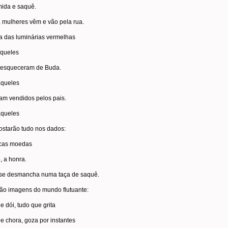
mida e saquê.
, mulheres vêm e vão pela rua.
a das luminárias vermelhas
aqueles
 esqueceram de Buda.
aqueles
am vendidos pelos pais.
aqueles
ostarão tudo nos dados:
cas moedas
o, a honra.
 se desmancha numa taça de saquê.
são imagens do mundo flutuante:
e dói, tudo que grita
e chora, goza por instantes