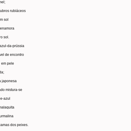
mel;
rubros rubiáceos
m sol
 enamora
ro sol.
azul-da-prússia
vel de encontro
e em pele
da;
a japonesa
ado mistura-se
de-azul
malaquita
turmalina
camas dos peixes.