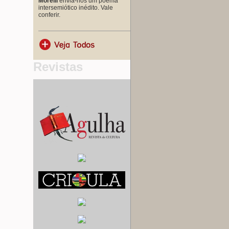
Morelli
envia-nos um poema
intersemiótico inédito. Vale
conferir.
Revistas