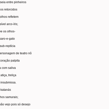
seia entre pinheiros
os retorcidos
olhos refletem
ível arco-íris;
ve os olhos-
saro-e-gato
 sub-reptícia
ersonagem de teatro nô
coração palpita
a com saliva
atiça, treliça
, insubmissa.
 katanás
lhos samurais;
não vejo pois só desejo