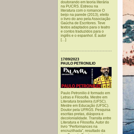
doutorando em teoria literária
na PUCRS. Estreou na
literatura com o romance O
beijo na parede (2013), eleito
o livro do ano pela Associação
Gaúcha de Escritores. Teve
textos adaptados para o teatro
e contos traduzidos para o
inglês e o espanhol. É autor
[…]
17/09/2023
PAULO PETRONILIO
Paulo Petronilio é formado em
Letras e Filosofia. Mestre em
Literatura brasileira (UFSC).
Mestre em Educação (UFSC).
Doutor pela UFRGS. Pesquisa
escritas pretas, diáspora e
decolonialidade. Transita entre
Literatura e Filosofia. Autor do
livro “Performances na
encruzilhada”, resultado da