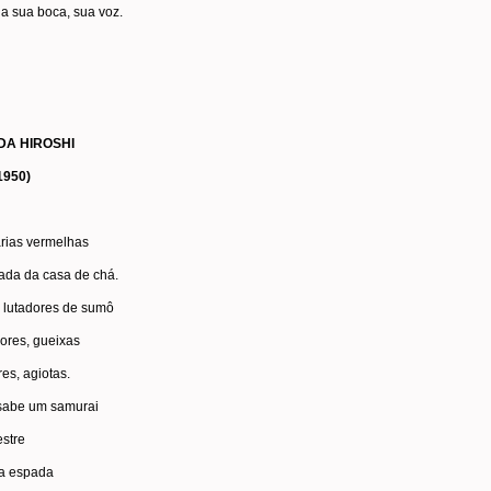
 a sua boca, sua voz.
DA HIROSHI
1950)
rias vermelhas
ada da casa de chá.
, lutadores de sumô
ores, gueixas
es, agiotas.
abe um samurai
stre
 a espada