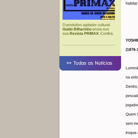
habitar
O produtivo agitador cultural
Guido Bilharinho
envia-nos
sua
Revista PRIMAX
. Confira.
YOSHI
(1876-
Luminá
na entr
Dentro
pescad
jogador
Quem s
sem me
troque