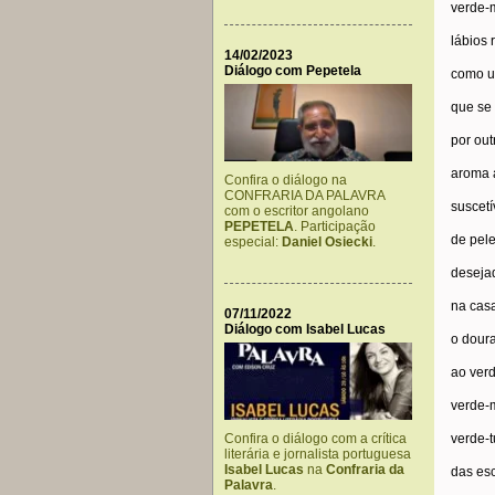
verde-
lábios 
14/02/2023
Diálogo com Pepetela
como u
que se
por out
aroma 
Confira o diálogo na
CONFRARIA DA PALAVRA
suscetí
com o escritor angolano
PEPETELA
. Participação
de pel
especial:
Daniel Osiecki
.
deseja
na cas
07/11/2022
Diálogo com Isabel Lucas
o dour
ao ver
verde-
Confira o diálogo com a crítica
verde-
literária e jornalista portuguesa
Isabel Lucas
na
Confraria da
das es
Palavra
.