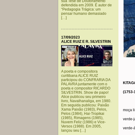
sua Tese de Doutoramento
defendida em 2009. É autor de
“Pedagogia Trágica: um
pensar humano demasiado
[…]
17/09/2023
ALICE RUIZ E R. SILVESTRIN
A poeta e compositora
curitibana ALICE RUIZ
participou do CONFRARIA DA
KITAG
PALAVRA juntamente com o
poeta e compositor RICARDO
(1753-
SILVESTRIN. Show de papo!
Alice publicou seu primeiro
livro, Navalhanaliga, em 1980.
Em seguida publicou: Paixão
Xama Paixão (1983), Pelos,
moça l
Pelos (1984), Hai-Tropikai
(1985), Rimagens (1985),
verde-
Nuvem Feliz (1986) e Vice-
Versos (1988). Em 2005,
verde-
lançou seu […]