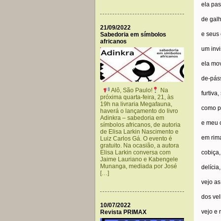
ela pas
de galh
21/09/2022
e seus 
Sabedoria em símbolos
africanos
um invis
ela mo
de-pás
Alô, São Paulo!
Na
furtiva,
próxima quarta-feira, 21, às
19h na livraria Megafauna,
como p
haverá o lançamento do livro
Adinkra – sabedoria em
e meu 
símbolos africanos, de autoria
de Elisa Larkin Nascimento e
em rim
Luiz Carlos Gá. O evento é
gratuito. Na ocasião, a autora
Elisa Larkin conversa com
cobiça, 
Jaime Lauriano e Kabengele
Munanga, mediada por José
delícia
[…]
vejo as
dos ve
10/07/2022
vejo e 
Revista PRIMAX