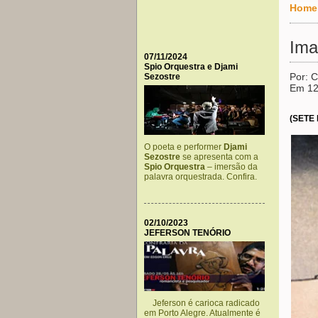
Home
Ima
07/11/2024
Spio Orquestra e Djami
Por: C
Sezostre
Em 12
(SETE
O poeta e performer
Djami
Sezostre
se apresenta com a
Spio Orquestra
– imersão da
palavra orquestrada. Confira.
02/10/2023
JEFERSON TENÓRIO
Jeferson é carioca radicado
em Porto Alegre. Atualmente é