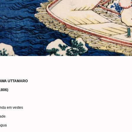
AWA UTTAMARO
1806)
inda em vestes
jade
água