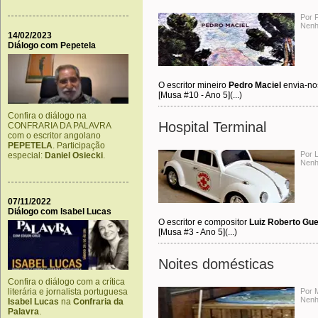
Por 
Nenh
14/02/2023
Diálogo com Pepetela
O escritor mineiro
Pedro Maciel
envia-nos
[Musa #10 - Ano 5](...)
Confira o diálogo na
Hospital Terminal
CONFRARIA DA PALAVRA
com o escritor angolano
PEPETELA
. Participação
Por 
especial:
Daniel Osiecki
.
Nenh
07/11/2022
Diálogo com Isabel Lucas
O escritor e compositor
Luiz Roberto Gu
[Musa #3 - Ano 5](...)
Noites domésticas
Confira o diálogo com a crítica
literária e jornalista portuguesa
Por M
Nenh
Isabel Lucas
na
Confraria da
Palavra
.