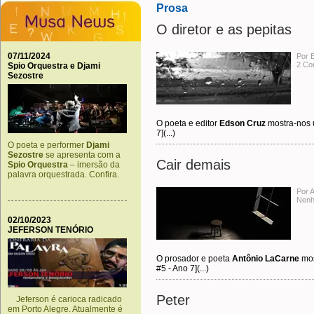
Prosa
O diretor e as pepitas
07/11/2024
Por 
2 Co
Spio Orquestra e Djami
Sezostre
O poeta e editor
Edson Cruz
mostra-nos u
7](...)
O poeta e performer
Djami
Sezostre
se apresenta com a
Cair demais
Spio Orquestra
– imersão da
palavra orquestrada. Confira.
Por 
Nenh
02/10/2023
JEFERSON TENÓRIO
O prosador e poeta
Antônio LaCarne
mos
#5 - Ano 7](...)
Peter
Jeferson é carioca radicado
em Porto Alegre. Atualmente é