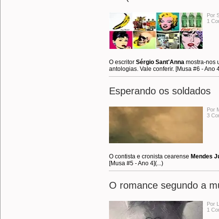
Por 
1 Co
O escritor
Sérgio Sant'Anna
mostra-nos u
antologias. Vale conferir. [Musa #6 - Ano 4]
Esperando os soldados
Por 
3 Co
O contista e cronista cearense
Mendes J
[Musa #5 - Ano 4](...)
O romance segundo a mul
Por 
1 Co