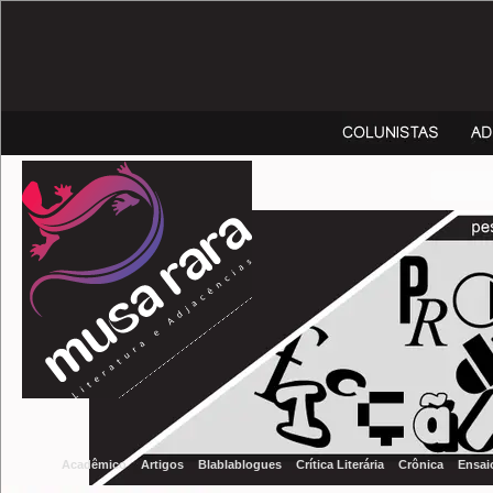
Acadêmico
Artigos
Blablablogues
Crítica Literária
Crônica
Ensai