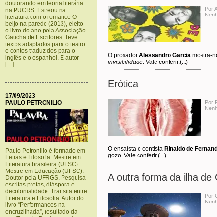
doutorando em teoria literária
Por 
na PUCRS. Estreou na
Nenh
literatura com o romance O
beijo na parede (2013), eleito
o livro do ano pela Associação
Gaúcha de Escritores. Teve
textos adaptados para o teatro
e contos traduzidos para o
O prosador
Alessandro Garcia
mostra-no
inglês e o espanhol. É autor
invisibilidade
. Vale conferir.(...)
[…]
Erótica
17/09/2023
PAULO PETRONILIO
Por 
Nenh
O ensaísta e contista
Rinaldo de Fernan
Paulo Petronilio é formado em
gozo. Vale conferir.(...)
Letras e Filosofia. Mestre em
Literatura brasileira (UFSC).
Mestre em Educação (UFSC).
A outra forma da ilha de
Doutor pela UFRGS. Pesquisa
escritas pretas, diáspora e
decolonialidade. Transita entre
Por C
Literatura e Filosofia. Autor do
Nenh
livro “Performances na
encruzilhada”, resultado da