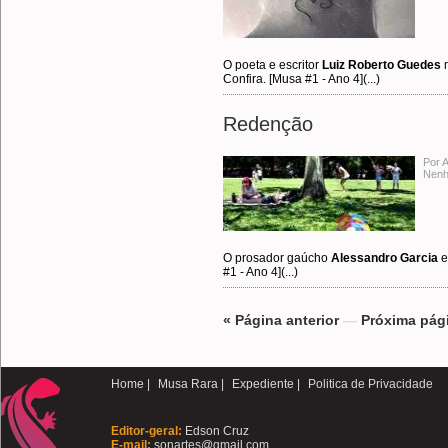
O poeta e escritor
Luiz Roberto Guedes
m
Confira. [Musa #1 - Ano 4](...)
Redenção
Por 
Nenh
O prosador gaúcho
Alessandro Garcia
e
#1 - Ano 4](...)
« Página anterior
—
Próxima pág
Home |
Musa Rara |
Expediente |
Politica de Privacidade
Editor-geral:
Edson Cruz
E-mail:
sonartes@gmail.com