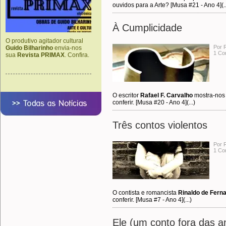
ouvidos para a Arte? [Musa #21 - Ano 4](..
À Cumplicidade
O produtivo agitador cultural
Por R
Guido Bilharinho
envia-nos
1 Co
sua
Revista PRIMAX
. Confira.
O escritor
Rafael F. Carvalho
mostra-nos 
conferir. [Musa #20 - Ano 4](...)
Três contos violentos
Por 
1 Co
O contista e romancista
Rinaldo de Fern
conferir. [Musa #7 - Ano 4](...)
Ele (um conto fora das an