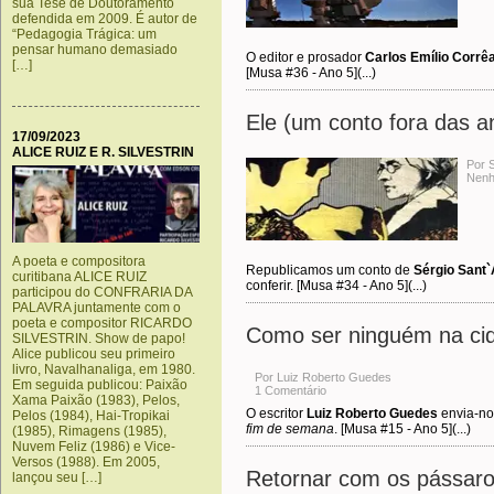
sua Tese de Doutoramento
defendida em 2009. É autor de
“Pedagogia Trágica: um
pensar humano demasiado
O editor e prosador
Carlos Emílio Corrê
[…]
[Musa #36 - Ano 5](...)
Ele (um conto fora das an
17/09/2023
ALICE RUIZ E R. SILVESTRIN
Por 
Nenh
A poeta e compositora
Republicamos um conto de
Sérgio Sant
curitibana ALICE RUIZ
conferir. [Musa #34 - Ano 5](...)
participou do CONFRARIA DA
PALAVRA juntamente com o
poeta e compositor RICARDO
Como ser ninguém na ci
SILVESTRIN. Show de papo!
Alice publicou seu primeiro
livro, Navalhanaliga, em 1980.
Por Luiz Roberto Guedes
Em seguida publicou: Paixão
1 Comentário
Xama Paixão (1983), Pelos,
O escritor
Luiz Roberto Guedes
envia-no
Pelos (1984), Hai-Tropikai
fim de semana
. [Musa #15 - Ano 5](...)
(1985), Rimagens (1985),
Nuvem Feliz (1986) e Vice-
Versos (1988). Em 2005,
Retornar com os pássar
lançou seu […]