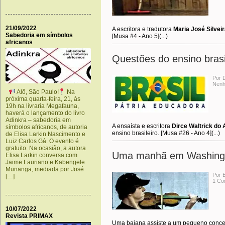
21/09/2022
A escritora e tradutora
Maria José Silvei
Sabedoria em símbolos
[Musa #4 - Ano 5](...)
africanos
Questões do ensino brasi
Por 
Nenh
Alô, São Paulo!
Na
próxima quarta-feira, 21, às
19h na livraria Megafauna,
haverá o lançamento do livro
Adinkra – sabedoria em
A ensaísta e escritora
Dirce Waltrick do
símbolos africanos, de autoria
ensino brasileiro. [Musa #26 - Ano 4](...)
de Elisa Larkin Nascimento e
Luiz Carlos Gá. O evento é
gratuito. Na ocasião, a autora
Uma manhã em Washingt
Elisa Larkin conversa com
Jaime Lauriano e Kabengele
Munanga, mediada por José
Por 
[…]
1 Co
10/07/2022
Revista PRIMAX
Uma baiana assiste a um pequeno concer