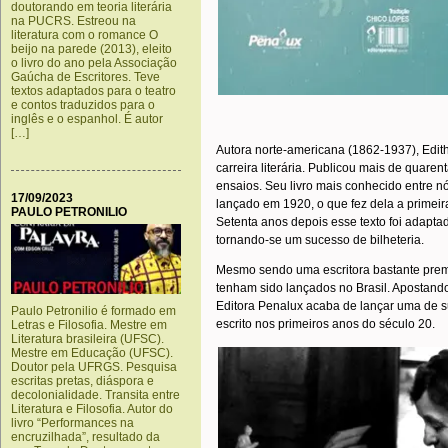
doutorando em teoria literária
na PUCRS. Estreou na
literatura com o romance O
beijo na parede (2013), eleito
o livro do ano pela Associação
Gaúcha de Escritores. Teve
textos adaptados para o teatro
e contos traduzidos para o
inglês e o espanhol. É autor
[…]
Autora norte-americana (1862-1937), Edith
carreira literária. Publicou mais de quaren
ensaios. Seu livro mais conhecido entre n
17/09/2023
lançado em 1920, o que fez dela a primei
PAULO PETRONILIO
Setenta anos depois esse texto foi adapta
tornando-se um sucesso de bilheteria.
Mesmo sendo uma escritora bastante premia
tenham sido lançados no Brasil. Apostando
Editora Penalux acaba de lançar uma de s
Paulo Petronilio é formado em
escrito nos primeiros anos do século 20.
Letras e Filosofia. Mestre em
Literatura brasileira (UFSC).
Mestre em Educação (UFSC).
Doutor pela UFRGS. Pesquisa
escritas pretas, diáspora e
decolonialidade. Transita entre
Literatura e Filosofia. Autor do
livro “Performances na
encruzilhada”, resultado da