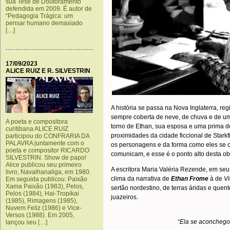
sua Tese de Doutoramento
defendida em 2009. É autor de
“Pedagogia Trágica: um
pensar humano demasiado
[…]
17/09/2023
ALICE RUIZ E R. SILVESTRIN
A história se passa na Nova Inglaterra, reg
sempre coberta de neve, de chuva e de uma
A poeta e compositora
torno de Ethan, sua esposa e uma prima de
curitibana ALICE RUIZ
proximidades da cidade ficcional de Starkf
participou do CONFRARIA DA
PALAVRA juntamente com o
os personagens e da forma como eles se
poeta e compositor RICARDO
comunicam, e esse é o ponto alto desta ob
SILVESTRIN. Show de papo!
Alice publicou seu primeiro
A escritora Maria Valéria Rezende, em seu
livro, Navalhanaliga, em 1980.
clima da narrativa de
Ethan Frome
à de
V
Em seguida publicou: Paixão
Xama Paixão (1983), Pelos,
sertão nordestino, de terras áridas e que
Pelos (1984), Hai-Tropikai
juazeiros.
(1985), Rimagens (1985),
Nuvem Feliz (1986) e Vice-
Versos (1988). Em 2005,
“Ela se aconchego
lançou seu […]