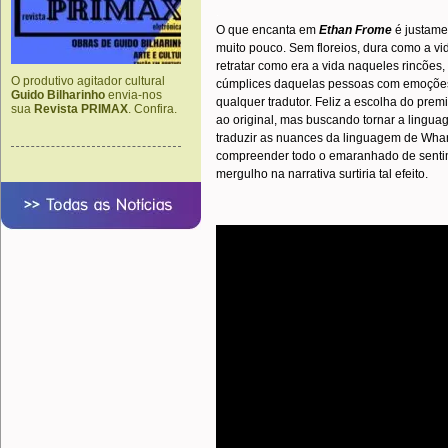
.
O que encanta em
Ethan Frome
é justame
muito pouco. Sem floreios, dura como a v
retratar como era a vida naqueles rincões
O produtivo agitador cultural
cúmplices daquelas pessoas com emoções 
Guido Bilharinho
envia-nos
qualquer tradutor. Feliz a escolha do prem
sua
Revista PRIMAX
. Confira.
ao original, mas buscando tornar a linguag
traduzir as nuances da linguagem de Wharto
compreender todo o emaranhado de senti
mergulho na narrativa surtiria tal efeito.