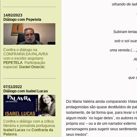
olhando de lad
14/02/2023
Diálogo com Pepetela
Subiram lenta
sob o sol sua
Confira o diálogo na
uma vereda (….)
CONFRARIA DA PALAVRA
com o escritor angolano
A
PEPETELA
. Participação
especial:
Daniel Osiecki
.
que 
07/11/2022
Diálogo com Isabel Lucas
.
Diz Maria Valéria ainda comparando
Vida
protagonistas são quase destituídos de pa
isolamento, de tal forma que, para levar o 
algum modo ´no lugar deles`, os autores 
Confira o diálogo com a crítica
própria voz – ou a de um narrador extern
literária e jornalista portuguesa
personagens para sugerir seus sentimentos
Isabel Lucas
na
Confraria da
Palavra
.
seus medos”.