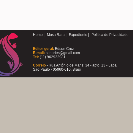
Home |
Musa Rara |
Expediente |
Politica de Privacidade
Editor-geral:
Edson Cruz
E-mail:
sonartes@gmail.com
Tel:
(11) 962922981
Correio
- Rua Antônio de Mariz, 34 - apto. 13 - Lapa
São Paulo - 05060-010, Brasil