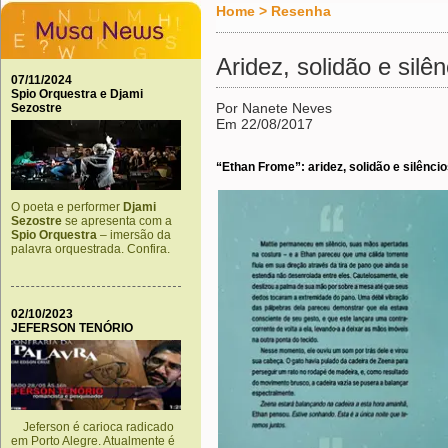
Home
>
Resenha
Aridez, solidão e silê
07/11/2024
Spio Orquestra e Djami
Por Nanete Neves
Sezostre
Em 22/08/2017
“Ethan Frome”: aridez, solidão e silênci
O poeta e performer
Djami
Sezostre
se apresenta com a
Spio Orquestra
– imersão da
palavra orquestrada. Confira.
02/10/2023
JEFERSON TENÓRIO
Jeferson é carioca radicado
em Porto Alegre. Atualmente é