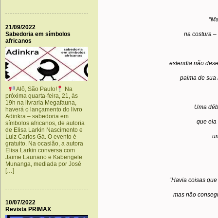
“Ma
21/09/2022
Sabedoria em símbolos
na costura –
africanos
estendia não dese
palma de sua 
Alô, São Paulo!
Na
próxima quarta-feira, 21, às
19h na livraria Megafauna,
Uma débi
haverá o lançamento do livro
Adinkra – sabedoria em
que ela
símbolos africanos, de autoria
de Elisa Larkin Nascimento e
um
Luiz Carlos Gá. O evento é
gratuito. Na ocasião, a autora
Elisa Larkin conversa com
Jaime Lauriano e Kabengele
Munanga, mediada por José
[…]
“Havia coisas que
mas não consegu
10/07/2022
Revista PRIMAX