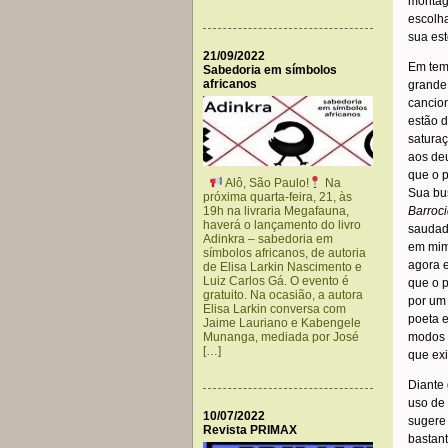
montage
escolha
sua est
21/09/2022
Em temp
Sabedoria em símbolos
africanos
grande
cancio
estão d
satura
aos deu
que o p
Alô, São Paulo!
Na
Sua bus
próxima quarta-feira, 21, às
19h na livraria Megafauna,
Barroc
haverá o lançamento do livro
saudade
Adinkra – sabedoria em
em mim
símbolos africanos, de autoria
agora 
de Elisa Larkin Nascimento e
Luiz Carlos Gá. O evento é
que o p
gratuito. Na ocasião, a autora
por um
Elisa Larkin conversa com
poeta e
Jaime Lauriano e Kabengele
Munanga, mediada por José
modos 
[…]
que ex
Diante
uso de 
10/07/2022
sugere 
Revista PRIMAX
bastant