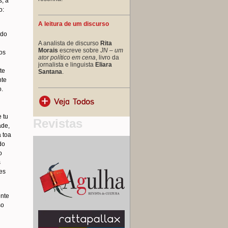
, a
o:
A leitura de um discurso
ndo
A analista de discurso
Rita
Morais
escreve sobre
JN – um
os
ator político em cena
, livro da
jornalista e linguista
Eliara
te
Santana
.
nte
o.
 tu
Revistas
ade,
 toa
do
o
s
es
ente
so