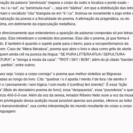
ação da palavra “península” mapeia o corpo do outro e localiza o ponto exato –
/ nu / a / sul”, ou “peninsula nua” –, seja em “dádiva”, em que a distribuição das letr
mam o vocábulo “céu” triangula-se em “é / cu”. Insinua-se novamente o jogo entre 
alização da poesia e a fisicalidade do poema. A afirmação da pragmática, ou do
lma, em detrimento da especulação metafísica.
e direcionamento que entendemos a aparição de palavras compostas só por letras
ulas. Elas mimetizam o conteúdo dos poemas. Elas são o poema, já que forma é
o. E também é quando o sujeito parte para o berro, para a vocoperformance da
em. Caso de “littera literatura”, poema que abre o livro e atua como grito de alerta
 quem ainda crê na pureza da língua: “SE PURA LITTERA ATUA / SEPULTURA-
TURA”; e “slonga à moda da casa”: “TROT / SKY / BON”; além do já citado “bandei
partido”, entre outros.
vez seja “corpo a corpo consigo” o poema que melhor sintetize as filigranas
adas ao longo do livro. Cito: “quebrar / o // aparta / mento // de fora / de dentro //
 o / pensamento / sem lógica / com muito // (confina) feri (mento)”. É essa “lição
” (título do derradeiro poema do livro), essa “despauesia”, essa “poundesia” o que
eriza
Ahô-ô-ô-oxe
. Além da voz da sereia, Amador Ribeiro Neto ouve a voz da musa
 privilegiado dessa audição musal possível apenas aos poetas, oferece ao leitor
 transnordestina”, sua contra interpretação do mundo resultante do corpo a corpo
linguagem.