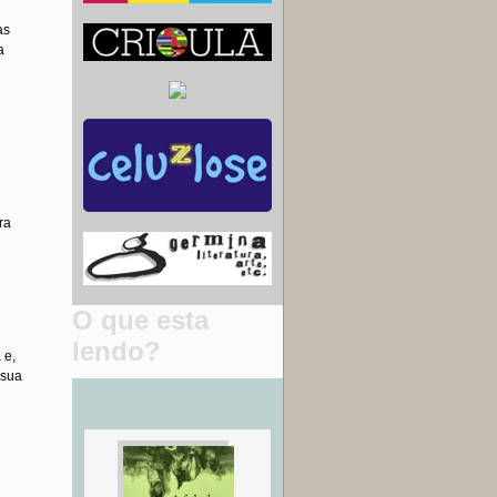
as
a
ra
O que esta
lendo?
 e,
 sua