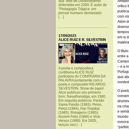
sua Tese de Doutoramento
Amador 
defendida em 2009. É autor de
crítico
“Pedagogia Trágica: um
public
pensar humano demasiado
com sis
[…]
Além de
divers
tempos 
17/09/2023
em si d
ALICE RUIZ E R. SILVESTRIN
matéria
O títul
entre a
Campos
– e a i
A poeta e compositora
Portugu
curitibana ALICE RUIZ
participou do CONFRARIA DA
que abr
PALAVRA juntamente com o
nordes
poeta e compositor RICARDO
SILVESTRIN. Show de papo!
O poeta
Alice publicou seu primeiro
convenc
livro, Navalhanaliga, em 1980.
Em seguida publicou: Paixão
drummo
Xama Paixão (1983), Pelos,
na cria
Pelos (1984), Hai-Tropikai
e semân
(1985), Rimagens (1985),
Nuvem Feliz (1986) e Vice-
mundo 
Versos (1988). Em 2005,
sonoras
lançou seu […]
“partid