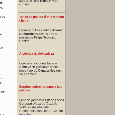
livro de
Bruno Ribeiro
. Vale
ria
conferir.
do,
,
“Meu
Todos os poetas têm o mesmo
cheiro
O poeta, crítico e editor
Ademir
ia
Demarchi
escreve sobre a
poesia de
Felipe Teodoro
.
o
Confira.
 da
,
A poética da delicadeza
o
O jornalista e poeta baiano
Almir Zarfeg
escreve sobre
novo livro de
Cynara Novaes
.
Vale conferir.
 /
da
Escritos sobre racismo e luta
política
 diz
Livro do jornalista
Edson Lopes
Cardoso
,
Nada os Trará de
Volta
, é lançado pela
Companhia das Letras. Confira
resenha.