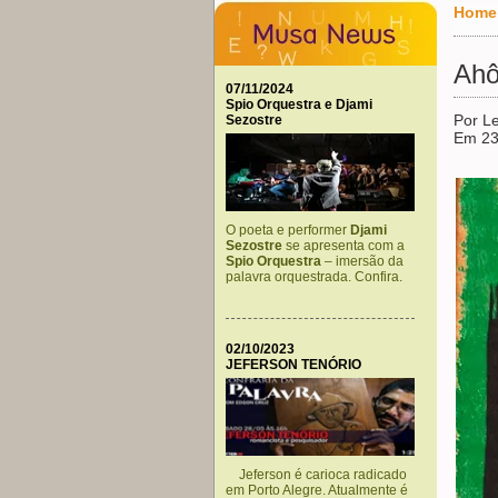
Home
Ahô
07/11/2024
Spio Orquestra e Djami
Por L
Sezostre
Em 23
O poeta e performer
Djami
Sezostre
se apresenta com a
Spio Orquestra
– imersão da
palavra orquestrada. Confira.
02/10/2023
JEFERSON TENÓRIO
Jeferson é carioca radicado
em Porto Alegre. Atualmente é