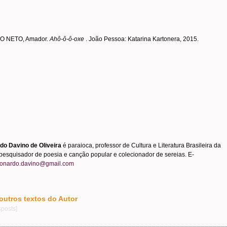
O NETO, Amador.
Ahô-ô-ô-oxe
. João Pessoa: Katarina Kartonera, 2015.
do Davino de Oliveira
é paraioca, professor de Cultura e Literatura Brasileira da
pesquisador de poesia e canção popular e colecionador de sereias. E-
eonardo.davino@gmail.com
 outros textos do Autor
sposts]