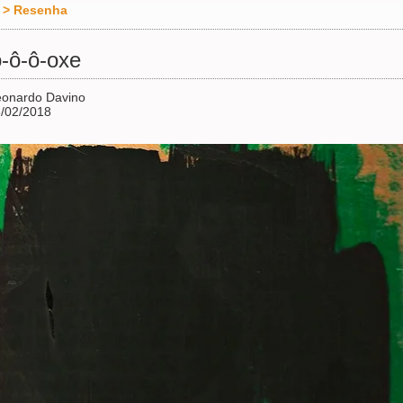
>
Resenha
-ô-ô-oxe
eonardo Davino
/02/2018