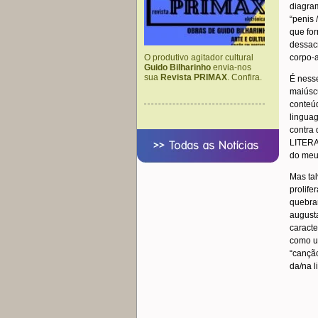
diagram
“penis 
que for
dessacr
O produtivo agitador cultural
corpo-a
Guido Bilharinho
envia-nos
sua
Revista PRIMAX
. Confira.
É ness
maiúsc
conteúd
linguag
contra
LITERA
do meu 
Mas tal
prolifer
quebrar
augusta
caract
como um
“canção
da/na 