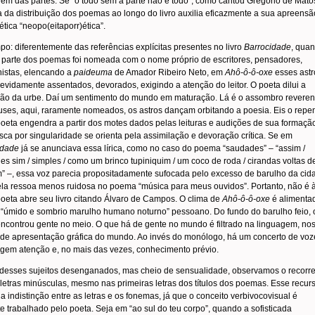
m das partes. Se “o todo sem a parte não é todo”, como cantou Gregório de Matos
 da distribuição dos poemas ao longo do livro auxilia eficazmente a sua apreensã
ética “neopo(eitaporr)ética”.
o: diferentemente das referências explícitas presentes no livro
Barrocidade
, qua
 parte dos poemas foi nomeada com o nome próprio de escritores, pensadores,
nistas, elencando a
paideuma
de Amador Ribeiro Neto, em
Ahô-ô-ô-oxe
esses astr
evidamente assentados, devorados, exigindo a atenção do leitor. O poeta dilui a
ção da urbe. Daí um sentimento do mundo em maturação. Lá é o assombro reveren
ses, aqui, raramente nomeados, os astros dançam orbitando a poesia. Eis o repe
oeta engendra a partir dos motes dados pelas leituras e audições de sua formaçã
ca por singularidade se orienta pela assimilação e devoração crítica. Se em
idade
já se anunciava essa lírica, como no caso do poema “saudades” – “assim /
s sim / simples / como um brinco tupiniquim / um coco de roda / cirandas voltas de
” –, essa voz parecia propositadamente sufocada pelo excesso de barulho da cid
ela ressoa menos ruidosa no poema “música para meus ouvidos”. Portanto, não é à
oeta abre seu livro citando Álvaro de Campos. O clima de
Ahô-ô-ô-oxe
é alimenta
 “úmido e sombrio marulho humano noturno” pessoano. Do fundo do barulho feio, 
ncontrou gente no meio. O que há de gente no mundo é filtrado na linguagem, no
de apresentação gráfica do mundo. Ao invés do monólogo, há um concerto de voz
igem atenção e, no mais das vezes, conhecimento prévio.
 desses sujeitos desenganados, mas cheio de sensualidade, observamos o recorr
letras minúsculas, mesmo nas primeiras letras dos títulos dos poemas. Esse recur
a indistinção entre as letras e os fonemas, já que o conceito verbivocovisual é
e trabalhado pelo poeta. Seja em “ao sul do teu corpo”, quando a sofisticada