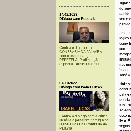
signifi
do suje
partido
14/02/2023
Diálogo com Pepetela
seu car
partido
Amador 
lógico 
como he
Confira o diálogo na
social 
CONFRARIA DA PALAVRA
metapoe
com o escritor angolano
linguag
PEPETELA
. Participação
especial:
Daniel Osiecki
.
nas rim
“tuado
sabê // 
07/11/2022
Note-se
Diálogo com Isabel Lucas
editor 
palavra
poesia,
mistura
ao edit
esconju
Confira o diálogo com a crítica
literária e jornalista portuguesa
livro. 
Isabel Lucas
na
Confraria da
vogais 
Palavra
.