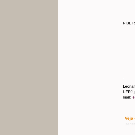
RIBEIR
.
Leonar
UERJ, 
mail:
l
Veja
[serie