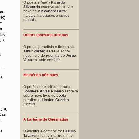
O poeta e
haijin
Ricardo
Silvestrin
escreve sobre livro
novo de
Alexandre Brito
:
mo
haicais, haiquases e outros
08).
quetais.
em
em
ulho
Outras (poesias) urbanas
, a
O poeta, jornalista e ficcionista
Almir Zarfeg
escreve sobre
na
novo livro de poemas de
Jorge
Ventura
. Vale conferir.
……”
Memórias nômades
ba
O professor e crítico literário
Johniere Alves Ribeiro
escreve
sobre novo livro do poeta
paraibano
Linaldo Guedes
.
Confira.
gar,
icas
A barbárie de Queimadas
um
O escritor e compositor
Braulio
ra
Tavares
escreve sobre o novo