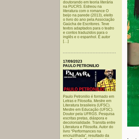
doutorando em teoria literária
na PUCRS. Estreou na
literatura com o romance O
beijo na parede (2013), eleito
o livro do ano pela Associação
Gaúcha de Escritores. Teve
textos adaptados para o teatro
e contos traduzidos para o
inglês e o espanhol. É autor
[…]
17/09/2023
PAULO PETRONILIO
Paulo Petronilio é formado em
Letras e Filosofia. Mestre em
Literatura brasileira (UFSC).
Mestre em Educação (UFSC).
Doutor pela UFRGS. Pesquisa
escritas pretas, diáspora e
decolonialidade. Transita entre
Literatura e Filosofia. Autor do
livro “Performances na
.
encruzilhada”, resultado da