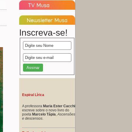
Inscreva-se!
Espiral Lírica
A professora
Maria Ester Cacchi
escreve sobre o novo livro do
poeta
Marcelo Tápia
,
Ascensões
e descensos
.