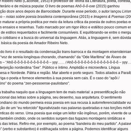
Ribeiro Neto (Caconde, 1953) é professor de Teoria da Literatura, poeta, contista,
 literário e de música popular. O livro de poemas
Ahô-ô-ô-oxe
(2015) ganhou
ação doze anos depois de
Barrocidade
. Durante esse período, o autor lançou
Liris
o – notas sobre poesia brasileira contemporânea
(2015) e
Imagens & Poemas
(20
 maturar a própria poética por meio da leitura crítica da poesia de outros poetas 
os ensaios e resenhas. Tudo marcado por um rigor ético e estético pouco comum 
de estilos requentados e facilmente consumíveis. E equilibrando-se entre o merg
o cotidiano e a busca do universal da linguagem. Aliás, a linguagem é, sem dúvida
 básica da poesia de Amador Ribeiro Neto.
o do livro é o resultado da condensação trans-barroca e da montagem eisensteinia
 “voz de sereia longínqua chorando, chamando” da “Ode Marítima” de Álvaro de
 – “Ahô-ô-õ-õ-ô-ô-ô-ô-ô-ô-ô-ô – yyy…… / Ahô-ô-õ-õ-ô-ô-ô-ô-ô-ô-ô-ô-ô-ô-ô – yyy
nterjeição nordestina “ôxe”. Público e íntimo. Amplidão e microesfera. Língua
esa e Nordeste. Pátria e região. Mar aberto e porto seguro. Todos aliados a Paraí
iga o poeta e fornece elementos à sua poesia sem cais. É o caso do “apôi /
tino” do poema “zen-pessoense-paulistano”.
 trabalha naquilo que a linguagem tem de mais material: a presentificação não
ional das letras sobre a página, seu desenho, sua arquitetura. O sentimento
ndiano do mundo permeia essa poesia em sua recusa à autorreferencialidade vul
ção de um “eu retorcido” figurativizado nas palavras quebradas e nas torções mórf
ticas do verso. Uma poesia que exige um leitor não ingênuo, porém, vivente de 
também cindido, onde os sentidos surgem das fugazes montagens sintáticas e
 das letras. Refiro-me, por exemplo, ao poema “bandeira do meu partido”. A palav
o” (verbo e substantivo) é estilhaçada sobre a página. Podemos identificar alguns