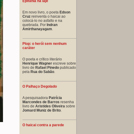
Epifania na laje
Em novo livro, o poeta
Edson
Cruz
reinventa o haicai ao
colocá-lo no asfalto e na
quebrada. Por
Indran
Amirthanayagam
.
Plop: o herói sem nenhum
caráter
O poeta e crítico literário
Henrique Wagner
escreve sobre
livro de
Rafael Pinedo
publicado
pela
Rua do Sabão
.
O Palhaço Degolado
A pesquisadora
Patrícia
Marcondes de Barros
resenha
livro de
Aristides Oliveira
sobre
Jomard Muniz de Brito
.
O haicai contra a parede