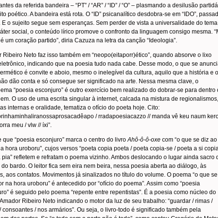
cantes da referida bandeira – “PT” / “AR” / “ID” / “O” – plasmando a desilusão partidá
ito poético. A bandeira está rota. O “ID” psicanalítico desdobra-se em “IDO”, passa
. E o sujeito segue sem esperanças. Sem perder de vista a universalidade do tema
áter social, o conteúdo lírico promove o confronto da linguagem consigo mesma. 
 é um coração partido”, diria Cazuza na letra da canção “Ideologia”.
Ribeiro Neto faz isso também em “neopo(eitaporr)ético”, quando absorve o lixo
eletrônico, indicando que na poesia tudo nada cabe. Desse modo, o que se anunc
rmético é convite e aboio, mesmo o inelegível da cultura, aquilo que a história e 
não dão conta e só consegue ser significado na arte. Nessa mesma clave, o
ma “poesia esconjuro” é outro exercício bem realizado do dobrar-se para dentro
em. O uso de uma escrita singular à internet, calcada na mistura de regionalismos
as internas e oralidade, tematiza o ofício do poeta hoje. Cito:
brinhaminhaliranossaprosacadêapo / rradapoesiacazzo // manda vê keu naum ker
orra meu / vlw // íxi”.
 que “poesia esconjuro” marca o centro do livro
Ahô-ô-ô-oxe
com “o que se diz ao
na hora uroboru”, cujos versos “poeta copia poeta / poeta copia-se / poeta a si copia
 pia” refletem e refratam o poema vizinho. Ambos deslocando o lugar ainda sacro 
 do bardo. O leitor fica sem eira nem beira, nessa poesia aberta ao diálogo, às
s, aos contatos. Movimentos já sinalizados no título do volume. O poema “o que se
or na hora uroboru” é antecedido por “ofício do poema”. Assim como “poesia
ro” é seguido pelo poema “repente entre repentistas”. É a poesia como núcleo do
É Amador Ribeiro Neto indicando o motor da luz de seu trabalho: “guardar / rimas /
/ consoantes / nos armários”. Ou seja, o livro-todo é significado também pela