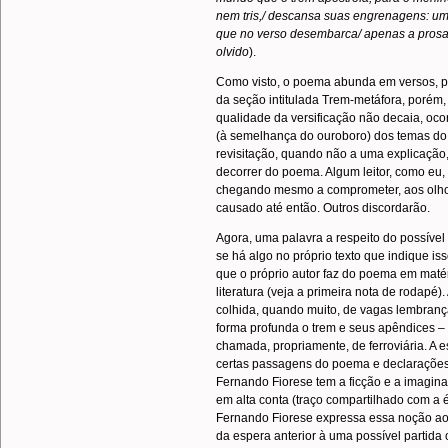
nem tris,/ descansa suas engrenagens: um 
que no verso desembarca/ apenas a prosa 
olvido
).
Como visto, o poema abunda em versos, pas
da seção intitulada Trem-metáfora, porém,
qualidade da versificação não decaia, oco
(à semelhança do ouroboro) dos temas do 
revisitação, quando não a uma explicação, 
decorrer do poema. Algum leitor, como eu,
chegando mesmo a comprometer, aos olhos 
causado até então. Outros discordarão.
Agora, uma palavra a respeito do possíve
se há algo no próprio texto que indique is
que o próprio autor faz do poema em matér
literatura (veja a primeira nota de rodapé)
colhida, quando muito, de vagas lembranç
forma profunda o trem e seus apêndices – 
chamada, propriamente, de ferroviária. A es
certas passagens do poema e declarações 
Fernando Fiorese tem a ficção e a imagin
em alta conta (traço compartilhado com a
Fernando Fiorese expressa essa noção ao 
da espera anterior à uma possível partida