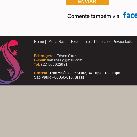
Home |
Musa Rara |
Expediente |
Politica de Privacidade
Editor-geral:
Edson Cruz
E-mail:
sonartes@gmail.com
Tel:
(11) 962922981
Correio
- Rua Antônio de Mariz, 34 - apto. 13 - Lapa
São Paulo - 05060-010, Brasil