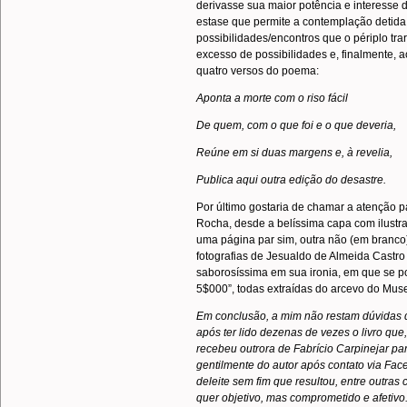
derivasse sua maior potência e interesse d
estase que permite a contemplação detida
possibilidades/encontros que o périplo tr
excesso de possibilidades e, finalmente, a
quatro versos do poema:
Aponta a morte com o riso fácil
De quem, com o que foi e o que deveria,
Reúne em si duas margens e, à revelia,
Publica aqui outra edição do desastre.
Por último gostaria de chamar a atenção pa
Rocha, desde a belíssima capa com ilustra
uma página par sim, outra não (em branco)
fotografias de Jesualdo de Almeida Castro 
saborosíssima em sua ironia, em que se pod
5$000”, todas extraídas do arcevo do Muse
Em conclusão, a mim não restam dúvidas 
após ter lido dezenas de vezes o livro q
recebeu outrora de Fabrício Carpinejar para
gentilmente do autor após contato via Fac
deleite sem fim que resultou, entre outras
quer objetivo, mas comprometido e afetivo