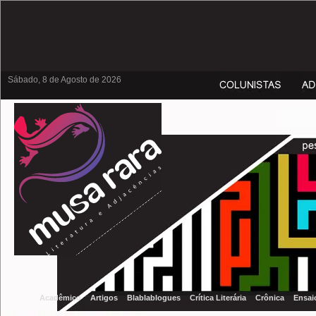
Sábado, 8 de Agosto de 2026
Acadêmico
Artigos
Blablablogues
Crítica Literária
Crônica
Ensai