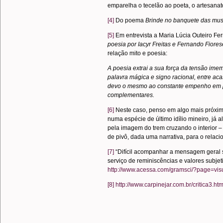
emparelha o tecelão ao poeta, o artesanat
[4]
Do poema
Brinde no banquete das mu
[5]
Em entrevista a Maria Lúcia Outeiro Fe
poesia por Iacyr Freitas e Fernando Fiores
relação mito e poesia:
A poesia extrai a sua força da tensão ime
palavra mágica e signo racional, entre aca
devo o mesmo ao constante empenho em pe
complementares.
[6]
Neste caso, penso em algo mais próxim
numa espécie de último idílio mineiro, já a
pela imagem do trem cruzando o interior –
de pivô, dada uma narrativa, para o relaci
[7]
“Difícil acompanhar a mensagem geral 
serviço de reminiscências e valores subjet
http://www.acessa.com/gramsci/?page=vis
[8]
http://www.carpinejar.com.br/critica3.ht