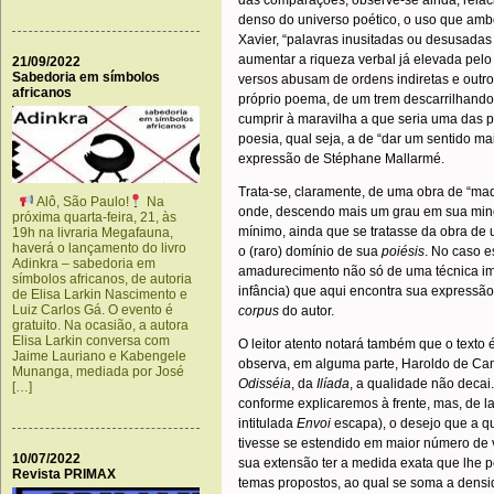
das comparações, observe-se ainda, relac
denso do universo poético, o uso que amb
Xavier, “palavras inusitadas ou desusadas 
aumentar a riqueza verbal já elevada pelo 
21/09/2022
Sabedoria em símbolos
versos abusam de ordens indiretas e outr
africanos
próprio poema, de um trem descarrilhando 
cumprir à maravilha a que seria uma das pri
poesia, qual seja, a de “dar um sentido ma
expressão de Stéphane Mallarmé.
Trata-se, claramente, de uma obra de “m
Alô, São Paulo!
Na
onde, descendo mais um grau em sua mine
próxima quarta-feira, 21, às
mínimo, ainda que se tratasse da obra de u
19h na livraria Megafauna,
haverá o lançamento do livro
o (raro) domínio de sua
poiésis
. No caso e
Adinkra – sabedoria em
amadurecimento não só de uma técnica i
símbolos africanos, de autoria
infância) que aqui encontra sua expressã
de Elisa Larkin Nascimento e
Luiz Carlos Gá. O evento é
corpus
do autor.
gratuito. Na ocasião, a autora
Elisa Larkin conversa com
O leitor atento notará também que o texto 
Jaime Lauriano e Kabengele
observa, em alguma parte, Haroldo de Ca
Munanga, mediada por José
Odisséia
, da
Ilíada
, a qualidade não decai
[…]
conforme explicaremos à frente, mas, de 
intitulada
Envoi
escapa), o desejo que a q
tivesse se estendido em maior número de v
10/07/2022
sua extensão ter a medida exata que lhe 
Revista PRIMAX
temas propostos, ao qual se soma a dens