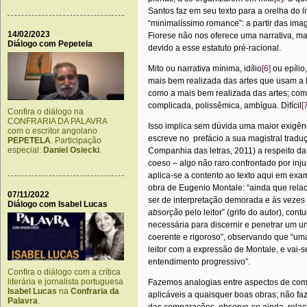
Santos faz em seu texto para a orelha do l
“minimalíssimo romance”: a partir das ima
14/02/2023
Fiorese não nos oferece uma narrativa, mas
Diálogo com Pepetela
devido a esse estatuto pré-racional.
Mito ou narrativa mínima, idílio
[6]
ou epílio
mais bem realizada das artes que usam a l
como a mais bem realizada das artes; com
complicada, polissêmica, ambígua. Difícil
[
Confira o diálogo na
CONFRARIA DA PALAVRA
Isso implica sem dúvida uma maior exigênci
com o escritor angolano
escreve no prefácio a sua magistral trad
PEPETELA
. Participação
especial:
Daniel Osiecki
.
Companhia das letras, 2011) a respeito da
coeso – algo não raro confrontado por in
aplica-se a contento ao texto aqui em exa
obra de Eugenio Montale: “ainda que rela
07/11/2022
ser de interpretação demorada e às vezes
Diálogo com Isabel Lucas
absorção
pelo leitor” (grifo do autor), c
necessária para discernir e penetrar um 
coerente e rigoroso”, observando que “uma
leitor com a expressão de Montale, e vai-
entendimento progressivo”.
Confira o diálogo com a crítica
literária e jornalista portuguesa
Fazemos analogias entre aspectos de comp
Isabel Lucas
na
Confraria da
aplicáveis a quaisquer boas obras; não f
Palavra
.