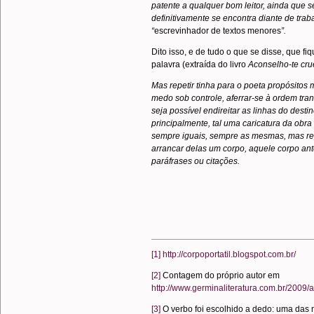
patente a qualquer bom leitor, ainda que 
definitivamente se encontra diante de tra
“
escrevinhador de textos menores
”.
Dito isso, e de tudo o que se disse, que f
palavra (extraída do livro
Aconselho-te cr
Mas repetir tinha para o poeta propósitos
medo sob controle, aferrar-se à ordem tran
seja possível endireitar as linhas do dest
principalmente, tal uma caricatura da obr
sempre iguais, sempre as mesmas, mas rep
arrancar delas um corpo, aquele corpo ant
paráfrases ou citações.
[1]
http://corpoportatil.blogspot.com.br/
[2]
Contagem do próprio autor em
http://www.germinaliteratura.com.br/2009
[3]
O verbo foi escolhido a dedo: uma das 