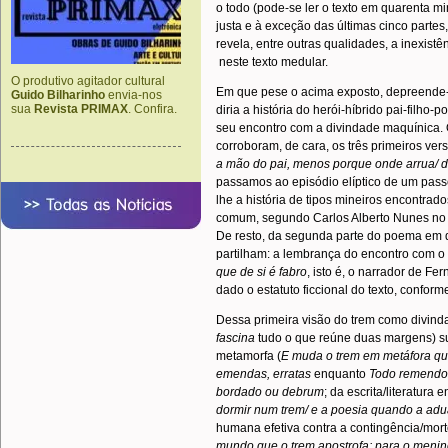
o todo (pode-se ler o texto em quarenta m
justa e à exceção das últimas cinco partes
revela, entre outras qualidades, a inexistê
neste texto medular.
O produtivo agitador cultural
Em que pese o acima exposto, depreende-
Guido Bilharinho
envia-nos
sua
Revista PRIMAX
. Confira.
diria a história do herói-híbrido pai-filh
seu encontro com a divindade maquínica.
corroboram, de cara, os três primeiros ve
a mão do pai, menos porque onde arrua/ d
passamos ao episódio elíptico de um passeio
lhe a história de tipos mineiros encontrad
comum, segundo Carlos Alberto Nunes no 
De resto, da segunda parte do poema em d
partilham: a lembrança do encontro com o
que de si é fabro
, isto é, o narrador de F
dado o estatuto ficcional do texto, confor
Dessa primeira visão do trem como divinda
fascina
tudo o que reúne duas margens) s
metamorfa (
E muda o trem em metáfora q
emendas, erratas
enquanto
Todo remendos
bordado ou debrum
; da escrita/literatura
dormir num trem/ e a poesia quando a ad
humana efetiva contra a contingência/mort
mundo que o trem apostrofa; para o menin