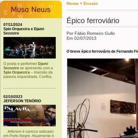
Home
>
Ensaio
Épico ferroviário
07/11/2024
Spio Orquestra e Djami
Por Fábio Romeiro Gullo
Sezostre
Em 02/07/2013
O breve épico ferroviário de Fernando F
O poeta e performer
Djami
Sezostre
se apresenta com a
Spio Orquestra
– imersão da
palavra orquestrada. Confira.
02/10/2023
JEFERSON TENÓRIO
Jeferson é carioca radicado
em Porto Alegre. Atualmente é