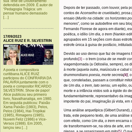
sua Tese de Doutoramento
defendida em 2009. É autor de
Depois de ter passado, com louvor, pela 
“Pedagogia Trágica: um
contos de
Aconselho-te crueldade
), prosa
pensar humano demasiado
[…]
ensaio (
Murilo na cidade: os horizontes por
menores”, como se autodefine em seu blo
Fernando Fiorese de agora em diante), es
poética, o idílio
Um dia, o trem
(Nankin edi
17/09/2023
agrupados em 15 seções com duas estrofe
ALICE RUIZ E R. SILVESTRIN
estrofe única à guisa de posfácio, intitula
Devido ao uso denso que faz de imagens t
profundo
[3]
– o trem (
coisa
de se medir co
viagem/jornada (a
Odisséia
, sempre), os d
à morte (
aquela outra, maiúscula e cabal
c
A poeta e compositora
curitibana ALICE RUIZ
drummondiano
poesia, morte secreta
[4]
, 
participou do CONFRARIA DA
que, consteladas, passam a constituir mit
PALAVRA juntamente com o
de
Um dia, o trem
,
lato sensu
, um epílio, 
poeta e compositor RICARDO
SILVESTRIN. Show de papo!
morte e a infância vistos sob a égide do d
Alice publicou seu primeiro
fundamentalmente, representativo da imag
livro, Navalhanaliga, em 1980.
impotente do pai, imaginação já vista, em 
Em seguida publicou: Paixão
Xama Paixão (1983), Pelos,
Uma análise arquetípica (Gilbert Durand)
Pelos (1984), Hai-Tropikai
(1985), Rimagens (1985),
trata, este pequeno texto, de uma análise s
Nuvem Feliz (1986) e Vice-
com efeito, como
Um dia, o trem
encarna c
Versos (1988). Em 2005,
de transformarem-se, na obra de arte, em s
lançou seu […]
plenas, a se organizarem em mito
[5]
. O qu