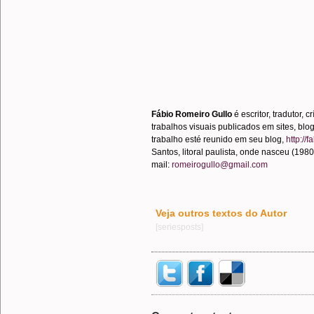
.
Fábio Romeiro Gullo
é escritor, tradutor, cr
trabalhos visuais publicados em sites, blog
trabalho esté reunido em seu blog,
http://
Santos, litoral paulista, onde nasceu (1980
mail:
romeirogullo@gmail.com
Veja outros textos do Autor
[seriesposts]