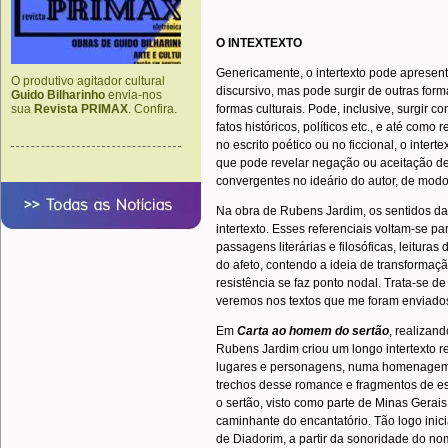
O INTEXTEXTO
Genericamente, o intertexto pode apresent
O produtivo agitador cultural
discursivo, mas pode surgir de outras form
Guido Bilharinho
envia-nos
sua
Revista PRIMAX
. Confira.
formas culturais. Pode, inclusive, surgir 
fatos históricos, políticos etc., e até como r
no escrito poético ou no ficcional, o intert
que pode revelar negação ou aceitação de
convergentes no ideário do autor, de modo
Na obra de Rubens Jardim, os sentidos da
intertexto. Esses referenciais voltam-se
passagens literárias e filosóficas, leitura
do afeto, contendo a ideia de transformaç
resistência se faz ponto nodal. Trata-se d
veremos nos textos que me foram enviados
Em
Carta ao homem do sertão
, realizand
Rubens Jardim criou um longo intertexto re
lugares e personagens, numa homenagem 
trechos desse romance e fragmentos de es
o sertão, visto como parte de Minas Gerais
caminhante do encantatório. Tão logo inici
de Diadorim, a partir da sonoridade do no