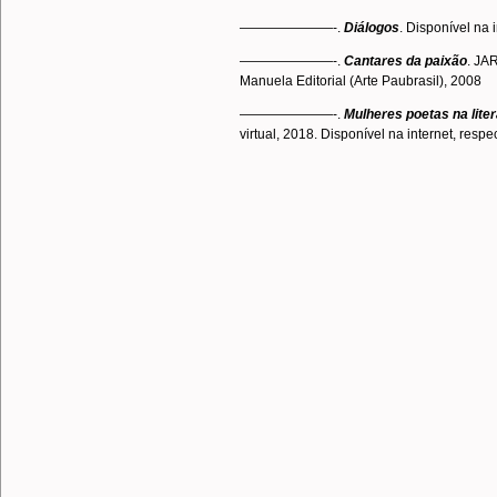
———————-.
Diálogos
. Disponível na 
———————-.
Cantares da paixão
. JA
Manuela Editorial (Arte Paubrasil), 2008
———————-.
Mulheres poetas na liter
virtual, 2018. Disponível na internet, resp