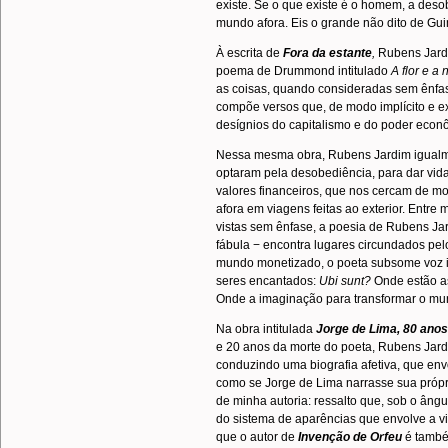
existe. Se o que existe é o homem, a des
mundo afora. Eis o grande não dito de Gu
À escrita de
Fora da estante
,
Rubens Jardim
poema de Drummond intitulado
A flor e a
as coisas, quando consideradas sem ênfase
compõe versos que, de modo implícito e e
desígnios do capitalismo e do poder econ
Nessa mesma obra, Rubens Jardim igualme
optaram pela desobediência, para dar vida
valores financeiros, que nos cercam de m
afora em viagens feitas ao exterior. Entre
vistas sem ênfase, a poesia de Rubens Jar
fábula − encontra lugares circundados pel
mundo monetizado, o poeta subsome voz in
seres encantados:
Ubi sunt?
Onde estão as
Onde a imaginação para transformar o m
Na obra intitulada
Jorge de Lima, 80 anos
e 20 anos da morte do poeta, Rubens Jard
conduzindo uma biografia afetiva, que en
como se Jorge de Lima narrasse sua própri
de minha autoria: ressalto que, sob o ângul
do sistema de aparências que envolve a v
que o autor de
Invenção de Orfeu
é també