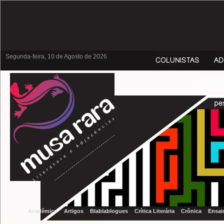
Segunda-feira, 10 de Agosto de 2026
Acadêmico
Artigos
Blablablogues
Crítica Literária
Crônica
Ensai