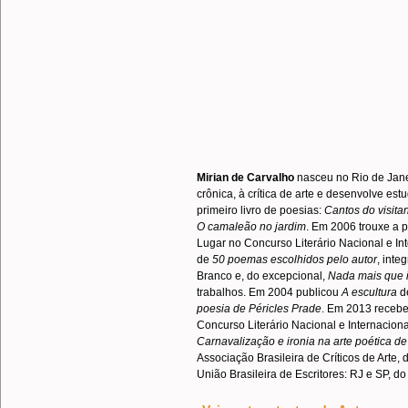
.
.
.
Mirian de Carvalho
nasceu no Rio de Janei
crônica, à crítica de arte e desenvolve est
primeiro livro de poesias:
Cantos do visita
O camaleão no jardim
. Em 2006 trouxe a 
Lugar no Concurso Literário Nacional e In
de
50 poemas escolhidos pelo autor
, inte
Branco e, do excepcional,
Nada mais que i
trabalhos. Em 2004 publicou
A escultura
de
poesia de Péricles Prade
. Em 2013 recebe
Concurso Literário Nacional e Internacion
Carnavalização e ironia na arte poética d
Associação Brasileira de Críticos de Arte, 
União Brasileira de Escritores: RJ e SP, 