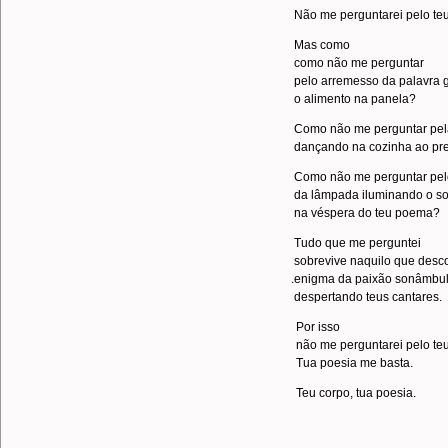
………………..
Não me perguntarei pelo teu
………………..
Mas como
………………..
como não me perguntar
………………..
pelo arremesso da palavra 
………………..
o alimento na panela?
………………..
Como não me perguntar pe
………………..
dançando na cozinha ao pre
………………..
Como não me perguntar pe
………………..
da lâmpada iluminando o so
………………..
na véspera do teu poema?
………………..
Tudo que me perguntei
………………..
sobrevive naquilo que desc
……………….
.enigma da paixão sonâmbu
………………..
despertando teus cantares.
Por isso
não me perguntarei pelo teu
Tua poesia me basta.
Teu corpo, tua poesia.