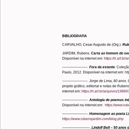
BIBLIOGRAFIA
CARVALHO, Cesar Augusto de (Org.).
Rub
JARDIM, Rubens.
Carta ao homem do se
Disponível na internet em:
https://rl.art.
———————-.
Fora da estante
. Coleçã
Paulo, 2012. Disponível na internet em:
ht
———————-.
Jorge de Lima, 80 anos
.
projeto gráfico, editorial e notas de Rube
internet em:
https://rl.art.br/arquivos/19
———————-.
Antologia de poemas iné
Disponível na internet em:
https://www.ru
———————-.
Homenagem ao poeta Lin
https://www.rubensjardim.com/blog.php
————————.
Lindolf Bell – 50 anos