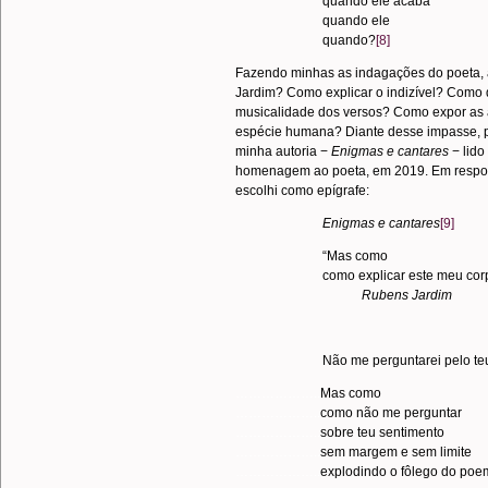
quando ele acaba
quando ele
quando?
[8]
Fazendo minhas as indagações do poeta, 
Jardim? Como explicar o indizível? Como d
musicalidade dos versos? Como expor as 
espécie humana? Diante desse impasse, pa
minha autoria −
Enigmas e cantares
− lido
homenagem ao poeta, em 2019. Em respost
escolhi como epígrafe:
Enigmas e cantares
[9]
“Mas como
como explicar este meu cor
Rubens Jardim
Não me perguntarei pelo te
………………..
Mas como
………………..
como não me perguntar
………………..
sobre teu sentimento
………………..
sem margem e sem limite
………………..
explodindo o fôlego do po