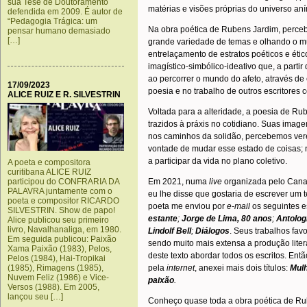
sua Tese de Doutoramento
matérias e visões próprias do universo aní
defendida em 2009. É autor de
“Pedagogia Trágica: um
Na obra poética de Rubens Jardim, perce
pensar humano demasiado
[…]
grande variedade de temas e olhando o mu
entrelaçamento de estratos poéticos e ét
imagístico-simbólico-ideativo que, a parti
ao percorrer o mundo do afeto, através de
17/09/2023
poesia e no trabalho de outros escritores
ALICE RUIZ E R. SILVESTRIN
Voltada para a alteridade, a poesia de Rub
trazidos à práxis no cotidiano. Suas ima
nos caminhos da solidão, percebemos ver
vontade de mudar esse estado de coisas;
a participar da vida no plano coletivo.
A poeta e compositora
curitibana ALICE RUIZ
participou do CONFRARIA DA
Em 2021, numa
live
organizada pelo Cana
PALAVRA juntamente com o
eu lhe disse que gostaria de escrever um
poeta e compositor RICARDO
poeta me enviou por
e-mail
os seguintes e
SILVESTRIN. Show de papo!
estante
;
Jorge de Lima, 80 anos
;
Antolog
Alice publicou seu primeiro
livro, Navalhanaliga, em 1980.
Lindolf Bell
;
Diálogos
. Seus trabalhos fav
Em seguida publicou: Paixão
sendo muito mais extensa a produção liter
Xama Paixão (1983), Pelos,
deste texto abordar todos os escritos. Ent
Pelos (1984), Hai-Tropikai
(1985), Rimagens (1985),
pela
internet
, anexei mais dois títulos:
Mulh
Nuvem Feliz (1986) e Vice-
paixão
.
Versos (1988). Em 2005,
lançou seu […]
Conheço quase toda a obra poética de Rub