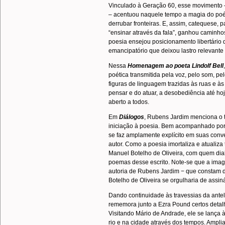
Vinculado à Geração 60, esse movimento 
– acentuou naquele tempo a magia do poét
derrubar fronteiras. E, assim, catequese, 
“ensinar através da fala”, ganhou caminh
poesia ensejou posicionamento libertário d
emancipatório que deixou lastro relevante 
Nessa
Homenagem ao poeta Lindolf Bell
poética transmitida pela voz, pelo som, pel
figuras de linguagem trazidas às ruas e 
pensar e do atuar, a desobediência até ho
aberto a todos.
Em
Diálogos
, Rubens Jardim menciona o 
iniciação à poesia. Bem acompanhado por p
se faz amplamente explícito em suas con
autor. Como a poesia imortaliza e atuali
Manuel Botelho de Oliveira, com quem dia
poemas desse escrito. Note-se que a ima
autoria de Rubens Jardim − que constam
Botelho de Oliveira se orgulharia de assiná
Dando continuidade às travessias da ant
rememora junto a Ezra Pound certos detal
Visitando Mário de Andrade, ele se lança 
rio e na cidade através dos tempos. Ampli