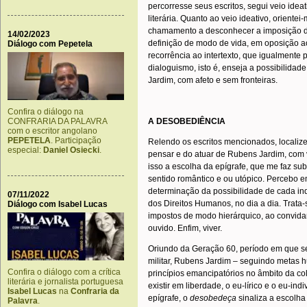
percorresse seus escritos, segui veio ideat
literária. Quanto ao veio ideativo, orient
chamamento a desconhecer a imposição da
14/02/2023
definição de modo de vida, em oposição ao
Diálogo com Pepetela
recorrência ao intertexto, que igualmente
dialoguismo, isto é, enseja a possibilidad
Jardim, com afeto e sem fronteiras.
Confira o diálogo na
CONFRARIA DA PALAVRA
A DESOBEDIÊNCIA
com o escritor angolano
PEPETELA
. Participação
Relendo os escritos mencionados, localiz
especial:
Daniel Osiecki
.
pensar e do atuar de Rubens Jardim, com 
isso a escolha da epígrafe, que me faz subl
sentido romântico e ou utópico. Percebo em
determinação da possibilidade de cada ind
07/11/2022
dos Direitos Humanos, no dia a dia. Trata-
Diálogo com Isabel Lucas
impostos de modo hierárquico, ao convidar o
ouvido. Enfim, viver.
Oriundo da Geração 60, período em que se
militar, Rubens Jardim – seguindo metas h
Confira o diálogo com a crítica
princípios emancipatórios no âmbito da col
literária e jornalista portuguesa
existir em liberdade, o eu-lírico e o eu-in
Isabel Lucas
na
Confraria da
epígrafe, o
desobedeça
sinaliza a escolha
Palavra
.