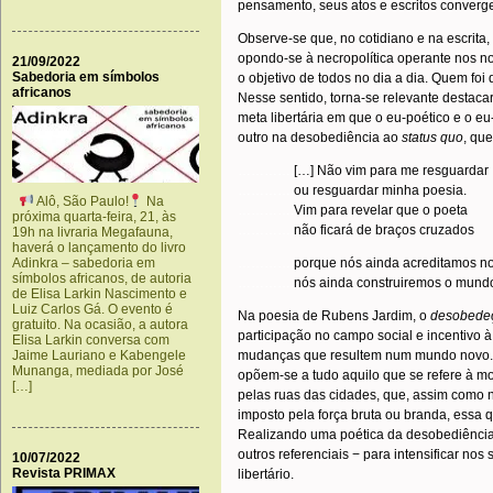
pensamento, seus atos e escritos converg
Observe-se que, no cotidiano e na escrita,
opondo-se à necropolítica operante nos nos
21/09/2022
Sabedoria em símbolos
o objetivo de todos no dia a dia. Quem foi
africanos
Nesse sentido, torna-se relevante destac
meta libertária em que o eu-poético e o e
outro na desobediência ao
status quo
, qu
………….
[…] Não vim para me resguardar
………….
ou resguardar minha poesia.
Alô, São Paulo!
Na
………….
Vim para revelar que o poeta
próxima quarta-feira, 21, às
………….
não ficará de braços cruzados
19h na livraria Megafauna,
haverá o lançamento do livro
Adinkra – sabedoria em
………….
porque nós ainda acreditamos 
símbolos africanos, de autoria
………….
nós ainda construiremos o mund
de Elisa Larkin Nascimento e
Luiz Carlos Gá. O evento é
Na poesia de Rubens Jardim, o
desobede
gratuito. Na ocasião, a autora
participação no campo social e incentivo 
Elisa Larkin conversa com
Jaime Lauriano e Kabengele
mudanças que resultem num mundo novo. 
Munanga, mediada por José
opõem-se a tudo aquilo que se refere à mo
[…]
pelas ruas das cidades, que, assim como n
imposto pela força bruta ou branda, essa q
Realizando uma poética da desobediência, 
outros referenciais − para intensificar nos
10/07/2022
Revista PRIMAX
libertário.