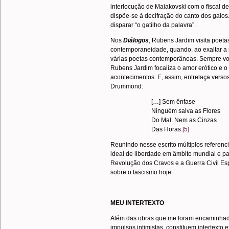
interlocução de Maiakovski com o fiscal d
dispõe-se à decifração do canto dos galos.
disparar “o gatilho da palavra”.
Nos
Diálogos
, Rubens Jardim visita poetas
contemporaneidade, quando, ao exaltar a 
várias poetas contemporâneas. Sempre vol
Rubens Jardim focaliza o amor erótico e o 
acontecimentos. E, assim, entrelaça vers
Drummond:
[…] Sem ênfase
Ninguém salva as Flores
Do Mal. Nem as Cinzas
Das Horas.
[5]
Reunindo nesse escrito múltiplos referenci
ideal de liberdade em âmbito mundial e par
Revolução dos Cravos e a Guerra Civil Espa
sobre o fascismo hoje.
MEU INTERTEXTO
Além das obras que me foram encaminhadas
impulsos intimistas, constituem intertexto 