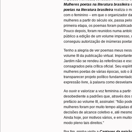
Mulheres poetas na literatura
brasileira
poetas na literatura
brasileira
realiza o m
com o feminino – em que o organizador da 
mulheres a partir do século xix, passa pe
primeira etapa, os poemas foram publica
Pouco depois, foram reunidos numa antolog
público a edição de um volume impresso, 
conseguiu autorização de inúmeras poetas
Tenho a alegria de ver poemas meus nessa
volume III da publicação virtual. Importan
Jardim não se rendeu às referências e e
consagrados pela crítica oficial. Seu espí
mulheres poetas de várias épocas, sob o â
transparecer projeto político fundamentado 
expressão livre, à palavra como desvelamen
Ao ouvir e valorizar a voz feminina a part
desobediente a padrões que, através dos sé
prefácio ao volume III, assinalei: “Não p
mulheres foram por muito tempo alijadas 
decisões de alcance coletivo e, até mesmo
Ainda hoje, por motivos vários, e em muito
modo pleno tais direitos.”
Por fim, minha visita a
Cantares da paixã