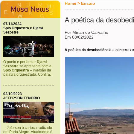
Home
>
Ensaio
A poética da desobed
07/11/2024
Spio Orquestra e Djami
Por Mirian de Carvalho
Sezostre
Em 08/02/2022
A poética da desobediência e o intertex
O poeta e performer
Djami
Sezostre
se apresenta com a
Spio Orquestra
– imersão da
palavra orquestrada. Confira.
02/10/2023
JEFERSON TENÓRIO
Jeferson é carioca radicado
em Porto Alegre. Atualmente é