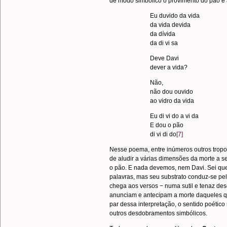
de modo simbólico o provimento do pão e 
Eu duvido da vida
da vida devida
da dívida
da di vi sa
Deve Davi
dever a vida?
Não,
não dou ouvido
ao vidro da vida
Eu di vi do a vi da
E dou o pão
di vi di do
[7]
Nesse poema, entre inúmeros outros tropos,
de aludir a várias dimensões da morte a se
o pão. E nada devemos, nem Davi. Sei qu
palavras, mas seu substrato conduz-se pe
chega aos versos − numa sutil e tenaz de
anunciam e antecipam a morte daqueles q
par dessa interpretação, o sentido poético
outros desdobramentos simbólicos.