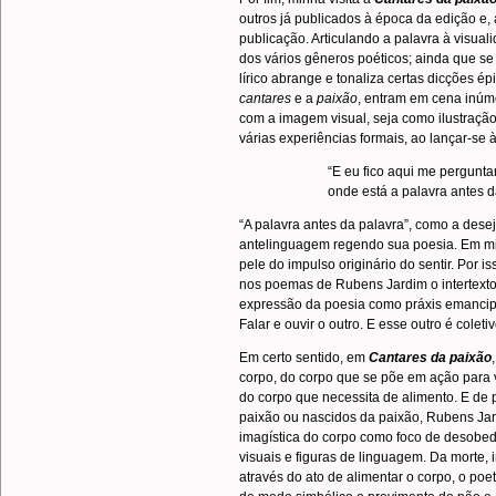
outros já publicados à época da edição e, 
publicação. Articulando a palavra à visua
dos vários gêneros poéticos; ainda que se
lírico abrange e tonaliza certas dicções é
cantares
e a
paixão
, entram em cena inúme
com a imagem visual, seja como ilustraçã
várias experiências formais, ao lançar-se 
“E eu fico aqui me pergunt
onde está a palavra antes d
“A palavra antes da palavra”, como a dese
antelinguagem regendo sua poesia. Em minh
pele do impulso originário do sentir. Por i
nos poemas de Rubens Jardim o intertexto 
expressão da poesia como práxis emancipa
Falar e ouvir o outro. E esse outro é coleti
Em certo sentido, em
Cantares da paixão
corpo, do corpo que se põe em ação para vi
do corpo que necessita de alimento. E de
paixão ou nascidos da paixão, Rubens Jard
imagística do corpo como foco de desobed
visuais e figuras de linguagem. Da morte, i
através do ato de alimentar o corpo, o poe