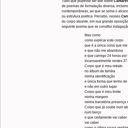
Tudo que pudesse ser dito sobre
Cantares
de poemas de formatação diversa, incluin
contemporâneas, ao que se soma o alcance 
ou estrutura poética. Percebo, nesses
Can
do corpo atuante, em sua grande oposição
seguinte poema que se constitui indagação 
Mas como
como explicar este corpo
que é a única coisa que me
e que não me abandona
e que carrego 24 horas por 
incansavelmente nestes 37
Corpo que é meu retrato
no álbum de família
minha identificação
e única forma que tenho de 
e não em outro lugar.
Corpo que é meu limite
minha margem
minha transitória presença
Corpo que já coube num ab
num berço
e que certamente vai caber
vai caber
como a última roupa vestid