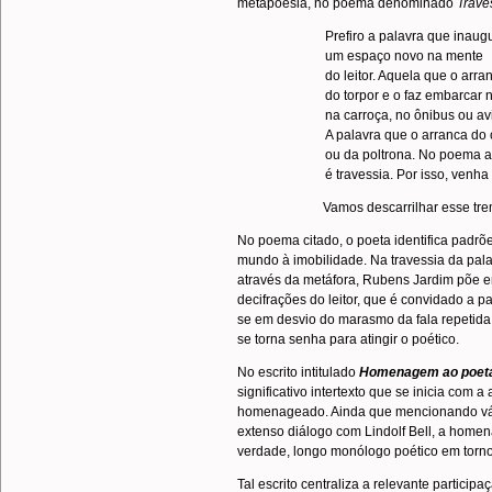
metapoesia, no poema denominado
Trave
Prefiro a palavra que inaug
um espaço novo na mente
do leitor. Aquela que o arra
do torpor e o faz embarcar n
na carroça, no ônibus ou av
A palavra que o arranca do
ou da poltrona. No poema a
é travessia. Por isso, venh
………………..
Vamos descarrilhar esse tre
No poema citado, o poeta identifica padr
mundo à imobilidade. Na travessia da pal
através da metáfora, Rubens Jardim põe em
decifrações do leitor, que é convidado a pa
se em desvio do marasmo da fala repetida e
se torna senha para atingir o poético.
No escrito intitulado
Homenagem ao poeta 
significativo intertexto que se inicia com
homenageado. Ainda que mencionando vár
extenso diálogo com Lindolf Bell, a home
verdade, longo monólogo poético em torno 
Tal escrito centraliza a relevante partici