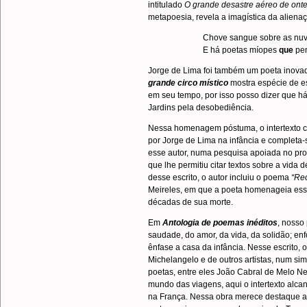
intitulado
O grande desastre aéreo de ont
metapoesia, revela a imagística da aliena
Chove sangue sobre as nu
E há poetas míopes
que
pe
Jorge de Lima foi também um poeta inova
grande circo místico
mostra espécie de e
em seu tempo, por isso posso dizer que há
Jardins pela desobediência.
Nessa homenagem póstuma, o intertexto col
por Jorge de Lima na infância e completa
esse autor, numa pesquisa apoiada no pro
que lhe permitiu citar textos sobre a vida 
desse escrito, o autor incluiu o poema
“Rec
Meireles, em que a poeta homenageia ess
décadas de sua morte.
Em
Antologia de poemas inéditos
, nosso
saudade, do amor, da vida, da solidão; en
ênfase a casa da infância. Nesse escrito, o
Michelangelo e de outros artistas, num s
poetas, entre eles João Cabral de Melo N
mundo das viagens, aqui o intertexto alcan
na França. Nessa obra merece destaque a 