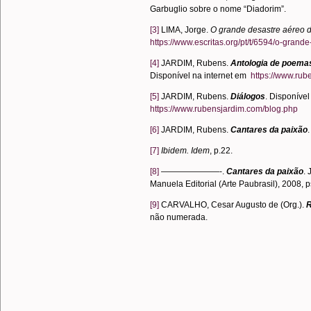
Garbuglio sobre o nome “Diadorim”.
[3]
LIMA, Jorge.
O grande desastre aéreo 
https://www.escritas.org/pt/t/6594/o-gran
[4]
JARDIM, Rubens.
Antologia de poemas
Disponível na internet em
https://www.rub
[5]
JARDIM, Rubens.
Diálogos
. Disponível
https://www.rubensjardim.com/blog.php
[6]
JARDIM, Rubens.
Cantares da paixão
.
[7]
Ibidem. Idem
, p.22.
[8]
———————-.
Cantares da paixão
.
Manuela Editorial (Arte Paubrasil), 2008, 
[9]
CARVALHO, Cesar Augusto de (Org.).
R
não numerada.