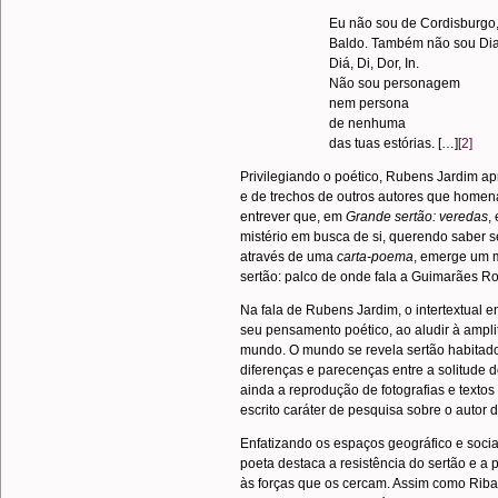
Eu não sou de Cordisburgo
Baldo. Também não sou Dia
Diá, Di, Dor, In.
Não sou personagem
nem persona
de nenhuma
das tuas estórias. […]
[2]
Privilegiando o poético, Rubens Jardim a
e de trechos de outros autores que home
entrever que, em
Grande sertão: veredas
,
mistério em busca de si, querendo saber
através de uma
carta-poema
, emerge um 
sertão: palco de onde fala a Guimarães R
Na fala de Rubens Jardim, o intertextual e
seu pensamento poético, ao aludir à ampl
mundo. O mundo se revela sertão habitado
diferenças e parecenças entre a solitude d
ainda a reprodução de fotografias e textos
escrito caráter de pesquisa sobre o autor 
Enfatizando os espaços geográfico e socia
poeta destaca a resistência do sertão e a
às forças que os cercam. Assim como Rib