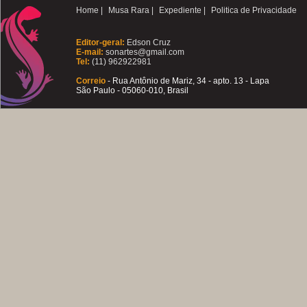
Home |
Musa Rara |
Expediente |
Politica de Privacidade
Editor-geral:
Edson Cruz
E-mail:
sonartes@gmail.com
Tel:
(11) 962922981
Correio
- Rua Antônio de Mariz, 34 - apto. 13 - Lapa
São Paulo - 05060-010, Brasil