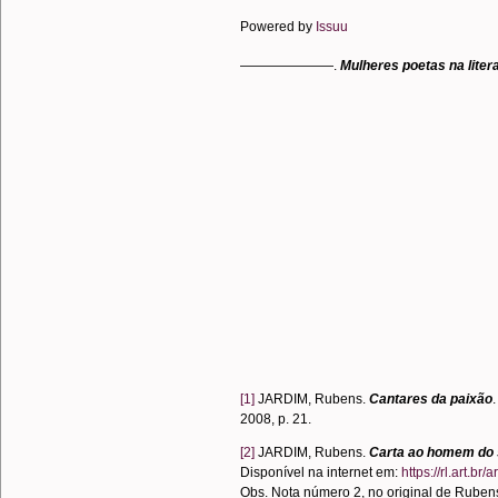
Powered by
Issuu
———————.
Mulheres poetas na litera
[1]
JARDIM, Rubens.
Cantares da paixão
2008, p. 21.
[2]
JARDIM, Rubens.
Carta ao homem do 
Disponível na internet em:
https://rl.art.
Obs. Nota número 2, no original de Rubens