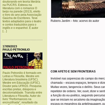
doutorando em teoria literária
na PUCRS. Estreou na
literatura com o romance O
beijo na parede (2013), eleito
o livro do ano pela Associação
Gaúcha de Escritores. Teve
Rubens Jardim – foto: acervo do autor
textos adaptados para o teatro
e contos traduzidos para o
inglês e o espanhol. É autor
[…]
17/09/2023
PAULO PETRONILIO
COM AFETO E SEM FRONTEIRAS
Paulo Petronilio é formado em
Letras e Filosofia. Mestre em
Invisível nas asperezas do campo do merc
Literatura brasileira (UFSC).
Mestre em Educação (UFSC).
chamada – escava espaços, tempos e dizer
Doutor pela UFRGS. Pesquisa
Muitas vezes, tangencia o delírio. Seus 
escritas pretas, diáspora e
repetidor de ordens. Ver, ouvir, dizer e sent
decolonialidade. Transita entre
a função do eu-poético, seguindo percurs
Literatura e Filosofia. Autor do
livro “Performances na
que se iniciam no arcaísmo da imaginaçã
encruzilhada”, resultado da
escava os meandros da antelinguagem, pa