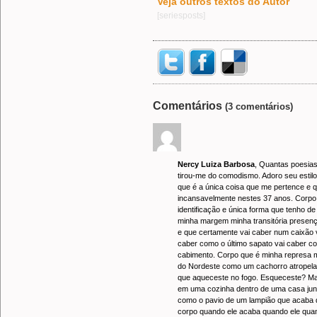
Veja outros textos do Autor
[seriesposts]
Comentários
(3 comentários)
Nercy Luiza Barbosa
, Quantas poesias
tirou-me do comodismo. Adoro seu estil
que é a única coisa que me pertence e 
incansavelmente nestes 37 anos. Corpo 
identificação e única forma que tenho de
minha margem minha transitória presen
e que certamente vai caber num caixão v
caber como o último sapato vai caber c
cabimento. Corpo que é minha represa m
do Nordeste como um cachorro atropela
que aqueceste no fogo. Esqueceste? M
em uma cozinha dentro de uma casa junt
como o pavio de um lampião que acaba 
corpo quando ele acaba quando ele qua