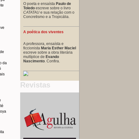
O poeta e ensaísta
Paulo de
ete
Toledo
escreve sobre o livro
CATATAU
e sua relação com o
Concretismo e a Tropicália.
ive
A poética dos viventes
A professora, ensaísta e
ficcionista
Maria Esther Maciel
 de
escreve sobre a obra literária
multíplice de
Evando
Nascimento
. Confira.
o da
G
ais
Revistas
e
té
Moya
ita