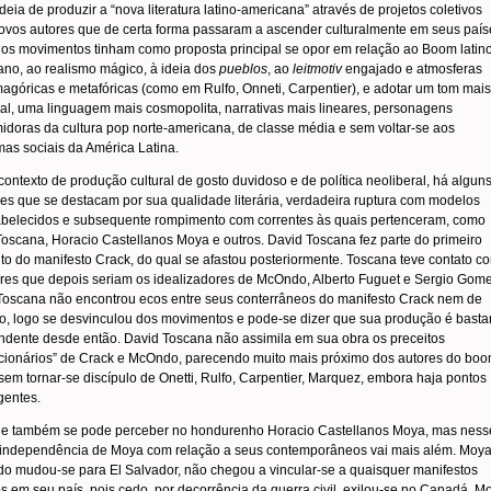
deia de produzir a “nova literatura latino-americana” através de projetos coletivos
ovos autores que de certa forma passaram a ascender culturalmente em seus país
os movimentos tinham como proposta principal se opor em relação ao Boom latin
no, ao realismo mágico, à ideia dos
pueblos
, ao
leitmotiv
engajado e atmosferas
agóricas e metafóricas (como em Rulfo, Onneti, Carpentier), e adotar um tom mais
al, uma linguagem mais cosmopolita, narrativas mais lineares, personagens
doras da cultura pop norte-americana, de classe média e sem voltar-se aos
as sociais da América Latina.
ontexto de produção cultural de gosto duvidoso e de política neoliberal, há algun
res que se destacam por sua qualidade literária, verdadeira ruptura com modelos
abelecidos e subsequente rompimento com correntes às quais pertenceram, como
oscana, Horacio Castellanos Moya e outros. David Toscana fez parte do primeiro
 do manifesto Crack, do qual se afastou posteriormente. Toscana teve contato c
ores que depois seriam os idealizadores de McOndo, Alberto Fuguet e Sergio Gome
oscana não encontrou ecos entre seus conterrâneos do manifesto Crack nem de
, logo se desvinculou dos movimentos e pode-se dizer que sua produção é basta
ndente desde então. David Toscana não assimila em sua obra os preceitos
ucionários” de Crack e McOndo, parecendo muito mais próximo dos autores do boo
em tornar-se discípulo de Onetti, Rulfo, Carpentier, Marquez, embora haja pontos
gentes.
ue também se pode perceber no hondurenho Horacio Castellanos Moya, mas ness
 independência de Moya com relação a seus contemporâneos vai mais além. Moya
do mudou-se para El Salvador, não chegou a vincular-se a quaisquer manifestos
ios em seu país, pois cedo, por decorrência da guerra civil, exilou-se no Canadá. M