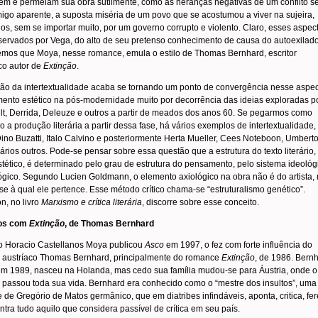
em e permeiam sua obra sutilmente, como as heranças negativas de um conflito 
igo aparente, a suposta miséria de um povo que se acostumou a viver na sujeira,
os, sem se importar muito, por um governo corrupto e violento. Claro, esses aspec
servados por Vega, do alto de seu pretenso conhecimento de causa do autoexilado
mos que Moya, nesse romance, emula o estilo de Thomas Bernhard, escritor
co autor de
Extinção
.
tão da intertextualidade acaba se tornando um ponto de convergência nesse aspe
ento estético na pós-modernidade muito por decorrência das ideias exploradas p
t, Derrida, Deleuze e outros a partir de meados dos anos 60. Se pegarmos como
 a produção literária a partir dessa fase, há vários exemplos de intertextualidade,
no Buzatti, Italo Calvino e posteriormente Herta Mueller, Cees Noteboon, Umbert
ários outros. Pode-se pensar sobre essa questão que a estrutura do texto literário,
stético, é determinado pelo grau de estrutura do pensamento, pelo sistema ideológ
ógico. Segundo Lucien Goldmann, o elemento axiológico na obra não é do artista,
se à qual ele pertence. Esse método crítico chama-se “estruturalismo genético”.
n, no livro
Marxismo e crítica literária
, discorre sobre esse conceito.
gos com
Extinção
, de Thomas Bernhard
 Horacio Castellanos Moya publicou
Asco
em 1997, o fez com forte influência do
or austríaco Thomas Bernhard, principalmente do romance
Extinção
, de 1986. Bernh
em 1989, nasceu na Holanda, mas cedo sua família mudou-se para Áustria, onde o
r passou toda sua vida. Bernhard era conhecido como o “mestre dos insultos”, uma
 de Gregório de Matos germânico, que em diatribes infindáveis, aponta, critica, fer
ontra tudo aquilo que considera passível de crítica em seu país.