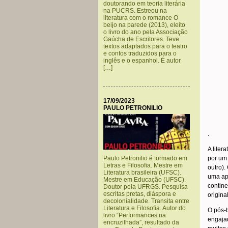
doutorando em teoria literária
na PUCRS. Estreou na
literatura com o romance O
beijo na parede (2013), eleito
o livro do ano pela Associação
Gaúcha de Escritores. Teve
textos adaptados para o teatro
e contos traduzidos para o
inglês e o espanhol. É autor
[…]
17/09/2023
PAULO PETRONILIO
.
A liter
por um 
Paulo Petronilio é formado em
Letras e Filosofia. Mestre em
outro)
Literatura brasileira (UFSC).
uma apa
Mestre em Educação (UFSC).
contine
Doutor pela UFRGS. Pesquisa
escritas pretas, diáspora e
origin
decolonialidade. Transita entre
Literatura e Filosofia. Autor do
O pós-
livro “Performances na
engaja
encruzilhada”, resultado da