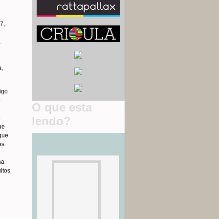
7,
a
a,
igo
o
O que esta
e
lendo?
o
ue
 que
es
na
itos