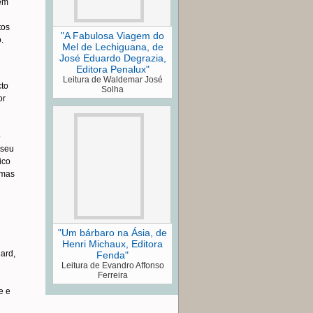
sem
tos
"A Fabulosa Viagem do
.
Mel de Lechiguana, de
José Eduardo Degrazia,
Editora Penalux"
Leitura de Waldemar José
cto
Solha
or
o
 seu
ico
 mas
"Um bárbaro na Ásia, de
Henri Michaux, Editora
ard,
Fenda"
Leitura de Evandro Affonso
Ferreira
e e