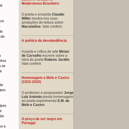
Modernismo Brasileiro
de
O poeta e ensaísta
Claudio
Willer
mostra-nos suas
ios
anotações de leitura sobre
s
Macunaíma
. Vale conferir.
ta
 de
A poética da desobediência
A poeta e crítica de arte
Mirian
de Carvalho
escreve sobre a
à
obra do poeta
Rubens Jardim
.
tros
Vale conferir.
a se
 a
Homenagem a Melo e Castro
(1932-2020)
de
 tem
O professor e pesquisador
Jorge
Luiz Antonio
presta homenagem
ao poeta experimental
E.M. de
Melo e Castro
.
lpes
te
 da
O preço de ser negro em
Portugal
os e