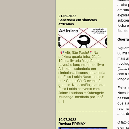
acaba p
em sua
explora
21/09/2022
Sabedoria em símbolos
subcon
africanos
fecha o
fora do
Guerra 
A guerr
Alô, São Paulo!
Na
80 mil 
próxima quarta-feira, 21, às
mais u
19h na livraria Megafauna,
revoluç
haverá o lançamento do livro
(
Junta 
Adinkra – sabedoria em
símbolos africanos, de autoria
com o a
de Elisa Larkin Nascimento e
longo d
Luiz Carlos Gá. O evento é
gratuito. Na ocasião, a autora
Entre o
Elisa Larkin conversa com
Nova I
Jaime Lauriano e Kabengele
Munanga, mediada por José
passou,
[…]
que a 
retorna
anos de
10/07/2022
O fato 
Revista PRIMAX
e em s