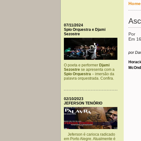
Home
Asc
07/11/2024
Spio Orquestra e Djami
Por
Sezostre
Em 16
por Dan
Horaci
O poeta e performer
Djami
McOnd
Sezostre
se apresenta com a
Spio Orquestra
– imersão da
palavra orquestrada. Confira.
02/10/2023
JEFERSON TENÓRIO
Jeferson é carioca radicado
em Porto Alegre. Atualmente é