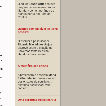
O editor
Edson Cruz
escreve
es.
pequeno apontamento sobre
literatura contemporânea de
o-
autoria negra em Portugal.
Confira.
Quando o impossível se torna
possível
s
O escritor e pesquisador
Ricardo Maciel dos Anjos
escreve sobre a criação de
universos fantásticos na
literatura. Vale conferir.
om
s.
A memória das coisas
nte
A professora e ensaísta
Maria
m,
Esther Maciel
mostra-nos um
dos ensaios de seu livro
A
memória das coisas
. Vale
conferir.
e
,
Uma pororoca tropiconcreta
oya