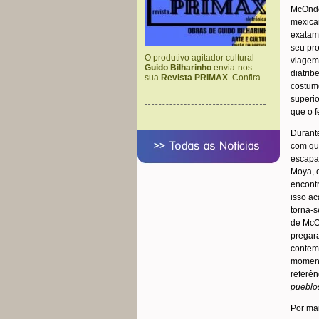
McOndo,
mexica
exatame
seu pro
O produtivo agitador cultural
viagem 
Guido Bilharinho
envia-nos
diatrib
sua
Revista PRIMAX
. Confira.
costume
superio
que o f
Durant
com qu
escapa 
Moya, 
encontr
isso ac
torna-s
de McO
pregara
contem
moment
referên
pueblo
Por mai