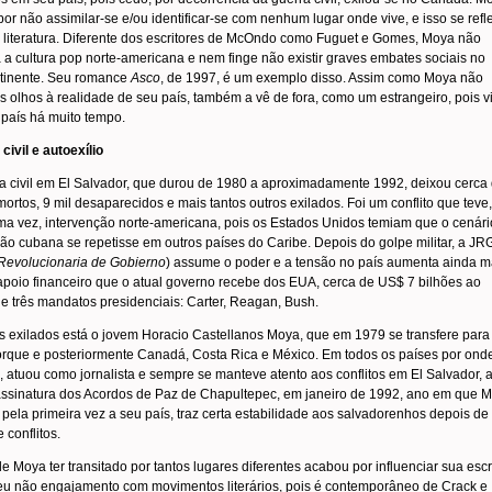
or não assimilar-se e/ou identificar-se com nenhum lugar onde vive, e isso se refl
 literatura. Diferente dos escritores de McOndo como Fuguet e Gomes, Moya não
 a cultura pop norte-americana e nem finge não existir graves embates sociais no
tinente. Seu romance
Asco
, de 1997, é um exemplo disso. Assim como Moya não
s olhos à realidade de seu país, também a vê de fora, como um estrangeiro, pois v
 país há muito tempo.
civil e autoexílio
a civil em El Salvador, que durou de 1980 a aproximadamente 1992, deixou cerca
mortos, 9 mil desaparecidos e mais tantos outros exilados. Foi um conflito que teve,
ma vez, intervenção norte-americana, pois os Estados Unidos temiam que o cenári
ão cubana se repetisse em outros países do Caribe. Depois do golpe militar, a JR
Revolucionaria de Gobierno
) assume o poder e a tensão no país aumenta ainda m
poio financeiro que o atual governo recebe dos EUA, cerca de US$ 7 bilhões ao
e três mandatos presidenciais: Carter, Reagan, Bush.
s exilados está o jovem Horacio Castellanos Moya, que em 1979 se transfere para
orque e posteriormente Canadá, Costa Rica e México. Em todos os países por ond
 atuou como jornalista e sempre se manteve atento aos conflitos em El Salvador, a
assinatura dos Acordos de Paz de Chapultepec, em janeiro de 1992, ano em que 
 pela primeira vez a seu país, traz certa estabilidade aos salvadorenhos depois de
 conflitos.
de Moya ter transitado por tantos lugares diferentes acabou por influenciar sua escr
eu não engajamento com movimentos literários, pois é contemporâneo de Crack e