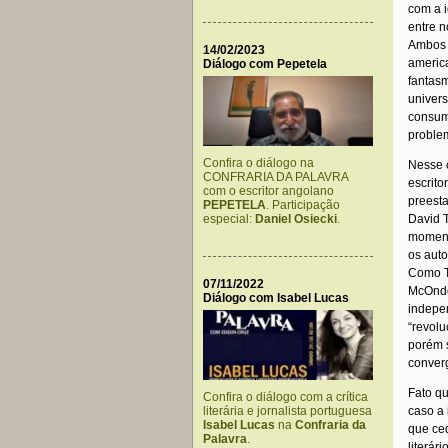
com a i
entre n
Ambos 
14/02/2023
america
Diálogo com Pepetela
fantasm
univers
consumi
problem
Confira o diálogo na
Nesse c
CONFRARIA DA PALAVRA
escrito
com o escritor angolano
preest
PEPETELA
. Participação
David T
especial:
Daniel Osiecki
.
momento
os aut
Como T
07/11/2022
McOndo
Diálogo com Isabel Lucas
indepe
“revol
porém s
conver
Fato q
Confira o diálogo com a crítica
caso a
literária e jornalista portuguesa
Isabel Lucas
na
Confraria da
que ce
Palavra
.
literár