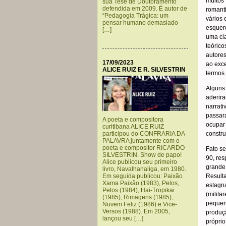
muitos 
sua Tese de Doutoramento
defendida em 2009. É autor de
romant
“Pedagogia Trágica: um
vários 
pensar humano demasiado
esquerd
[…]
uma cla
teórico
autores
17/09/2023
ao exce
ALICE RUIZ E R. SILVESTRIN
termos 
Alguns
aderira
narrati
passara
A poeta e compositora
ocupar
curitibana ALICE RUIZ
constr
participou do CONFRARIA DA
PALAVRA juntamente com o
poeta e compositor RICARDO
Fato s
SILVESTRIN. Show de papo!
90, res
Alice publicou seu primeiro
grande 
livro, Navalhanaliga, em 1980.
Resulta
Em seguida publicou: Paixão
Xama Paixão (1983), Pelos,
estagn
Pelos (1984), Hai-Tropikai
(milita
(1985), Rimagens (1985),
pequeno
Nuvem Feliz (1986) e Vice-
Versos (1988). Em 2005,
produçã
lançou seu […]
próprio