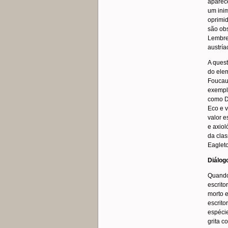
aparec
um inim
oprimid
são ob
Lembre
austría
A ques
do elem
Foucaul
exemplo
como Di
Eco e v
valor e
e axiol
da clas
Eagleto
Diálo
Quando
escrit
morto 
escrito
espécie
grita c