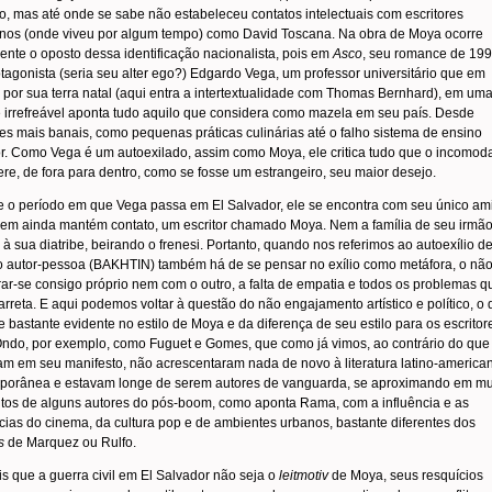
 mas até onde se sabe não estabeleceu contatos intelectuais com escritores
nos (onde viveu por algum tempo) como David Toscana. Na obra de Moya ocorre
nte o oposto dessa identificação nacionalista, pois em
Asco
, seu romance de 199
tagonista (seria seu alter ego?) Edgardo Vega, um professor universitário que em
por sua terra natal (aqui entra a intertextualidade com Thomas Bernhard), em um
e irrefreável aponta tudo aquilo que considera como mazela em seu país. Desde
s mais banais, como pequenas práticas culinárias até o falho sistema de ensino
r. Como Vega é um autoexilado, assim como Moya, ele critica tudo que o incomod
ere, de fora para dentro, como se fosse um estrangeiro, seu maior desejo.
e o período em que Vega passa em El Salvador, ele se encontra com seu único am
em ainda mantém contato, um escritor chamado Moya. Nem a família de seu irmã
à sua diatribe, beirando o frenesi. Portanto, quando nos referimos ao autoexílio d
o autor-pessoa (BAKHTIN) também há de se pensar no exílio como metáfora, o nã
ar-se consigo próprio nem com o outro, a falta de empatia e todos os problemas q
arreta. E aqui podemos voltar à questão do não engajamento artístico e político, o
e bastante evidente no estilo de Moya e da diferença de seu estilo para os escritor
ndo, por exemplo, como Fuguet e Gomes, que como já vimos, ao contrário do que
m em seu manifesto, não acrescentaram nada de novo à literatura latino-america
porânea e estavam longe de serem autores de vanguarda, se aproximando em mu
os de alguns autores do pós-boom, como aponta Rama, com a influência e as
cias do cinema, da cultura pop e de ambientes urbanos, bastante diferentes dos
s
de Marquez ou Rulfo.
s que a guerra civil em El Salvador não seja o
leitmotiv
de Moya, seus resquícios