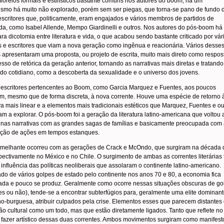
floreios formais e estilísticos bastante comuns nos autores do boom, há um
ismo há muito não explorado, porém sem ser piegas, que torna-se pano de fundo 
escritores que, politicamente, eram engajados e vários membros de partidos de
a, como Isabel Allende, Mempo Giardinelli e outros. Nos autores do pós-boom há
ra dicotomia entre literatura e vida, o que acabou sendo bastante criticado por vár
s e escritores que viam a nova geração como ingênua e reacionária. Vários desse
 apresentaram uma proposta, ou projeto de escrita, muito mais direto como respos
sso de retórica da geração anterior, tornando as narrativas mais diretas e tratando
do cotidiano, como a descoberta da sexualidade e o universo dos jovens.
 escritores pertencentes ao Boom, como Garcia Marquez e Fuentes, aos poucos
m, mesmo que de forma discreta, à nova corrente. Houve uma espécie de retorno 
va mais linear e a elementos mais tradicionais estéticos que Marquez, Fuentes e ou
m a explorar. O pós-boom foi a geração da literatura latino-americana que voltou 
 nas narrativas com as grandes sagas de famílias e basicamente preocupada com
ução de ações em tempos estanques.
emelhante ocorreu com as gerações de Crack e McOndo, que surgiram na década 
pectivamente no México e no Chile. O surgimento de ambas as correntes literárias
influência das políticas neoliberais que assolaram o continente latino-americano.
do de vários golpes de estado pelo continente nos anos 70 e 80, a economia fica
ada e pouco se produz. Geralmente como ocorre nessas situações obscuras de go
res ou não), tende-se a encontrar subterfúgios para, geralmente uma elite dominan
-burguesa, atribuir culpados pela crise. Elementos esses que parecem distantes
o cultural como um todo, mas que estão diretamente ligados. Tanto que reflete no
 fazer artístico dessas duas correntes. Ambos movimentos surgiram como manifest