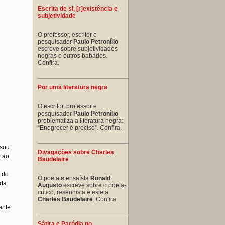
Escrita de si, [r]existência e
subjetividade
O professor, escritor e
pesquisador
Paulo Petronílio
escreve sobre subjetividades
negras e outros babados.
Confira.
Por uma literatura negra
O escritor, professor e
pesquisador
Paulo Petronílio
problematiza a literatura negra:
“Enegrecer é preciso”. Confira.
ssou
Divagações sobre Charles
o ao
Baudelaire
 do
O poeta e ensaísta
Ronald
ada
Augusto
escreve sobre o poeta-
crítico, resenhista e esteta
Charles Baudelaire
. Confira.
ente
Sátira e Paródia no