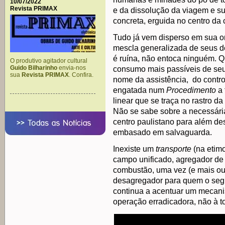
10/07/2022
Revista PRIMAX
e da dissolução da viagem e s
concreta, erguida no centro d
Tudo já vem disperso em sua 
mescla generalizada de seus d
é ruína, não entoca ninguém. Q
O produtivo agitador cultural
Guido Bilharinho
envia-nos
consumo mais passíveis de seu
sua
Revista PRIMAX
. Confira.
nome da assistência, do control
engatada num
Procedimento
a 
linear que se traça no rastro da
Não se sabe sobre a necessári
centro paulistano para além d
embasado em salvaguarda.
Inexiste um
transporte
(na etimo
campo unificado, agregador de
combustão, uma vez (e mais o
desagregador para quem o segu
continua a acentuar um mecani
operação erradicadora, não à t