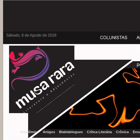
Sábado, 8 de Agosto de 2026
Acadêmico
Artigos
Blablablogues
Crítica Literária
Crônica
Ens