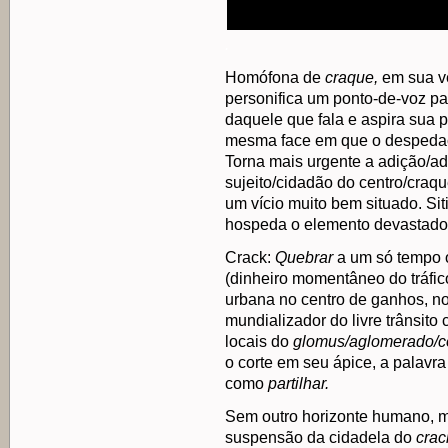
.
Homófona de
craque,
em sua v
personifica um ponto-de-voz pa
daquele que fala e aspira sua p
mesma face em que o despedaça
Torna mais urgente a adição/ad
sujeito/cidadão do centro/craq
um vício muito bem situado. Sit
hospeda o elemento devastado
Crack:
Quebrar
a um só tempo 
(dinheiro momentâneo do tráfic
urbana no centro de ganhos, n
mundializador do livre trânsito
locais do
glomus/aglomerado/
o corte em seu ápice, a palavr
como
partilhar.
Sem outro horizonte humano, me
suspensão da cidadela do
crac