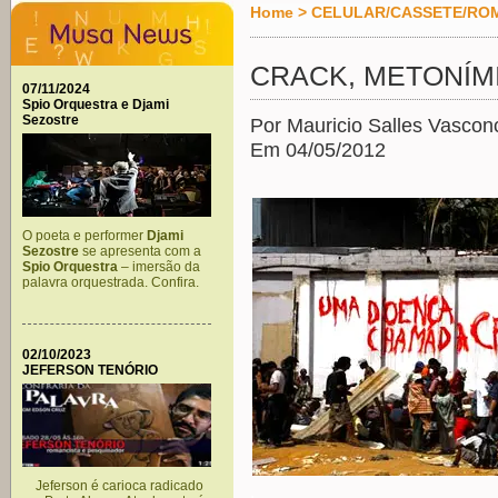
Home
>
CELULAR/CASSETE/RO
CRACK, METONÍM
07/11/2024
Spio Orquestra e Djami
Sezostre
Por Mauricio Salles Vascon
Em 04/05/2012
O poeta e performer
Djami
Sezostre
se apresenta com a
Spio Orquestra
– imersão da
palavra orquestrada. Confira.
02/10/2023
JEFERSON TENÓRIO
Jeferson é carioca radicado
.