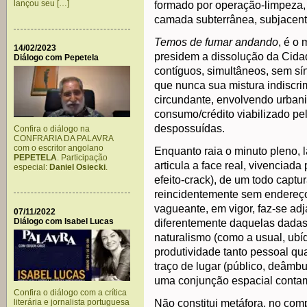
lançou seu […]
formado por operação-limpeza, s
camada subterrânea, subjacent
Temos de fumar andando
, é o 
14/02/2023
presidem a dissolução da Cid
Diálogo com Pepetela
contíguos, simultâneos, sem s
que nunca sua mistura indiscri
circundante, envolvendo urban
consumo/crédito viabilizado pel
despossuídas.
Confira o diálogo na
CONFRARIA DA PALAVRA
com o escritor angolano
Enquanto raia o minuto pleno, l
PEPETELA
. Participação
articula a face real, vivenciad
especial:
Daniel Osiecki
.
efeito-crack), de um todo captu
reincidentemente sem endereç
vagueante, em vigor, faz-se ad
07/11/2022
Diálogo com Isabel Lucas
diferentemente daquelas dadas 
naturalismo (como a usual, ubí
produtividade tanto pessoal qu
traço de lugar (público, deâmb
uma conjunção espacial conta
Confira o diálogo com a crítica
literária e jornalista portuguesa
Não constitui metáfora, no co