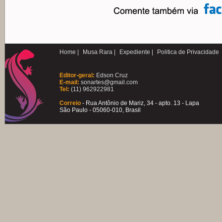
Home |
Musa Rara |
Expediente |
Politica de Privacidade
Editor-geral:
Edson Cruz
E-mail:
sonartes@gmail.com
Tel:
(11) 962922981
Correio
- Rua Antônio de Mariz, 34 - apto. 13 - Lapa
São Paulo - 05060-010, Brasil