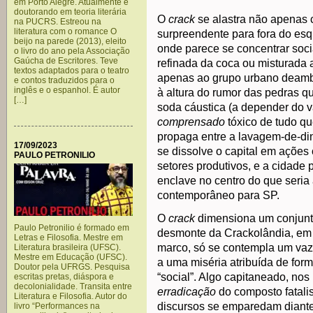
em Porto Alegre. Atualmente é
doutorando em teoria literária
O
crack
se alastra não apenas 
na PUCRS. Estreou na
literatura com o romance O
surpreendente para fora do esq
beijo na parede (2013), eleito
onde parece se concentrar soci
o livro do ano pela Associação
Gaúcha de Escritores. Teve
refinada da coca ou misturada a
textos adaptados para o teatro
apenas ao grupo urbano deamb
e contos traduzidos para o
inglês e o espanhol. É autor
à altura do rumor das pedras q
[…]
soda cáustica (a depender do v
comprensado
tóxico de tudo que
propaga entre a lavagem-de-di
17/09/2023
se dissolve o capital em ações
PAULO PETRONILIO
setores produtivos, e a cidade
enclave no centro do que seria
contemporâneo para SP.
O
crack
dimensiona um conjunto
Paulo Petronilio é formado em
desmonte da Crackolândia, em j
Letras e Filosofia. Mestre em
marco, só se contempla um vaz
Literatura brasileira (UFSC).
Mestre em Educação (UFSC).
a uma miséria atribuída de forma
Doutor pela UFRGS. Pesquisa
“social”. Algo capitaneado, nos
escritas pretas, diáspora e
decolonialidade. Transita entre
erradicação
do composto fatalis
Literatura e Filosofia. Autor do
discursos se emparedam diante
livro “Performances na