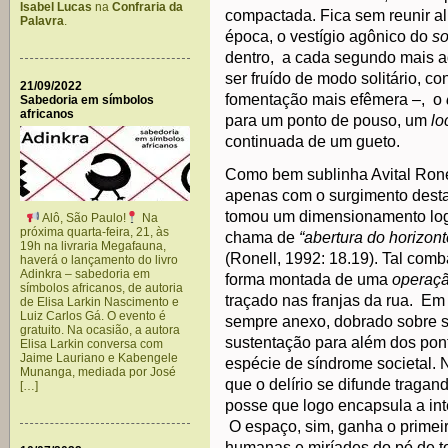
Isabel Lucas
na
Confraria da
compactada. Fica sem reunir al
Palavra
.
época, o vestígio agônico do
s
dentro, a cada segundo mais adi
ser fruído de modo solitário, c
21/09/2022
fomentação mais efêmera –, o
Sabedoria em símbolos
africanos
para um ponto de pouso, um
lo
continuada de um gueto.
Como bem sublinha Avital Rone
apenas com o surgimento desta 
tomou um dimensionamento logí
Alô, São Paulo!
Na
próxima quarta-feira, 21, às
chama de
“abertura do horizont
19h na livraria Megafauna,
(Ronell, 1992: 18.19). Tal comb
haverá o lançamento do livro
Adinkra – sabedoria em
forma montada de uma
operaç
símbolos africanos, de autoria
traçado nas franjas da rua. Em
de Elisa Larkin Nascimento e
Luiz Carlos Gá. O evento é
sempre anexo, dobrado sobre s
gratuito. Na ocasião, a autora
sustentação para além dos pon
Elisa Larkin conversa com
Jaime Lauriano e Kabengele
espécie de síndrome societal. 
Munanga, mediada por José
que o delírio se difunde tragan
[…]
posse que logo encapsula a int
O espaço, sim, ganha o prime
humanas e miríades do pó de to