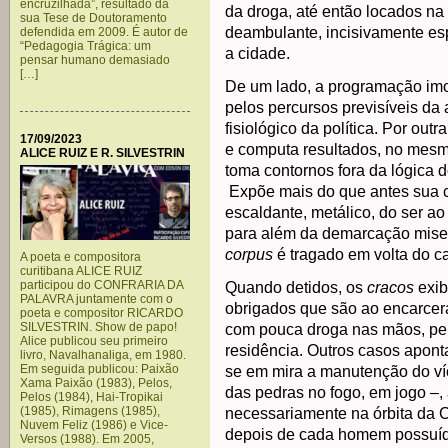
encruzilhada”, resultado da
da droga, até então locados na
sua Tese de Doutoramento
deambulante, incisivamente es
defendida em 2009. É autor de
“Pedagogia Trágica: um
a cidade.
pensar humano demasiado
[…]
De um lado, a programação imo
pelos percursos previsíveis da
fisiológico da política. Por outr
17/09/2023
e computa resultados, no mes
ALICE RUIZ E R. SILVESTRIN
toma contornos fora da lógica d
Expõe mais do que antes sua c
escaldante, metálico, do ser ao 
para além da demarcação mise
corpus
é tragado em volta do ca
A poeta e compositora
curitibana ALICE RUIZ
participou do CONFRARIA DA
Quando detidos, os
cracos
exib
PALAVRA juntamente com o
obrigados que são ao encarcer
poeta e compositor RICARDO
SILVESTRIN. Show de papo!
com pouca droga nas mãos, pel
Alice publicou seu primeiro
residência. Outros casos apont
livro, Navalhanaliga, em 1980.
Em seguida publicou: Paixão
se em mira a manutenção do víci
Xama Paixão (1983), Pelos,
das pedras no fogo, em jogo –,
Pelos (1984), Hai-Tropikai
(1985), Rimagens (1985),
necessariamente na órbita da 
Nuvem Feliz (1986) e Vice-
depois de cada homem possuíd
Versos (1988). Em 2005,