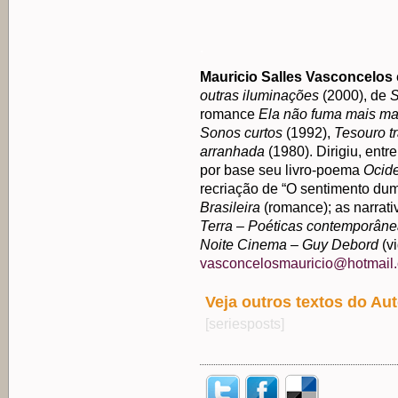
.
Mauricio Salles Vasconcelos
outras iluminações
(2000), de
S
romance
Ela não fuma mais m
Sonos curtos
(1992),
Tesouro t
arranhada
(1980). Dirigiu, entr
por base seu livro-poema
Ocid
recriação de “O sentimento dum 
Brasileira
(romance); as narrat
Terra – Poéticas contemporâne
Noite Cinema – Guy Debord
(v
vasconcelosmauricio@hotmail
Veja outros textos do Aut
[seriesposts]