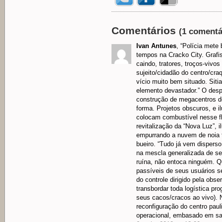
Comentários
(1 comentá
Ivan Antunes
, “Polícia mete
tempos na Cracko City. Grafis
caindo, tratores, troços-vivos
sujeito/cidadão do centro/cra
vício muito bem situado. Siti
elemento devastador.” O desp
construção de megacentros de
forma. Projetos obscuros, e
colocam combustível nesse f
revitalização da “Nova Luz”, 
empurrando a nuvem de noia t
bueiro. “Tudo já vem disper
na mescla generalizada de se
ruína, não entoca ninguém. 
passíveis de seus usuários s
do controle dirigido pela obs
transbordar toda logística pro
seus cacos/cracos ao vivo). 
reconfiguração do centro pa
operacional, embasado em sa