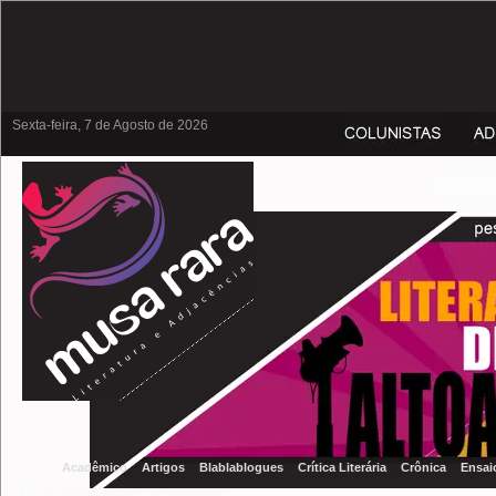
Sexta-feira, 7 de Agosto de 2026
Acadêmico
Artigos
Blablablogues
Crítica Literária
Crônica
Ensai