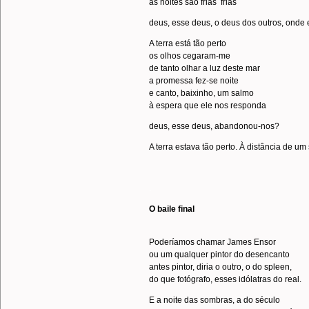
as noites são frias frias
deus, esse deus, o deus dos outros, onde
A terra está tão perto
os olhos cegaram-me
de tanto olhar a luz deste mar
a promessa fez-se noite
e canto, baixinho, um salmo
à espera que ele nos responda
deus, esse deus, abandonou-nos?
A terra estava tão perto. À distância de um
.
.
O baile final
.
Poderíamos chamar James Ensor
ou um qualquer pintor do desencanto
antes pintor, diria o outro, o do spleen,
do que fotógrafo, esses idólatras do real.
E a noite das sombras, a do século