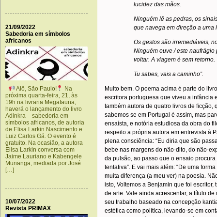
lucidez das mãos.
Ninguém lê as pedras, os sinais
21/09/2022
que navega em direção a uma il
Sabedoria em símbolos
africanos
Os gestos são irremediáveis, no
Ninguém ouve / este naufrágio 
voltar. A viagem é sem retorno.
Tu sabes, vais a caminho”.
Alô, São Paulo!
Na
Muito bem. O poema acima é parte do livro
próxima quarta-feira, 21, às
escritora portuguesa que viveu a infânci
19h na livraria Megafauna,
também autora de quatro livros de ficção,
haverá o lançamento do livro
sabemos se em Portugal é assim, mas par
Adinkra – sabedoria em
símbolos africanos, de autoria
ensaísta, e notória estudiosa da obra do f
de Elisa Larkin Nascimento e
respeito a própria autora em entrevista à
Luiz Carlos Gá. O evento é
plena consciência: “Eu diria que são pas
gratuito. Na ocasião, a autora
Elisa Larkin conversa com
bebe nas margens do não-dito, do não-expl
Jaime Lauriano e Kabengele
da pulsão, ao passo que o ensaio procura 
Munanga, mediada por José
tentativa”. E vai mais além: “De uma forma 
[…]
muita diferença (a meu ver) na poesia. Nã
isto, Voltemos a Benjamin que foi escritor, tr
de arte. Vale ainda acrescentar, a título d
10/07/2022
seu trabalho baseado na concepção kantian
Revista PRIMAX
estética como política, levando-se em conta