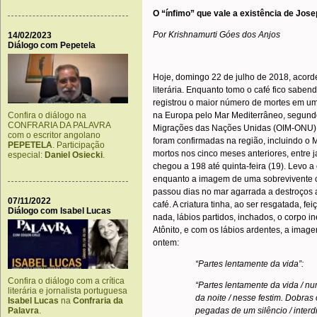
O “ínfimo” que vale a existência de Jos
Por Krishnamurti Góes dos Anjos
14/02/2023
Diálogo com Pepetela
Hoje, domingo 22 de julho de 2018, acorde
literária. Enquanto tomo o café fico saben
registrou o maior número de mortes em um
Confira o diálogo na
na Europa pelo Mar Mediterrâneo, segund
CONFRARIA DA PALAVRA
Migrações das Nações Unidas (OIM-ONU). 
com o escritor angolano
foram confirmadas na região, incluindo o 
PEPETELA
. Participação
mortos nos cinco meses anteriores, entre 
especial:
Daniel Osiecki
.
chegou a 198 até quinta-feira (19). Levo a
enquanto a imagem de uma sobrevivente
passou dias no mar agarrada a destroços 
07/11/2022
café. A criatura tinha, ao ser resgatada, 
Diálogo com Isabel Lucas
nada, lábios partidos, inchados, o corpo 
Atônito, e com os lábios ardentes, a ima
ontem:
“Partes lentamente da vida”:
Confira o diálogo com a crítica
“Partes lentamente da vida / n
literária e jornalista portuguesa
da noite / nesse festim. Dobras
Isabel Lucas
na
Confraria da
Palavra
.
pegadas de um silêncio / inter