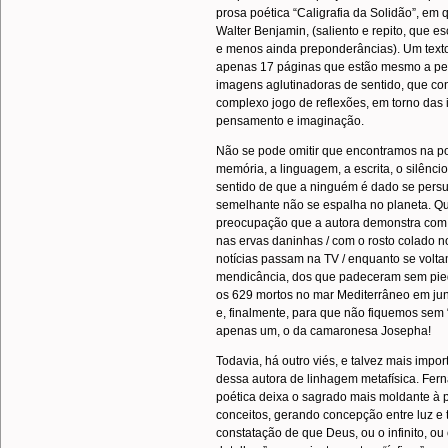
prosa poética “Caligrafia da Solidão”, e
Walter Benjamin, (saliento e repito, que es
e menos ainda preponderâncias). Um texto d
apenas 17 páginas que estão mesmo a pedi
imagens aglutinadoras de sentido, que c
complexo jogo de reflexões, em torno das i
pensamento e imaginação.
Não se pode omitir que encontramos na po
memória, a linguagem, a escrita, o silênci
sentido de que a ninguém é dado se persua
semelhante não se espalha no planeta. Qua
preocupação que a autora demonstra com 
nas ervas daninhas / com o rosto colado n
notícias passam na TV / enquanto se volt
mendicância, dos que padeceram sem pie
os 629 mortos no mar Mediterrâneo em junh
e, finalmente, para que não fiquemos se
apenas um, o da camaronesa Josepha!
Todavia, há outro viés, e talvez mais impor
dessa autora de linhagem metafísica. Fer
poética deixa o sagrado mais moldante à p
conceitos, gerando concepção entre luz e
constatação de que Deus, ou o infinito, 