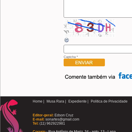
Captcha
*
Home |
Musa Rara |
Expediente |
Politica de Privacidade
Editor-geral:
Edson Cruz
E-mail:
sonartes@gmail.com
Tel:
(11) 962922981
Correio
- Rua Antônio de Mariz, 34 - apto. 13 - Lapa