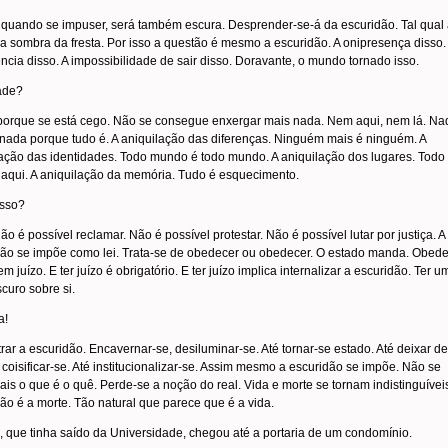
, quando se impuser, será também escura. Desprender-se-á da escuridão. Tal qual
da sombra da fresta. Por isso a questão é mesmo a escuridão. A onipresença disso.
ncia disso. A impossibilidade de sair disso. Doravante, o mundo tornado isso.
ade?
porque se está cego. Não se consegue enxergar mais nada. Nem aqui, nem lá. Na
nada porque tudo é. A aniquilação das diferenças. Ninguém mais é ninguém. A
ação das identidades. Todo mundo é todo mundo. A aniquilação dos lugares. Todo
 aqui. A aniquilação da memória. Tudo é esquecimento.
isso?
não é possível reclamar. Não é possível protestar. Não é possível lutar por justiça. A
dão se impõe como lei. Trata-se de obedecer ou obedecer. O estado manda. Obed
m juízo. E ter juízo é obrigatório. E ter juízo implica internalizar a escuridão. Ter u
scuro sobre si.
a!
rar a escuridão. Encavernar-se, desiluminar-se. Até tornar-se estado. Até deixar de
é coisificar-se. Até institucionalizar-se. Assim mesmo a escuridão se impõe. Não se
is o que é o quê. Perde-se a noção do real. Vida e morte se tornam indistinguíveis
ão é a morte. Tão natural que parece que é a vida.
, que tinha saído da Universidade, chegou até a portaria de um condomínio.