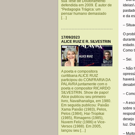
sua Tese de Doutoramento
defendida em 2009. É autor de
ideias!
“Pedagogia Trágica: um
pastado
pensar humano demasiado
e da es
[…]
– Situ
O probl
17/09/2023
durante
ALICE RUIZ E R. SILVESTRIN
estado.
Como ta
– Sei.
– Não h
A poeta e compositora
opressã
curitibana ALICE RUIZ
haverá 
participou do CONFRARIA DA
PALAVRA juntamente com o
desabr
poeta e compositor RICARDO
SILVESTRIN. Show de papo!
– Como
Alice publicou seu primeiro
livro, Navalhanaliga, em 1980.
– A esc
Em seguida publicou: Paixão
sobre s
Xama Paixão (1983), Pelos,
Pelos (1984), Hai-Tropikai
respost
(1985), Rimagens (1985),
desejo
Nuvem Feliz (1986) e Vice-
luz. Di
Versos (1988). Em 2005,
lançou seu […]
– Muito