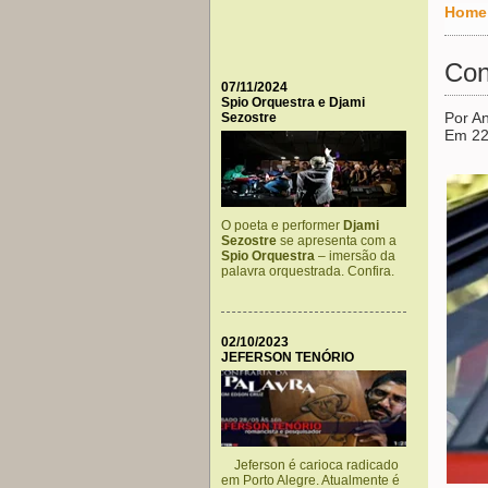
Home
Con
07/11/2024
Spio Orquestra e Djami
Por An
Sezostre
Em 22
O poeta e performer
Djami
Sezostre
se apresenta com a
Spio Orquestra
– imersão da
palavra orquestrada. Confira.
02/10/2023
JEFERSON TENÓRIO
Jeferson é carioca radicado
em Porto Alegre. Atualmente é