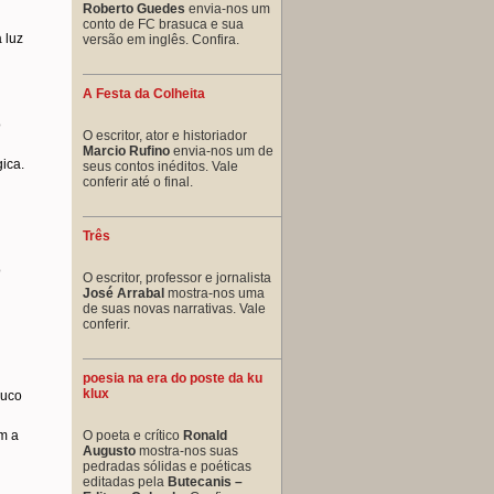
Roberto Guedes
envia-nos um
conto de FC brasuca e sua
 luz
versão em inglês. Confira.
A Festa da Colheita
o
O escritor, ator e historiador
Marcio Rufino
envia-nos um de
gica.
seus contos inéditos. Vale
conferir até o final.
Três
o
O escritor, professor e jornalista
José Arrabal
mostra-nos uma
de suas novas narrativas. Vale
conferir.
poesia na era do poste da ku
klux
ouco
O poeta e crítico
Ronald
m a
Augusto
mostra-nos suas
pedradas sólidas e poéticas
editadas pela
Butecanis –