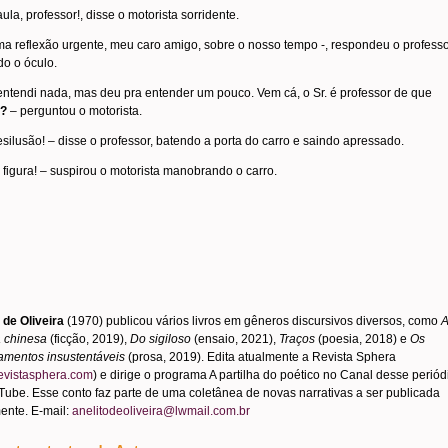
ula, professor!, disse o motorista sorridente.
a reflexão urgente, meu caro amigo, sobre o nosso tempo -, respondeu o profess
do o óculo.
ntendi nada, mas deu pra entender um pouco. Vem cá, o Sr. é professor de que
?
– perguntou o motorista.
silusão! – disse o professor, batendo a porta do carro e saindo apressado.
figura! – suspirou o motorista manobrando o carro.
 de Oliveira
(1970) publicou vários livros em gêneros discursivos diversos, como
 chinesa
(ficção, 2019),
Do sigiloso
(ensaio, 2021),
Traços
(poesia, 2018) e
Os
mentos insustentáveis
(prosa, 2019). Edita atualmente a Revista Sphera
evistasphera.com
) e dirige o programa A partilha do poético no Canal desse periód
ube. Esse conto faz parte de uma coletânea de novas narrativas a ser publicada
ente. E-mail:
anelitodeoliveira@lwmail.com.br