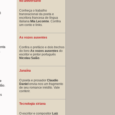
No aniversário
Conheça o trabalho
é
transnacional da poeta e
escritora francesa de língua
italiana
Mia Lecomte
. Confira
um conto e links.
As vozes ausentes
enta
Confira o prefácio e dois trechos
do livro
As vozes ausentes
do
s
escritor e pintor português
Nicolau Saião
.
Janaína
O poeta e prosador
Claudio
ue
Daniel
envia-nos um fragmento
dão.
de seu romance inédito. Vale
conferir.
os
Tecnologia siriana
O escritor e compositor
Luiz