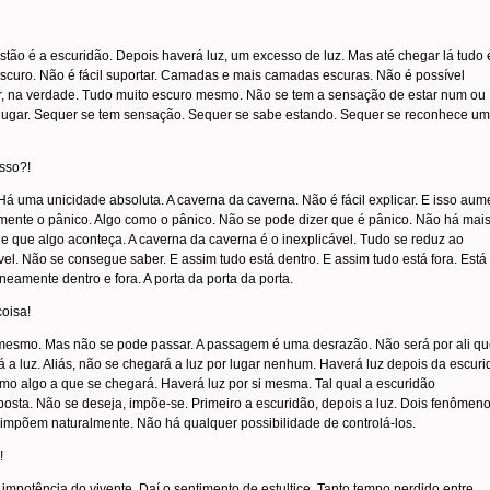
stão é a escuridão. Depois haverá luz, um excesso de luz. Mas até chegar lá tudo 
scuro. Não é fácil suportar. Camadas e mais camadas escuras. Não é possível
r, na verdade. Tudo muito escuro mesmo. Não se tem a sensação de estar num ou
 lugar. Sequer se tem sensação. Sequer se sabe estando. Sequer se reconhece um
sso?!
Há uma unicidade absoluta. A caverna da caverna. Não é fácil explicar. E isso aum
lmente o pânico. Algo como o pânico. Não se pode dizer que é pânico. Não há mai
 que algo aconteça. A caverna da caverna é o inexplicável. Tudo se reduz ao
ível. Não se consegue saber. E assim tudo está dentro. E assim tudo está fora. Está
neamente dentro e fora. A porta da porta da porta.
oisa!
 mesmo. Mas não se pode passar. A passagem é uma desrazão. Não será por ali q
 a luz. Aliás, não se chegará a luz por lugar nenhum. Haverá luz depois da escuri
o algo a que se chegará. Haverá luz por si mesma. Tal qual a escuridão
osta. Não se deseja, impõe-se. Primeiro a escuridão, depois a luz. Dois fenômen
impõem naturalmente. Não há qualquer possibilidade de controlá-los.
!
 impotência do vivente. Daí o sentimento de estultice. Tanto tempo perdido entre