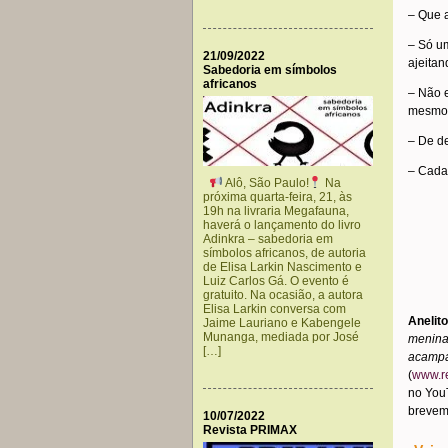
– Que a
– Só um
21/09/2022
ajeitan
Sabedoria em símbolos
africanos
– Não e
mesmo
– De de
– Cada 
Alô, São Paulo!
Na
próxima quarta-feira, 21, às
19h na livraria Megafauna,
haverá o lançamento do livro
Adinkra – sabedoria em
símbolos africanos, de autoria
de Elisa Larkin Nascimento e
Luiz Carlos Gá. O evento é
gratuito. Na ocasião, a autora
Elisa Larkin conversa com
Anelito
Jaime Lauriano e Kabengele
Munanga, mediada por José
menina
[…]
acampa
(
www.r
no YouT
brevem
10/07/2022
Revista PRIMAX