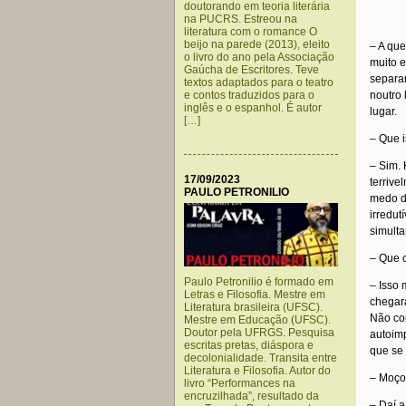
doutorando em teoria literária
na PUCRS. Estreou na
literatura com o romance O
beijo na parede (2013), eleito
– A que
o livro do ano pela Associação
muito e
Gaúcha de Escritores. Teve
separa
textos adaptados para o teatro
e contos traduzidos para o
noutro
inglês e o espanhol. É autor
lugar.
[…]
– Que i
– Sim. 
17/09/2023
terrive
PAULO PETRONILIO
medo de
irredut
simulta
– Que c
Paulo Petronilio é formado em
– Isso
Letras e Filosofia. Mestre em
chegará
Literatura brasileira (UFSC).
Não com
Mestre em Educação (UFSC).
Doutor pela UFRGS. Pesquisa
autoimp
escritas pretas, diáspora e
que se 
decolonialidade. Transita entre
Literatura e Filosofia. Autor do
– Moço
livro “Performances na
encruzilhada”, resultado da
– Daí a