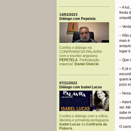
– A luz
fresta 
14/02/2023
onipotê
Diálogo com Pepetela
– Verd
– Não 
mais é 
aniquil
Confira o diálogo na
lugar é
CONFRARIA DA PALAVRA
com o escritor angolano
PEPETELA
. Participação
– Que 
especial:
Daniel Osiecki
.
– E já 
escuri
quem te
07/11/2022
juízo e
Diálogo com Isabel Lucas
– Noss
– Adent
ser. At
sabe ma
Confira o diálogo com a crítica
escurid
literária e jornalista portuguesa
Isabel Lucas
na
Confraria da
O carro
Palavra
.