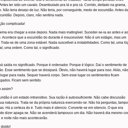
 Antes ter sido um cavalo. Deambulado pra lá e pra cá. Corrido, deitado na grama,
. Não teria desejo de luz. Não teria, por conseguinte, medo de escuridão. Antes da
curidão. Depois, claro, não sentiria nada.
ação complicada!
ema era chegar a esse depois. Nada mais inatingível. Suceder-se-ia ao antes e a
. Acontece que a escuridão do durante é insucessível. Não é um estágio, mas um
 Trata-se de uma zona estável. Nada suscetível a instabilidades. Como tal, uma ló
l, uma ordem. Como tal, o significado.
á saída no significado. Porque é ordenador. Porque é lógico. Daí o sentimento de
o. Esse sentimento que se dissipará. Óbvio, não haverá lugar para isso. Aliás, nã
lugar para nada. Sequer haverá corpo. Sem esse lugar os sentimentos ficam
igados. Ficam sem sentido.
 assim?
uridão é um estado intransitivo. Sua razão é autossuficiente. Não cabe discussão
ua natureza. Trata-se da própria natureza exercendo-se. Não há perguntas, tamp
as. Há a certeza do é. Tudo mais é silencio. Converte-se em silencio. O que era
 de dizer apaga-se. Não se acenderá tampouco um dia. Não haverá dia mesmo co
a e noite não mais acontecerão.
 doido!