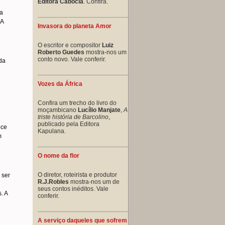
Editora Cabocla
. Confira.
 a
 A
Invasora do planeta Amor
O escritor e compositor
Luiz
Roberto Guedes
mostra-nos um
conto novo. Vale conferir.
da
Vozes da África
Confira um trecho do livro do
moçambicano
Lucílio Manjate
,
A
triste história de Barcolino
,
publicado pela Editora
ece
Kapulana.
m
O nome da flor
O diretor, roteirista e produtor
 ser
R.J.Robles
mostra-nos um de
seus contos inéditos. Vale
. A
conferir.
A serviço daqueles que sofrem