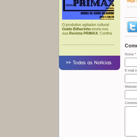
Veja
[serie
O produtivo agitador cultural
Guido Bilharinho
envia-nos
sua
Revista PRIMAX
. Confira.
Come
Nome *
E-mail (
Website
Comentá