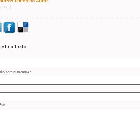
 outros textos do Autor
sposts]
nte o texto
não será publicado) *
rio