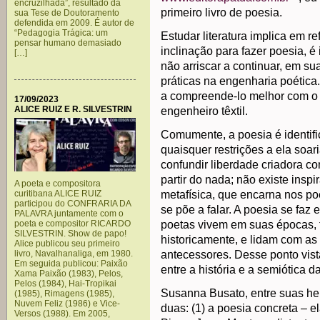
encruzilhada”, resultado da
primeiro livro de poesia.
sua Tese de Doutoramento
defendida em 2009. É autor de
“Pedagogia Trágica: um
Estudar literatura implica em r
pensar humano demasiado
inclinação para fazer poesia, é 
[…]
não arriscar a continuar, em su
práticas na engenharia poética
a compreende-lo melhor com o 
17/09/2023
ALICE RUIZ E R. SILVESTRIN
engenheiro têxtil.
Comumente, a poesia é identifi
quaisquer restrições a ela soa
confundir liberdade criadora co
partir do nada; não existe insp
A poeta e compositora
curitibana ALICE RUIZ
metafísica, que encarna nos po
participou do CONFRARIA DA
se põe a falar. A poesia se faz
PALAVRA juntamente com o
poeta e compositor RICARDO
poetas vivem em suas épocas, 
SILVESTRIN. Show de papo!
historicamente, e lidam com as
Alice publicou seu primeiro
livro, Navalhanaliga, em 1980.
antecessores. Desse ponto vist
Em seguida publicou: Paixão
entre a história e a semiótica d
Xama Paixão (1983), Pelos,
Pelos (1984), Hai-Tropikai
Susanna Busato, entre suas he
(1985), Rimagens (1985),
Nuvem Feliz (1986) e Vice-
duas: (1) a poesia concreta – e
Versos (1988). Em 2005,