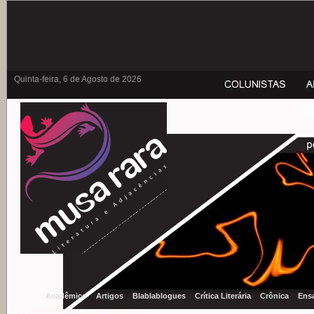
Quinta-feira, 6 de Agosto de 2026
Acadêmico
Artigos
Blablablogues
Crítica Literária
Crônica
Ens