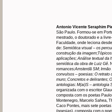
.
Antonio Vicente Seraphim Pie
São Paulo. Formou-se em Port
mestrado, o doutorado e a liv
Faculdade, onde leciona desde
de:
Semiótica visual – os percu
construção da imagem
;
Tópicos
aplicações
;
Análise textual da
semiótica da obra de Luiz Gê
. 
romances:
Amsterdã SM
;
Irmão 
convulsos
– poesias:
O retrato 
muro
;
Concretos e delirantes
;
O
antologias:
M(ai)S – antologia 
organizada com o escritor Gla
composta com os poetas Paulo
Montenegro, Marcelo Sahea, T
Caco Pontes, mais sete poeta
(poesias), composta com o poet