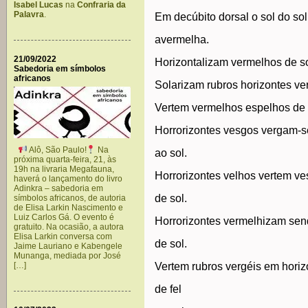
Isabel Lucas
na
Confraria da
Palavra
.
Em decúbito dorsal o sol do sol
avermelha.
21/09/2022
Horizontalizam vermelhos de so
Sabedoria em símbolos
africanos
Solarizam rubros horizontes ve
Vertem vermelhos espelhos de 
Horrorizontes vesgos vergam-s
Alô, São Paulo!
Na
ao sol.
próxima quarta-feira, 21, às
19h na livraria Megafauna,
Horrorizontes velhos vertem v
haverá o lançamento do livro
Adinkra – sabedoria em
de sol.
símbolos africanos, de autoria
de Elisa Larkin Nascimento e
Luiz Carlos Gá. O evento é
Horrorizontes vermelhizam se
gratuito. Na ocasião, a autora
Elisa Larkin conversa com
de sol.
Jaime Lauriano e Kabengele
Munanga, mediada por José
[…]
Vertem rubros vergéis em horiz
de fel