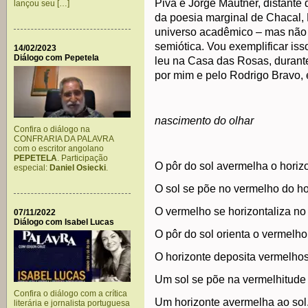
Piva e Jorge Mautner, distante 
lançou seu […]
da poesia marginal de Chacal, N
universo acadêmico – mas não o 
semiótica. Vou exemplificar is
14/02/2023
Diálogo com Pepetela
leu na Casa das Rosas, durant
por mim e pelo Rodrigo Bravo, 
nascimento do olhar
Confira o diálogo na
CONFRARIA DA PALAVRA
com o escritor angolano
PEPETELA
. Participação
O pôr do sol avermelha o horiz
especial:
Daniel Osiecki
.
O sol se põe no vermelho do ho
O vermelho se horizontaliza no 
07/11/2022
Diálogo com Isabel Lucas
O pôr do sol orienta o vermelho
O horizonte deposita vermelhos
Um sol se põe na vermelhitude 
Confira o diálogo com a crítica
Um horizonte avermelha ao sol
literária e jornalista portuguesa