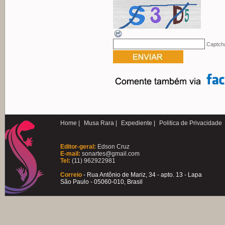
Captch
Home |
Musa Rara |
Expediente |
Politica de Privacidade
Editor-geral:
Edson Cruz
E-mail:
sonartes@gmail.com
Tel:
(11) 962922981
Correio
- Rua Antônio de Mariz, 34 - apto. 13 - Lapa
São Paulo - 05060-010, Brasil