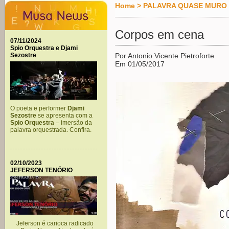
Home
>
PALAVRA QUASE MURO
Corpos em cena
07/11/2024
Spio Orquestra e Djami
Sezostre
Por Antonio Vicente Pietroforte
Em 01/05/2017
O poeta e performer
Djami
Sezostre
se apresenta com a
Spio Orquestra
– imersão da
palavra orquestrada. Confira.
02/10/2023
JEFERSON TENÓRIO
Jeferson é carioca radicado