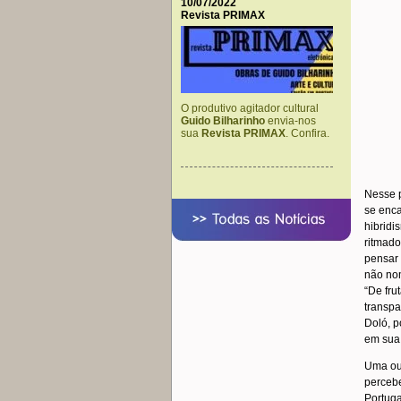
10/07/2022
Revista PRIMAX
O produtivo agitador cultural
Guido Bilharinho
envia-nos
sua
Revista PRIMAX
. Confira.
Nesse p
se enca
hibridi
ritmado
pensar 
não n
“De fru
transpa
Doló, p
em sua 
Uma out
perceb
Portuga