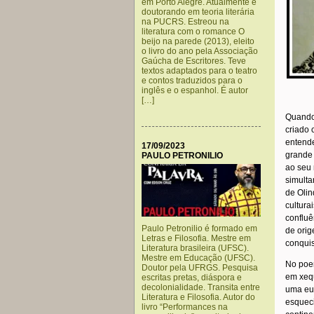
em Porto Alegre. Atualmente é
doutorando em teoria literária
na PUCRS. Estreou na
literatura com o romance O
beijo na parede (2013), eleito
o livro do ano pela Associação
Gaúcha de Escritores. Teve
textos adaptados para o teatro
e contos traduzidos para o
inglês e o espanhol. É autor
[…]
Quando 
criado 
entende
17/09/2023
grande 
PAULO PETRONILIO
ao seu 
simulta
de Olin
cultura
confluê
Paulo Petronilio é formado em
de ori
Letras e Filosofia. Mestre em
conquis
Literatura brasileira (UFSC).
Mestre em Educação (UFSC).
No po
Doutor pela UFRGS. Pesquisa
em xequ
escritas pretas, diáspora e
decolonialidade. Transita entre
uma eu
Literatura e Filosofia. Autor do
esqueci
livro “Performances na