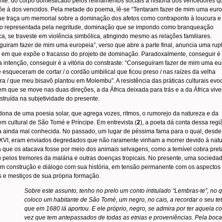
nte: do corpo domesticado pelos refinamentos sociais à história dos vencedores q
e à dos vencidos. Pela metade do poema, lê-se “Tentaram fazer de mim uma euro
ue traça um memorial sobre a dominação dos afetos como contraponto à loucura e
ão representada pela negritude, dominação que se impondo como branqueação
a, se traveste em violência simbólica, atingindo mesmo as relações familiares.
uiram fazer de mim uma europeia”, verso que abre a parte final, anuncia uma rup
em que expõe o fracasso do projeto de dominação. Paradoxalmente, conseguir é
a intenção, conseguir é a vitória do constraste: “Conseguiram fazer de mim uma e
e esqueceram de cortar / o cordão umbilical que ficou preso / nas raízes da velha
eira / que meu bisavô plantou em Molembu”. A resistência das práticas culturais ev
m que se move nas duas direções, a da África deixada para trás e a da África viv
struída na subjetividade do presente.
dona de uma poesia solar, que agrega vozes, ritmos, o rumorejo da natureza e da
m cultural de São Tomé e Príncipe. Em entrevista (
2
), a poeta dá conta dessa regi
a ainda mal conhecida. No passado, um lugar de péssima fama para o qual, desde
XVI, eram enviados degredados que não raramente vinham a morrer devido à nat
a que os atacava fosse por meio dos animais selvagens, como a temível cobra pret
u pelos tremores da malária e outras doenças tropicais. No presente, uma socieda
m construção e diálogo com sua história, em tensão permanente com os aspectos
s e mestiços de sua própria formação.
Sobre este assunto, tenho no prelo um conto intitulado “Lembras-te”, no 
coloco um habitante de São Tomé, um negro, no cais, a recordar o seu tet
que em 1680 lá aportou. E ele próprio, negro, se admira por ter aquela c
vez que tem antepassados de todas as etnias e proveniências. Pela boca