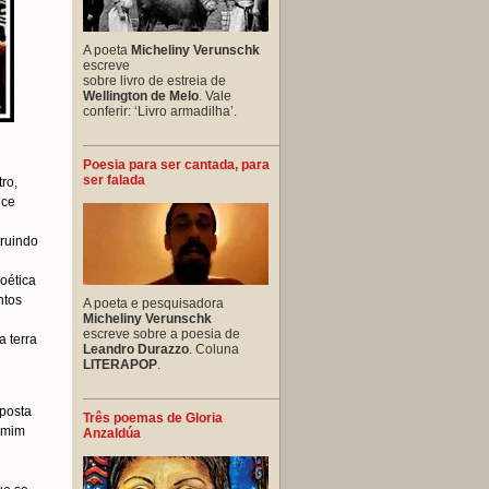
A poeta
Micheliny Verunschk
escreve
sobre livro de estreia de
Wellington de Melo
. Vale
conferir: ‘Livro armadilha’.
Poesia para ser cantada, para
ser falada
ro,
ece
l
truindo
oética
ntos
A poeta e pesquisadora
Micheliny Verunschk
escreve sobre a poesia de
a terra
Leandro Durazzo
. Coluna
LITERAPOP
.
 posta
Três poemas de Gloria
e mim
Anzaldúa