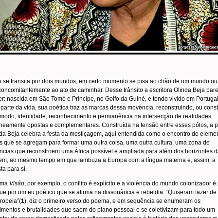
se transita por dois mundos, em certo momento se pisa ao chão de um mundo out
concomitantemente ao ato de caminhar. Desse trânsito a escritora Olinda Beja par
r: nascida em São Tomé e Príncipe, no Golfo da Guiné, e tendo vivido em Portuga
parte da vida, sua poética traz as marcas dessa movência, reconstruindo, ou cons
modo, identidade, reconhecimento e permanência na intersecção de realidades
neamente opostas e complementares. Construída na tensão entre esses pólos, a p
da Beja celebra a festa da mestiçagem, aqui entendida como o encontro de eleme
is que se agregam para formar uma outra coisa, uma outra cultura: uma zona de
ncias que reconstroem uma África possível e ampliada para além dos horizontes d
gem, ao mesmo tempo em que lambuza a Europa com a língua materna e, assim, a
ta para si.
ema
Visão
, por exemplo, o conflito é explícito e a violência do mundo colonizador é
e por um eu poético que se afirma na dissonância e rebeldia. “Quiseram fazer d
ropeia”(
1
), diz o primeiro verso do poema, e em sequência se enumeram os
mentos e brutalidades que saem do plano pessoal e se coletivizam para todo um