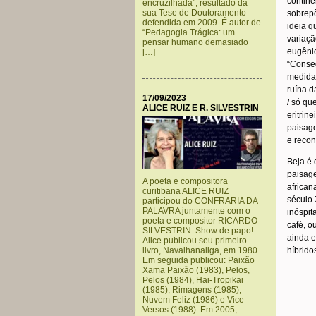
contine
encruzilhada”, resultado da
sua Tese de Doutoramento
sobrepõ
defendida em 2009. É autor de
ideia q
“Pedagogia Trágica: um
variaç
pensar humano demasiado
eugênic
[…]
“Conseg
medida 
ruína d
17/09/2023
/ só qu
ALICE RUIZ E R. SILVESTRIN
eritrin
paisage
e recon
Beja é 
paisage
A poeta e compositora
african
curitibana ALICE RUIZ
século 
participou do CONFRARIA DA
PALAVRA juntamente com o
inóspit
poeta e compositor RICARDO
café, o
SILVESTRIN. Show de papo!
ainda e
Alice publicou seu primeiro
livro, Navalhanaliga, em 1980.
híbrido
Em seguida publicou: Paixão
Xama Paixão (1983), Pelos,
Pelos (1984), Hai-Tropikai
(1985), Rimagens (1985),
Nuvem Feliz (1986) e Vice-
Versos (1988). Em 2005,