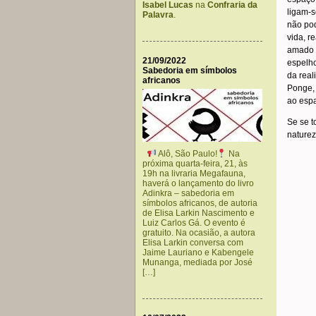
Isabel Lucas
na
Confraria da
ligam-s
Palavra
.
não pod
vida, r
amado 
21/09/2022
espelho
Sabedoria em símbolos
da real
africanos
Ponge,
ao espa
Se se 
naturez
Alô, São Paulo!
Na
próxima quarta-feira, 21, às
19h na livraria Megafauna,
haverá o lançamento do livro
Adinkra – sabedoria em
símbolos africanos, de autoria
de Elisa Larkin Nascimento e
Luiz Carlos Gá. O evento é
gratuito. Na ocasião, a autora
Elisa Larkin conversa com
Jaime Lauriano e Kabengele
Munanga, mediada por José
[…]