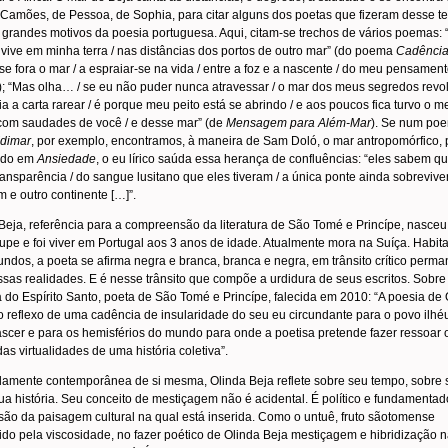
Camões, de Pessoa, de Sophia, para citar alguns dos poetas que fizeram desse t
grandes motivos da poesia portuguesa. Aqui, citam-se trechos de vários poemas: 
 vive em minha terra / nas distâncias dos portos de outro mar” (do poema
Cadênci
e fora o mar / a espraiar-se na vida / entre a foz e a nascente / do meu pensament
); “Mas olha… / se eu não puder nunca atravessar / o mar dos meus segredos revo
ia a carta rarear / é porque meu peito está se abrindo / e aos poucos fica turvo o m
 com saudades de você / e desse mar” (de
Mensagem para Além-Mar
). Se num po
dimar
, por exemplo,
encontramos, à maneira de Sam Doló, o mar antropomórfico, 
lado em
Ansiedade
, o eu lírico saúda essa herança de confluências: “eles sabem q
ransparência / do sangue lusitano que eles tiveram / a única ponte ainda sobreviven
m e outro continente […]”.
Beja, referência para a compreensão da literatura de São Tomé e Princípe, nasce
pe e foi viver em Portugal aos 3 anos de idade. Atualmente mora na Suíça. Habit
ndos, a poeta se afirma negra e branca, branca e negra, em trânsito crítico perm
ssas realidades. E é nesse trânsito que compõe a urdidura de seus escritos. Sobre
a do Espírito Santo, poeta de São Tomé e Princípe, falecida em 2010: “A poesia de
o reflexo de uma cadência de insularidade do seu eu circundante para o povo ilhé
ascer e para os hemisférios do mundo para onde a poetisa pretende fazer ressoar 
das virtualidades de uma história coletiva”.
amente contemporânea de si mesma, Olinda Beja reflete sobre seu tempo, sobre 
ua história. Seu conceito de mestiçagem não é acidental. É político e fundamentad
ão da paisagem cultural na qual está inserida. Como o untuê, fruto sãotomense
do pela viscosidade, no fazer poético de Olinda Beja mestiçagem e hibridização 