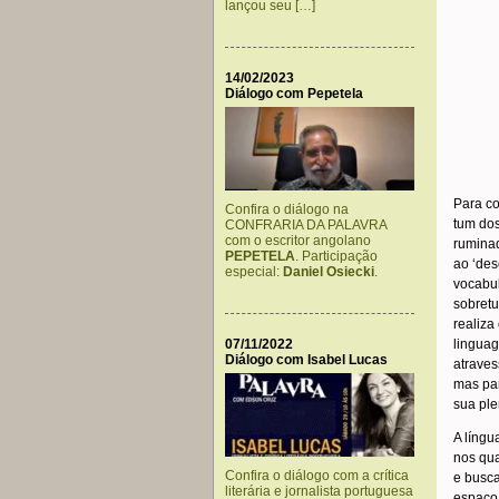
lançou seu […]
14/02/2023
Diálogo com Pepetela
Para co
Confira o diálogo na
tum dos
CONFRARIA DA PALAVRA
com o escritor angolano
ruminad
PEPETELA
. Participação
ao ‘des
especial:
Daniel Osiecki
.
vocabul
sobretu
realiza
07/11/2022
lingua
Diálogo com Isabel Lucas
atraves
mas par
sua ple
A língu
nos qua
Confira o diálogo com a crítica
e busca
literária e jornalista portuguesa
espaço 