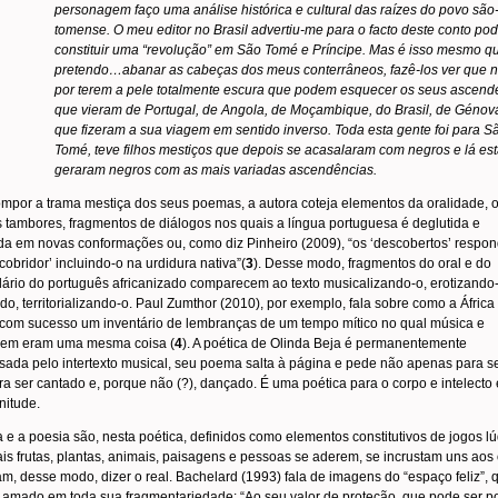
personagem faço uma análise histórica e cultural das raízes do povo são
tomense. O meu editor no Brasil advertiu-me para o facto deste conto pod
constituir uma “revolução” em São Tomé e Príncipe. Mas é isso mesmo q
pretendo…abanar as cabeças dos meus conterrâneos, fazê-los ver que na
por terem a pele totalmente escura que podem esquecer os seus ascend
que vieram de Portugal, de Angola, de Moçambique, do Brasil, de Génov
que fizeram a sua viagem em sentido inverso. Toda esta gente foi para Sa
Tomé, teve filhos mestiços que depois se acasalaram com negros e lá es
geraram negros com as mais variadas ascendências.
mpor a trama mestiça dos seus poemas, a autora coteja elementos da oralidade, o
 tambores, fragmentos de diálogos nos quais a língua portuguesa é deglutida e
a em novas conformações ou, como diz Pinheiro (2009), “os ‘descobertos’ respo
cobridor’ incluindo-o na urdidura nativa”(
3
). Desse modo, fragmentos do oral e do
ário do português africanizado comparecem ao texto musicalizando-o, erotizando-
do, territorializando-o. Paul Zumthor (2010), por exemplo, fala sobre como a África
 com sucesso um inventário de lembranças de um tempo mítico no qual música e
gem eram uma mesma coisa (
4
). A poética de Olinda Beja é permanentemente
sada pelo intertexto musical, seu poema salta à página e pede não apenas para ser
a ser cantado e, porque não (?), dançado. É uma poética para o corpo e intelecto
nitude.
a e a poesia são, nesta poética, definidos como elementos constitutivos de jogos l
is frutas, plantas, animais, paisagens e pessoas se aderem, se incrustam uns aos 
m, desse modo, dizer o real. Bachelard (1993) fala de imagens do “espaço feliz”, 
amado em toda sua fragmentariedade: “Ao seu valor de proteção, que pode ser pos