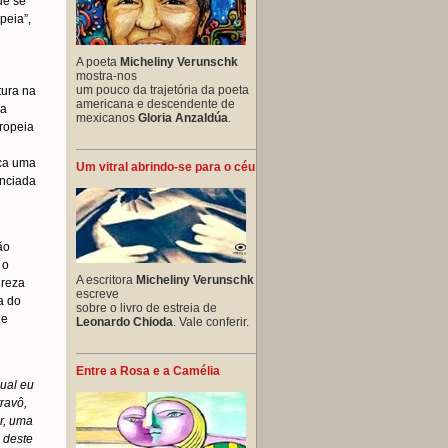
ue se
peia”,
A poeta
Micheliny Verunschk
mostra-nos
um pouco da trajetória da poeta
tura na
americana e descendente de
 a
mexicanos
Gloria Anzaldúa
.
uropeia
oca uma
Um vitral abrindo-se para o céu
enciada
ão
 o
A escritora
Micheliny Verunschk
ureza
escreve
a do
sobre o livro de estreia de
de
Leonardo Chioda
. Vale conferir.
Entre a Rosa e a Camélia
qual eu
ravô,
or, uma
 deste