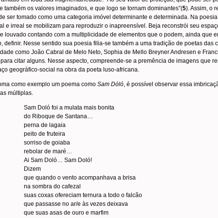
e também os valores imaginados, e que logo se tornam dominantes”(
5
). Assim, o r
e ser tomado como uma categoria imóvel determinante e determinada. Na poesia
eal e irreal se mobilizam para reproduzir o inapreensível. Beja reconstrói seu espaç
e louvado contando com a multiplicidade de elementos que o podem, ainda que 
, definir. Nesse sentido sua poesia filia-se também a uma tradição de poetas das 
idade como João Cabral de Melo Neto, Sophia de Mello Breyner Andresen e Franc
 para citar alguns. Nesse aspecto, compreende-se a premência de imagens que 
ço geográfico-social na obra da poeta luso-africana.
toma como exemplo um poema como
Sam Dóló
, é possível observar essa imbricaç
as múltiplas.
Sam Doló foi a mulata mais bonita
do Riboque de Santana…
perna de lagaia
peito de fruteira
sorriso de goiaba
rebolar de maré…
Ai Sam Doló… Sam Doló!
Dizem
que quando o vento acompanhava a brisa
na sombra do cafezal
suas coxas ofereciam ternura a todo o falcão
que passasse no ar/e às vezes deixava
que suas asas de ouro e marfim