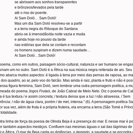
se abrissem aos sonhos transparentes
e brônzeos/levados pela tarde
até o riso do poente.
Ai Sam Doló… Sam Doló!
Mas um dia Sam Doló resolveu-se a partir
e a terra negra do Riboque do Santana
abriu-se à imensidão/da noite vazia e muda
e ainda hoje no pousio da tarde
nas estórias que dela se contam e recontam
os homens suspiram e dizem numa saudade…
Ai Sam Doló…Sam Doló!
oema, como em outros, paisagem sócio-cultural, natureza e ser humano se enga
rnam um no outro. Sam Doló é a África na sua música negra reiterada de ais. Seu
smo abarca muitos aspectos: é ligada à terra por meio das pernas de raposa, ao ma
 dos quadris, ao ar, pelo voo do falcão. Mas ainda é raiz, planta e fruto e não é pos
essa figura feminina, Sam Doló, sem lembrar uma outra personagem poética, a mu
omeada do poema
Jogos Frutais
, de João Cabral de Melo Neto. Diz o poema de Cab
ta é tua textura / e assim concreta; / textura densa que a luz / não atravessa. / Sem
rência: / não de água clara, porém / de mel, intensa.” (6). A personagem poética S
or sua vez, além de fruta é a própria fruteira, ela encarna a terra (São Tomé e Prínc
totalidade.
ra linha de força da poesia de Olinda Beja é a presença do mar. E nesse mar é po
er também aspectos mestiços. Confluem nas mesmas águas o sal das lágrimas de
l e África. O mar de Beja canta as distâncias, o degredo, a saudade e se encontra