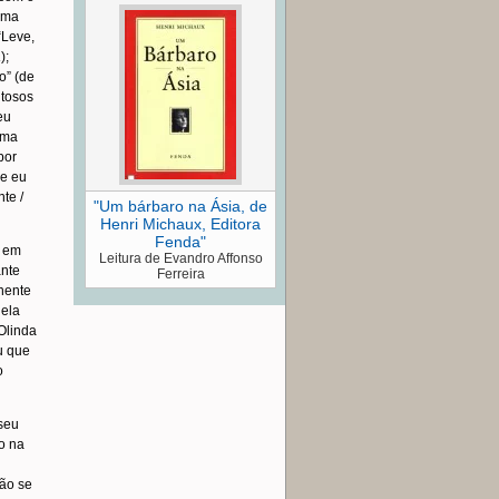
ema
“Leve,
a
);
o” (de
ltosos
eu
ema
por
ue eu
te /
"Um bárbaro na Ásia, de
Henri Michaux, Editora
Fenda"
u em
Leitura de Evandro Affonso
ante
Ferreira
anente
 ela
 Olinda
u que
o
seu
o na
não se