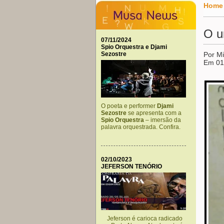
Home
O u
07/11/2024
Spio Orquestra e Djami
Sezostre
Por Mi
Em 01
O poeta e performer
Djami
Sezostre
se apresenta com a
Spio Orquestra
– imersão da
palavra orquestrada. Confira.
02/10/2023
JEFERSON TENÓRIO
Jeferson é carioca radicado