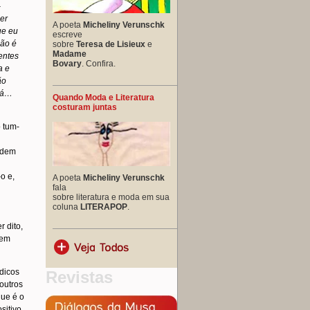
-
er
A poeta
Micheliny Verunschk
ue eu
escreve
̃o é
sobre
Teresa de Lisieux
e
Madame
entes
Bovary
. Confira.
a e
̃o
tá…
Quando Moda e Literatura
costuram juntas
 tum-
ndem
o e,
A poeta
Micheliny Verunschk
fala
sobre literatura e moda em sua
coluna
LITERAPOP
.
 dito,
 em
údicos
Revistas
outros
que é o
itivo,