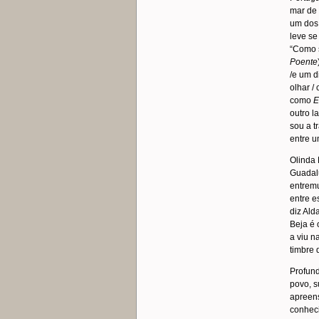
mar de 
um dos 
leve se
“Como s
Poente
/e um d
olhar /
como
E
outro 
sou a t
entre u
Olinda 
Guadalu
entremu
entre e
diz Ald
Beja é 
a viu n
timbre 
Profund
povo, s
apreens
conheci