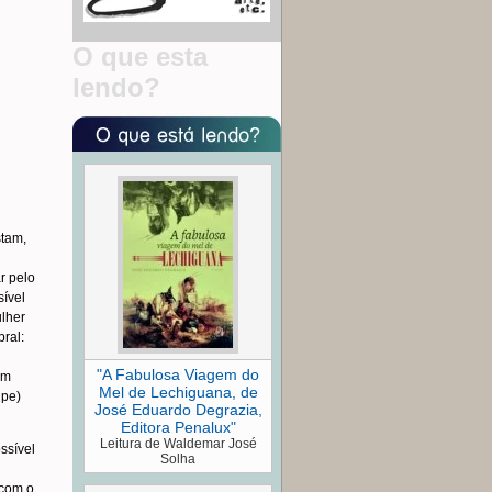
O que esta
lendo?
stam,
r pelo
sível
lher
ral:
"A Fabulosa Viagem do
am
Mel de Lechiguana, de
ipe)
José Eduardo Degrazia,
Editora Penalux"
Leitura de Waldemar José
ssível
Solha
 com o