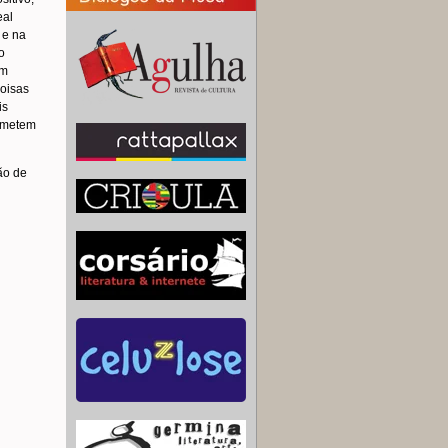
eal
 e na
o
em
coisas
is
remetem
ão de