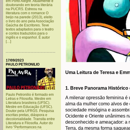
em Porto Alegre. Atualmente é
doutorando em teoria literária
na PUCRS. Estreou na
literatura com o romance O
beijo na parede (2013), eleito
o livro do ano pela Associação
Gaúcha de Escritores. Teve
textos adaptados para o teatro
e contos traduzidos para o
inglês e o espanhol. É autor
[…]
17/09/2023
PAULO PETRONILIO
.
Uma Leitura de Teresa e Em
1. Breve Panorama Histórico
Paulo Petronilio é formado em
A milenar opressão feminina é 
Letras e Filosofia. Mestre em
Literatura brasileira (UFSC).
alma da mulher como alvos de
Mestre em Educação (UFSC).
sociedade misógina e assombra
Doutor pela UFRGS. Pesquisa
escritas pretas, diáspora e
Ocidente e Oriente unânimes n
decolonialidade. Transita entre
desconhecido e ameaçador: a mu
Literatura e Filosofia. Autor do
livro “Performances na
Terra, da mesma forma saquead