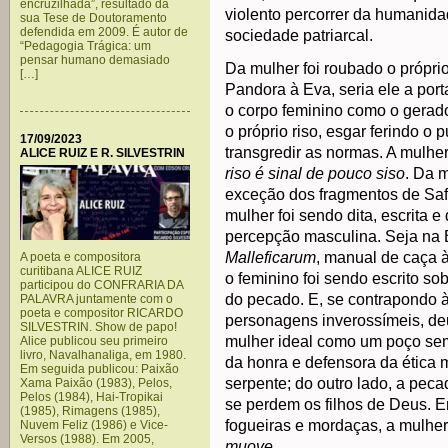
encruzilhada”, resultado da
violento percorrer da humani
sua Tese de Doutoramento
defendida em 2009. É autor de
sociedade patriarcal.
“Pedagogia Trágica: um
pensar humano demasiado
Da mulher foi roubado o própri
[…]
Pandora à Eva, seria ele a por
o corpo feminino como o gerad
o próprio riso, esgar ferindo o
17/09/2023
transgredir as normas. A mulher
ALICE RUIZ E R. SILVESTRIN
riso é sinal de pouco siso
. Da m
exceção dos fragmentos de Safo
mulher foi sendo dita, escrita e
percepção masculina. Seja na B
Malleficarum
, manual de caça à
A poeta e compositora
curitibana ALICE RUIZ
o feminino foi sendo escrito s
participou do CONFRARIA DA
do pecado. E, se contrapondo à
PALAVRA juntamente com o
poeta e compositor RICARDO
personagens inverossímeis, deu
SILVESTRIN. Show de papo!
mulher ideal como um poço sem 
Alice publicou seu primeiro
livro, Navalhanaliga, em 1980.
da honra e defensora da ética m
Em seguida publicou: Paixão
serpente; do outro lado, a peca
Xama Paixão (1983), Pelos,
Pelos (1984), Hai-Tropikai
se perdem os filhos de Deus. En
(1985), Rimagens (1985),
fogueiras e mordaças, a mulher
Nuvem Feliz (1986) e Vice-
Versos (1988). Em 2005,
muove
.