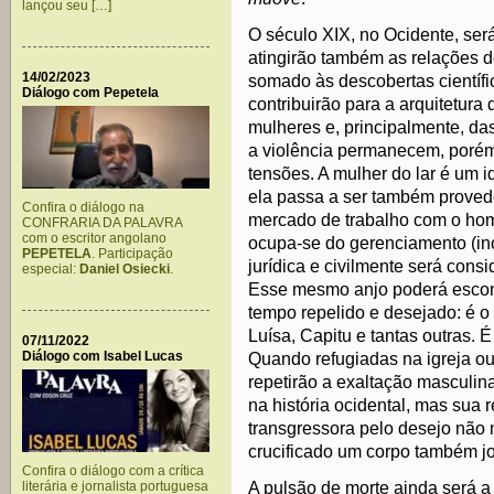
lançou seu […]
O século XIX, no Ocidente, se
atingirão também as relações d
14/02/2023
somado às descobertas científi
Diálogo com Pepetela
contribuirão para a arquitetura
mulheres e, principalmente, d
a violência permanecem, porém
tensões. A mulher do lar é um 
ela passa a ser também proved
Confira o diálogo na
mercado de trabalho com o hom
CONFRARIA DA PALAVRA
com o escritor angolano
ocupa-se do gerenciamento (in
PEPETELA
. Participação
jurídica e civilmente será cons
especial:
Daniel Osiecki
.
Esse mesmo anjo poderá esco
tempo repelido e desejado: é o 
Luísa, Capitu e tantas outras. 
07/11/2022
Diálogo com Isabel Lucas
Quando refugiadas na igreja ou
repetirão a exaltação masculina
na história ocidental, mas sua 
transgressora pelo desejo não
crucificado um corpo também j
Confira o diálogo com a crítica
literária e jornalista portuguesa
A pulsão de morte ainda será a