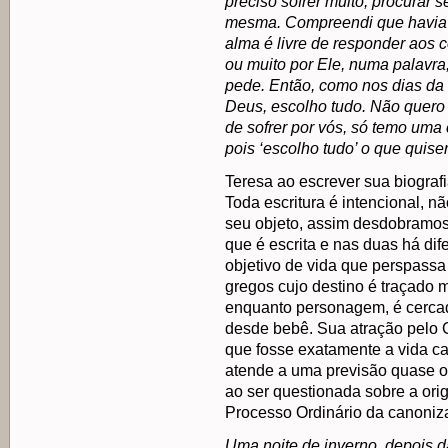
preciso sofrer muito, procurar 
mesma. Compreendi que havia m
alma é livre de responder aos 
ou muito por Ele, numa palavra,
pede. Então, como nos dias da 
Deus, escolho tudo. Não quero
de sofrer por vós, só temo uma 
pois ‘escolho tudo’ o que quis
Teresa ao escrever sua biograf
Toda escritura é intencional, 
seu objeto, assim desdobramos
que é escrita e nas duas há di
objetivo de vida que perspassa
gregos cujo destino é traçado 
enquanto personagem, é cerca
desde bebê. Sua atração pelo 
que fosse exatamente a vida ca
atende a uma previsão quase or
ao ser questionada sobre a ori
Processo Ordinário da canoniz
Uma noite de inverno, depois 