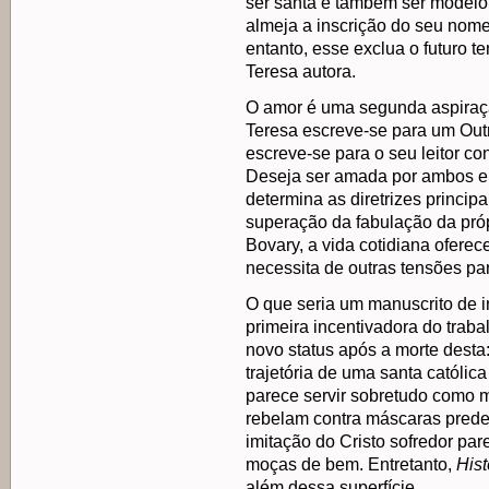
ser santa é também ser modelo
almeja a inscrição do seu nome 
entanto, esse exclua o futuro 
Teresa autora.
O amor é uma segunda aspiraç
Teresa escreve-se para um Out
escreve-se para o seu leitor c
Deseja ser amada por ambos e
determina as diretrizes princip
superação da fabulação da pr
Bovary, a vida cotidiana oferec
necessita de outras tensões pa
O que seria um manuscrito de in
primeira incentivadora do trab
novo status após a morte desta
trajetória de uma santa católic
parece servir sobretudo como m
rebelam contra máscaras predet
imitação do Cristo sofredor pa
moças de bem. Entretanto,
His
além dessa superfície.