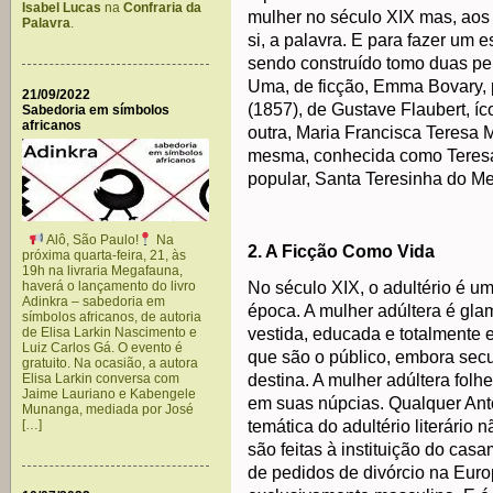
Isabel Lucas
na
Confraria da
mulher no século XIX mas, aos 
Palavra
.
si, a palavra. E para fazer um
sendo construído tomo duas per
Uma, de ficção, Emma Bovary,
21/09/2022
(1857), de Gustave Flaubert, íc
Sabedoria em símbolos
africanos
outra, Maria Francisca Teresa 
mesma, conhecida como Teresa 
popular, Santa Teresinha do M
Alô, São Paulo!
Na
2. A Ficção Como Vida
próxima quarta-feira, 21, às
19h na livraria Megafauna,
haverá o lançamento do livro
No século XIX, o adultério é um
Adinkra – sabedoria em
época. A mulher adúltera é glam
símbolos africanos, de autoria
de Elisa Larkin Nascimento e
vestida, educada e totalmente e
Luiz Carlos Gá. O evento é
que são o público, embora secu
gratuito. Na ocasião, a autora
Elisa Larkin conversa com
destina. A mulher adúltera folh
Jaime Lauriano e Kabengele
em suas núpcias. Qualquer Antô
Munanga, mediada por José
[…]
temática do adultério literário 
são feitas à instituição do ca
de pedidos de divórcio na Euro