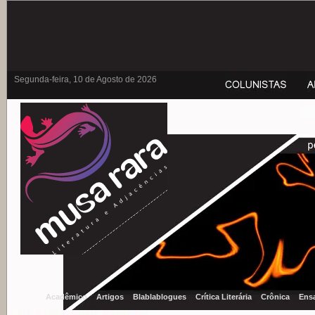
Segunda-feira, 10 de Agosto de 2026
Acadêmico
Artigos
Blablablogues
Crítica Literária
Crônica
Ens