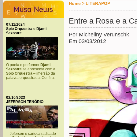
Home
>
LITERAPOP
Entre a Rosa e a C
07/11/2024
Spio Orquestra e Djami
Sezostre
Por Micheliny Verunschk
Em 03/03/2012
O poeta e performer
Djami
Sezostre
se apresenta com a
Spio Orquestra
– imersão da
palavra orquestrada. Confira.
02/10/2023
JEFERSON TENÓRIO
Jeferson é carioca radicado