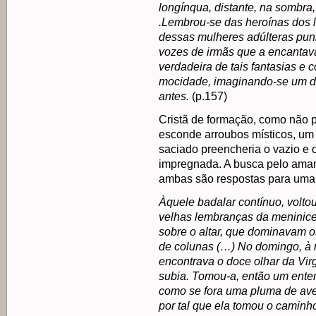
longínqua, distante, na sombra,
.Lembrou-se das heroínas dos liv
dessas mulheres adúlteras pun
vozes de irmãs que a encanta
verdadeira de tais fantasias e 
mocidade, imaginando-se um da
antes.
(p.157)
Cristã de formação, como não 
esconde arroubos místicos, um
saciado preencheria o vazio e o
impregnada. A busca pelo aman
ambas são respostas para uma f
Àquele badalar contínuo, volt
velhas lembranças da meninice 
sobre o altar, que dominavam o
de colunas (…) No domingo, à 
encontrava o doce olhar da Vi
subia. Tomou-a, então um ente
como se fora uma pluma de ave 
por tal que ela tomou o caminho