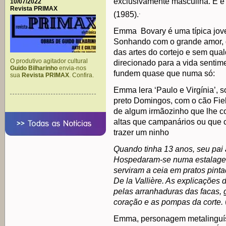
exclusivamente masculina. E é
10/07/2022
Revista PRIMAX
.
(1985).
Emma Bovary é uma típica jov
Sonhando com o grande amor, d
das artes do cortejo e sem qua
O produtivo agitador cultural
direcionado para a vida sentim
Guido Bilharinho
envia-nos
fundem quase que numa só:
sua
Revista PRIMAX
. Confira.
Emma lera ‘Paulo e Virgínia’,
preto Domingos, com o cão Fie
de algum irmãozinho que lhe c
altas que campanários ou que c
trazer um ninho
Quando tinha 13 anos, seu pai 
Hospedaram-se numa estalagem 
serviram a ceia em pratos pinta
De la Vallière. As explicações
pelas arranhaduras das facas, g
coração e as pompas da corte.
Emma, personagem metalinguís