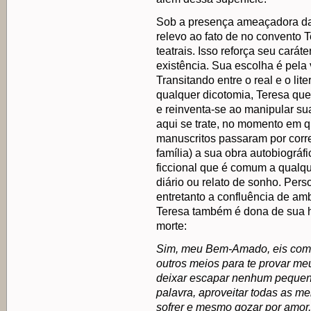
Sob a presença ameaçadora da 
relevo ao fato de no convento 
teatrais. Isso reforça seu caráte
existência. Sua escolha é pela v
Transitando entre o real e o li
qualquer dicotomia, Teresa quer
e reinventa-se ao manipular su
aqui se trate, no momento em qu
manuscritos passaram por corre
família) a sua obra autobiográ
ficcional que é comum a qualque
diário ou relato de sonho. Per
entretanto a confluência de am
Teresa também é dona de sua hi
morte:
Sim, meu Bem-Amado, eis com
outros meios para te provar meu 
deixar escapar nenhum pequeno
palavra, aproveitar todas as m
sofrer e mesmo gozar por amor, 