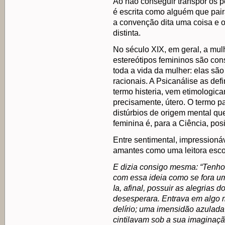
Ao não conseguir transpor os p
é escrita como alguém que pair
a convenção dita uma coisa e o
distinta.
No século XIX, em geral, a mul
estereótipos femininos são con
toda a vida da mulher: elas s
racionais. A Psicanálise as defi
termo histeria, vem etimologi
precisamente, útero. O termo p
distúrbios de origem mental qu
feminina é, para a Ciência, pos
Entre sentimental, impression
amantes como uma leitora esco
E dizia consigo mesma: “Tenho
com essa ideia como se fora u
Ia, afinal, possuir as alegrias d
desesperara. Entrava em algo m
delírio; uma imensidão azulada
cintilavam sob a sua imaginação