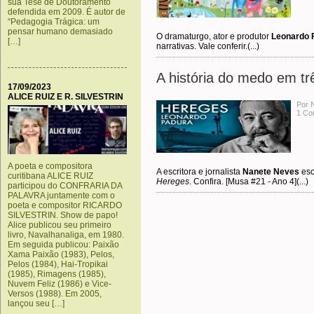
sua Tese de Doutoramento
defendida em 2009. É autor de
“Pedagogia Trágica: um
pensar humano demasiado
O dramaturgo, ator e produtor
Leonardo 
[…]
narrativas. Vale conferir.(...)
A história do medo em t
17/09/2023
ALICE RUIZ E R. SILVESTRIN
Por 
1 Co
A poeta e compositora
A escritora e jornalista
Nanete Neves
esc
curitibana ALICE RUIZ
Hereges
. Confira. [Musa #21 - Ano 4](...)
participou do CONFRARIA DA
PALAVRA juntamente com o
poeta e compositor RICARDO
SILVESTRIN. Show de papo!
Alice publicou seu primeiro
livro, Navalhanaliga, em 1980.
Em seguida publicou: Paixão
Xama Paixão (1983), Pelos,
Pelos (1984), Hai-Tropikai
(1985), Rimagens (1985),
Nuvem Feliz (1986) e Vice-
Versos (1988). Em 2005,
lançou seu […]