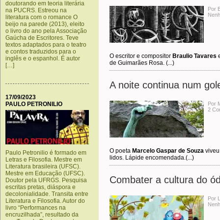
doutorando em teoria literária
Por 
na PUCRS. Estreou na
Nenh
literatura com o romance O
beijo na parede (2013), eleito
o livro do ano pela Associação
Gaúcha de Escritores. Teve
textos adaptados para o teatro
e contos traduzidos para o
O escritor e compositor
Braulio Tavares
e
inglês e o espanhol. É autor
de Guimarães Rosa. (...)
[…]
A noite continua num gol
17/09/2023
PAULO PETRONILIO
Por 
2 Co
O poeta
Marcelo Gaspar de Souza
viveu
Paulo Petronilio é formado em
lidos. Lápide encomendada.(...)
Letras e Filosofia. Mestre em
Literatura brasileira (UFSC).
Mestre em Educação (UFSC).
Combater a cultura do ó
Doutor pela UFRGS. Pesquisa
escritas pretas, diáspora e
decolonialidade. Transita entre
Por 
Literatura e Filosofia. Autor do
Nenh
livro “Performances na
encruzilhada”, resultado da