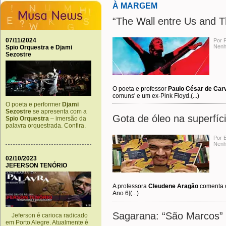
À MARGEM
“The Wall entre Us and 
07/11/2024
Por 
Nenh
Spio Orquestra e Djami
Sezostre
O poeta e professor
Paulo César de Car
comuns' e um ex-Pink Floyd.(...)
O poeta e performer
Djami
Sezostre
se apresenta com a
Gota de óleo na superfíc
Spio Orquestra
– imersão da
palavra orquestrada. Confira.
Por 
Nenh
02/10/2023
JEFERSON TENÓRIO
A professora
Cleudene Aragão
comenta 
Ano 6](...)
Sagarana: “São Marcos”
Jeferson é carioca radicado
em Porto Alegre. Atualmente é