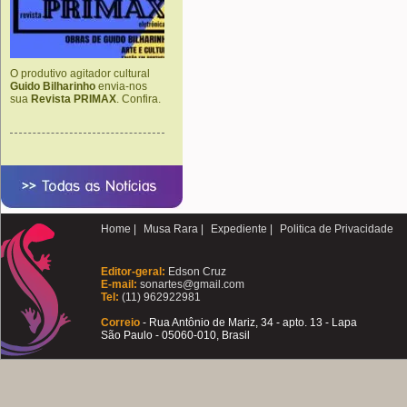
O produtivo agitador cultural
Guido Bilharinho
envia-nos
sua
Revista PRIMAX
. Confira.
Home |
Musa Rara |
Expediente |
Politica de Privacidade
Editor-geral:
Edson Cruz
E-mail:
sonartes@gmail.com
Tel:
(11) 962922981
Correio
- Rua Antônio de Mariz, 34 - apto. 13 - Lapa
São Paulo - 05060-010, Brasil