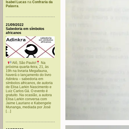
Isabel Lucas
na
Confraria da
Palavra
.
21/09/2022
Sabedoria em símbolos
africanos
Alô, São Paulo!
Na
próxima quarta-feira, 21, às
19h na livraria Megafauna,
haverá o lançamento do livro
Adinkra – sabedoria em
símbolos africanos, de autoria
de Elisa Larkin Nascimento e
Luiz Carlos Gá. O evento é
gratuito. Na ocasião, a autora
Elisa Larkin conversa com
Jaime Lauriano e Kabengele
Munanga, mediada por José
[…]