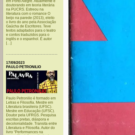
em Porto Alegre. Atualmente é
doutorando em teoria literária
na PUCRS. Estreou na
literatura com o romance O
beijo na parede (2013), eleito
o livro do ano pela Associação
Gaúcha de Escritores. Teve
textos adaptados para o teatro
e contos traduzidos para o
inglês e o espanhol. É autor
[…]
17/09/2023
PAULO PETRONILIO
Paulo Petronilio é formado em
Letras e Filosofia. Mestre em
Literatura brasileira (UFSC).
Mestre em Educação (UFSC).
Doutor pela UFRGS. Pesquisa
escritas pretas, diáspora e
decolonialidade. Transita entre
Literatura e Filosofia. Autor do
livro “Performances na