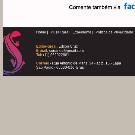
Home |
Musa Rara |
Expediente |
Politica de Privacidade
Editor-geral:
Edson Cruz
E-mail:
sonartes@gmail.com
Tel:
(11) 962922981
Correio
- Rua Antônio de Mariz, 34 - apto. 13 - Lapa
São Paulo - 05060-010, Brasil