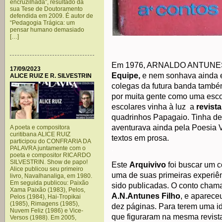
encruzilhada”, resultado da
sua Tese de Doutoramento
defendida em 2009. É autor de
“Pedagogia Trágica: um
pensar humano demasiado
[…]
Em 1976, ARNALDO ANTUNES c
17/09/2023
Equipe,
e nem sonhava ainda e
ALICE RUIZ E R. SILVESTRIN
colegas da futura banda també
por muita gente como uma esco
escolares vinha à luz a
revist
quadrinhos Papagaio. Tinha dez
aventurava ainda pela Poesia V
A poeta e compositora
curitibana ALICE RUIZ
textos em prosa.
participou do CONFRARIA DA
.
PALAVRA juntamente com o
poeta e compositor RICARDO
SILVESTRIN. Show de papo!
Este
Arquivivo
foi buscar um c
Alice publicou seu primeiro
uma de suas primeiras experiên
livro, Navalhanaliga, em 1980.
Em seguida publicou: Paixão
sido publicadas. O conto cham
Xama Paixão (1983), Pelos,
A.N.Antunes Filho
, e aparec
Pelos (1984), Hai-Tropikai
(1985), Rimagens (1985),
dez páginas. Para terem uma id
Nuvem Feliz (1986) e Vice-
que figuraram na mesma revist
Versos (1988). Em 2005,