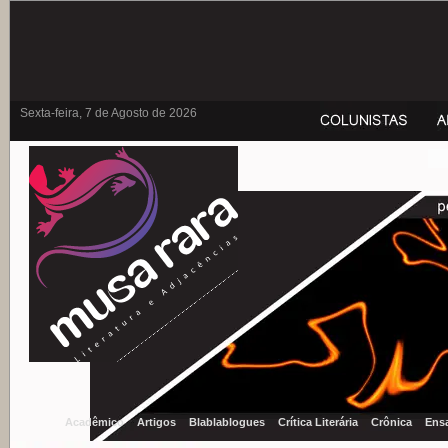
Sexta-feira, 7 de Agosto de 2026
Acadêmico
Artigos
Blablablogues
Crítica Literária
Crônica
Ens