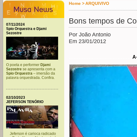
Home
>
ARQUIVIVO
Bons tempos de Co
07/11/2024
Spio Orquestra e Djami
Sezostre
Por João Antonio
Em 23/01/2012
…………………………………
A
O poeta e performer
Djami
Sezostre
se apresenta com a
Spio Orquestra
– imersão da
palavra orquestrada. Confira.
02/10/2023
JEFERSON TENÓRIO
Jeferson é carioca radicado