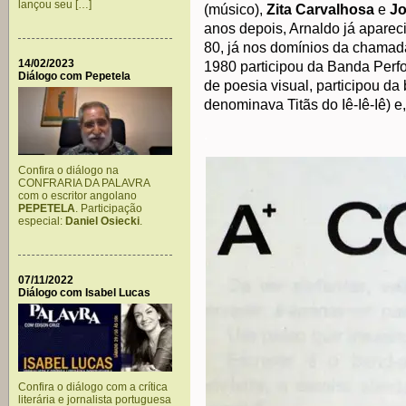
lançou seu […]
(músico),
Zita Carvalhosa
e
J
anos depois, Arnaldo já apareci
80, já nos domínios da chamad
14/02/2023
1980 participou da Banda Perfor
Diálogo com Pepetela
de poesia visual, participou da
denominava Titãs do Iê-Iê-Iê) e,
.
Confira o diálogo na
CONFRARIA DA PALAVRA
com o escritor angolano
PEPETELA
. Participação
especial:
Daniel Osiecki
.
07/11/2022
Diálogo com Isabel Lucas
Confira o diálogo com a crítica
literária e jornalista portuguesa