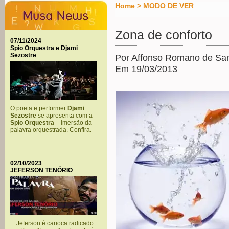
Home
>
MODO DE VER
Zona de conforto
07/11/2024
Spio Orquestra e Djami
Sezostre
Por Affonso Romano de Sa
Em 19/03/2013
O poeta e performer
Djami
Sezostre
se apresenta com a
Spio Orquestra
– imersão da
palavra orquestrada. Confira.
02/10/2023
JEFERSON TENÓRIO
Jeferson é carioca radicado