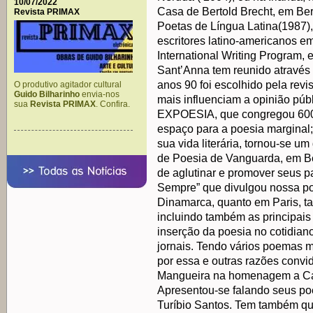
10/07/2022
Casa de Bertold Brecht, em Ber
Revista PRIMAX
Poetas de Língua Latina(1987)
escritores latino-americanos em
International Writing Program
Sant’Anna tem reunido através 
anos 90 foi escolhido pela revi
O produtivo agitador cultural
Guido Bilharinho
envia-nos
mais influenciam a opinião pú
sua
Revista PRIMAX
. Confira.
EXPOESIA, que congregou 600 
espaço para a poesia marginal;
sua vida literária, tornou-se 
de Poesia de Vanguarda, em B
de aglutinar e promover seus p
Sempre” que divulgou nossa poe
Dinamarca, quanto em Paris, t
incluindo também as principais 
inserção da poesia no cotidian
jornais. Tendo vários poemas mu
por essa e outras razões convi
Mangueira na homenagem a Ca
Apresentou-se falando seus poe
Turíbio Santos. Tem também q