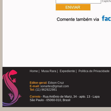
Captch
Home |
Musa Rara |
Expediente |
Politica de Privacidade
Editor-geral:
Edson Cruz
E-mail:
sonartes@gmail.com
Tel:
(11) 962922981
Correio
- Rua Antônio de Mariz, 34 - apto. 13 - Lapa
São Paulo - 05060-010, Brasil