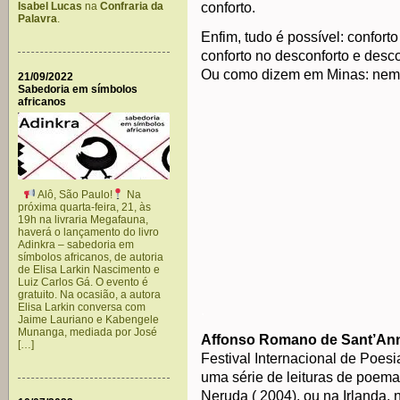
Isabel Lucas
na
Confraria da
conforto.
Palavra
.
Enfim, tudo é possível: conforto
conforto no desconforto e desc
Ou como dizem em Minas: nem ta
21/09/2022
Sabedoria em símbolos
africanos
Alô, São Paulo!
Na
próxima quarta-feira, 21, às
19h na livraria Megafauna,
haverá o lançamento do livro
Adinkra – sabedoria em
símbolos africanos, de autoria
de Elisa Larkin Nascimento e
Luiz Carlos Gá. O evento é
gratuito. Na ocasião, a autora
Elisa Larkin conversa com
.
Jaime Lauriano e Kabengele
Munanga, mediada por José
Affonso Romano de Sant’An
[…]
Festival Internacional de Poes
uma série de leituras de poema
Neruda ( 2004), ou na Irlanda, 