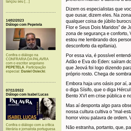
lançou seu […]
Dizem os especialistas que vo
que ousar, dizem eles. Na zona
14/02/2023
qualquer coisa de júbilo buroc
Diálogo com Pepetela
Flor e Seus Dois Maridos” de 
zona de segurança e conforto,
estou me lembrando dos person
desconforto da epifania).
Confira o diálogo na
Por essa via, é possível entend
CONFRARIA DA PALAVRA
Adão e Eva do Eden: saíram do 
com o escritor angolano
PEPETELA
. Participação
que Jeová foi logo dizendo para
especial:
Daniel Osiecki
.
próprio rosto. Chega de sombra
Embora haja uns oásis por aí, 
o diga Sísifo, que o diga Hércul
07/11/2022
Diálogo com Isabel Lucas
Bento XVI em crise pública e no
Mas aí desponta algo para obs
nossa cultura cultiva o “mal-esta
horror virou palavra de ordem.
Confira o diálogo com a crítica
Não estranha, portanto, que, p
literária e jornalista portuguesa