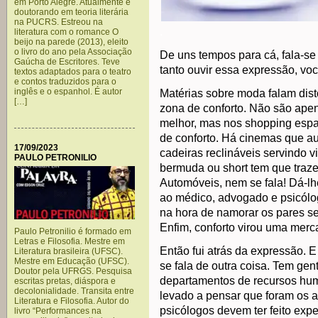
em Porto Alegre. Atualmente é
doutorando em teoria literária
na PUCRS. Estreou na
.
literatura com o romance O
beijo na parede (2013), eleito
o livro do ano pela Associação
De uns tempos para cá, fala-se
Gaúcha de Escritores. Teve
tanto ouvir essa expressão, voc
textos adaptados para o teatro
e contos traduzidos para o
inglês e o espanhol. É autor
Matérias sobre moda falam disto
[…]
zona de conforto. Não são ape
melhor, mas nos shopping esp
de conforto. Há cinemas que a
17/09/2023
cadeiras reclináveis servindo v
PAULO PETRONILIO
bermuda ou short tem que traze
Automóveis, nem se fala! Dá-lhe
ao médico, advogado e psicólog
na hora de namorar os pares s
Enfim, conforto virou uma merc
Paulo Petronilio é formado em
Letras e Filosofia. Mestre em
Então fui atrás da expressão.
Literatura brasileira (UFSC).
Mestre em Educação (UFSC).
se fala de outra coisa. Tem ge
Doutor pela UFRGS. Pesquisa
departamentos de recursos hum
escritas pretas, diáspora e
decolonialidade. Transita entre
levado a pensar que foram os 
Literatura e Filosofia. Autor do
psicólogos devem ter feito exp
livro “Performances na