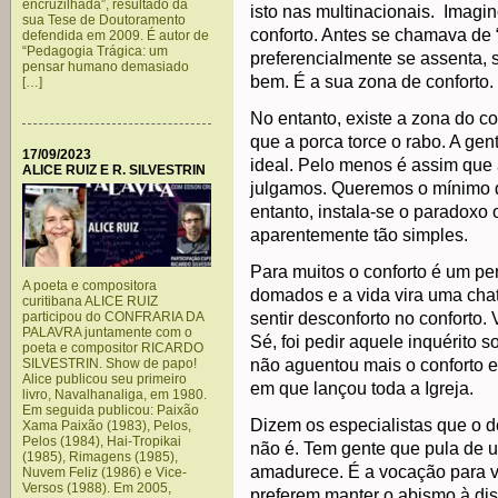
encruzilhada”, resultado da
isto nas multinacionais. Imagi
sua Tese de Doutoramento
conforto. Antes se chamava de 
defendida em 2009. É autor de
“Pedagogia Trágica: um
preferencialmente se assenta, 
pensar humano demasiado
bem. É a sua zona de conforto.
[…]
No entanto, existe a zona do co
que a porca torce o rabo. A gen
17/09/2023
ideal. Pelo menos é assim que 
ALICE RUIZ E R. SILVESTRIN
julgamos. Queremos o mínimo 
entanto, instala-se o paradoxo
aparentemente tão simples.
Para muitos o conforto é um per
A poeta e compositora
domados e a vida vira uma chat
curitibana ALICE RUIZ
participou do CONFRARIA DA
sentir desconforto no conforto.
PALAVRA juntamente com o
Sé, foi pedir aquele inquérito 
poeta e compositor RICARDO
SILVESTRIN. Show de papo!
não aguentou mais o conforto e
Alice publicou seu primeiro
em que lançou toda a Igreja.
livro, Navalhanaliga, em 1980.
Em seguida publicou: Paixão
Dizem os especialistas que o d
Xama Paixão (1983), Pelos,
Pelos (1984), Hai-Tropikai
não é. Tem gente que pula de u
(1985), Rimagens (1985),
amadurece. É a vocação para vi
Nuvem Feliz (1986) e Vice-
Versos (1988). Em 2005,
preferem manter o abismo à dist