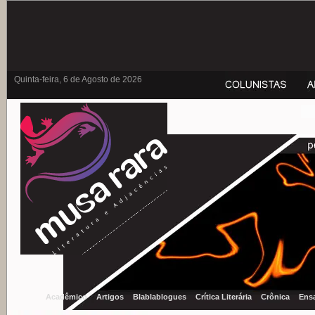
Quinta-feira, 6 de Agosto de 2026
Acadêmico
Artigos
Blablablogues
Crítica Literária
Crônica
Ens