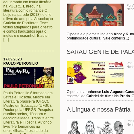
doutorando em teoria literária
Por 
na PUCRS. Estreou na
Nenh
literatura com o romance O
beijo na parede (2013), eleito
o livro do ano pela Associação
Gaúcha de Escritores. Teve
textos adaptados para o teatro
e contos traduzidos para o
O poeta e diplomata indiano
Abhay K.
mo
inglês e o espanhol. É autor
profundidade cultural. Vale conferir.(...)
[…]
SARAU GENTE DE PAL
17/09/2023
PAULO PETRONILIO
Por 
Nenh
O poeta maranhense
Luís Augusto Cas
Paulo Petronilio é formado em
especial de
Gabriel de Almeida Prado
. C
Letras e Filosofia. Mestre em
Literatura brasileira (UFSC).
Mestre em Educação (UFSC).
A Língua é nossa Pátria
Doutor pela UFRGS. Pesquisa
escritas pretas, diáspora e
decolonialidade. Transita entre
Por 
Literatura e Filosofia. Autor do
Nenh
livro “Performances na
encruzilhada”, resultado da