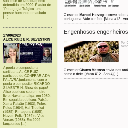
sua Tese de Doutoramento
defendida em 2009. É autor de
“Pedagogia Trágica: um
pensar humano demasiado
O escritor
Manoel Herzog
escreve sobre a
[…]
portuguesa. Vale conferir. [Musa #12 - Ano 
Engenhosos engenheiros
17/09/2023
ALICE RUIZ E R. SILVESTRIN
Por 
Nenh
A poeta e compositora
O escritor
Glauco Mattoso
envia-nos aná
curitibana ALICE RUIZ
como o dele. [Musa #12 - Ano 4](...)
participou do CONFRARIA DA
PALAVRA juntamente com o
poeta e compositor RICARDO
SILVESTRIN. Show de papo!
Alice publicou seu primeiro
livro, Navalhanaliga, em 1980.
Em seguida publicou: Paixão
Xama Paixão (1983), Pelos,
Pelos (1984), Hai-Tropikai
(1985), Rimagens (1985),
Nuvem Feliz (1986) e Vice-
Versos (1988). Em 2005,
lançou seu […]