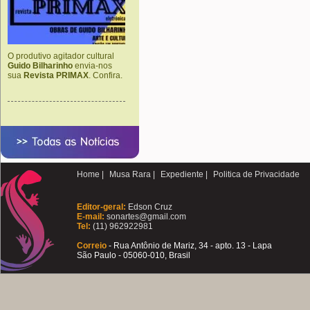
O produtivo agitador cultural
Guido Bilharinho
envia-nos
sua
Revista PRIMAX
. Confira.
Home |
Musa Rara |
Expediente |
Politica de Privacidade
Editor-geral:
Edson Cruz
E-mail:
sonartes@gmail.com
Tel:
(11) 962922981
Correio
- Rua Antônio de Mariz, 34 - apto. 13 - Lapa
São Paulo - 05060-010, Brasil