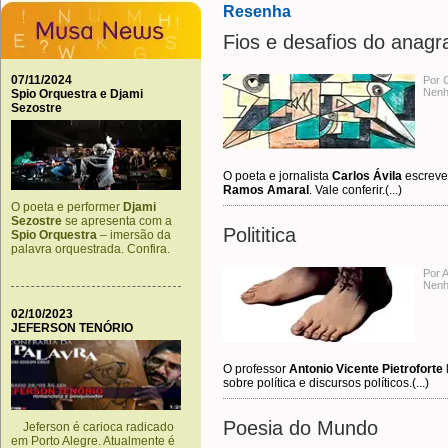
Resenha
Fios e desafios do anag
07/11/2024
Por C
Nenh
Spio Orquestra e Djami
Sezostre
O poeta e jornalista
Carlos Ávila
escreve 
Ramos Amaral
. Vale conferir.(...)
O poeta e performer
Djami
Sezostre
se apresenta com a
Polititica
Spio Orquestra
– imersão da
palavra orquestrada. Confira.
Por A
Nenh
02/10/2023
JEFERSON TENÓRIO
O professor
Antonio Vicente Pietroforte
sobre política e discursos políticos.(...)
Poesia do Mundo
Jeferson é carioca radicado
em Porto Alegre. Atualmente é