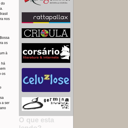
o do
a.
rasil
ora nos
 Bossa
ra os
mum à
o há
 sem
o os
e
ssa
 a ser
tano
O que esta
lendo?