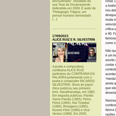
encruzilhada”, resultado da
coisa. 
sua Tese de Doutoramento
a histó
defendida em 2009. É autor de
nos det
“Pedagogia Trágica: um
desigua
pensar humano demasiado
[…]
muita r
velocid
crítica
e 90. F
17/09/2023
famosas
ALICE RUIZ E R. SILVESTRIN
como o
Não que
é um li
escrito
contar 
A poeta e compositora
contest
curitibana ALICE RUIZ
participou do CONFRARIA DA
aconte
PALAVRA juntamente com o
“merda”
poeta e compositor RICARDO
ainda q
SILVESTRIN. Show de papo!
que ele
Alice publicou seu primeiro
livro, Navalhanaliga, em 1980.
deveria
Em seguida publicou: Paixão
Xama Paixão (1983), Pelos,
Nasceu 
Pelos (1984), Hai-Tropikai
confess
(1985), Rimagens (1985),
época 
Nuvem Feliz (1986) e Vice-
Versos (1988). Em 2005,
razões 