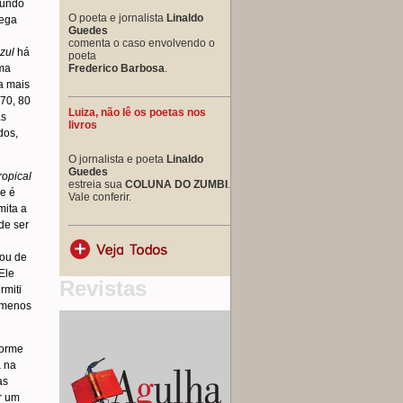
fundo
O poeta e jornalista
Linaldo
rega
Guedes
comenta o caso envolvendo o
zul
há
poeta
uma
Frederico Barbosa
.
a mais
 70, 80
Luiza, não lê os poetas nos
as
livros
dos,
O jornalista e poeta
Linaldo
Guedes
ropical
estreia sua
COLUNA DO ZUMBI
.
ue é
Vale conferir.
mita a
de ser
mou de
Ele
Revistas
rmiti
o menos
forme
a na
as
r um