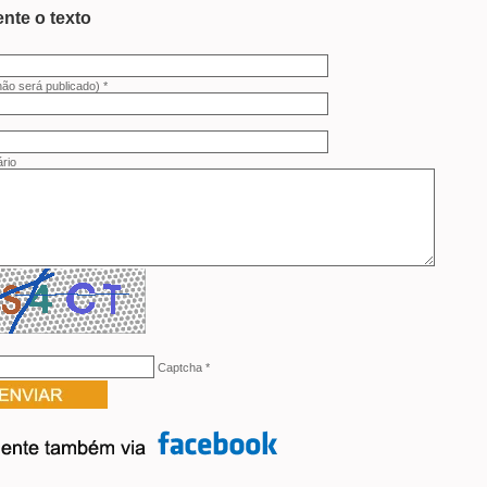
nte o texto
não será publicado) *
rio
Captcha
*