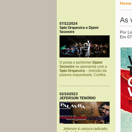
Home
As 
07/11/2024
Spio Orquestra e Djami
Sezostre
Por L
Em 07
O poeta e performer
Djami
Sezostre
se apresenta com a
Spio Orquestra
– imersão da
palavra orquestrada. Confira.
02/10/2023
JEFERSON TENÓRIO
Jeferson é carioca radicado