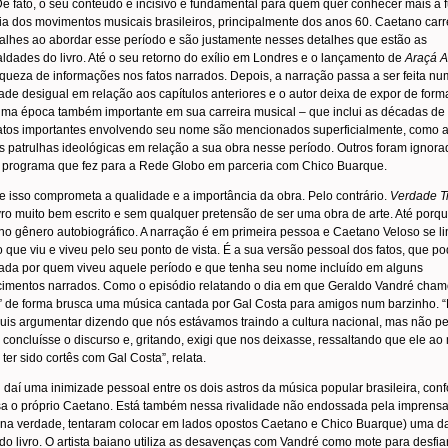
De fato, o seu conteúdo é incisivo e fundamental para quem quer conhecer mais a 
ria dos movimentos musicais brasileiros, principalmente dos anos 60. Caetano car
alhes ao abordar esse período e são justamente nesses detalhes que estão as
ldades do livro. Até o seu retorno do exílio em Londres e o lançamento de
Araçá A
iqueza de informações nos fatos narrados. Depois, a narração passa a ser feita n
ade desigual em relação aos capítulos anteriores e o autor deixa de expor de form
 uma época também importante em sua carreira musical – que inclui as décadas de
atos importantes envolvendo seu nome são mencionados superficialmente, como 
 patrulhas ideológicas em relação a sua obra nesse período. Outros foram ignora
 programa que fez para a Rede Globo em parceria com Chico Buarque.
 isso comprometa a qualidade e a importância da obra. Pelo contrário.
Verdade T
vro muito bem escrito e sem qualquer pretensão de ser uma obra de arte. Até porq
 no gênero autobiográfico. A narração é em primeira pessoa e Caetano Veloso se li
o que viu e viveu pelo seu ponto de vista. É a sua versão pessoal dos fatos, que po
ada por quem viveu aquele período e que tenha seu nome incluído em alguns
cimentos narrados. Como o episódio relatando o dia em que Geraldo Vandré cha
 de forma brusca uma música cantada por Gal Costa para amigos num barzinho. “
uis argumentar dizendo que nós estávamos traindo a cultura nacional, mas não pe
 concluísse o discurso e, gritando, exigi que nos deixasse, ressaltando que ele a
 ter sido cortês com Gal Costa”, relata.
daí uma inimizade pessoal entre os dois astros da música popular brasileira, con
a o próprio Caetano. Está também nessa rivalidade não endossada pela imprens
(na verdade, tentaram colocar em lados opostos Caetano e Chico Buarque) uma d
do livro. O artista baiano utiliza as desavenças com Vandré como mote para desfia