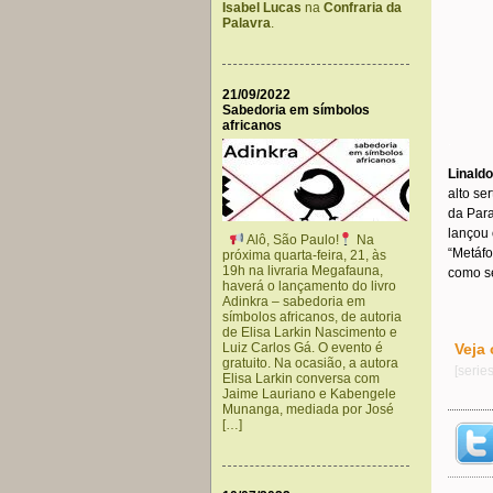
Isabel Lucas
na
Confraria da
Palavra
.
21/09/2022
Sabedoria em símbolos
africanos
.
Linald
alto se
da Para
lançou 
Alô, São Paulo!
Na
“Metáfo
próxima quarta-feira, 21, às
19h na livraria Megafauna,
como se
haverá o lançamento do livro
Adinkra – sabedoria em
símbolos africanos, de autoria
de Elisa Larkin Nascimento e
Luiz Carlos Gá. O evento é
Veja 
gratuito. Na ocasião, a autora
[serie
Elisa Larkin conversa com
Jaime Lauriano e Kabengele
Munanga, mediada por José
[…]