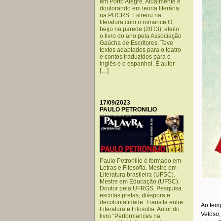
em Porto Alegre. Atualmente é
doutorando em teoria literária
na PUCRS. Estreou na
literatura com o romance O
beijo na parede (2013), eleito
o livro do ano pela Associação
Gaúcha de Escritores. Teve
textos adaptados para o teatro
e contos traduzidos para o
inglês e o espanhol. É autor
[…]
17/09/2023
PAULO PETRONILIO
Paulo Petronilio é formado em
Letras e Filosofia. Mestre em
Literatura brasileira (UFSC).
Mestre em Educação (UFSC).
Doutor pela UFRGS. Pesquisa
.
escritas pretas, diáspora e
decolonialidade. Transita entre
Ao temp
Literatura e Filosofia. Autor do
Veloso,
livro “Performances na