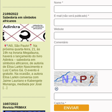
Nome *
21/09/2022
E-mail (não será publicado) *
Sabedoria em símbolos
africanos
Website
Comentário
Alô, São Paulo!
Na
próxima quarta-feira, 21, às
19h na livraria Megafauna,
haverá o lançamento do livro
Adinkra – sabedoria em
símbolos africanos, de autoria
de Elisa Larkin Nascimento e
Luiz Carlos Gá. O evento é
gratuito. Na ocasião, a autora
Elisa Larkin conversa com
Jaime Lauriano e Kabengele
Munanga, mediada por José
[…]
Captcha
*
10/07/2022
Revista PRIMAX