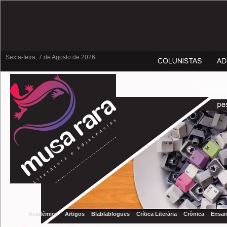
Sexta-feira, 7 de Agosto de 2026
Acadêmico
Artigos
Blablablogues
Crítica Literária
Crônica
Ensai