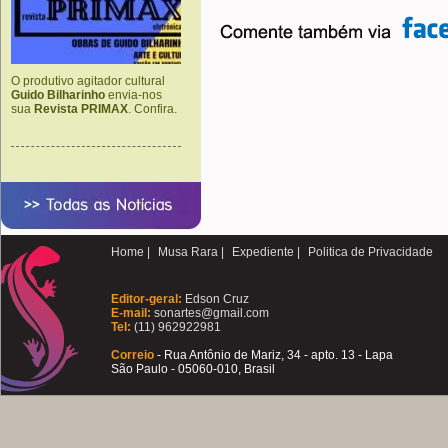
O produtivo agitador cultural
Guido Bilharinho
envia-nos
sua
Revista PRIMAX
. Confira.
Home |
Musa Rara |
Expediente |
Politica de Privacidade
Editor-geral:
Edson Cruz
E-mail:
sonartes@gmail.com
Tel:
(11) 962922981
Correio
- Rua Antônio de Mariz, 34 - apto. 13 - Lapa
São Paulo - 05060-010, Brasil