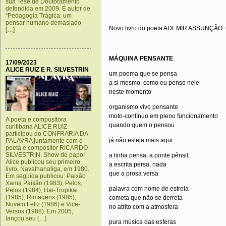
sua Tese de Doutoramento
defendida em 2009. É autor de
“Pedagogia Trágica: um
pensar humano demasiado
Novo livro do poeta ADEMIR ASSUNÇÃO. C
[…]
MÁQUINA PENSANTE
17/09/2023
ALICE RUIZ E R. SILVESTRIN
um poema que se pensa
a si mesmo, como eu penso nele
neste momento
organismo vivo pensante
moto-contínuo em pleno funcionamento
A poeta e compositora
quando quem o pensou
curitibana ALICE RUIZ
participou do CONFRARIA DA
já não esteja mais aqui
PALAVRA juntamente com o
poeta e compositor RICARDO
SILVESTRIN. Show de papo!
a linha pensa, a ponte pênsil,
Alice publicou seu primeiro
a escrita persa, nada
livro, Navalhanaliga, em 1980.
que a prosa versa
Em seguida publicou: Paixão
Xama Paixão (1983), Pelos,
palavra com nome de estrela
Pelos (1984), Hai-Tropikai
(1985), Rimagens (1985),
cometa que não se derreta
Nuvem Feliz (1986) e Vice-
no atrito com a atmosfera
Versos (1988). Em 2005,
lançou seu […]
pura música das esferas