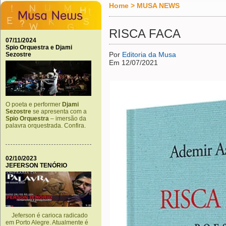
Home
>
MUSA NEWS
RISCA FACA
07/11/2024
Spio Orquestra e Djami
Por
Editoria da Musa
Sezostre
Em 12/07/2021
O poeta e performer
Djami
Sezostre
se apresenta com a
Spio Orquestra
– imersão da
palavra orquestrada. Confira.
02/10/2023
JEFERSON TENÓRIO
Jeferson é carioca radicado
em Porto Alegre. Atualmente é