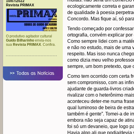
10/07/2022
Revista PRIMAX
ecologicamente correta e gara
de qualidade à poesia perpetra
Concordo. Mas fique aí, só para
Tendo começado por confessar 
ortografia, convém explicar por 
O produtivo agitador cultural
Guido Bilharinho
envia-nos
Como sempre lidei com a matéria
sua
Revista PRIMAX
. Confira.
e não no estudo, mais de uma 
respeito. Mas isso nunca chegou
como dizia meu velho professor
sempre, um bom pretexto, que 
Como tem ocorrido com certa fr
sem compromisso, com as infin
ajudante de guarda-livros cria
rivalizar com o heterônimo ma
aconteceu deter-me numa frase,
qual luminoso de beira de estra
também é gente”. Tomei-a de im
embora não seja capaz de atina
foi só um devaneio, que logo p
Havia algo ali que podia/devia 