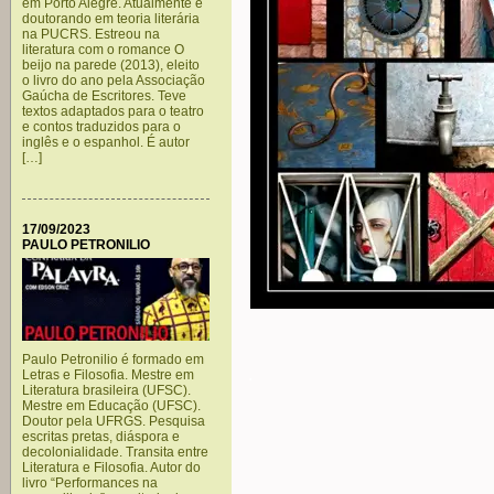
em Porto Alegre. Atualmente é
doutorando em teoria literária
na PUCRS. Estreou na
literatura com o romance O
beijo na parede (2013), eleito
o livro do ano pela Associação
Gaúcha de Escritores. Teve
textos adaptados para o teatro
e contos traduzidos para o
inglês e o espanhol. É autor
[…]
17/09/2023
PAULO PETRONILIO
Paulo Petronilio é formado em
.
Letras e Filosofia. Mestre em
Literatura brasileira (UFSC).
Mestre em Educação (UFSC).
Doutor pela UFRGS. Pesquisa
escritas pretas, diáspora e
decolonialidade. Transita entre
Literatura e Filosofia. Autor do
livro “Performances na