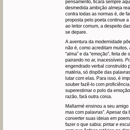
pensamento, ficará sempre aqu
desmedida ambição almeja reali
contra todas as normas é, de f
proposta pelo poeta continue 
ao leitor comum, a despeito da
se depare.
A aventura da modernidade põe
não é, como acreditam muitos, 
“alma” e da “emoção”, feita de
pairando no ar, inacessíveis.
Po
engendrado verbal construído p
matéria, só dispõe das palavra
lutar com elas. Para isso, é im
souber fazê-lo com proficiência
superestimar o polo da emoção, 
razão, fará outra coisa.
Mallarmé ensinou a seu amigo 
mas com palavras”. Apesar da b
converter suas ideias em poem
fazer o que sabia: pintar e escu