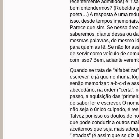
recentemente admitidos) e ir s
bem entendermos? (Rebeldia gr
poeta…) A resposta é uma redu
isso, desde tempos imemoriais
Parece que sim. Se nessa áre
saberemos, diante dessa ou da
mesmas palavras, do mesmo idi
para quem as lê. Se não for ass
de servir como veículo de comu
com isso? Bem, adiante veremo
Quando se trata de “alfabetizar”
escrever, e já que nenhuma lógi
senão memorizar: a-b-c-d e ass
abecedário, na ordem “certa”, nã
passo, a aquisição das “primeira
de saber ler e escrever. O nome
não seja o único culpado, é re
Talvez por isso os doutos de ho
que pode conduzir a outros ma
aceitemos que seja mais adequ
“letradas” (é assim que se diz, 