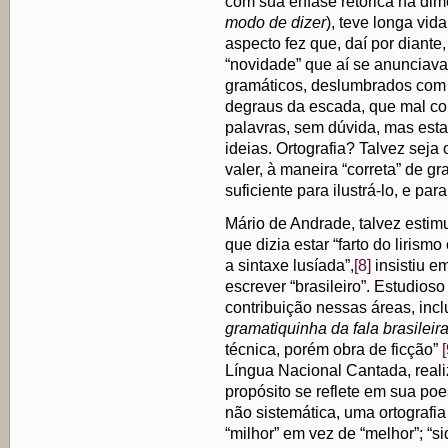
com sua ênfase retórica na dim
modo de dizer
), teve longa vid
aspecto fez que, daí por diante
“novidade” que aí se anunciav
gramáticos, deslumbrados com 
degraus da escada, que mal co
palavras, sem dúvida, mas esta
ideias. Ortografia? Talvez sej
valer, à maneira “correta” de g
suficiente para ilustrá-lo, e pa
Mário de Andrade, talvez esti
que dizia estar “farto do liris
a sintaxe lusíada”,
[8]
insistiu e
escrever “brasileiro”. Estudioso
contribuição nessas áreas, in
gramatiquinha da fala brasileir
técnica, porém obra de ficção”
[
Língua Nacional Cantada, real
propósito se reflete em sua po
não sistemática, uma ortografia 
“milhor” em vez de “melhor”; “si