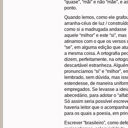
“quase”, “mãi” e não “mãe”, e a
ponto.
Quando lemos, como ele grafou
arranha-céus de luz / construíd
como si a madrugada andasse n
aquele “milhor” e este “si”, ma
atinamos com o que os versos q
“se”, em alguma edição que atu
a mesma coisa. A ortografia pe
dizem, perfeitamente, na ortog
descartável estranheza. Alguém 
pronunciamos “si” e “milhor”, 
lembrado, sem dúvida, mas isso
estendesse, de maneira uniform
empregados. Se levasse a ideia 
abecedário, para adotar o “alfa
Só assim seria possível
escrev
haveria leitor que o acompanha
para os quais a poesia, em prin
Escrever “brasileiro”, como de