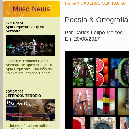
Home
>
CADERNO SEM PAUTA
Poesia & Ortografia
07/11/2024
Spio Orquestra e Djami
Sezostre
Por Carlos Felipe Moisés
Em 20/08/2017
O poeta e performer
Djami
Sezostre
se apresenta com a
Spio Orquestra
– imersão da
palavra orquestrada. Confira.
02/10/2023
JEFERSON TENÓRIO
Jeferson é carioca radicado