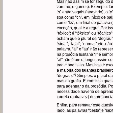
Mas não assim se for seguido de
z
arolho, digamos). Exemplo: fa
“s” entre vogais (atra
s
ado), o “
soa como “ch”, em início de pal
como “ks”, em final de palavra (
exceção, qual é a regra. Por i
“tóxico”: é “tó
ks
ico” ou “tó
ch
ico”
acham que o plural de “degrau” 
“sinal”, “fatal”, “normal” etc. nã
palavra, “al” e “au” não repr
na prosódia lusitana “l” é sem
“al” não é um ditongo, assim c
tradicionalistas. Mas isso é e
a maioria dos falantes brasileir
“degraus”? Simples: o plural da
mas da grafia. E com isso quas
para adentrar o da prosódia. Poi
necessidade haveria de aprende
correta (outra vez) de pronunci
Enfim, para rematar este quesit
lado, as palavras “cesta” e “sex