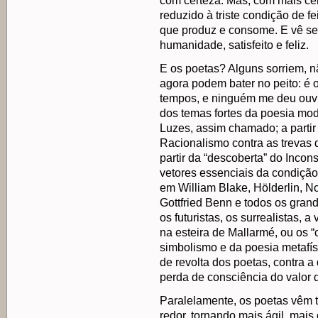
com certeza. Mas, com mais c
reduzido à triste condição de fe
que produz e consome. E vê ser
humanidade, satisfeito e feliz.
E os poetas? Alguns sorriem, n
agora podem bater no peito: é o
tempos, e ninguém me deu ouvi
dos temas fortes da poesia mode
Luzes, assim chamado; a partir 
Racionalismo contra as trevas 
partir da “descoberta” do Incon
vetores essenciais da condiçã
em William Blake, Hölderlin, N
Gottfried Benn e todos os grand
os futuristas, os surrealistas,
na esteira de Mallarmé, ou os 
simbolismo e da poesia metafís
de revolta dos poetas, contra a
perda de consciência do valor 
Paralelamente, os poetas vêm 
redor, tornando mais ágil, mais