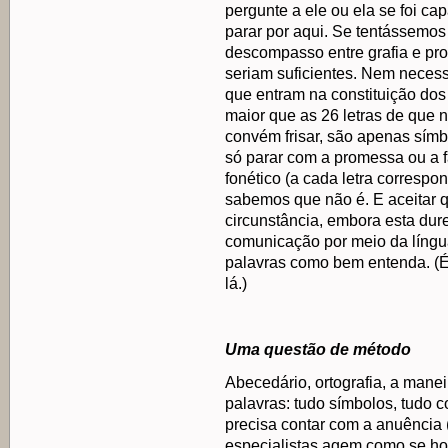
pergunte a ele ou ela se foi ca
parar por aqui. Se tentássemos
descompasso entre grafia e pr
seriam suficientes. Nem necess
que entram na constituição do
maior que as 26 letras de que n
convém frisar, são apenas símb
só parar com a promessa ou a f
fonético (a cada letra correspo
sabemos que não é. E aceitar 
circunstância, embora esta dure
comunicação por meio da língua
palavras como bem entenda. (É
lá.)
Uma questão de método
Abecedário, ortografia, a mane
palavras: tudo símbolos, tudo 
precisa contar com a anuência 
especialistas agem como se houv