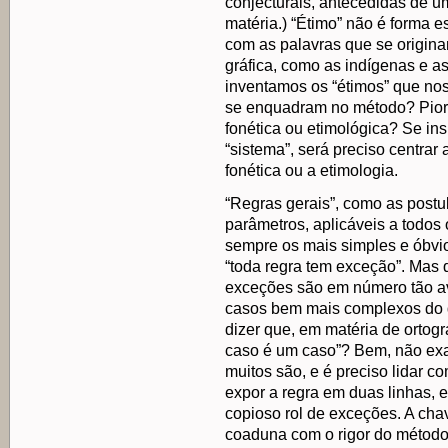
conjecturais, antecedidas de u
matéria.) “Étimo” não é forma e
com as palavras que se origin
gráfica, como as indígenas e a
inventamos os “étimos” que no
se enquadram no método? Pior 
fonética ou etimológica? Se in
“sistema”, será preciso centrar
fonética ou a etimologia.
“Regras gerais”, como as postu
parâmetros, aplicáveis a todos
sempre os mais simples e óbvios
“toda regra tem exceção”. Mas q
exceções são em número tão av
casos bem mais complexos do q
dizer que, em matéria de ortog
caso é um caso”? Bem, não ex
muitos são, e é preciso lidar 
expor a regra em duas linhas, 
copioso rol de exceções. A chav
coaduna com o rigor do método