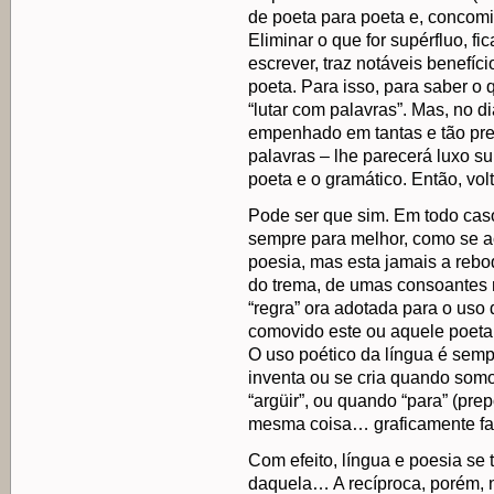
de poeta para poeta e, concomi
Eliminar o que for supérfluo, fi
escrever, traz notáveis benefí
poeta. Para isso, para saber o 
“lutar com palavras”. Mas, no 
empenhado em tantas e tão pre
palavras – lhe parecerá luxo su
poeta e o gramático. Então, vo
Pode ser que sim. Em todo cas
sempre para melhor, como se ac
poesia, mas esta jamais a reb
do trema, de umas consoantes 
“regra” ora adotada para o uso
comovido este ou aquele poeta
O uso poético da língua é sempr
inventa ou se cria quando somo
“argüir”, ou quando “para” (pre
mesma coisa… graficamente fa
Com efeito, língua e poesia se
daquela… A recíproca, porém, 