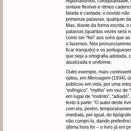
regionalismos, coloquialidade, 
sintaxe flexível e ritmos caden
falada e cantada: o ouvido não 
primeiras palavras, qualquer da
Mas, diante da forma escrita, o
palavras (quantas vezes será ne
como ser “fiel” aos sons que a
o fazemos. Nós pronunciaremos 
ficar tranquilo) e os portugues
que seja a ortografia adotada, c
atualizada e uniforme.
Outro exemplo, mais controver
optou, em
Mensagem
(1934), ú
publicou em vida, por uma orto
“esfíngico”, “mytho” em vez de “m
em lugar de “instinto”, “adiado
texto à parte: “O autor deste liv
com ela, porém, temporariamen
imediata, por igual, do tipógrafo 
não cumpri-lo, dando preferênc
última hora foi – o livro já em 