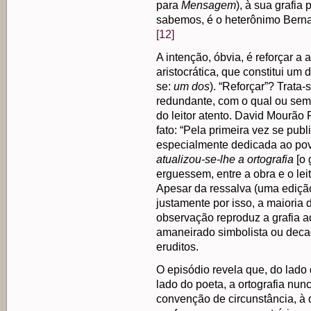
para
Mensagem
), à sua grafia
sabemos, é o heterônimo Bernar
[12]
A intenção, óbvia, é reforçar a 
aristocrática, que constitui um 
se:
um dos
). “Reforçar”? Trata
redundante, com o qual ou sem
do leitor atento. David Mourão F
fato: “Pela primeira vez se pu
especialmente dedicada ao povo
atualizou-se-lhe a ortografia
[o 
erguessem, entre a obra e o leito
Apesar da ressalva (uma edição
justamente por isso, a maioria 
observação reproduz a grafia ad
amaneirado simbolista ou decad
eruditos.
O episódio revela que, do lado 
lado do poeta, a ortografia nu
convenção de circunstância, à 