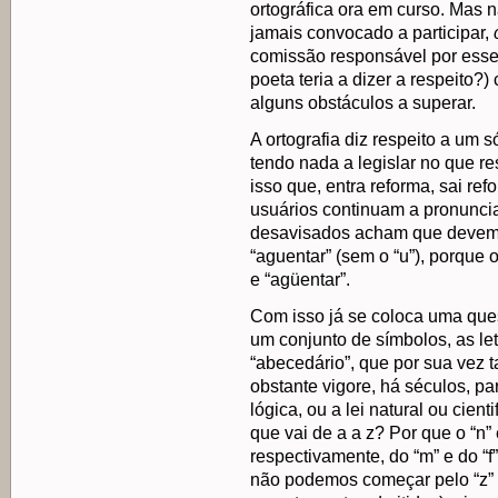
ortográfica ora em curso. Mas 
jamais convocado a participar,
comissão responsável por esse 
poeta teria a dizer a respeito
alguns obstáculos a superar.
A ortografia diz respeito a um 
tendo nada a legislar no que re
isso que, entra reforma, sai ref
usuários continuam a pronuncia
desavisados acham que devem p
“aguentar” (sem o “u”), porque o
e “agüentar”.
Com isso já se coloca uma quest
um conjunto de símbolos, as le
“abecedário”, que por sua vez
obstante vigore, há séculos, pa
lógica, ou a lei natural ou cient
que vai de a a z? Por que o “n” 
respectivamente, do “m” e do “f
não podemos começar pelo “z” (o