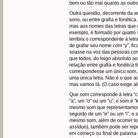
bem ou tão mal quanto as outro
Outra questão, decorrente da ant
sons, ou entre grafia e fonétic
mas aos
nomes
das letras que 
exemplo, é formado por quatro s
lembra o correspondente à letra
de grafar seu nome com “y”, fic
soasse na voz das pessoas como
que todos, do leigo absoluto ao 
relação entre grafia e fonética f
correspondesse um único som, 
uma única letra. Não é o que 
mas vamos lá. (O caso exige a
Que som corresponde à letra “
“a”, um “o” ou um “u”, o som é “k
mesmo som que representamos 
seguido de um “e” ou um “i”, o s
mesmo som, além de ocorrer to
a
ss
íduo), também pode ser repr
em começo ou final de palavra 