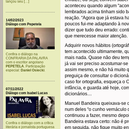
lançou seu […]
aconteceu quando algum “acordo
lembrados acima tinham sido ba
reação. “Agora que já estava h
14/02/2023
poucos fui-me adaptando à nov
Diálogo com Pepetela
dizer que tudo deu errado: cont
que merecesse maior atenção.
Adquirir novos hábitos (ortográfi
tem acontecido ultimamente, qu
Confira o diálogo na
mais nada. Quase não deu temp
CONFRARIA DA PALAVRA
com o escritor angolano
já vai ser preciso acostumar-se 
PEPETELA
. Participação
assim mesmo, e não há muito que
especial:
Daniel Osiecki
.
preguiça de consultar o dicioná
caso for ortografia, esqueça o
infância, e guarda até hoje, com
07/11/2022
Diálogo com Isabel Lucas
dicionários…
Manuel Bandeira queixava-se de 
num deles “o cunho vernáculo 
continuou a fazer, mesmo depois
Bandeira estava certo: não é pre
Confira o diálogo com a crítica
literária e jornalista portuguesa
em seguida, não fique muito e