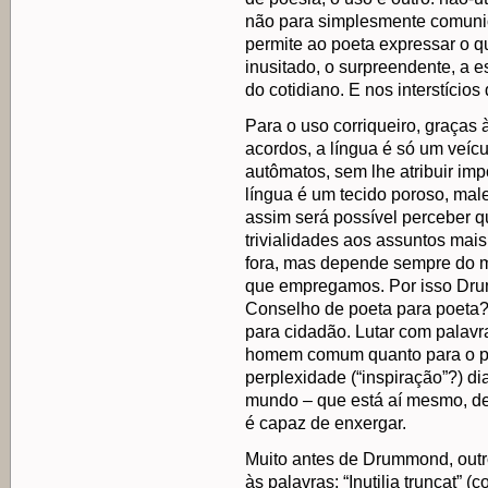
não para simplesmente comunic
permite ao poeta expressar o qu
inusitado, o surpreendente, a e
do cotidiano. E nos interstícios 
Para o uso corriqueiro, graças 
acordos, a língua é só um veíc
autômatos, sem lhe atribuir imp
língua é um tecido poroso, male
assim será possível perceber q
trivialidades aos assuntos mais
fora, mas depende sempre do m
que empregamos. Por isso Dru
Conselho de poeta para poeta
para cidadão. Lutar com palavr
homem comum quanto para o p
perplexidade (“inspiração”?) d
mundo – que está aí mesmo, de
é capaz de enxergar.
Muito antes de Drummond, outro
às palavras: “Inutilia truncat” (co