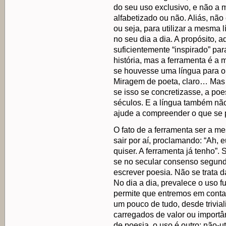
do seu uso exclusivo, e não a 
alfabetizado ou não. Aliás, não 
ou seja, para utilizar a mesma 
no seu dia a dia. A propósito, 
suficientemente “inspirado” pa
história, mas a ferramenta é a 
se houvesse uma língua para o
Miragem de poeta, claro… Mas n
se isso se concretizasse, a poe
séculos. E a língua também nã
ajude a compreender o que se 
O fato de a ferramenta ser a 
sair por aí, proclamando: “Ah, 
quiser. A ferramenta já tenho”.
se no secular consenso segundo
escrever poesia. Não se trata d
No dia a dia, prevalece o uso fu
permite que entremos em contat
um pouco de tudo, desde trivia
carregados de valor ou importâ
de poesia, o uso é outro: não-uti