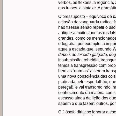
verbos, as flexões, a regência,
das frases, a sintaxe. A gramát
O pressuposto – equívoco de
p
eclosão da vanguarda radical f
não fizesse senão repetir o uso
aplique a muitos poetas (os fa
grandes, como os mencionados
ortografia, por exemplo, a imp
aquela escada que, segundo Wit
depois de ter sido galgada, de
insubmissão, rebeldia, transgre
temos a transgressão com propó
bem as “normas” a serem trans
uma nova consciência das coisas
praticada pelo espertalhão, que
pereça!), e vai transgredindo 
conhecimento da matéria com q
escasso ainda da lição dos qu
sabem o que fazem; outros, po
O filósofo diria: se ignorar a 