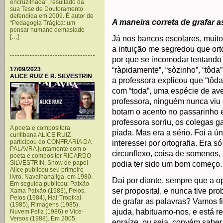
encruzilhada”, resultado da
sua Tese de Doutoramento
defendida em 2009. É autor de
A maneira correta de grafar a
“Pedagogia Trágica: um
pensar humano demasiado
[…]
Já nos bancos escolares, muitos
a intuição me segredou que ort
por que se incomodar tentando 
17/09/2023
“ràpidamente”, “sòzinho”, “tôda”
ALICE RUIZ E R. SILVESTRIN
a professora explicou que “tôda
com “toda”, uma espécie de av
professora, ninguém nunca viu e
botam o acento no passarinho
professora sorriu, os colegas 
A poeta e compositora
piada. Mas era a sério. Foi a ú
curitibana ALICE RUIZ
participou do CONFRARIA DA
interessei por ortografia. Era 
PALAVRA juntamente com o
circunflexo, coisa de somenos,
poeta e compositor RICARDO
SILVESTRIN. Show de papo!
podia ter sido um bom começo.
Alice publicou seu primeiro
livro, Navalhanaliga, em 1980.
Daí por diante, sempre que a o
Em seguida publicou: Paixão
ser proposital, e nunca tive pr
Xama Paixão (1983), Pelos,
Pelos (1984), Hai-Tropikai
de grafar as palavras? Vamos f
(1985), Rimagens (1985),
ajuda, habituamo-nos, e está re
Nuvem Feliz (1986) e Vice-
Versos (1988). Em 2005,
enraíze, ou seja, convém saber