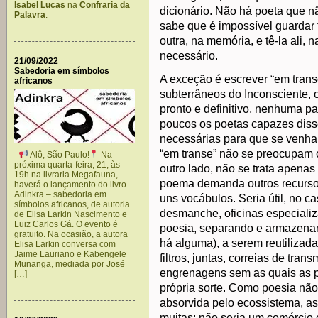
Isabel Lucas
na
Confraria da
dicionário. Não há poeta que n
Palavra
.
sabe que é impossível guardar 
outra, na memória, e tê-la ali,
necessário.
21/09/2022
Sabedoria em símbolos
A exceção é escrever “em trans
africanos
subterrâneos do Inconsciente, 
pronto e definitivo, nenhuma 
poucos os poetas capazes diss
necessárias para que se venh
“em transe” não se preocupam 
Alô, São Paulo!
Na
próxima quarta-feira, 21, às
outro lado, não se trata apenas
19h na livraria Megafauna,
poema demanda outros recursos 
haverá o lançamento do livro
Adinkra – sabedoria em
uns vocábulos. Seria útil, no 
símbolos africanos, de autoria
desmanche, oficinas especiali
de Elisa Larkin Nascimento e
Luiz Carlos Gá. O evento é
poesia, separando e armazenan
gratuito. Na ocasião, a autora
há alguma), a serem reutilizada
Elisa Larkin conversa com
Jaime Lauriano e Kabengele
filtros, juntas, correias de tr
Munanga, mediada por José
engrenagens sem as quais as pa
[…]
própria sorte. Como poesia não
absorvida pelo ecossistema, a
muitas: não seria um comércio c