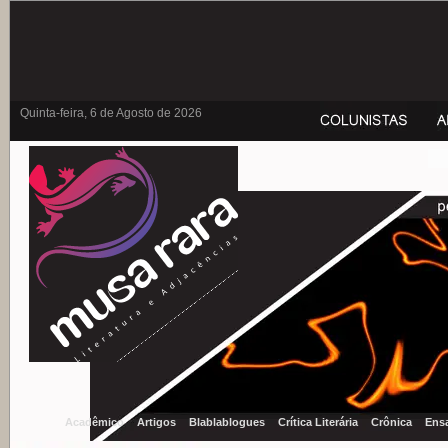
Quinta-feira, 6 de Agosto de 2026
Acadêmico
Artigos
Blablablogues
Crítica Literária
Crônica
Ens