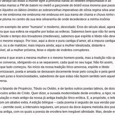
 desejá-las todas a mulher tigre a princesa narda as vedetes emplumadas e as
elas marias a PM de batom no metrô a garçonete do bistrô essa morena que pass
s líquidos os lábios úmidos as sobrancelhas imperativas de sônia regina silva ara
e me embroma me embruma me embruxa em sua trama de chama e chuva ninho 
 pluma no centro da sua teia silvaranha de onde tecedestece a minha insônia
om exemplo de amor “humano” e moderno, descolado: Eros do século atual, agor
ara que sua esfera se espalhe por todas as esferas. Sabemos bem que não foi sem
Desde o tempo dos trovadores (medievais), sabemos que espírito e libido não de
o mesmo espaço. Por isso, aqui a doce e pura cantiga d’amor, ali a impura cantig
o, ou a de maldizer, mais impura ainda; aqui a mulher idealizada, distante e
ível, ali a mulher próxima, feixe e objeto de instintos corruptores.
lema é que eram a mesma mulher e o mesmo homem-poeta, mas a tradição não q
e conversa, obrigando-os a se separarem, cada qual no seu lugar. Não foi assim,
que tudo começou. No início da nossa tradição lírico-amorosa, espírito e libido
ternizavam, poeta e amada se deixavam docemente levar pelo coração e pela genit
vam juras e licenciosidades, sabedores de que estas não fazem sentido sem aquel
versa.
 falando de Propércio, Tibulo ou Ovídio, e de tantos outros poetas latinos, de dois
culos antes de Cristo. Quer dizer, a ousada modernidade deste
erosfera
, a rigor, 
ulação o mais antigo da nossa já antiga tradição lírico-erótica. E, a propósito, o leit
om um atrativo extra. A edição bilíngue – cada poema é seguido de sua versão par
o – permite ouvir, a intervalos regulares, um pouco da doce-áspera melodia dos po
a antiga, com os quais a poesia de
erosfera
tem inegável afinidade. Mas, desde e