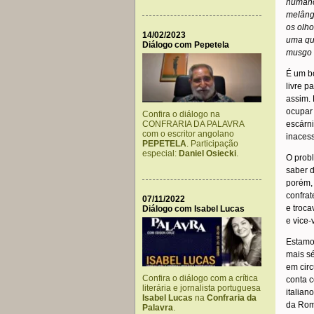
humano
melâng
os olho
14/02/2023
uma qu
Diálogo com Pepetela
musgo e
É um b
livre p
assim. 
ocupar 
Confira o diálogo na
CONFRARIA DA PALAVRA
escárni
com o escritor angolano
inacess
PEPETELA
. Participação
especial:
Daniel Osiecki
.
O prob
saber d
porém, 
confra
07/11/2022
e troca
Diálogo com Isabel Lucas
e vice-
Estamos
mais sé
em circ
Confira o diálogo com a crítica
conta c
literária e jornalista portuguesa
italian
Isabel Lucas
na
Confraria da
da Rom
Palavra
.