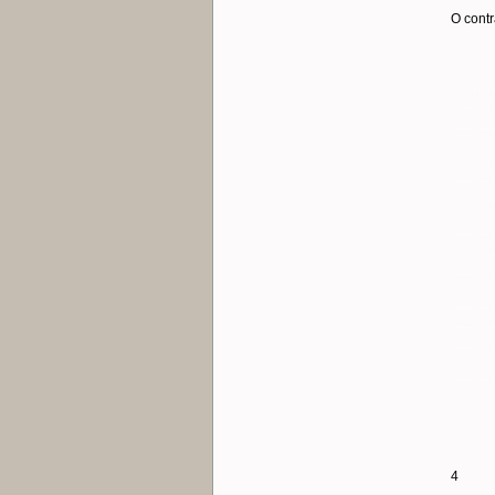
O contr
………
………
………
………
………
………
………
………
………
………
………
………
………
4