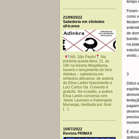
tempo r
Foram 
como ve
21/09/2022
Sabedoria em símbolos
Moderna
africanos
entendi
de dorm
banido
na plat
expulsá
vivido,
Alô, São Paulo!
Na
próxima quarta-feira, 21, às
19h na livraria Megafauna,
haverá o lançamento do livro
Adinkra – sabedoria em
3
símbolos africanos, de autoria
de Elisa Larkin Nascimento e
Difícil
Luiz Carlos Gá. O evento é
espíri
gratuito. Na ocasião, a autora
demoniz
Elisa Larkin conversa com
Jaime Lauriano e Kabengele
tentaçã
Munanga, mediada por José
pagani
[…]
desenv
precio
momento
10/07/2022
É disso
Revista PRIMAX
definiç