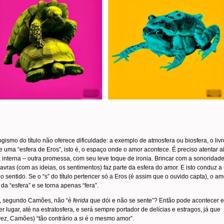
gismo do título não oferece dificuldade: a exemplo de atmosfera ou biosfera, o livr
 uma “esfera de Eros”, isto é, o espaço onde o amor acontece. É preciso atentar a
 interna – outra promessa, com seu leve toque de ironia. Brincar com a sonoridad
avras (com as ideias, os sentimentos) faz parte da esfera do amor. E isto conduz a
 sentido. Se o “s” do título pertencer só a Eros (é assim que o ouvido capta), o am
a da “esfera” e se torna apenas “fera”.
, segundo Camões, não “é
ferida
que dói e não se sente”? Então pode acontecer 
r lugar, até na estratosfera, e será sempre portador de delícias e estragos, já que
vez, Camões) “tão contrário a si é o mesmo amor”.