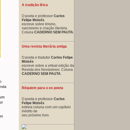
A tradição lírica
O poeta e professor
Carlos
Felipe Moisés
escreve sobre lirismo,
narcisismo e criação literária.
Coluna
CADERNO SEM PAUTA
.
Uma revista literária antiga
O poeta e tradutor
Carlos Felipe
Moisés
escreve sobre a virtual edição da
Revista dos Novíssimos. Coluna
CADERNO SEM PAUTA
.
o
inda
Réquiem para o ex-poeta
e
 um
O poeta e professor
Carlos
or
Felipe Moisés
estreia coluna com um capítulo
inédito de
seu próximo livro.
em