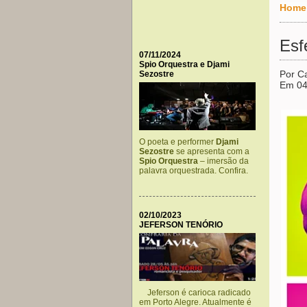
Home
Esf
07/11/2024
Spio Orquestra e Djami
Por Ca
Sezostre
Em 04
O poeta e performer
Djami
Sezostre
se apresenta com a
Spio Orquestra
– imersão da
palavra orquestrada. Confira.
02/10/2023
JEFERSON TENÓRIO
Jeferson é carioca radicado
em Porto Alegre. Atualmente é