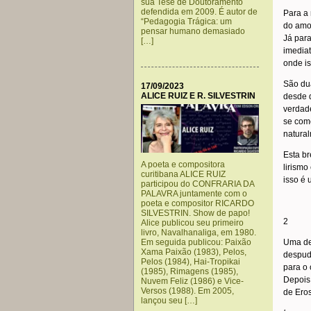
sua Tese de Doutoramento
defendida em 2009. É autor de
Para a 
“Pedagogia Trágica: um
do amor
pensar humano demasiado
Já par
[…]
imediat
onde is
São dua
17/09/2023
ALICE RUIZ E R. SILVESTRIN
desde 
verdade
se com
natural
Esta br
A poeta e compositora
lirismo
curitibana ALICE RUIZ
isso é 
participou do CONFRARIA DA
PALAVRA juntamente com o
poeta e compositor RICARDO
SILVESTRIN. Show de papo!
2
Alice publicou seu primeiro
livro, Navalhanaliga, em 1980.
Em seguida publicou: Paixão
Uma de 
Xama Paixão (1983), Pelos,
despudo
Pelos (1984), Hai-Tropikai
para o 
(1985), Rimagens (1985),
Depois
Nuvem Feliz (1986) e Vice-
Versos (1988). Em 2005,
de Eros
lançou seu […]