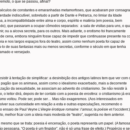
emoto, o que se passou, afinal?
séculos de constantes e emaranhadas metamorfoses, que acabaram por consagra
rdade indiscutível, sobretudo a partir de Dante e Petrarca, no limiar da Idade
, a incompatibilidade entre alma e corpo, espírito e matéria (em poesia, bem
do), que passaram a ocupar cômodos separados: a sala de visitas para uns, o qu
ir, ou a alcova secreta, para os outros. Mais adiante, o erotismo foi francamente
 de cena, embora ninguém fosse capaz de impedir que continuasse presente na co
eia e nos largos espaços fora do teatro, assim como nenhum poeta foi capaz de
-lo de suas fantasias mais ou menos secretas, conforme o século em que tenha
 amado e versejado.
 resistir à tentação de simplificar: a desinibição dos antigos latinos tem que ver com 
to pagão que os animava, assim como o idealismo exacerbado, mais a decorrente
ação da sexualidade, se associam ao advento do cristianismo. Se não resistir à
o, o leitor dirá, depois de ter contato com a poesia de
erosfera
: o cristianismo já er
smo voltou. Pode ser, pode ser… Mas não exageremos. (Aos interessados em
olver sua curiosidade em relação a esta e outras especulações, recomendo o
so ensaio de Paul Veyne
L’élegie érotique romaine: l’amour, la poésie et l’occident
.
, melhor ficar com a ideia mais modesta de “teatro”, sugerida no item anterior.
 mesmo que se trata: poesia é encenação, o poeta representa um papel. (A famos
ão pessoana, “O poeta é um fingidor”, não é só uma frase de efeito.) Propércio e s