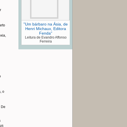
r
"Um bárbaro na Ásia, de
arto
Henri Michaux, Editora
Fenda"
xia,
Leitura de Evandro Affonso
Ferreira
o
a, o
) De
a
eus