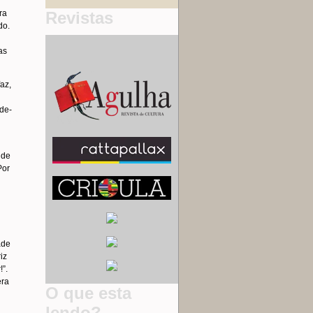
Revistas
ra
do.
as
az,
ode-
 de
Por
ade
iz
!”.
era
O que esta
lendo?