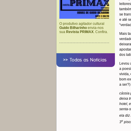
leitore
também
se tran
e até s
O produtivo agitador cultural
“verdad
Guido Bilharinho
envia-nos
sua
Revista PRIMAX
. Confira.
Mais ta
verdade
deixar
apostar
dos lat
Levou a
a poesi
vivida,
bom ex
a ser?)
cássia
deixa t
hotel, 
senta-s
ela diz
o
3
piso
,