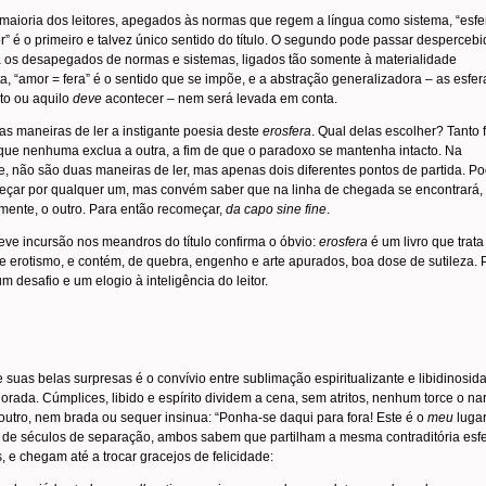
maioria dos leitores, apegados às normas que regem a língua como sistema, “esfe
” é o primeiro e talvez único sentido do título. O segundo pode passar despercebi
a os desapegados de normas e sistemas, ligados tão somente à materialidade
a, “amor = fera” é o sentido que se impõe, e a abstração generalizadora – as esfer
to ou aquilo
deve
acontecer – nem será levada em conta.
s maneiras de ler a instigante poesia deste
erosfera
. Qual delas escolher? Tanto f
que nenhuma exclua a outra, a fim de que o paradoxo se mantenha intacto. Na
, não são duas maneiras de ler, mas apenas dois diferentes pontos de partida. P
eçar por qualquer um, mas convém saber que na linha de chegada se encontrará,
mente, o outro. Para então recomeçar,
da capo sine fine
.
eve incursão nos meandros do título confirma o óbvio:
erosfera
é um livro que trata
 e erotismo, e contém, de quebra, engenho e arte apurados, boa dose de sutileza. 
um desafio e um elogio à inteligência do leitor.
suas belas surpresas é o convívio entre sublimação espiritualizante e libidinosid
rada. Cúmplices, libido e espírito dividem a cena, sem atritos, nenhum torce o nar
outro, nem brada ou sequer insinua: “Ponha-se daqui para fora! Este é o
meu
lugar
 de séculos de separação, ambos sabem que partilham a mesma contraditória esf
, e chegam até a trocar gracejos de felicidade: