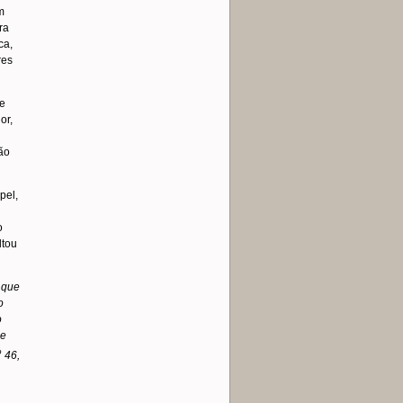
m
ra
ca,
res
re
or,
ção
pel,
o
ltou
 que
o
o
 e
o
46,