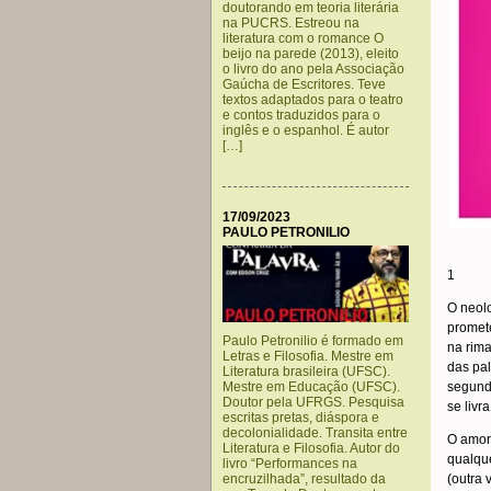
doutorando em teoria literária
na PUCRS. Estreou na
literatura com o romance O
beijo na parede (2013), eleito
o livro do ano pela Associação
Gaúcha de Escritores. Teve
textos adaptados para o teatro
e contos traduzidos para o
inglês e o espanhol. É autor
[…]
17/09/2023
PAULO PETRONILIO
.
1
O neolo
promete
Paulo Petronilio é formado em
na rima
Letras e Filosofia. Mestre em
das pal
Literatura brasileira (UFSC).
Mestre em Educação (UFSC).
segundo
Doutor pela UFRGS. Pesquisa
se livr
escritas pretas, diáspora e
decolonialidade. Transita entre
O amor
Literatura e Filosofia. Autor do
qualque
livro “Performances na
encruzilhada”, resultado da
(outra 