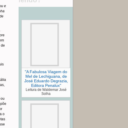
ou e
nha
de
a
pre
vem
a de
uis
"A Fabulosa Viagem do
Mel de Lechiguana, de
ália
José Eduardo Degrazia,
as,
Editora Penalux"
Leitura de Waldemar José
Solha
 ou
repõe
or
a o
etas
sse