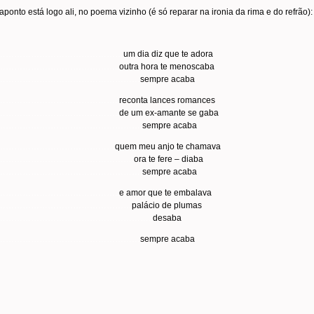
aponto está logo ali, no poema vizinho (é só reparar na ironia da rima e do refrão):
………………………………………
um dia diz que te adora
……………………………………..
outra hora te menoscaba
……………………………………………
sempre acaba
……………………………………..
reconta lances romances
……………………………………..
de um ex-amante se gaba
…………………………………………….
sempre acaba
……………………………………
quem meu anjo te chamava
………………………………………….
ora te fere – diaba
…………………………………………….
sempre acaba
……………………………………..
e amor que te embalava
…………………………………………
palácio de plumas
………………………………………………..
desaba
……………………………………………
sempre acaba