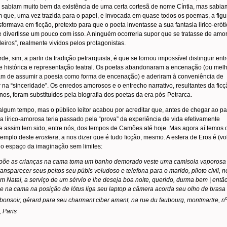
s sabiam muito bem da existência de uma certa cortesã de nome Cíntia, mas sabia
 que, uma vez trazida para o papel, e invocada em quase todos os poemas, a figu
sformava em ficção, pretexto para que o poeta inventasse a sua fantasia lírico-eróti
e divertisse um pouco com isso. A ninguém ocorreria supor que se tratasse de amo
eiros”, realmente vividos pelos protagonistas.
rde, sim, a partir da tradição petrarquista, é que se tornou impossível distinguir ent
 histórica e representação teatral. Os poetas abandonaram a encenação (ou melh
am de assumir a poesia como forma de encenação) e aderiram à conveniência de
 na “sinceridade”. Os enredos amorosos e o entrecho narrativo, resultantes da fic
inos, foram substituídos pela biografia dos poetas da era pós-Petrarca.
lgum tempo, mas o público leitor acabou por acreditar que, antes de chegar ao pa
a lírico-amorosa teria passado pela “prova” da experiência de vida efetivamente
 e assim tem sido, entre nós, dos tempos de Camões até hoje. Mas agora aí temos 
emplo deste
erosfera
, a nos dizer que é tudo ficção, mesmo. A esfera de Eros é (vo
 o espaço da imaginação sem limites:
 põe as crianças na cama toma um banho demorado veste uma camisola vaporosa
ransparecer seus peitos seu púbis veludoso e telefona para o marido, piloto civil, n
em Natal, a serviço de um sérvio e lhe deseja boa noite, querido, durma bem | entã
e na cama na posição de lótus liga seu laptop a câmera acorda seu olho de brasa
 bonsoir, gérard para seu charmant ciber amant, na rue du faubourg, montmartre, n
, Paris