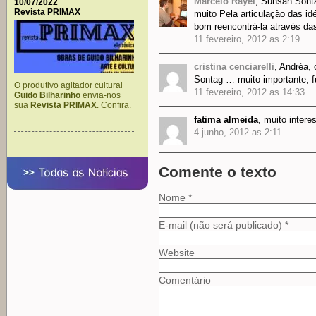
Marcelo Rayel
, Sunsan Sont
10/07/2022
Revista PRIMAX
muito Pela articulação das id
bom reencontrá-la através d
11 fevereiro, 2012 as 2:19
cristina cenciarelli
, Andréa, 
Sontag … muito importante, f
O produtivo agitador cultural
11 fevereiro, 2012 as 14:33
Guido Bilharinho
envia-nos
sua
Revista PRIMAX
. Confira.
fatima almeida
, muito intere
4 junho, 2012 as 2:11
Comente o texto
Nome *
E-mail (não será publicado) *
Website
Comentário