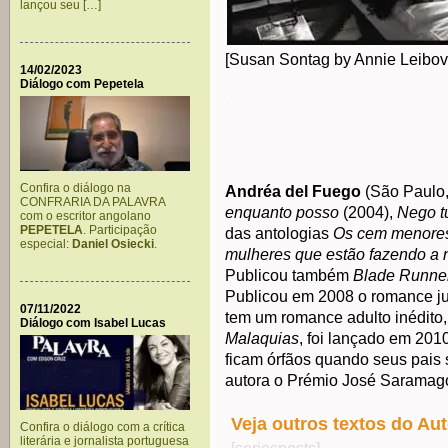
lançou seu […]
[Susan Sontag by Annie Leibovi
14/02/2023
Diálogo com Pepetela
.
.
.
Confira o diálogo na
Andréa del Fuego
(São Paulo, 
CONFRARIA DA PALAVRA
enquanto posso
(2004),
Nego t
com o escritor angolano
PEPETELA
. Participação
das antologias
Os cem menores 
especial:
Daniel Osiecki
.
mulheres que estão fazendo a no
Publicou também
Blade Runne
Publicou em 2008 o romance j
07/11/2022
tem um romance adulto inédito
Diálogo com Isabel Lucas
Malaquias
, foi lançado em 2010
ficam órfãos quando seus pais s
autora o Prémio José Saramago
Veja outros textos do Aut
Confira o diálogo com a crítica
literária e jornalista portuguesa