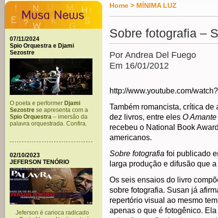
Home
>
MÍNIMA LUZ
Sobre fotografia –
07/11/2024
Spio Orquestra e Djami
Sezostre
Por Andrea Del Fuego
Em 16/01/2012
http://www.youtube.com/watch
O poeta e performer
Djami
Também romancista, crítica de a
Sezostre
se apresenta com a
dez livros, entre eles
O Amante 
Spio Orquestra
– imersão da
palavra orquestrada. Confira.
recebeu o National Book Award
americanos.
Sobre fotografia
foi publicado 
02/10/2023
JEFERSON TENÓRIO
larga produção e difusão que a f
Os seis ensaios do livro comp
sobre fotografia. Susan já af
repertório visual ao mesmo te
apenas o que é fotogênico. Ela
Jeferson é carioca radicado