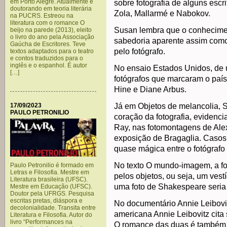
em Porto Alegre. Atualmente é
sobre fotografia de alguns escr
doutorando em teoria literária
Zola, Mallarmé e Nabokov.
na PUCRS. Estreou na
literatura com o romance O
Susan lembra que o conhecimen
beijo na parede (2013), eleito
o livro do ano pela Associação
sabedoria aparente assim como
Gaúcha de Escritores. Teve
pelo fotógrafo.
textos adaptados para o teatro
e contos traduzidos para o
inglês e o espanhol. É autor
No ensaio Estados Unidos, de 
[…]
fotógrafos que marcaram o paí
Hine e Diane Arbus.
17/09/2023
Já em Objetos de melancolia, S
PAULO PETRONILIO
coração da fotografia, evidenc
Ray, nas fotomontagens de Ale
exposição de Bragaglia. Casos
quase mágica entre o fotógrafo 
No texto O mundo-imagem, a fo
Paulo Petronilio é formado em
Letras e Filosofia. Mestre em
pelos objetos, ou seja, um vestí
Literatura brasileira (UFSC).
uma foto de Shakespeare seria
Mestre em Educação (UFSC).
Doutor pela UFRGS. Pesquisa
escritas pretas, diáspora e
No documentário Annie Leibovit
decolonialidade. Transita entre
americana Annie Leibovitz cit
Literatura e Filosofia. Autor do
livro “Performances na
O romance das duas é também a 