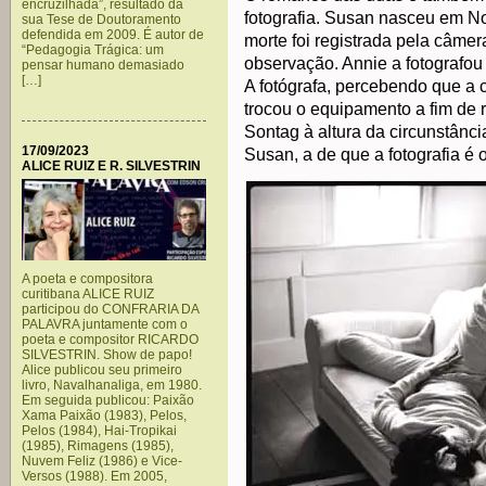
encruzilhada”, resultado da
fotografia. Susan nasceu em 
sua Tese de Doutoramento
defendida em 2009. É autor de
morte foi registrada pela câmera
“Pedagogia Trágica: um
observação. Annie a fotografou
pensar humano demasiado
[…]
A fotógrafa, percebendo que a
trocou o equipamento a fim de 
Sontag à altura da circunstânci
17/09/2023
Susan, a de que a fotografia é 
ALICE RUIZ E R. SILVESTRIN
A poeta e compositora
curitibana ALICE RUIZ
participou do CONFRARIA DA
PALAVRA juntamente com o
poeta e compositor RICARDO
SILVESTRIN. Show de papo!
Alice publicou seu primeiro
livro, Navalhanaliga, em 1980.
Em seguida publicou: Paixão
Xama Paixão (1983), Pelos,
Pelos (1984), Hai-Tropikai
(1985), Rimagens (1985),
Nuvem Feliz (1986) e Vice-
Versos (1988). Em 2005,