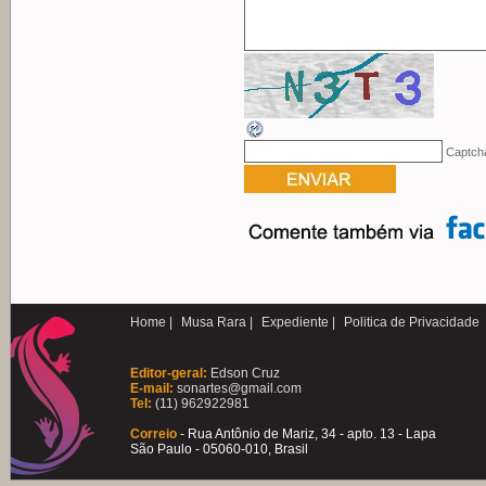
Captch
Home |
Musa Rara |
Expediente |
Politica de Privacidade
Editor-geral:
Edson Cruz
E-mail:
sonartes@gmail.com
Tel:
(11) 962922981
Correio
- Rua Antônio de Mariz, 34 - apto. 13 - Lapa
São Paulo - 05060-010, Brasil