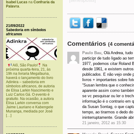
[seriesposts]
Isabel Lucas
na
Confraria da
Palavra
.
21/09/2022
Sabedoria em símbolos
africanos
Comentários
(4 comentá
Paulo Bau
, Olá Andrea, tudo
participr de tudo ligado ao te
1977, podemos citar Roland B
Alô, São Paulo!
Na
desde 1961, e existem outros
próxima quarta-feira, 21, às
19h na livraria Megafauna,
publicados. E não vejo onde 
haverá o lançamento do livro
livros + importantes sobre fot
Adinkra – sabedoria em
“Susan lembra que o conhecim
símbolos africanos, de autoria
de Elisa Larkin Nascimento e
aparente assim como também é
Luiz Carlos Gá. O evento é
se vc pesquisar ou ler o trec
gratuito. Na ocasião, a autora
informação é o contrario em q
Elisa Larkin conversa com
da Susan Sontag, o que capta
Jaime Lauriano e Kabengele
Munanga, mediada por José
tempo, ao tirarmos o dedo do 
[…]
ininterruptamente. Grande ab
21 janeiro, 2012 as 15:30