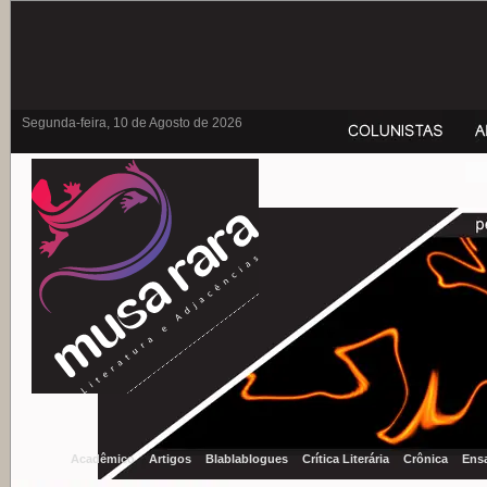
Segunda-feira, 10 de Agosto de 2026
Acadêmico
Artigos
Blablablogues
Crítica Literária
Crônica
Ens