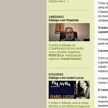
lançou seu […]
Creio q
alma do
Cidades
no mund
14/02/2023
Diálogo com Pepetela
vontade
O mais
caminh
O encon
partir 
Confira o diálogo na
CONFRARIA DA PALAVRA
Correm
com o escritor angolano
PEPETELA
. Participação
Creio q
especial:
Daniel Osiecki
.
a gente
cidade
especul
07/11/2022
Diálogo com Isabel Lucas
A mane
numa c
O cami
A ideia
respond
Confira o diálogo com a crítica
também 
literária e jornalista portuguesa