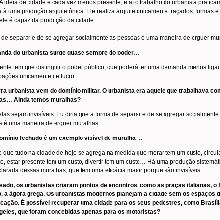
A ideia de cidade é cada vez menos presente, e aí o trabalho do urbanista pratica
ta à uma produção arquitetônica. Ele realiza arquitetonicamente traçados, formas e
ele é capaz da produção da cidade.
 de separar e de se agregar socialmente as pessoas é uma maneira de erguer mu
nda do urbanista surge quase sempre do poder…
gente tem que distinguir o poder público, que poderá ter uma demanda menos liga
pações unicamente de lucro.
ra urbanista vem do domínio militar. O urbanista era aquele que trabalhava co
as… Ainda temos muralhas?
elas sejam invisíveis. Eu diria que a forma de separar e de se agregar socialmente
s é uma maneira de erguer muralhas.
omínio fechado é um exemplo visível de muralha …
o que tudo na cidade de hoje se agrega na medida que morar tem um custo, circul
o, estar presente tem um custo, divertir tem um custo… Há uma produção sistemát
larada dessas muralhas, que tem uma eficácia maior porque são invisíveis
.
sado, os urbanistas criaram pontos de encontros, como as praças italianas, o
, a ágora grega. Os urbanistas modernos planejam a cidade sem os espaços 
cação. É possível recuperar uma cidade para os seus pedestres, como Brasíli
geles, que foram concebidas apenas para os motoristas?