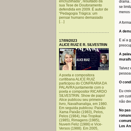
encruzilhada”, resultado da
drama. 
sua Tese de Doutoramento
se limi
defendida em 2009. É autor de
menos 
“Pedagogia Trágica: um
pensar humano demasiado
[…]
A forma
A dema
E aí a 
17/09/2023
ALICE RUIZ E R. SILVESTRIN
preocu
A palav
muralh
Talvez 
pessoa
A poeta e compositora
curitibana ALICE RUIZ
O cond
participou do CONFRARIA DA
PALAVRA juntamente com o
Eu crei
poeta e compositor RICARDO
SILVESTRIN. Show de papo!
um cust
Alice publicou seu primeiro
não dec
livro, Navalhanaliga, em 1980.
Em seguida publicou: Paixão
No pas
Xama Paixão (1983), Pelos,
romano
Pelos (1984), Hai-Tropikai
(1985), Rimagens (1985),
comuni
Nuvem Feliz (1986) e Vice-
Los An
Versos (1988). Em 2005,