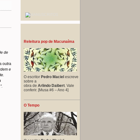
Releitura pop de Macunaíma
de de
a outra
ordem e
de.
O escritor
Pedro Maciel
escreve
a
sobre a
obra de
Arlindo Daibert
. Vale
”.
conferir. [Musa #6 – Ano 4]
O Tempo