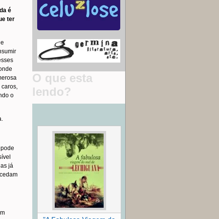
da é
ue ter
de
nsumir
esses
 onde
O que esta
merosa
 caros,
lendo?
ndo o
a.
o pode
sível
as já
a cedam
um