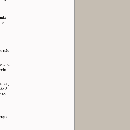
ulpa.
inda,
ece
de não
 A casa
pela
casas,
ção é
anso,
porque