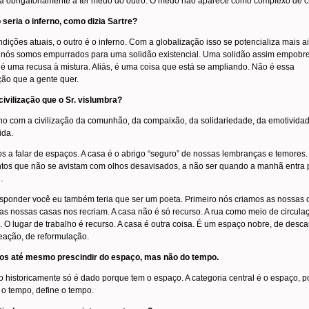
a obrigatoriamente a ter medo do outro. O medo não aparece como complexo de c
 seria o inferno, como dizia Sartre?
dições atuais, o outro é o inferno. Com a globalização isso se potencializa mais a
 nós somos empurrados para uma solidão existencial. Uma solidão assim empobr
é uma recusa à mistura. Aliás, é uma coisa que está se ampliando. Não é essa
ação que a gente quer.
civilização que o Sr. vislumbra?
o com a civilização da comunhão, da compaixão, da solidariedade, da emotivida
ida.
s a falar de espaços. A casa é o abrigo “seguro” de nossas lembranças e temores.
tos que não se avistam com olhos desavisados, a não ser quando a manhã entra 
…
sponder você eu também teria que ser um poeta. Primeiro nós criamos as nossas 
as nossas casas nos recriam. A casa não é só recurso. A rua como meio de circula
. O lugar de trabalho é recurso. A casa é outra coisa. É um espaço nobre, de desc
eação, de reformulação.
s até mesmo prescindir do espaço, mas não do tempo.
 historicamente só é dado porque tem o espaço. A categoria central é o espaço, 
o tempo, define o tempo.