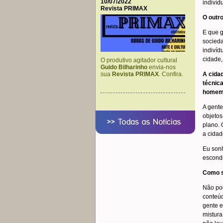
10/07/2022
indivíd
Revista PRIMAX
O outr
E que g
socieda
indivíd
cidade,
O produtivo agitador cultural
Guido Bilharinho
envia-nos
A cida
sua
Revista PRIMAX
. Confira.
técnica
homem
A gente
objetos
plano. 
a cidad
Eu sonh
escond
Como s
Não pod
conteúd
gente e
mistura