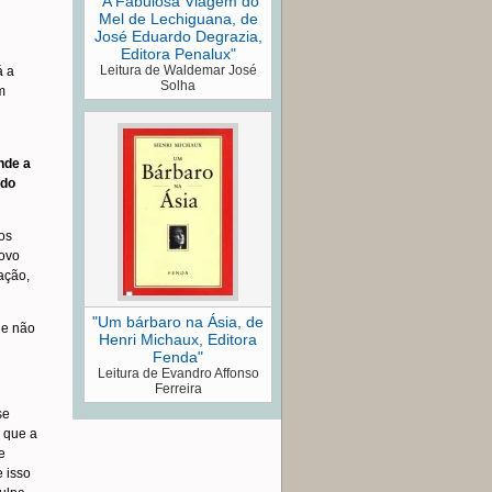
"A Fabulosa Viagem do
Mel de Lechiguana, de
José Eduardo Degrazia,
Editora Penalux"
Leitura de Waldemar José
á a
Solha
m
nde a
 do
os
novo
ação,
"Um bárbaro na Ásia, de
de não
Henri Michaux, Editora
Fenda"
Leitura de Evandro Affonso
Ferreira
se
o que a
e
e isso