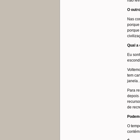
não lev
O outro
Nas con
porque
porque 
civiliz
Qual a 
Eu sonh
escond
Voltemo
tem can
janela
Para re
depois 
recurso
de recr
Podemo
O tempo
contém 