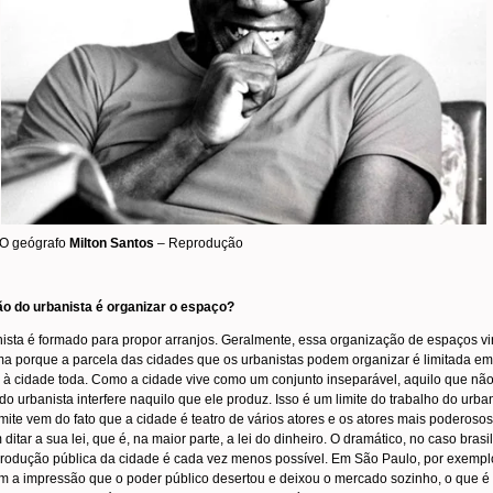
O geógrafo
Milton Santos
– Reprodução
ão do urbanista é organizar o espaço?
ista é formado para propor arranjos. Geralmente, essa organização de espaços v
a porque a parcela das cidades que os urbanistas podem organizar é limitada em
 à cidade toda. Como a cidade vive como um conjunto inseparável, aquilo que não
do urbanista interfere naquilo que ele produz. Isso é um limite do trabalho do urban
imite vem do fato que a cidade é teatro de vários atores e os atores mais poderosos
ditar a sua lei, que é, na maior parte, a lei do dinheiro. O dramático, no caso brasil
rodução pública da cidade é cada vez menos possível. Em São Paulo, por exempl
m a impressão que o poder público desertou e deixou o mercado sozinho, o que é