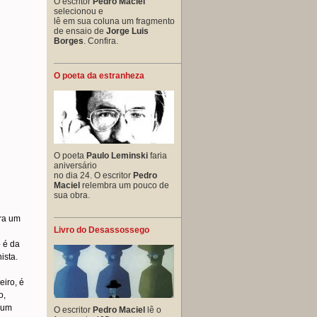
O escritor
Pedro Maciel
selecionou e
lê em sua coluna um fragmento
de ensaio de
Jorge Luis
Borges
. Confira.
O poeta da estranheza
O poeta
Paulo Leminski
faria
aniversário
no dia 24. O escritor
Pedro
Maciel
relembra um pouco de
sua obra.
ira um
Livro do Desassossego
 é da
ista.
eiro, é
o,
 um
O escritor
Pedro Maciel
lê o