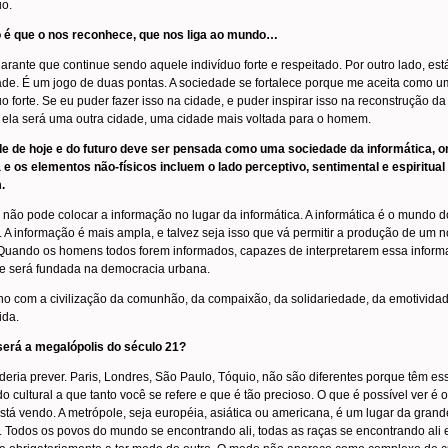
uo.
o é que o nos reconhece, que nos liga ao mundo…
arante que continue sendo aquele indivíduo forte e respeitado. Por outro lado, est
de. É um jogo de duas pontas. A sociedade se fortalece porque me aceita como u
uo forte. Se eu puder fazer isso na cidade, e puder inspirar isso na reconstrução da
 ela será uma outra cidade, uma cidade mais voltada para o homem.
de de hoje e do futuro deve ser pensada como uma sociedade da informática, o
 e os elementos não-físicos incluem o lado perceptivo, sentimental e espiritual
.
 não pode colocar a informação no lugar da informática. A informática é o mundo d
. A informação é mais ampla, e talvez seja isso que vá permitir a produção de um 
Quando os homens todos forem informados, capazes de interpretarem essa inform
e será fundada na democracia urbana.
o com a civilização da comunhão, da compaixão, da solidariedade, da emotivida
ida.
erá a megalópolis do século 21?
eria prever. Paris, Londres, São Paulo, Tóquio, não são diferentes porque têm es
o cultural a que tanto você se refere e que é tão precioso. O que é possível ver é 
stá vendo. A metrópole, seja européia, asiática ou americana, é um lugar da grand
. Todos os povos do mundo se encontrando ali, todas as raças se encontrando ali 