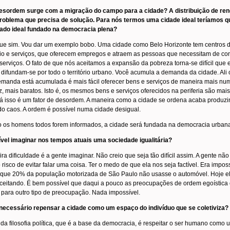
esordem surge com a migração do campo para a cidade? A distribuição de ren
problema que precisa de solução. Para nós termos uma cidade ideal teríamos q
ado ideal fundado na democracia plena?
ue sim. Vou dar um exemplo bobo. Uma cidade como Belo Horizonte tem centros 
io e serviços, que oferecem empregos e atraem as pessoas que necessitam de co
serviços. O fato de que nós aceitamos a expansão da pobreza torna-se difícil que 
 difundam-se por todo o território urbano. Você acumula a demanda da cidade. Ali
manda está acumulada é mais fácil oferecer bens e serviços de maneira mais nu
ez, mais baratos. Isto é, os mesmos bens e serviços oferecidos na periferia são mais
já isso é um fator de desordem. A maneira como a cidade se ordena acaba produzi
 caos. A ordem é possível numa cidade desigual.
 os homens todos forem informados, a cidade será fundada na democracia urban
ível imaginar nos tempos atuais uma sociedade igualitária?
ira dificuldade é a gente imaginar. Não creio que seja tão difícil assim. A gente nã
o risco de evitar falar uma coisa. Ter o medo de que ela nos seja factível. Era impos
 que 20% da população motorizada de São Paulo não usasse o automóvel. Hoje el
ceitando. É bem possível que daqui a pouco as preocupações de ordem egoístic
para outro tipo de preocupação. Nada impossível.
 necessário repensar a cidade como um espaço do indivíduo que se coletiviza?
 da filosofia política, que é a base da democracia, é respeitar o ser humano como 