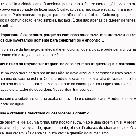
ue sim. Uma cidade como Barcelona, por exemplo, foi recuperada, já havia dentro
 povo essa vontade de fazer isso. O cidadão usa a rua, goza a rua, admira a rua.
 como Paris reservam espaços para manifestações públicas. Colocar gente junta,
o da comunicação, é tão simples, tão fácil. É questão apenas de querer, de ter es
 política.
 importante é o encontro, porque os caminhos mudam-se, misturam-se a outro
os que inventamos somente para celebrarmos o encontro…
tro é sede da transação intelectual e emocional, que a cidade pode permitir ou nã
de como ela é traçada, concebida e feita.
os o risco do traçado ser tragado, do caos ser mais frequente que a harmonia
ue no caso das cidades brasileiras não se deve dizer que corremos o risco porque
 chama de caos já esta aí. Como produto, exatamente, essa falta de vontade de fa
 um bem realmente público. Esse comando da cidade por uma lógica puramente
ativa é plantador de desordem. A desordem transcende.
ira como a cidade se ordena acaba produzindo o chamado caos. A ordem é possív
idade desigual
nho é ordenar a desordem ou desordenar a ordem?
 de ordem, é, de alguma forma, uma noção neutra. Não é uma ordem em si. A orde
e a um objetivo, quando, aparentemente, ela se dá através do chamado caos. O 
é uma ordem. Aí a gente cai outra vez na questão do humanismo.