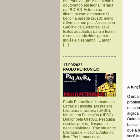
em Porto Alegre. Atualmente é
doutorando em teoria literária
na PUCRS. Estreou na
literatura com o romance O
beijo na parede (2013), eleito
o livro do ano pela Associação
Gaúcha de Escritores. Teve
textos adaptados para o teatro
e contos traduzidos para o
inglês e o espanhol. É autor
[…]
17/09/2023
PAULO PETRONILIO
.
A funç
O urban
Paulo Petronilio é formado em
problem
Letras e Filosofia. Mestre em
relação
Literatura brasileira (UFSC).
alçada 
Mestre em Educação (UFSC).
Outro l
Doutor pela UFRGS. Pesquisa
escritas pretas, diáspora e
buscam 
decolonialidade. Transita entre
que a p
Literatura e Filosofia. Autor do
você te
livro “Performances na