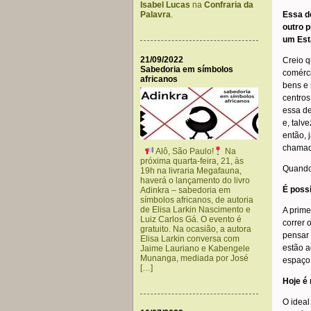
Isabel Lucas
na
Confraria da
Essa d
Palavra
.
outro 
um Est
21/09/2022
Creio q
Sabedoria em símbolos
comérc
africanos
bens e 
centros
essa de
e, talv
então, 
chamado
Alô, São Paulo!
Na
próxima quarta-feira, 21, às
Quando
19h na livraria Megafauna,
haverá o lançamento do livro
É poss
Adinkra – sabedoria em
símbolos africanos, de autoria
de Elisa Larkin Nascimento e
A prime
Luiz Carlos Gá. O evento é
correr 
gratuito. Na ocasião, a autora
pensar
Elisa Larkin conversa com
estão a
Jaime Lauriano e Kabengele
Munanga, mediada por José
espaço 
[…]
Hoje é
O ideal