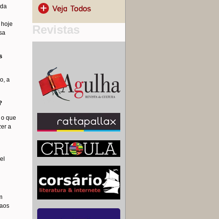
 da
 hoje
Revistas
sa
s
o, a
?
 o que
zer a
el
m
caos