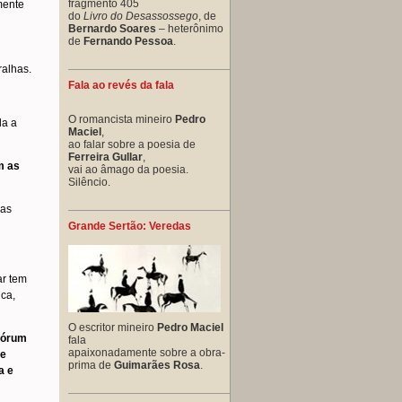
fragmento 405
mente
do
Livro do Desassossego
, de
Bernardo Soares
– heterônimo
de
Fernando Pessoa
.
ralhas.
Fala ao revés da fala
O romancista mineiro
Pedro
da a
Maciel
,
ao falar sobre a poesia de
Ferreira Gullar
,
m as
vai ao âmago da poesia.
Silêncio.
 as
Grande Sertão: Veredas
ar tem
ica,
O escritor mineiro
Pedro Maciel
 fórum
fala
apaixonadamente sobre a obra-
de
prima de
Guimarães Rosa
.
a e