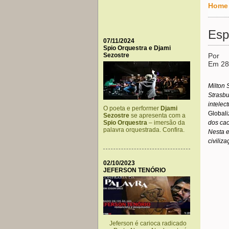
Home
Esp
07/11/2024
Spio Orquestra e Djami
Sezostre
Por
Em 28
Milton 
Strasbu
intelec
O poeta e performer
Djami
Global
Sezostre
se apresenta com a
Spio Orquestra
– imersão da
dos cao
palavra orquestrada. Confira.
Nesta e
civiliz
02/10/2023
JEFERSON TENÓRIO
Jeferson é carioca radicado