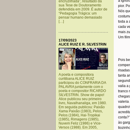
a ignor
encruzilhada”, resultado da
sua Tese de Doutoramento
pior. P
defendida em 2009. É autor de
Nós que
“Pedagogia Trágica: um
costuma
pensar humano demasiado
[…]
toda a 
cada ve
mais zu
Um fil
17/09/2023
.
ALICE RUIZ E R. SILVESTRIN
…………
Pois be
compene
risadas
A poeta e compositora
tanta a
curitibana ALICE RUIZ
segundo
participou do CONFRARIA DA
valia a
PALAVRA juntamente com o
poeta e compositor RICARDO
tranco 
SILVESTRIN. Show de papo!
chegara
Alice publicou seu primeiro
valeria
livro, Navalhanaliga, em 1980.
quadro!
Em seguida publicou: Paixão
Xama Paixão (1983), Pelos,
acredit
Pelos (1984), Hai-Tropikai
conta?’
(1985), Rimagens (1985),
às gar
Nuvem Feliz (1986) e Vice-
Versos (1988). Em 2005,
tiozinh