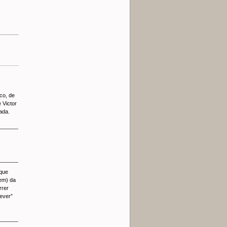
ico, de
 Victor
ada.
 que
tem) da
rrer
rever”