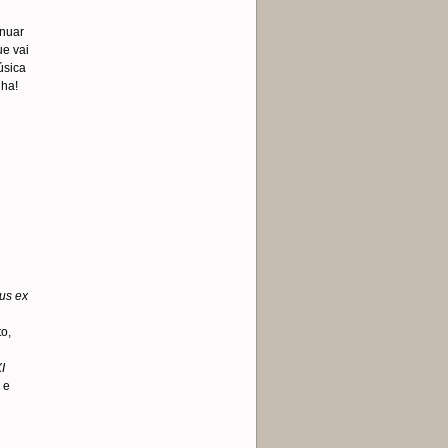
inuar
ue vai
úsica
lha!
us ex
o,
I
 e