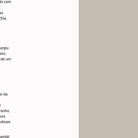
ndo com
:
as
“Ele,
urgiu
rio,
u de um
vi da
e
ranho.
uns
pediram
uenta!