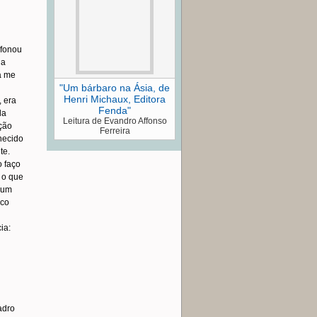
efonou
ia
a me
"Um bárbaro na Ásia, de
Henri Michaux, Editora
, era
Fenda"
da
Leitura de Evandro Affonso
ação
Ferreira
hecido
te.
 faço
u o que
m um
uco
ia:
adro