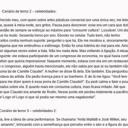
…
Cenário de terror 2 – celebridades:
ecido meu, com quem sobre artes plásticas conversei por uma única vez, me tel
ia, quase à meia-noite, aos gritos. Pausa para descrever: esse era um cara que diz
uestão de sempre se esforçar ao máximo para “consumir cultura”. Louvável. Um di
ue lia muito. Sessenta livros por ano. Ebooks no celular. Tudo bem, não tenho
eitos contra nenhum suporte: perguntei o que lia. Ele me mostrou e, sinceramente
gama que me embrulhou o estômago. Então fiz uma listinha do mal para ele. Ain
ei algumas vezes sobre a lista. Não leu nada dela. Mas voltando à ligação. A situ
eguinte: ele estava participando de um congresso de economia, no qual havia con
her que queria impressionar. Naquele momento, estava com ela em um restauran
 o congresso, alguém havia mencionado, ele não sabia por que (e eu também não
 “uma tal de Camille Claudel”. A mulher se disse fã dela. Ele também. Ela pergunto
stava da artista. Ele pediu licença para ir ao banheiro. E de lá me ligou: “Você te
para me dizer quem é essa porra de Camille Claudel!”. Eu pedi calma e falei o po
sabia sobre ela. E quanto mais ele consumia cultura, mais ficava irritado. Até que
i que Claudel era amante de Rodin. Nesse ponto ele perdeu totalmente a paciênc
! Logo vi! Logo vi que só podia ser mesmo uma vagabunda!”.
Cenário de terror 3 – celebridades 2:
ia, tive a ideia de uma performance. Se chamaria “Anita Malfatti e José Wilker, seu
marelo”, brincando com a semelhança que percebo entre o ator e a figura do qu