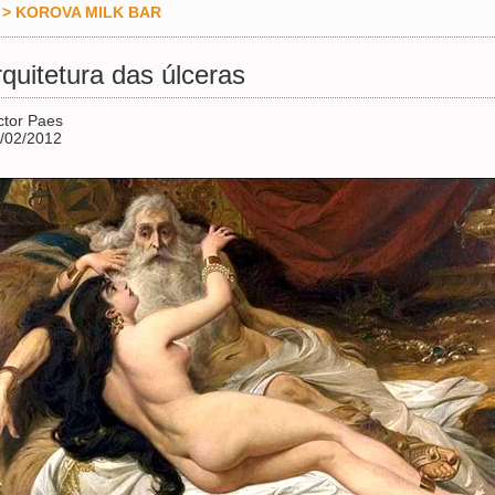
>
KOROVA MILK BAR
rquitetura das úlceras
ctor Paes
/02/2012