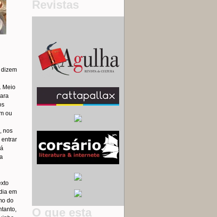
Revistas
 dizem
. Meio
para
os
am ou
, nos
 entrar
Já
da
exto
 dia em
mo do
tanto,
O que esta