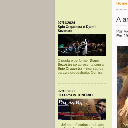
Home
A a
07/11/2024
Spio Orquestra e Djami
Sezostre
Por Vi
Em 29
O poeta e performer
Djami
Sezostre
se apresenta com a
Spio Orquestra
– imersão da
palavra orquestrada. Confira.
02/10/2023
JEFERSON TENÓRIO
Jeferson é carioca radicado