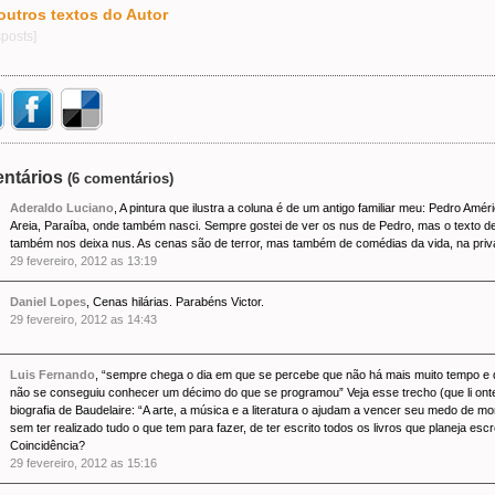
outros textos do Autor
sposts]
ntários
(6 comentários)
Aderaldo Luciano
, A pintura que ilustra a coluna é de um antigo familiar meu: Pedro Amér
Areia, Paraíba, onde também nasci. Sempre gostei de ver os nus de Pedro, mas o texto de
também nos deixa nus. As cenas são de terror, mas também de comédias da vida, na priv
29 fevereiro, 2012 as 13:19
Daniel Lopes
, Cenas hilárias. Parabéns Victor.
29 fevereiro, 2012 as 14:43
Luis Fernando
, “sempre chega o dia em que se percebe que não há mais muito tempo e
não se conseguiu conhecer um décimo do que se programou” Veja esse trecho (que li on
biografia de Baudelaire: “A arte, a música e a literatura o ajudam a vencer seu medo de mo
sem ter realizado tudo o que tem para fazer, de ter escrito todos os livros que planeja esc
Coincidência?
29 fevereiro, 2012 as 15:16