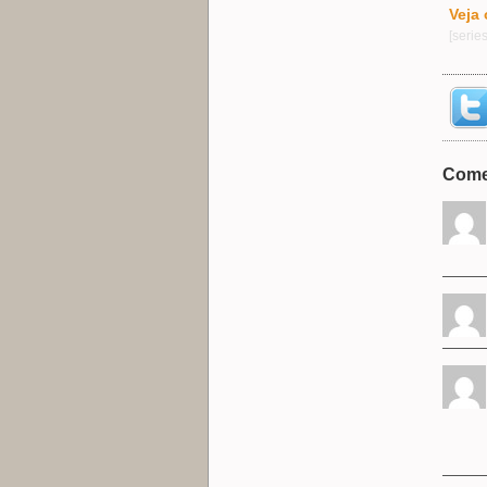
Veja 
[serie
Come