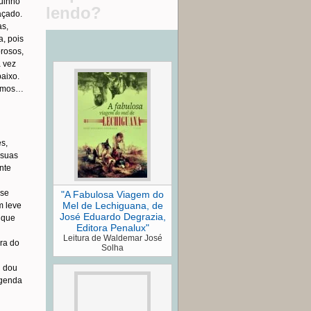
quinho
lendo?
açado.
as,
, pois
rosos,
a vez
baixo.
jamos…
s,
 suas
nte
 se
"A Fabulosa Viagem do
Mel de Lechiguana, de
m leve
José Eduardo Degrazia,
é que
Editora Penalux"
Leitura de Waldemar José
ra do
Solha
u dou
egenda