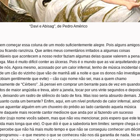
…………………….
“Davi e Abisag”, de Pedro Américo
 em começar essa coluna de um modo suficientemente alegre. Pois alguns amigos
ou ficando ranzinza. Que antes meus comentários irritados a algumas coisas
itáveis que acontecem a nosso redor faziam algumas delas quase valerem a pena
ga. Mas é muito difícil conter as úlceras. Pois é o mundo que as vai arquitetando 
de nós. Agora mesmo, acossado por um calor infernal, tenho de música incidental 
 de um cão do vizinho (que vão de manhã até a noite e que os donos não investig
obiam gentilmente que evite) – cão cujo nome não sei, mas a quem chamo
samente de “Cérbero”. Já pensei em comprar um berrante para de vez em quando
s de maior angústia e treva, abrir a janela, tocar por uns vinte segundos e depois
, deixando um rastro de silêncio do lado de fora. Mas isso seria absurdo demais. 
uanto custa um berrante? Enfim, aqui, em um nível profundo de calor infernal, ain
que aguentar alguém em um chuveiro do prédio ao lado cantando aquela música
e daquele mais recente cantor medíocre que anda por aí fazendo um sucesso
dor (cujo nome vocês sabem, mas que não vou mencionar, pois espero que este t
ida mais longa que ele). O que dói é que a sabedoria tem limites: sempre chega o
 percebe que não há mais muito tempo e que não se conseguiu conhecer um déci
 programou – e que mesmo o que se conheceu não nos dá garantia de nada. No en