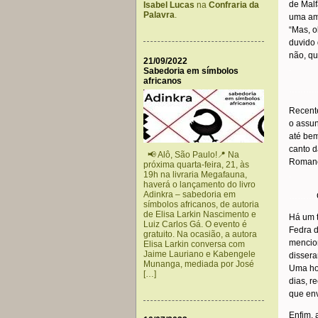
de Malf
Isabel Lucas
na
Confraria da
Palavra
.
uma ami
“Mas, o
duvido 
não, qu
21/09/2022
.
Sabedoria em símbolos
africanos
……….
Recent
o assun
até bem
canto d
📢 Alô, São Paulo!📍 Na
Romanc
próxima quarta-feira, 21, às
19h na livraria Megafauna,
.
haverá o lançamento do livro
Adinkra – sabedoria em
……….
símbolos africanos, de autoria
de Elisa Larkin Nascimento e
Há um t
Luiz Carlos Gá. O evento é
Fedra d
gratuito. Na ocasião, a autora
mencio
Elisa Larkin conversa com
Jaime Lauriano e Kabengele
dissera
Munanga, mediada por José
Uma hon
[…]
dias, r
que env
Enfim, 