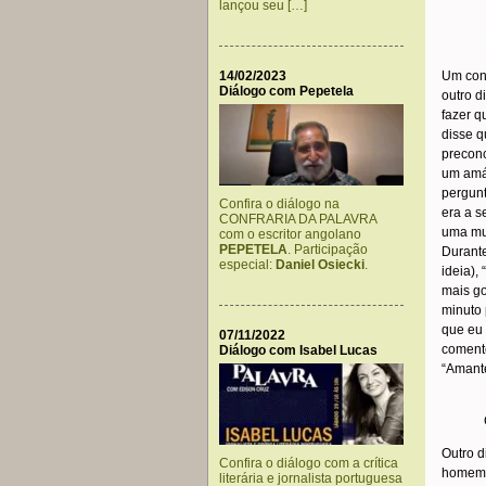
lançou seu […]
.
………
14/02/2023
Um conh
Diálogo com Pepetela
outro d
fazer q
disse q
preconc
um amál
pergunt
Confira o diálogo na
era a s
CONFRARIA DA PALAVRA
uma mul
com o escritor angolano
PEPETELA
. Participação
Durante
especial:
Daniel Osiecki
.
ideia),
mais go
minuto 
que eu 
07/11/2022
comente
Diálogo com Isabel Lucas
“Amante
.
……….
Outro d
Confira o diálogo com a crítica
homem a
literária e jornalista portuguesa