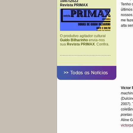
10/07/2022
Tenho 
Revista PRIMAX
últimos
nossos 
me faze
alta se
O produtivo agitador cultural
Guido Bilharinho
envia-nos
sua
Revista PRIMAX
. Confira.
.
Victor
machin
(Dulcin
2007). 
coletâ
poetas 
Aline G
victor