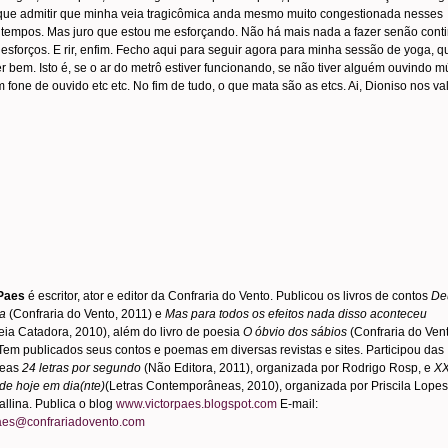
que admitir que minha veia tragicômica anda mesmo muito congestionada nesses
 tempos. Mas juro que estou me esforçando. Não há mais nada a fazer senão cont
esforços. E rir, enfim. Fecho aqui para seguir agora para minha sessão de yoga, q
r bem. Isto é, se o ar do metrô estiver funcionando, se não tiver alguém ouvindo m
m fone de ouvido etc etc. No fim de tudo, o que mata são as etcs. Ai, Dioniso nos va
 Paes
é escritor, ator e editor da Confraria do Vento. Publicou os livros de contos
De
a
(Confraria do Vento, 2011) e
Mas para todos os efeitos nada disso aconteceu
eia Catadora, 2010), além do livro de poesia
O óbvio dos sábios
(Confraria do Vent
Tem publicados seus contos e poemas em diversas revistas e sites. Participou das
neas
24 letras por segundo
(Não Editora, 2011), organizada por Rodrigo Rosp, e
XX
de hoje em dia(nte)
(Letras Contemporâneas, 2010), organizada por Priscila Lopes
allina. Publica o blog
www.victorpaes.blogspot.com
E-mail:
paes@confrariadovento.com