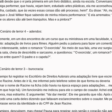
atti desde que o vi pela primeira em um livro didático, ainda na escola. Conversa
ga performer, que havia, vejam bem, estudado artes plásticas, ela me aconselhou
lha, cuidado, que às vezes essas coisas dão até processo, hein!”. Eu disse: “Ah, m
que o José Wilker fique sabendo de minha mísera performance.” E ela arrematou: 
e os atores são até bem tranquilos. Mas e a pintora?”
.
Cenário de terror 4 – adendos:
emente, em um dos encontros de um curso que eu ministrava em uma faculdade, s
to: adaptação de livros para filmes. Alguém pediu a palavra para fazer um comentá
 interessante, sobre o romance “O exorcista”. No meio de sua fala, uma voz surgi
a sala, cheia de descrédito e sarcasmo, e questionou: “‘O exorcista’, um romance?
e entre quem? O padre e o capeta?”.
Cenário de terror 3 – burocracia:
empo fui registrar no Escritório de Direitos Autorais uma adaptação livre que escre
e Racine. Antes de ir lá, me informei pelo telefone sobre de que forma eu deveria
nar o nome de Racine na ficha (não havia na época espaço para adaptações… m
m que hoje há). Um funcionário me indicou para ele o campo de coautor. Achei est
ra, mas estranho. E argumentei: “Vai dar merda”. Ele me garantiu que não. Após 
ecebi uma carta deles dizendo que faltavam esclarecimentos sobre o coautor. Me 
iasse xerox da identidade e do CPF de Jean Racine.
amigos, desculpem, mas chega! Pausa para respirar, pois senão o coração não ag