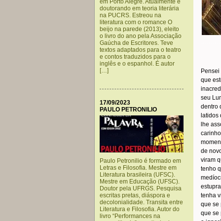
em Porto Alegre. Atualmente é
doutorando em teoria literária
na PUCRS. Estreou na
literatura com o romance O
beijo na parede (2013), eleito
o livro do ano pela Associação
………
Gaúcha de Escritores. Teve
textos adaptados para o teatro
.
e contos traduzidos para o
inglês e o espanhol. É autor
[…]
Pensei
que est
inacred
seu Lun
17/09/2023
dentro 
PAULO PETRONILIO
latidos
lhe ass
carinho
momento
de novo
viram q
Paulo Petronilio é formado em
Letras e Filosofia. Mestre em
tenho 
Literatura brasileira (UFSC).
medíocr
Mestre em Educação (UFSC).
estupra
Doutor pela UFRGS. Pesquisa
escritas pretas, diáspora e
tenha v
decolonialidade. Transita entre
que se
Literatura e Filosofia. Autor do
que se
livro “Performances na