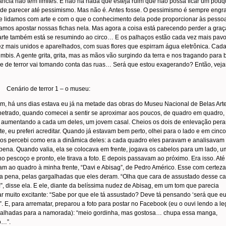
ância não tem limites. E não há nada que esteja ruim que não possa ficar um pou
ode parecer até pessimismo. Mas não é. Antes fosse. O pessimismo é sempre engr
 lidamos com arte e com o que o conhecimento dela pode proporcionar às pesso
mos apostar nossas fichas nela. Mas agora a coisa está parecendo perder a graça
arte também está se resumindo ao circo… E os palhaços estão cada vez mais pavo
z mais unidos e aparelhados, com suas flores que espirram água eletrônica. Cad
mbis. A gente grita, grita, mas as mãos vão surgindo da terra e nos tragando para 
me de terror vai tomando conta das ruas… Será que estou exagerando? Então, ve
..
Cenário de terror 1 – o museu:
m, há uns dias estava eu já na metade das obras do Museu Nacional de Belas Arte
trado, quando comecei a sentir se aproximar aos poucos, de quadro em quadro,
 aumentando a cada um deles, um jovem casal. Cheios os dois de enlevação pera
rte, eu preferi acreditar. Quando já estavam bem perto, olhei para o lado e em cinco
s percebi como era a dinâmica deles: a cada quadro eles paravam e analisavam
 pena. Quando valia, ela se colocava em frente, jogava os cabelos para um lado, u
no pescoço e pronto, ele tirava a foto. E depois passavam ao próximo. Era isso. At
m ao quadro à minha frente, “Davi e Abisag”, de Pedro Américo. Esse com certeza
 a pena, pelas gargalhadas que eles deram. “Olha que cara de assustado desse ca
”, disse ela. E ele, diante da belíssima nudez de Abisag, em um tom que parecia
ar muito excitante: “Sabe por que ele tá assustado? Deve tá pensando ‘será que e
”. E, para arrematar, preparou a foto para postar no Facebook (eu o ouvi lendo a l
galhadas para a namorada): “meio gordinha, mas gostosa… chupa essa manga,
o…”.